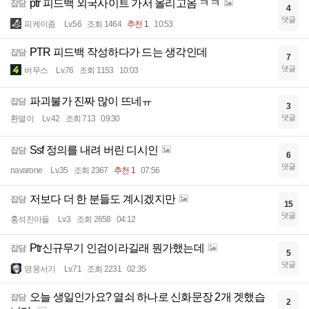
ptr 피드백 외국사이트 가서 올리고옴 ㅋㅋ
잡담
4
댓글
피케이좀
Lv.56
조회 1464
추천 1
10:53
PTR 피드백 작성하다가 드는 생각인데
잡담
7
댓글
버무스
Lv.76
조회 1153
10:03
파괴불가 진짜 많이 뜨네ㅠ
잡담
3
댓글
환멸이
Lv.42
조회 713
09:30
Ssf 정의를 내려 버린 디시인
잡담
6
댓글
navarone
Lv.35
조회 2367
추천 1
07:56
저보다 더 한 분들도 계시겠지만
잡담
15
댓글
홍석진아들
Lv.3
조회 2658
04:12
Ptr신규무기 인검이라길래 뭔가했는데
잡담
5
댓글
영웅서기
Lv.71
조회 2231
02:35
오늘 생일인가요? 열쇠 하나로 신화문장 2개 겟했습
잡담
2