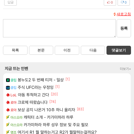
답글
0
0
새로고침
등록
목록
본문
이전
다음
댓글보기
지금 뜨는 인벤
더보기+
[1]
봉누도2 두 번째 티저 - 일상
클립
[1]
주식 UFC라는 우정잉
클립
[20]
야동 투척하고 간다
LoL
[74]
크로체 따왔습니다
로아
[83]
보상 공지 나온거 10추 하니 올리자
로아
캐릭터 소개 - 카가미하라 하루
아스오라
카가미하라 하루 성우 정보 및 주요 필모
아스오라
여기서 R1 뭘 말하는거고 R2가 뭘말하는걸까요?
명조