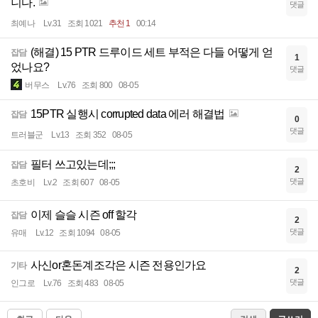
니다.
댓글
최예나
Lv.31
조회 1021
추천 1
00:14
(해결) 15 PTR 드루이드 세트 부적은 다들 어떻게 얻
잡담
1
었나요?
댓글
버무스
Lv.76
조회 800
08-05
15PTR 실행시 corrupted data 에러 해결법
잡담
0
댓글
트러블군
Lv.13
조회 352
08-05
필터 쓰고있는데;;;
잡담
2
댓글
초호비
Lv.2
조회 607
08-05
이제 슬슬 시즌 off 할각
잡담
2
댓글
유매
Lv.12
조회 1094
08-05
사신or혼돈계조각은 시즌 전용인가요
기타
2
댓글
인그로
Lv.76
조회 483
08-05