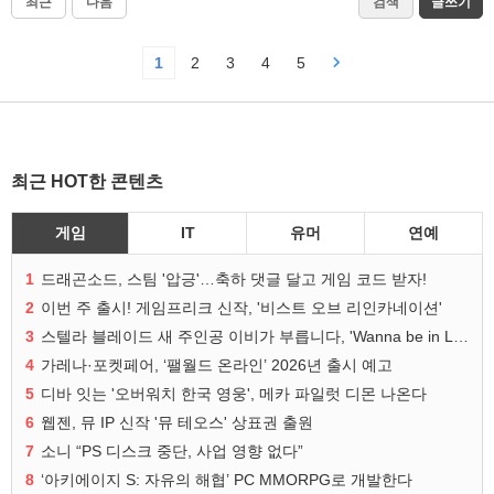
최근
다음
검색
글쓰기
1
2
3
4
5
최근 HOT한 콘텐츠
게임
IT
유머
연예
1
드래곤소드, 스팀 '압긍'…축하 댓글 달고 게임 코드 받자!
2
이번 주 출시! 게임프리크 신작, '비스트 오브 리인카네이션'
3
스텔라 블레이드 새 주인공 이비가 부릅니다, 'Wanna be in LOVE' 뮤비 공개
4
가레나·포켓페어, ‘팰월드 온라인’ 2026년 출시 예고
5
디바 잇는 '오버워치 한국 영웅', 메카 파일럿 디몬 나온다
6
웹젠, 뮤 IP 신작 '뮤 테오스' 상표권 출원
7
소니 “PS 디스크 중단, 사업 영향 없다”
8
‘아키에이지 S: 자유의 해협’ PC MMORPG로 개발한다