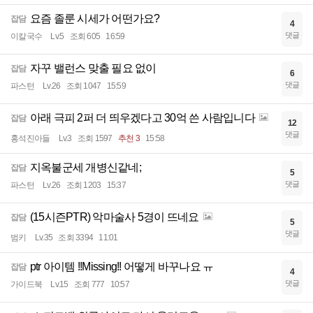
요즘 졸룬 시세가 어떤가요?
잡담
4
댓글
이칼국수
Lv.5
조회 605
16:59
자꾸 밸런스 맞출 필요 없이
잡담
6
댓글
파스턴
Lv.26
조회 1047
15:59
아래 극피 2퍼 더 띄우겠다고 30억 쓴 사람입니다
잡담
12
댓글
홍석진아들
Lv.3
조회 1597
추천 3
15:58
지옥불군세 개병신같네;
잡담
5
댓글
파스턴
Lv.26
조회 1203
15:37
(15시즌PTR) 악마술사 5경이 뜨네요
잡담
5
댓글
범키
Lv.35
조회 3394
11:01
ptr 아이템 !!Missing!! 어떻게 바꾸나요 ㅠ
잡담
4
댓글
가이드북
Lv.15
조회 777
10:57