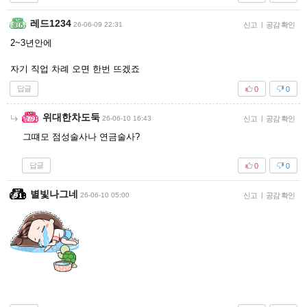
레드1234
26-06-09 22:31
신고
|
공감 확인
2~3년안에
자기 직업 차례 오면 한번 뜨겠죠
답글
0
0
위대한차도둑
26-06-10 16:43
신고
|
공감 확인
그떄모 점성술사나 연금술사?
답글
0
0
별빛나그네
26-06-10 05:00
신고
|
공감 확인