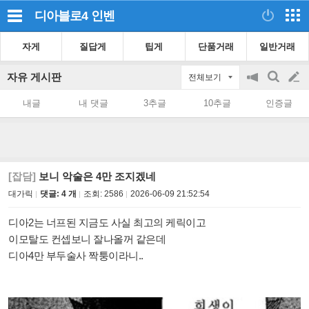
디아블로4
인벤
자게
질답게
팁게
단품거래
일반거래
자유 게시판
전체보기
공
검
글
지
색
내글
내 댓글
3추글
10추글
인증글
on/off
쓰
기
[잡담]
보니 악술은 4만 조지겠네
대가릭
댓글: 4 개
조회:
2586
2026-06-09 21:52:54
디아2는 너프된 지금도 사실 최고의 케릭이고
이모탈도 컨셉보니 잘나올꺼 같은데
디아4만 부두술사 짝퉁이라니..