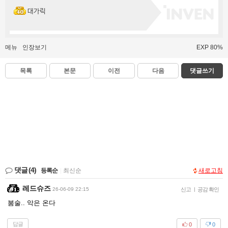
대가릭
메뉴
인장보기
EXP 80%
목록
본문
이전
다음
댓글쓰기
댓글
(4)
등록순
|
최신순
새로고침
레드슈즈
26-06-09 22:15
신고
|
공감 확인
붐술.. 악은 온다
답글
0
0