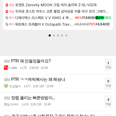
토앤토 Zerovity MOON 크림 여자 슬리퍼 Z-SL-V2CR
핫딜
두마로 쿤스트 하우스 코튼 볼캡 남여공용 커플 야구 모자 그레이데님, FREE
핫딜
디제이맥스 리스펙트 V V 리버티 4 팩 DJMAX RESPECT V V Liberty 4 Pack DLC
40%
17,880원
12%
특가
옥토패스 트래블러 II Octopath Traveler II
49,800원
70%
14,940원
특가
PTR 왜 만들었을까요?
잡담
1
댓글
Castle
Lv.70
조회 90
14:28
PTR ㅋㅋ캐릭복사는 왜 해놨냐
잡담
0
댓글
빈집털이
Lv.77
조회 106
13:48
정렙 올리는 빠른방법이...
잡담
4
댓글
뽕실이바바
Lv.19
조회 116
13:40