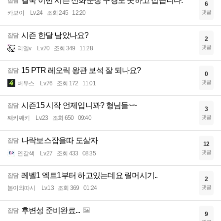
결국 이번 시즌 신화문장 구경도 못하고 접습니다.
잡담
6
댓글
카보이
Lv.24
조회 245
12:20
시즌 한달 남았나요?
잡담
2
댓글
리엘v
Lv.70
조회 349
11:28
15 PTR 레오릭 왕관 보석 잘 되나요?
잡담
0
댓글
버무스
Lv.76
조회 172
11:01
시즌15 시작 언제입니꽈? 형님들~~
잡담
3
댓글
째키째키
Lv.23
조회 650
09:40
나락보스잡을따 도살자
잡담
12
댓글
연갈색
Lv.27
조회 433
08:35
레벨1 엑트1부터 하고있는데요 릴머시기..
잡담
2
댓글
봄이와따시
Lv.13
조회 369
01:24
후변성 준비완료...
잡담
9