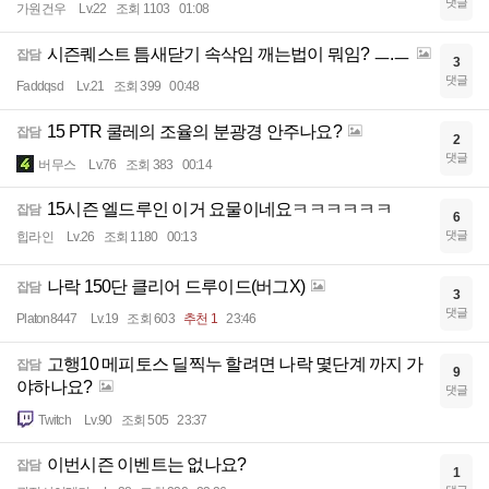
댓글
가원건우
Lv.22
조회 1103
01:08
시즌퀘스트 틈새닫기 속삭임 깨는법이 뭐임? ㅡ.ㅡ
잡담
3
댓글
Faddqsd
Lv.21
조회 399
00:48
15 PTR 쿨레의 조율의 분광경 안주나요?
잡담
2
댓글
버무스
Lv.76
조회 383
00:14
15시즌 엘드루인 이거 요물이네요ㅋㅋㅋㅋㅋㅋ
잡담
6
댓글
힙라인
Lv.26
조회 1180
00:13
나락 150단 클리어 드루이드(버그X)
잡담
3
댓글
Platon8447
Lv.19
조회 603
추천 1
23:46
고행10 메피토스 딜찍누 할려면 나락 몇단계 까지 가
잡담
9
야하나요?
댓글
Twitch
Lv.90
조회 505
23:37
이번시즌 이벤트는 없나요?
잡담
1