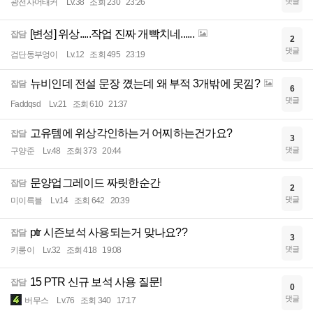
댓글
광전사어태커
Lv.38
조회 230
23:26
[변성] 위상.....작업 진짜 개빡치네......
잡담
2
댓글
검단동부엉이
Lv.12
조회 495
23:19
뉴비인데 전설 문장 꼈는데 왜 부적 3개밖에 못낌?
잡담
6
댓글
Faddqsd
Lv.21
조회 610
21:37
고유템에 위상각인하는거 어찌하는건가요?
잡담
3
댓글
구양준
Lv.48
조회 373
20:44
문양업그레이드 짜릿한순간
잡담
2
댓글
미이륵블
Lv.14
조회 642
20:39
ptr 시즌보석 사용되는거 맞나요??
잡담
3
댓글
키룽이
Lv.32
조회 418
19:08
15 PTR 신규 보석 사용 질문!
잡담
0
댓글
버무스
Lv.76
조회 340
17:17