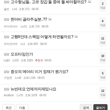
고수형님들.. 고르 장갑 둘 중에 뭘 써야할까요?
잡담
2
댓글
솔런
Lv.6
조회 372
08-05
한아비 골라주실분..??
잡담
6
댓글
우아하아아
Lv.33
조회 719
08-05
고행8인데 스펙업 어떻게 하면될까요?
잡담
11
댓글
귀까만여우
Lv.1
조회 655
08-05
오프타임인가
잡담
10
댓글
Light
Lv.55
조회 1585
추천 6
08-05
증오의 메아리 이거 정채가 뭔가요?
잡담
5
댓글
구양준
Lv.48
조회 1195
08-05
뉴빈데요 언제까지재밌나요
잡담
12
댓글
shortson
Lv.70
조회 1078
08-05
최근
다음
검색
글쓰기