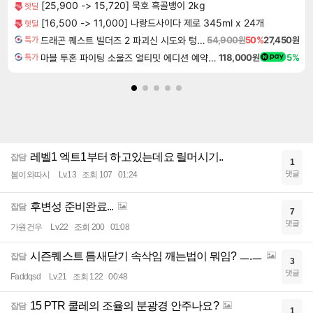
[25,900 -> 15,720] 묵호 흑골뱅이 2kg
핫딜
[16,500 -> 11,000] 나랑드사이다 제로 345ml x 24개
핫딜
드래곤 퀘스트 빌더즈 2 파괴신 시도와 텅 빈 섬 Dragon Quest Builders 2
54,900원
50%
27,450원
특가
마블 투혼 파이팅 소울즈 얼티밋 에디션 예약구매 MARVEL Tokon Fighting Souls Ultimate Edition Pre-Purchase
118,000원
5%
특가
레벨1 엑트1부터 하고있는데요 릴머시기..
잡담
1
댓글
봄이와따시
Lv.13
조회 107
01:24
후변성 준비완료...
잡담
7
댓글
가원건우
Lv.22
조회 200
01:08
시즌퀘스트 틈새닫기 속삭임 깨는법이 뭐임? ㅡ.ㅡ
잡담
3
댓글
Faddqsd
Lv.21
조회 122
00:48
15 PTR 쿨레의 조율의 분광경 안주나요?
잡담
1