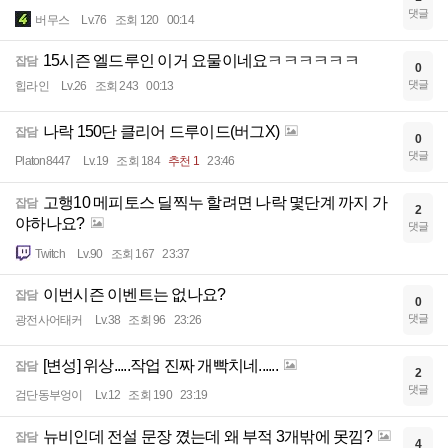
댓글
버무스
Lv.76
조회 120
00:14
15시즌 엘드루인 이거 요물이네요ㅋㅋㅋㅋㅋㅋ
잡담
0
댓글
힙라인
Lv.26
조회 243
00:13
나락 150단 클리어 드루이드(버그X)
잡담
0
댓글
Platon8447
Lv.19
조회 184
추천 1
23:46
고행10 메피토스 딜찍누 할려면 나락 몇단계 까지 가
잡담
2
야하나요?
댓글
Twitch
Lv.90
조회 167
23:37
이번시즌 이벤트는 없나요?
잡담
0
댓글
광전사어태커
Lv.38
조회 96
23:26
[변성] 위상.....작업 진짜 개빡치네......
잡담
2
댓글
검단동부엉이
Lv.12
조회 190
23:19
뉴비인데 전설 문장 꼈는데 왜 부적 3개밖에 못낌?
잡담
4