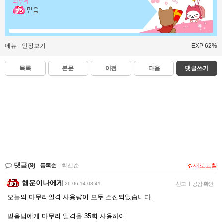
와우저
믿음
메뉴
인장보기
EXP 62%
목록
본문
이전
다음
댓글쓰기
댓글
(9)
등록순
|
최신순
새로고침
행운이나에게
26-06-14 08:41
신고
|
공감 확인
오늘의 마무리일격 사용량이 모두 소진되었습니다.
믿음님에게 마무리 일격을 35회 사용하여