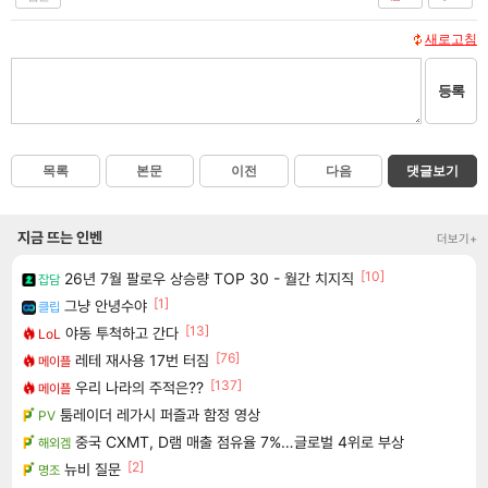
새로고침
등록
목록
본문
이전
다음
댓글보기
지금 뜨는 인벤
더보기+
[10]
26년 7월 팔로우 상승량 TOP 30 - 월간 치지직
잡담
[1]
그냥 안녕수야
클립
[13]
야동 투척하고 간다
LoL
[76]
레테 재사용 17번 터짐
메이플
[137]
우리 나라의 주적은??
메이플
툼레이더 레가시 퍼즐과 함정 영상
PV
중국 CXMT, D램 매출 점유율 7%…글로벌 4위로 부상
해외겜
[2]
뉴비 질문
명조