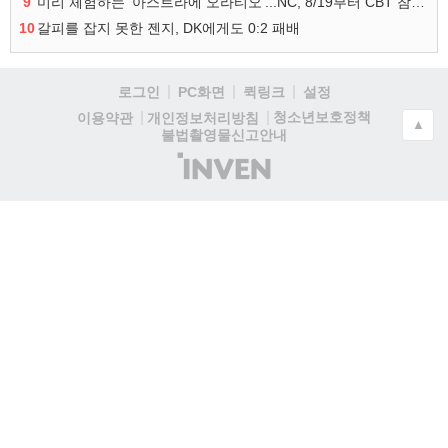
9
미리 체험하는 '아스트라에 오라티오'...NC, 8/19부터 CBT 참가자 모집
10
갈피를 잡지 못한 젠지, DK에게도 0:2 패배
로그인
PC화면
퀵링크
설정
청소년보호정책
이용약관
개인정보처리방침
▲
불법촬영물신고안내
(주)
인
벤