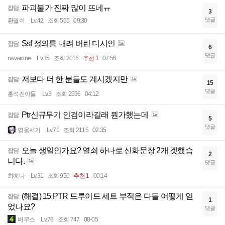
파괴불가 진짜 많이 뜨네ㅠ
잡담
3
댓글
환멸이
Lv.42
조회 565
09:30
Ssf 정의를 내려 버린 디시인
잡담
6
댓글
navarone
Lv.35
조회 2016
추천 1
07:56
저보다 더 한 분들도 계시겠지만
잡담
15
댓글
홍석진아들
Lv.3
조회 2536
04:12
Ptr신규무기 인검이라길래 뭔가했는데
잡담
5
댓글
영웅서기
Lv.71
조회 2115
02:35
오늘 생일인가요? 열쇠 하나로 신화문장 2개 겟했습
잡담
2
니다.
댓글
최예나
Lv.31
조회 950
추천 1
00:14
(해결) 15 PTR 드루이드 세트 부적은 다들 어떻게 얻
잡담
1
었나요?
댓글
버무스
Lv.76
조회 747
08-05