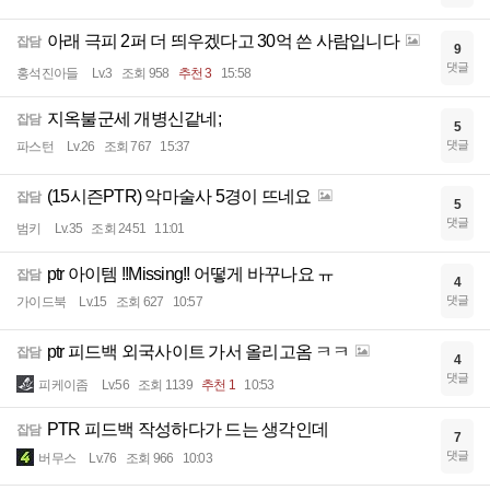
아래 극피 2퍼 더 띄우겠다고 30억 쓴 사람입니다
잡담
9
댓글
홍석진아들
Lv.3
조회 958
추천 3
15:58
지옥불군세 개병신같네;
잡담
5
댓글
파스턴
Lv.26
조회 767
15:37
(15시즌PTR) 악마술사 5경이 뜨네요
잡담
5
댓글
범키
Lv.35
조회 2451
11:01
ptr 아이템 !!Missing!! 어떻게 바꾸나요 ㅠ
잡담
4
댓글
가이드북
Lv.15
조회 627
10:57
ptr 피드백 외국사이트 가서 올리고옴 ㅋㅋ
잡담
4
댓글
피케이좀
Lv.56
조회 1139
추천 1
10:53
PTR 피드백 작성하다가 드는 생각인데
잡담
7
댓글
버무스
Lv.76
조회 966
10:03