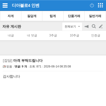
디아블로4
인벤
자게
질답게
팁게
단품거래
일반거래
자유 게시판
전체보기
공
검
글
지
색
내글
내 댓글
3추글
10추글
인증글
on/off
쓰
기
[잡담]
마격 부탁드립니다
믿음
댓글: 9 개
조회:
871
2026-06-14 08:35:08
감사합니다