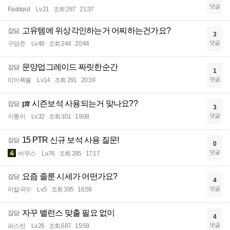
댓글
Faddqsd
Lv.21
조회 287
21:37
고유템에 위상각인하는거 어찌하는건가요?
잡담
3
댓글
구양준
Lv.48
조회 244
20:44
문양업그레이드 짜릿한순간
잡담
1
댓글
미이륵블
Lv.14
조회 291
20:39
ptr 시즌보석 사용되는거 맞나요??
잡담
3
댓글
키룽이
Lv.32
조회 301
19:08
15 PTR 신규 보석 사용 질문!
잡담
0
댓글
버무스
Lv.76
조회 285
17:17
요즘 졸룬 시세가 어떤가요?
잡담
4
댓글
이칼국수
Lv.5
조회 395
16:59
자꾸 밸런스 맞출 필요 없이
잡담
4
댓글
파스턴
Lv.26
조회 687
15:59