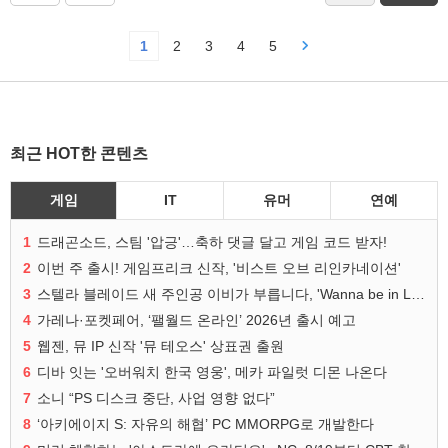
1
2
3
4
5
최근 HOT한 콘텐츠
게임
IT
유머
연예
1
드래곤소드, 스팀 '압긍'…축하 댓글 달고 게임 코드 받자!
2
이번 주 출시! 게임프리크 신작, '비스트 오브 리인카네이션'
3
스텔라 블레이드 새 주인공 이비가 부릅니다, 'Wanna be in LOVE' 뮤비 공개
4
가레나·포켓페어, ‘팰월드 온라인’ 2026년 출시 예고
5
웹젠, 뮤 IP 신작 '뮤 테오스' 상표권 출원
6
디바 잇는 '오버워치 한국 영웅', 메카 파일럿 디몬 나온다
7
소니 “PS 디스크 중단, 사업 영향 없다”
8
‘아키에이지 S: 자유의 해협’ PC MMORPG로 개발한다