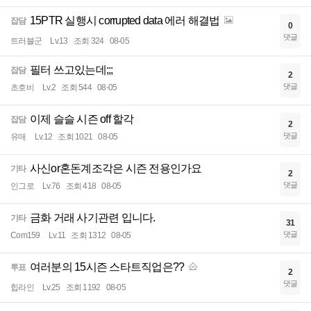
15PTR 실행시 corrupted data 에러 해결법
잡담
0
댓글
트러블군
Lv.13
조회 324
08-05
필터 쓰고있는데;;;
잡담
2
댓글
초호비
Lv.2
조회 544
08-05
이제 슬슬 시즌 off 할각
잡담
2
댓글
유매
Lv.12
조회 1021
08-05
사신or혼돈계조각은 시즌 전용인가요
기타
2
댓글
인그로
Lv.76
조회 418
08-05
금화 거래 사기관련 입니다.
기타
31
댓글
Com159
Lv.11
조회 1312
08-05
여러분의 15시즌 스타트직업은??
투표
2
댓글
힙라인
Lv.25
조회 1192
08-05