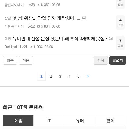
댓글
광전사어태커
Lv.38
조회 361
08-06
[변성] 위상.....작업 진짜 개빡치네......
잡담
4
댓글
검단동부엉이
Lv.12
조회 884
08-06
뉴비인데 전설 문장 꼈는데 왜 부적 3개밖에 못낌?
잡담
7
댓글
Faddqsd
Lv.21
조회 934
08-06
최근
다음
검색
글쓰기
1
2
3
4
5
최근 HOT한 콘텐츠
게임
IT
유머
연예