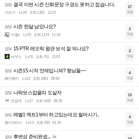
결국 이번 시즌 신화문장 구경도 못하고 접습니다.
잡담
17
댓글
카보이
Lv.24
조회 1301
12:20
시즌 한달 남았나요?
잡담
2
댓글
리엘v
Lv.70
조회 1174
11:28
15 PTR 레오릭 왕관 보석 잘 되나요?
잡담
2
댓글
버무스
Lv.76
조회 701
11:01
시즌15 시작 언제입니꽈? 형님들~~
잡담
4
댓글
째키째키
Lv.23
조회 1951
09:40
나락보스잡을따 도살자
잡담
13
댓글
연갈색
Lv.27
조회 1043
08:35
레벨1 엑트1부터 하고있는데요 릴머시기..
잡담
4
댓글
봄이와따시
Lv.13
조회 550
01:24
후변성 준비완료...
잡담