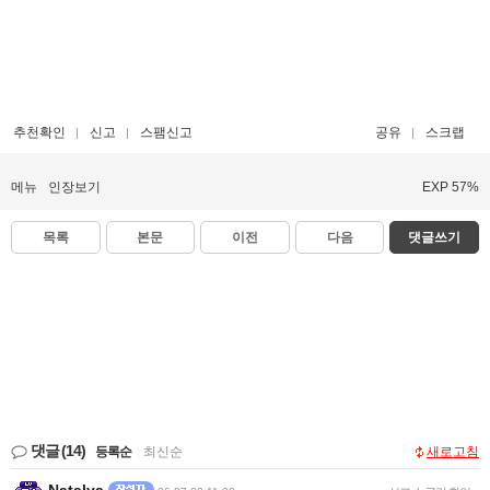
추천확인
신고
스팸신고
공유
스크랩
메뉴
인장보기
EXP 57%
목록
본문
이전
다음
댓글쓰기
댓글
(14)
등록순
|
최신순
새로고침