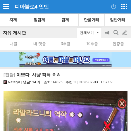
디아블로4
인벤
자게
질답게
팁게
단품거래
일반거래
자유 게시판
전체보기
공
검
글
지
색
내글
내 댓글
3추글
10추글
인증글
on/off
쓰
기
[잡담]
이쁘다..사냥 직득 ㅎㅎ
Natalya
댓글: 14 개
조회:
14825
추천:
2
2026-07-03 11:37:09