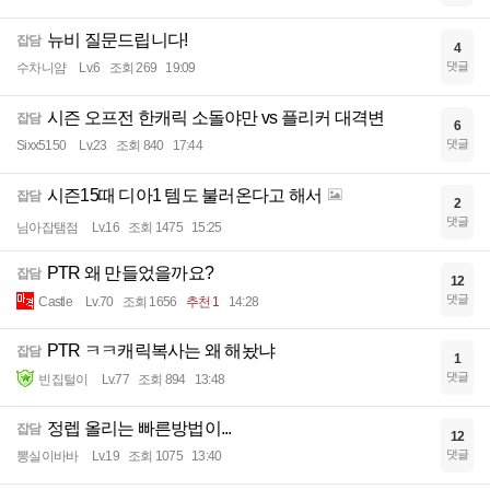
뉴비 질문드립니다!
잡담
4
댓글
수차니얌
Lv.6
조회 269
19:09
시즌 오프전 한캐릭 소돌야만 vs 플리커 대격변
잡담
6
댓글
Sixx5150
Lv.23
조회 840
17:44
시즌15때 디아1 템도 불러온다고 해서
잡담
2
댓글
님아잡탬점
Lv.16
조회 1475
15:25
PTR 왜 만들었을까요?
잡담
12
댓글
Castle
Lv.70
조회 1656
추천 1
14:28
PTR ㅋㅋ캐릭복사는 왜 해놨냐
잡담
1
댓글
빈집털이
Lv.77
조회 894
13:48
정렙 올리는 빠른방법이...
잡담
12
댓글
뽕실이바바
Lv.19
조회 1075
13:40