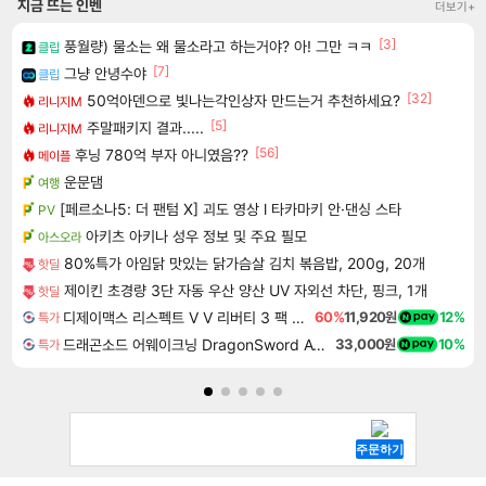
지금 뜨는 인벤
더보기+
[3]
풍월량) 물소는 왜 물소라고 하는거야? 아! 그만 ㅋㅋ
클립
[7]
그냥 안녕수야
클립
[32]
50억아덴으로 빛나는각인상자 만드는거 추천하세요?
리니지M
[5]
주말패키지 결과.....
리니지M
[56]
후닝 780억 부자 아니였음??
메이플
운문댐
여행
[페르소나5: 더 팬텀 X] 괴도 영상 l 타카마키 안·댄싱 스타
PV
아키츠 아키나 성우 정보 및 주요 필모
아스오라
80%특가 아임닭 맛있는 닭가슴살 김치 볶음밥, 200g, 20개
핫딜
제이킨 초경량 3단 자동 우산 양산 UV 자외선 차단, 핑크, 1개
핫딜
디제이맥스 리스펙트 V V 리버티 3 팩 DJMAX RESPECT V V Liberty 3 Pack DLC
60%
11,920원
12%
특가
드래곤소드 어웨이크닝 DragonSword Awakening
33,000원
10%
특가