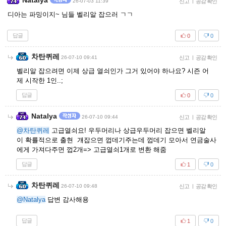
Natalya
26-07-03 11:39
신고
|
공감 확인
디아는 파밍이지~ 님들 벨리알 잡으러 ㄱㄱ
답글
0
0
차탄퀴레
26-07-10 09:41
신고
|
공감 확인
벨리알 잡으려면 이제 상급 열쇠인가 그거 있어야 하나요? 시즌 어
제 시작한 1인..;
답글
0
0
Natalya
26-07-10 09:44
신고
|
공감 확인
@차탄퀴레
고급열쇠요! 우두머리나 상급우두머리 잡으면 벨리알
이 확률적으로 출현 걔잡으면 껍데기주는데 껍데기 모아서 연금술사
에게 가져다주면 껍2개=> 고급열쇠1개로 변환 해줌
답글
1
0
차탄퀴레
26-07-10 09:48
신고
|
공감 확인
@Natalya
답변 감사해용
답글
1
0