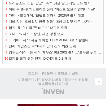
1
드래곤소드, 스팀 '압긍'…축하 댓글 달고 게임 코드 받자!
2
이번 주 출시! 게임프리크 신작, '비스트 오브 리인카네이션'
3
가레나·포켓페어, ‘팰월드 온라인’ 2026년 출시 예고
4
디바 잇는 '오버워치 한국 영웅', 메카 파일럿 디몬 나온다
5
웹젠, 뮤 IP 신작 '뮤 테오스' 상표권 출원
6
소니 “PS 디스크 중단, 사업 영향 없다”
7
‘아키에이지 S: 자유의 해협’ PC MMORPG로 개발한다
8
엔씨, 게임스컴 2026서 미공개 신작 최초 공개
9
컴투스-에이버튼 신작 '제우스' 8월 26일 출시…"모두를 위한 경쟁"
10
갈피를 잡지 못한 젠지, DK에게도 0:2 패배
로그인
PC화면
퀵링크
설정
청소년보호정책
이용약관
개인정보처리방침
▲
불법촬영물신고안내
(주)
인
벤