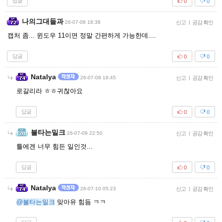
답글
0
0
나의그대들과
26-07-08 18:38
신고
|
공감 확인
캡처 좀... 윈도우 11이면 정말 간편하게 가능한데....
답글
0
0
Natalya
26-07-08 18:45
신고
|
공감 확인
로갈리라 ㅎㅎ귀찮아요
답글
0
0
불타는밀크
26-07-09 22:50
신고
|
공감 확인
틀에겐 너무 힘든 일인것...
답글
0
0
Natalya
26-07-10 05:23
신고
|
공감 확인
@불타는밀크
맞아유 힘듬 ㅋㅋ