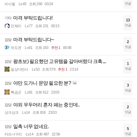
댓글
비사벌
Lv.45
조회 266
00:24
마격 부탁드립니다!
기타
13
댓글
진체리
Lv.77
조회 231
00:15
마격 부탁드립니다~
잡담
2
댓글
와도겐
Lv.61
조회 163
추천 1
00:08
왕초보) 필요했던 고유템을 갈아버렸다 크흑.,..
잡담
1
댓글
일상다반사
Lv.53
조회 579
추천 1
23:14
야만 도가니 문양 필요한 분?
잡담
3
댓글
빽곰군
Lv.91
조회 612
23:05
야외 우두머리 혼자 패는 중인데..
잡담
2
댓글
상크상크
Lv.14
조회 816
23:03
일촉 너무 없네요.
잡담
5
댓글
터프너구리
Lv.14
조회 487
22:56