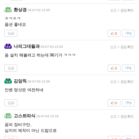
환상경
26-07-03 12:05
신고
|
공감 확인
ㅊㅋㅊㅋ
옵션 좋네요
답글
0
0
나의그대들과
26-07-03 12:53
신고
|
공감 확인
음 설치 해볼려고 하는데 96기가 ㅋㅋㅋ
답글
0
0
김앞칙
26-07-03 12:56
신고
|
공감 확인
인벤 멍샷은 여전하네
답글
0
0
고스트따식
26-07-03 15:18
신고
|
공감 확인
꿈의 장비구만..
심지어 제작이 아닌 드랍으로