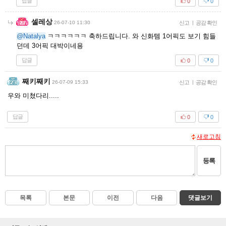
답글
0
0
셀레상
26-07-10 11:30
신고
|
공감 확인
@Natalya
ㅋㅋㅋㅋㅋㅋ 축하드립니다. 와 신화템 1어픽도 보기 힘들
던데 3어픽 대박이네용
답글
0
0
째키째키
26-07-09 15:33
신고
|
공감 확인
우와 미쳤다리.....
답글
0
0
새로고침
등록
목록
본문
이전
다음
댓글보기