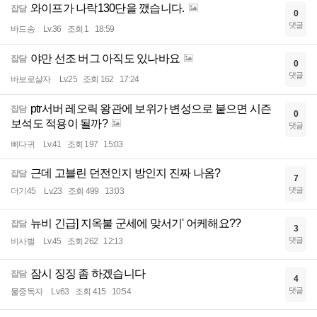
와이프가 나락130단을 깼습니다.
잡담
0
댓글
바드송
Lv.36
조회 1
18:59
야만 선조 버그 아직도 있나바요
잡담
0
댓글
바보로살자
Lv.25
조회 162
17:24
ptr서버 레오릭 왕관에 보위가 변성으로 붙으면 시즌
잡담
0
보석도 적용이 될까?
댓글
삐다귀
Lv.41
조회 197
15:03
근데 고블린 던전인지 방인지 진짜 나옴?
잡담
7
댓글
더기45
Lv.23
조회 499
13:03
뉴비 긴급] 지옥불 군세에 맞서기' 어케해요??
잡담
3
댓글
비사벌
Lv.45
조회 262
12:13
잠시 징징 좀 하겠습니다
잡담
4
댓글
물중독자
Lv.63
조회 415
10:54