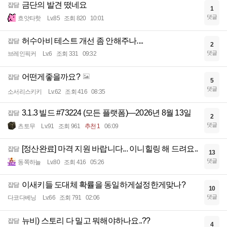
금단의 발견 떴네요
잡담
1
댓글
흐앗타핫
Lv.85
조회 820
10:01
허수아비 테스트 개선 좀 안해주나....
잡담
2
댓글
브레인픽커
Lv.6
조회 331
09:32
어떤게좋을까요?
잡담
5
댓글
소서리스키키
Lv.62
조회 416
08:35
3.1.3 빌드 #73224 (모든 플랫폼)—2026년 8월 13일
잡담
2
댓글
츠토무
Lv.91
조회 961
추천 1
06:09
[정산완료] 마격 지원 바랍니다... 이니힐링 해 드려요..
잡담
13
댓글
동쪽하늘
Lv.80
조회 416
05:26
이새키들 도대체 확률을 동일하게설정한게맞나?
잡담
10
댓글
다코다베닝
Lv.66
조회 791
02:06
뉴비) 스토리 다 밀고 뭐해야하나요..??
잡담
4