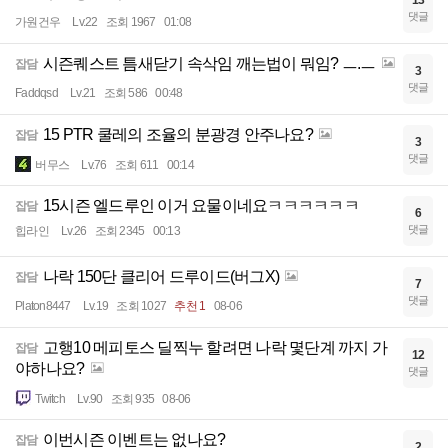
13
댓글
가원건우
Lv.22
조회 1967
01:08
시즌퀘스트 틈새닫기 속삭임 깨는법이 뭐임? ㅡ.ㅡ
잡담
3
댓글
Faddqsd
Lv.21
조회 586
00:48
15 PTR 쿨레의 조율의 분광경 안주나요?
잡담
3
댓글
버무스
Lv.76
조회 611
00:14
15시즌 엘드루인 이거 요물이네요ㅋㅋㅋㅋㅋㅋ
잡담
6
댓글
힙라인
Lv.26
조회 2345
00:13
나락 150단 클리어 드루이드(버그X)
잡담
7
댓글
Platon8447
Lv.19
조회 1027
추천 1
08-06
고행10 메피토스 딜찍누 할려면 나락 몇단계 까지 가
잡담
12
야하나요?
댓글
Twitch
Lv.90
조회 935
08-06
이번시즌 이벤트는 없나요?
잡담
2