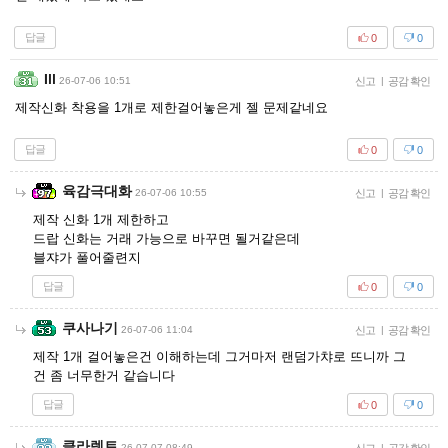
답글
0
0
Ill
26-07-06 10:51
신고
|
공감 확인
제작신화 착용을 1개로 제한걸어놓은게 젤 문제같네요
답글
0
0
육감극대화
26-07-06 10:55
신고
|
공감 확인
제작 신화 1개 제한하고
드랍 신화는 거래 가능으로 바꾸면 될거같은데
블쟈가 풀어줄련지
답글
0
0
쿠사나기
26-07-06 11:04
신고
|
공감 확인
제작 1개 걸어놓은건 이해하는데 그거마저 랜덤가챠로 뜨니까 그
건 좀 너무한거 같습니다
답글
0
0
클라렛트
26-07-07 08:49
|