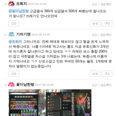
조희지
26-07-06 10:28
신고
|
공감 확인
@꽃미남한량
고급열쇠 300개 상급열쇠 500개 써봤는데 잘나오는
거 맞나요? 쓰레기도 안나오던데
답글
0
0
기러기맨
26-07-06 10:35
신고
|
공감 확인
@조희지
그러니까요. 진짜 제대로 해보지도 않고 똥글 쓴게 느껴져
서 짜증나네요. 나름 디아4로 먹고사는 롭도 지금 유효신화가 2개인
데 자기혼자 잘나온다고 하고 있네요 ㅋㅋ 어제만 보스 총합 200마
리 잡고 극한열광 차스갈 가차없는 3개 나왔는데. 짜증나게 이름까
지 기억나네요 ㅋㅋ 신보스잡고 만든 우버만 50개는 될듯. 1개밖에 못
차서 얼탱이가 없는중입니다
답글
0
2
꽃미남한량
26-07-06 10:49
신고
|
공감 확인