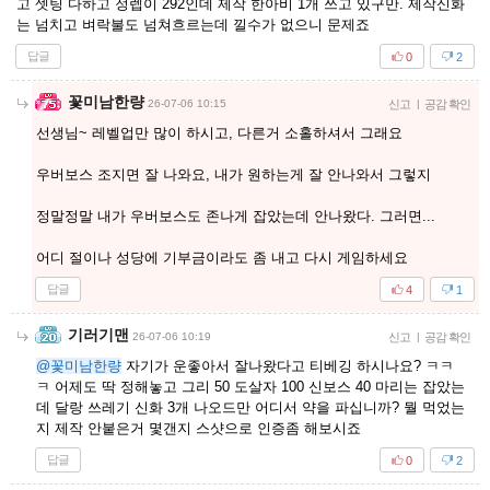
고 셋팅 다하고 정렙이 292인데 제작 한아비 1개 쓰고 있구만. 제작신화
는 넘치고 벼락불도 넘쳐흐르는데 낄수가 없으니 문제죠
답글
0
2
꽃미남한량
26-07-06 10:15
신고
|
공감 확인
선생님~ 레벨업만 많이 하시고, 다른거 소홀하셔서 그래요
우버보스 조지면 잘 나와요, 내가 원하는게 잘 안나와서 그렇지
정말정말 내가 우버보스도 존나게 잡았는데 안나왔다. 그러면...
어디 절이나 성당에 기부금이라도 좀 내고 다시 게임하세요
답글
4
1
기러기맨
26-07-06 10:19
신고
|
공감 확인
@꽃미남한량
자기가 운좋아서 잘나왔다고 티베깅 하시나요? ㅋㅋ
ㅋ 어제도 딱 정해놓고 그리 50 도살자 100 신보스 40 마리는 잡았는
데 달랑 쓰레기 신화 3개 나오드만 어디서 약을 파십니까? 뭘 먹었는
지 제작 안붙은거 몇갠지 스샷으로 인증좀 해보시죠
답글
0
2