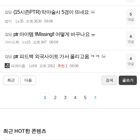
(15시즌PTR) 악마술사 5경이 뜨네요
잡담
5
댓글
범키
Lv.35
조회 3630
08-06
ptr 아이템 !!Missing!! 어떻게 바꾸나요 ㅠ
잡담
4
댓글
가이드북
Lv.15
조회 847
08-06
ptr 피드백 외국사이트 가서 올리고옴 ㅋㅋ
잡담
4
댓글
피케이좀
Lv.56
조회 1562
추천 1
08-06
최근
다음
검색
글쓰기
1
2
3
4
5
최근 HOT한 콘텐츠