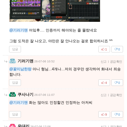
@기러기맨
어잌후.... 인증까지 해야되는 줄 몰랐네요
그럼 도적은 잘 나오고, 야만은 잘 안나오는 걸로 합의하시죠 ^^
답글
1
0
기러기맨
26-07-06 10:52
신고
|
공감 확인
@꽃미남한량
아니 형님...4개나...저의 경우만 생각하여 화내서 죄송
합니다.
답글
4
0
쿠사나기
26-07-06 11:07
신고
|
공감 확인
@기러기맨
화는 많아도 인정할건 인정하는 아저씨
답글
9
0
운대리
26-07-06 12:06
신고
|
공감 확인