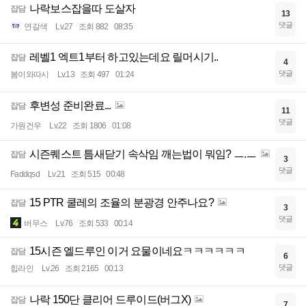
나락보스잡을따 도살자
잡담
13
댓글
연갈색
Lv.27
조회 882
08:35
레벨1 엑트1부터 하고있는데요 릴머시기..
잡담
4
댓글
봄이와따시
Lv.13
조회 497
01:24
후변성 준비완료...
잡담
11
댓글
가원건우
Lv.22
조회 1806
01:08
시즌퀘스트 틈새닫기 속삭임 깨는법이 뭐임? ㅡ.ㅡ
잡담
3
댓글
Faddqsd
Lv.21
조회 515
00:48
15 PTR 쿨레의 조율의 분광경 안주나요?
잡담
3
댓글
버무스
Lv.76
조회 533
00:14
15시즌 엘드루인 이거 요물이네요ㅋㅋㅋㅋㅋㅋ
잡담
6
댓글
힙라인
Lv.26
조회 2165
00:13
나락 150단 클리어 드루이드(버그X)
잡담
7