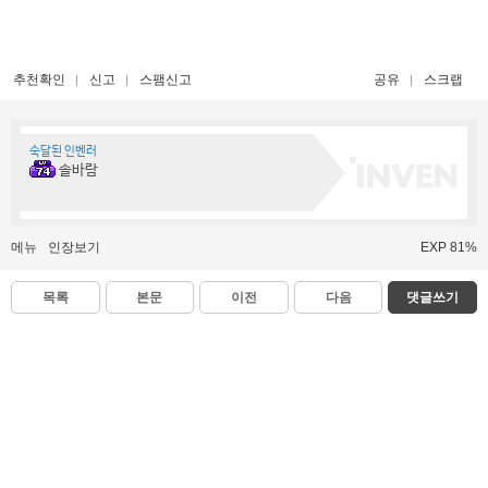
추천확인
신고
스팸신고
공유
스크랩
숙달된 인벤러
솔바람
메뉴
인장보기
EXP 81%
목록
본문
이전
다음
댓글쓰기