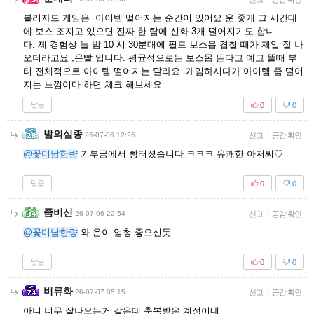
블리자드 게임은 아이템 떨어지는 순간이 있어요 운 좋게 그 시간대
에 보스 조지고 있으면 진짜 한 탐에 신화 3개 떨어지기도 합니
다. 제 경험상 늘 밤 10 시 30분대에 필드 보스몹 겹칠 때가 제일 잘 나
오더라고요 ,운빨 입니다. 평균적으로는 보스몹 뜬다고 예고 뜰때 부
터 전체적으로 아이템 떨어지는 달라요. 게임하시다가 아이템 좀 떨어
지는 느낌이다 하면 체크 해보세요
답글
0
0
밤의실종
26-07-06 12:26
신고
|
공감 확인
@꽃미남한량
기부금에서 빵터졌습니다 ㅋㅋㅋ 유쾌한 아저씨♡
답글
0
0
좀비신
26-07-06 22:54
신고
|
공감 확인
@꽃미남한량
와 운이 엄청 좋으신듯
답글
0
0
비류화
26-07-07 05:15
신고
|
공감 확인
아니 너무 잘나오는거 같은데 축복받은 계정이네