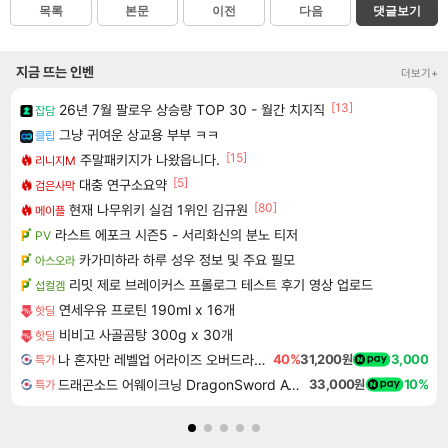
목록
본문
이전
다음
댓글보기
지금 뜨는 인벤
더보기+
[13]
26년 7월 팔로우 상승량 TOP 30 - 월간 치지직
잡담
그냥 귀여운 상교용 부부 ㅋㅋ
클립
[15]
주말패키지가 나왔읍니다.
리니지M
[5]
대충 연구소요약
검은사막
[80]
현재 나무위키 실검 1위인 김규원
메이플
라스트 에포크 시즌5 - 서리화신의 분노 티저
PV
카가미하라 하루 성우 정보 및 주요 필모
아스오라
리밋 제로 브레이커스 프롤로그 테스트 후기 영상 업로드
섭컬겜
연세우유 프로틴 190ml x 16개
핫딜
비비고 사골곰탕 300g x 30개
핫딜
나 혼자만 레벨업 어라이즈 오버드라이브 디럭스 에디션 Solo Leveling Arise Overdrive Deluxe Edition
40%
31,200원
3,000
특가
드래곤소드 어웨이크닝 DragonSword Awakening
33,000원
10%
특가