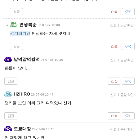
답글
0
0
연생복순
26-07-07 10:00
신고
|
공감 확인
@기러기맨
인정하는 자세 멋지네
답글
0
0
날먹알먹쌀먹
26-07-06 10:35
신고
|
공감 확인
화들이 많아...
답글
1
0
H2HIRO
26-07-06 10:44
신고
|
공감 확인
랭커들 보면 어찌 그리 다먹었나 신기
답글
0
0
도쿄대장
26-07-06 10:45
신고
|
공감 확인
전 재밌게 하고 있네요..