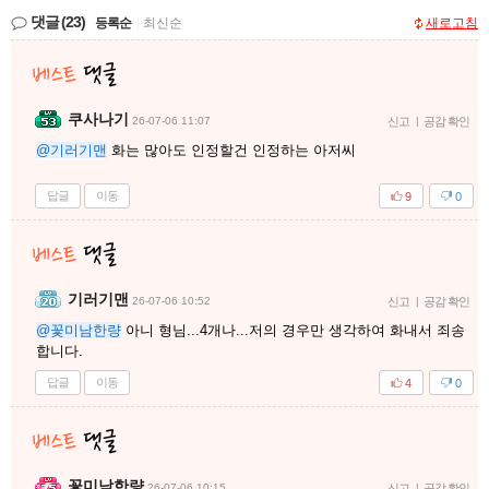
댓글
(23)
등록순
|
최신순
새로고침
쿠사나기
26-07-06 11:07
신고
|
공감 확인
@기러기맨
화는 많아도 인정할건 인정하는 아저씨
답글
이동
9
0
기러기맨
26-07-06 10:52
신고
|
공감 확인
@꽃미남한량
아니 형님...4개나...저의 경우만 생각하여 화내서 죄송
합니다.
답글
이동
4
0
꽃미남한량
26-07-06 10:15
신고
|
공감 확인