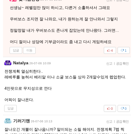
선생님~ 레벨업만 많이 하시고, 다른거 소홀하셔서 그래요
우버보스 조지면 잘 나와요, 내가 원하는게 잘 안나와서 그렇지
정말정말 내가 우버보스도 존나게 잡았는데 안나왔다. 그러면...
어디 절이나 성당에 기부금이라도 좀 내고 다시 게임하세요
답글
이동
4
1
Natalya
26-07-06 10:09
신고
|
공감 확인
전쟁계획 열심히한다..
레베루를 높혀서 베리알 이나 소굴 보스들 상자 2개깔수있게 렙업한다.
4인팟으로 무지성으로 깐다
어픽이 잘나온다.
답글
0
0
기러기맨
26-07-06 10:13
신고
|
공감 확인
잘나오긴 개뿔이 잘나옵니까? 말이되는 소릴 해야지. 전쟁계획 7렙 찍