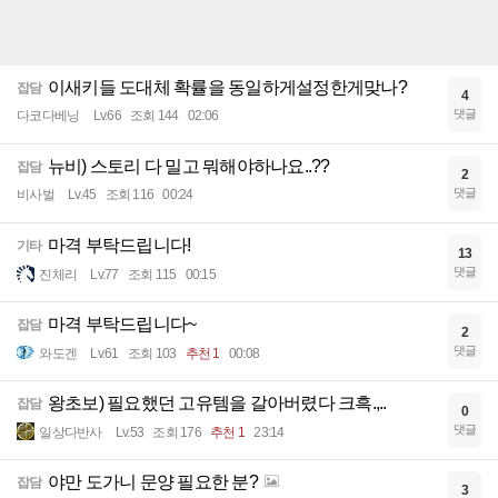
이새키들 도대체 확률을 동일하게설정한게맞나?
잡담
4
댓글
다코다베닝
Lv.66
조회 144
02:06
뉴비) 스토리 다 밀고 뭐해야하나요..??
잡담
2
댓글
비사벌
Lv.45
조회 116
00:24
마격 부탁드립니다!
기타
13
댓글
진체리
Lv.77
조회 115
00:15
마격 부탁드립니다~
잡담
2
댓글
와도겐
Lv.61
조회 103
추천 1
00:08
왕초보) 필요했던 고유템을 갈아버렸다 크흑.,..
잡담
0
댓글
일상다반사
Lv.53
조회 176
추천 1
23:14
야만 도가니 문양 필요한 분?
잡담
3