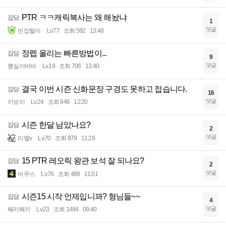
PTR ㅋㅋ캐릭복사는 왜 해놨냐
잡담
1
댓글
빈집털이
Lv.77
조회 592
13:48
정렙 올리는 빠른방법이...
잡담
9
댓글
뽕실이바바
Lv.19
조회 706
13:40
결국 이번 시즌 신화문장 구경도 못하고 접습니다.
잡담
16
댓글
카보이
Lv.24
조회 946
12:20
시즌 한달 남았나요?
잡담
2
댓글
리엘v
Lv.70
조회 879
11:28
15 PTR 레오릭 왕관 보석 잘 되나요?
잡담
2
댓글
버무스
Lv.76
조회 489
11:01
시즌15 시작 언제입니꽈? 형님들~~
잡담
4
댓글
째키째키
Lv.23
조회 1484
09:40