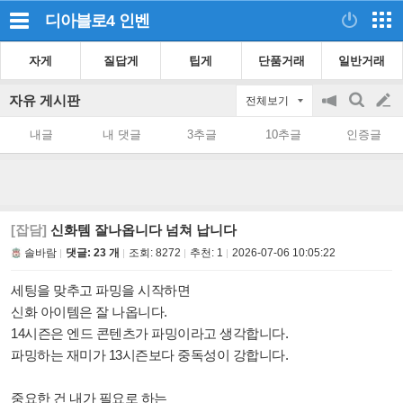
디아블로4
인벤
자게
질답게
팁게
단품거래
일반거래
자유 게시판
전체보기
공
검
글
지
색
내글
내 댓글
3추글
10추글
인증글
on/off
쓰
기
[잡담]
신화템 잘나옵니다 넘쳐 납니다
솔바람
댓글: 23 개
조회:
8272
추천:
1
2026-07-06 10:05:22
세팅을 맞추고 파밍을 시작하면
신화 아이템은 잘 나옵니다.
14시즌은 엔드 콘텐츠가 파밍이라고 생각합니다.
파밍하는 재미가 13시즌보다 중독성이 강합니다.
중요한 건 내가 필요로 하는