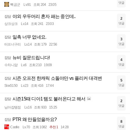
댓글
빽곰군
Lv.91
조회 204
23:05
야외 우두머리 혼자 패는 중인데..
잡담
2
댓글
상크상크
Lv.14
조회 241
23:03
일촉 너무 없네요.
잡담
3
댓글
터프너구리
Lv.14
조회 179
22:56
뉴비 질문드립니다!
잡담
4
댓글
수차니얌
Lv.6
조회 210
19:09
시즌 오프전 한캐릭 소돌야만 vs 플리커 대격변
잡담
5
댓글
Sixx5150
Lv.23
조회 416
17:44
시즌15때 디아1 템도 불러온다고 해서
잡담
2
댓글
님아잡탬점
Lv.16
조회 933
15:25
PTR 왜 만들었을까요?
잡담
8
댓글
Castle
Lv.70
조회 1082
추천 1
14:28