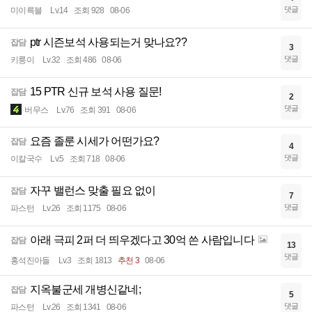
댓글
미이륵블
Lv.14
조회 928
08-06
ptr 시즌보석 사용되는거 맞나요??
잡담
3
댓글
키룽이
Lv.32
조회 486
08-06
15 PTR 신규 보석 사용 질문!
잡담
2
댓글
버무스
Lv.76
조회 391
08-06
요즘 졸룬 시세가 어떤가요?
잡담
4
댓글
이칼국수
Lv.5
조회 718
08-06
자꾸 밸런스 맞출 필요 없이
잡담
7
댓글
파스턴
Lv.26
조회 1175
08-06
아래 극피 2퍼 더 띄우겠다고 30억 쓴 사람입니다
잡담
13
댓글
홍석진아들
Lv.3
조회 1813
추천 3
08-06
지옥불군세 개병신같네;
잡담
5
댓글
파스턴
Lv.26
조회 1341
08-06