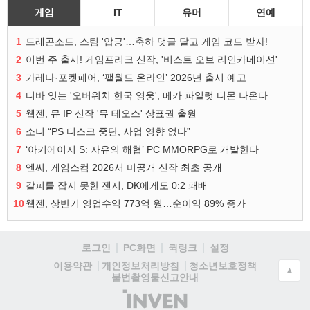
게임
IT
유머
연예
1
드래곤소드, 스팀 '압긍'…축하 댓글 달고 게임 코드 받자!
2
이번 주 출시! 게임프리크 신작, '비스트 오브 리인카네이션'
3
가레나·포켓페어, ‘팰월드 온라인’ 2026년 출시 예고
4
디바 잇는 '오버워치 한국 영웅', 메카 파일럿 디몬 나온다
5
웹젠, 뮤 IP 신작 '뮤 테오스' 상표권 출원
6
소니 “PS 디스크 중단, 사업 영향 없다”
7
‘아키에이지 S: 자유의 해협’ PC MMORPG로 개발한다
8
엔씨, 게임스컴 2026서 미공개 신작 최초 공개
9
갈피를 잡지 못한 젠지, DK에게도 0:2 패배
10
웹젠, 상반기 영업수익 773억 원…순이익 89% 증가
로그인
PC화면
퀵링크
설정
청소년보호정책
이용약관
개인정보처리방침
▲
불법촬영물신고안내
(주)