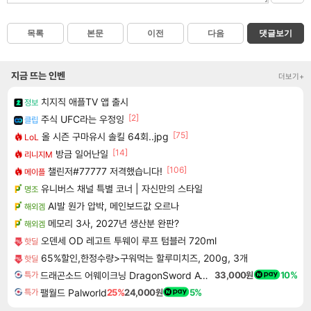
목록
본문
이전
다음
댓글보기
지금 뜨는 인벤
더보기+
치지직 애플TV 앱 출시
정보
[2]
주식 UFC라는 우정잉
클립
[75]
올 시즌 구마유시 솔킬 64회..jpg
LoL
[14]
방금 일어난일
리니지M
[106]
챌린저#77777 저격했습니다!
메이플
유니버스 채널 특별 코너 | 자신만의 스타일
명조
AI발 원가 압박, 메인보드값 오르나
해외겜
메모리 3사, 2027년 생산분 완판?
해외겜
오덴세 OD 레고트 투웨이 루프 텀블러 720ml
핫딜
65%할인,한정수량>구워먹는 할루미치즈, 200g, 3개
핫딜
드래곤소드 어웨이크닝 DragonSword Awakening
33,000원
10%
특가
팰월드 Palworld
25%
24,000원
5%
특가