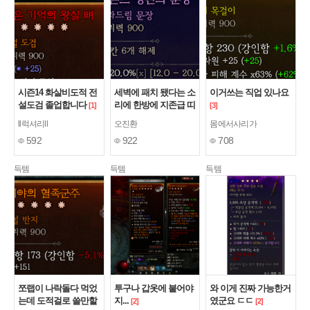
시즌14 화살비도적 전
세벽에 패치 됐다는 소
이거쓰는 직업 있나요
설도검 졸업합니다
리에 한방에 지존급 띠
[1]
[3]
움~
[2]
ll럭셔리ll
오진환
몸에서사리가
592
922
708
득템
득템
득템
쪼랩이 나락돌다 먹었
투구나 갑옷에 붙어야
와 이게 진짜 가능한거
는데 도적걸로 쓸만할
지...
였군요 ㄷㄷ
[2]
[2]