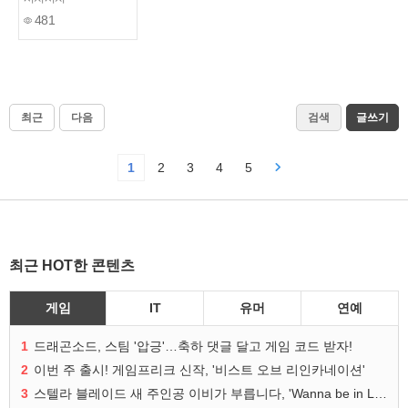
481
최근
다음
검색
글쓰기
1
2
3
4
5
최근 HOT한 콘텐츠
게임
IT
유머
연예
1
드래곤소드, 스팀 '압긍'…축하 댓글 달고 게임 코드 받자!
2
이번 주 출시! 게임프리크 신작, '비스트 오브 리인카네이션'
3
스텔라 블레이드 새 주인공 이비가 부릅니다, 'Wanna be in LOVE' 뮤비 공개