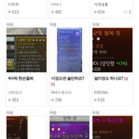
까요? 판다면 얼마쯤
비류화
비여니
에헹엫흫
할까요?
[2]
515
482
824
1
득템
득템
득템
4어픽 한손철퇴
이정도면 쓸만하죠?
얼마정도 하나요?
[1]
[1]
갸랴도스
No1수호기사
Kr053kkc
391
708
516
득템
득템
득템