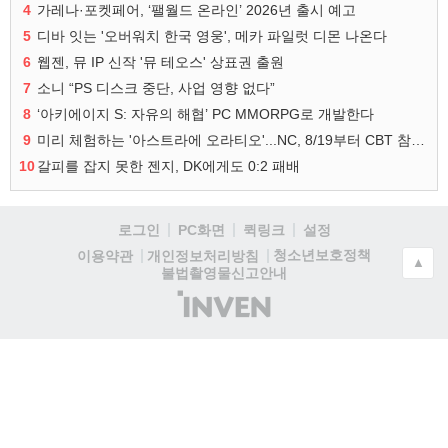
4
가레나·포켓페어, ‘팰월드 온라인’ 2026년 출시 예고
5
디바 잇는 '오버워치 한국 영웅', 메카 파일럿 디몬 나온다
6
웹젠, 뮤 IP 신작 '뮤 테오스' 상표권 출원
7
소니 “PS 디스크 중단, 사업 영향 없다”
8
‘아키에이지 S: 자유의 해협’ PC MMORPG로 개발한다
9
미리 체험하는 '아스트라에 오라티오'...NC, 8/19부터 CBT 참가자 모집
10
갈피를 잡지 못한 젠지, DK에게도 0:2 패배
로그인
PC화면
퀵링크
설정
청소년보호정책
이용약관
개인정보처리방침
▲
불법촬영물신고안내
(주)
인
벤