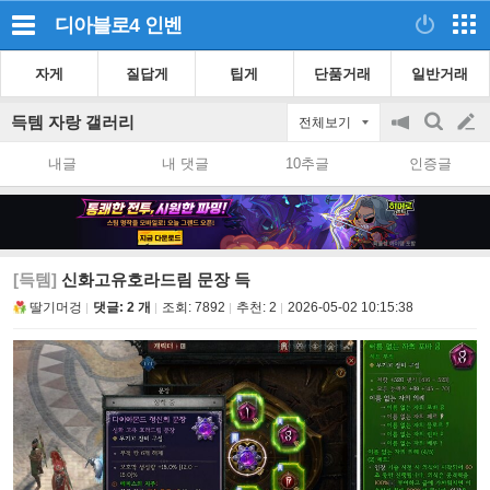
디아블로4
인벤
자게
질답게
팁게
단품거래
일반거래
득템 자랑 갤러리
전체보기
공
검
글
지
색
내글
내 댓글
10추글
인증글
on/off
쓰
기
[득템]
신화고유호라드림 문장 득
딸기머겅
댓글: 2 개
조회:
7892
추천:
2
2026-05-02 10:15:38