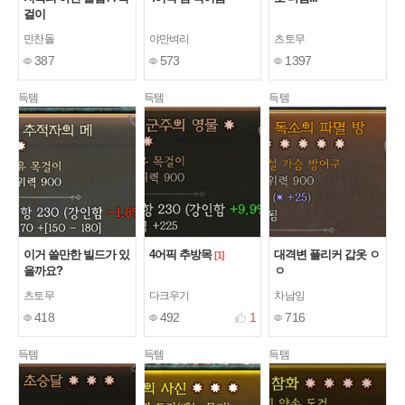
걸이
민찬돌
야만벼리
츠토무
387
573
1397
득템
득템
득템
이거 쓸만한 빌드가 있
4어픽 추방목
대격변 플리커 갑옷 ㅇ
[1]
을까요?
ㅇ
츠토무
다크우기
차남잉
418
492
1
716
득템
득템
득템