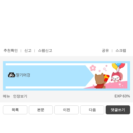
추천확인
신고
스팸신고
공유
스크랩
딸기머겅
메뉴
인장보기
EXP 63%
목록
본문
이전
다음
댓글쓰기