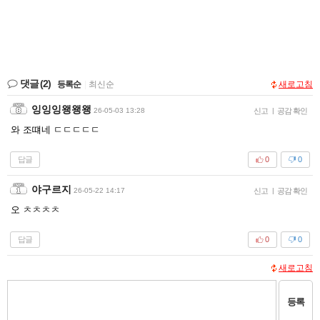
댓글
(2)
등록순
|
최신순
새로고침
잉잉잉왱왱왱
26-05-03 13:28
신고
|
공감 확인
와 조떄네 ㄷㄷㄷㄷㄷ
답글
0
0
야구르지
26-05-22 14:17
신고
|
공감 확인
오 ㅊㅊㅊㅊ
답글
0
0
새로고침
등록