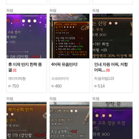
득템
득템
득템
휴 이제 반지 한짝 종
4어픽 유옵반지!
인내 자원 어픽, 저항
결
어픽....
[2]
[8]
게이타릭형
스프라이더
처음처럼123
750
460
514
득템
득템
득템