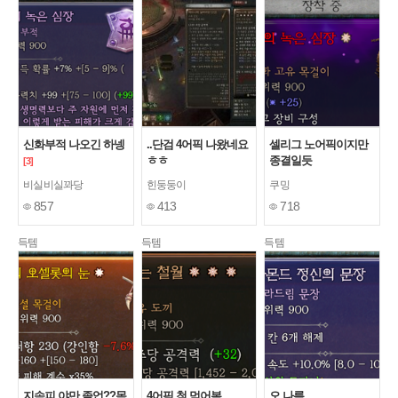
신화부적 나오긴 하넹
..단검 4어픽 나왔네요
셀리그 노어픽이지만
ㅎㅎ
종결일듯
[3]
비실비실꽈당
힌둥둥이
쿠밍
857
413
718
득템
득템
득템
지속피 야만 졸업??목
4어픽 첨 먹어봄
오 나름...