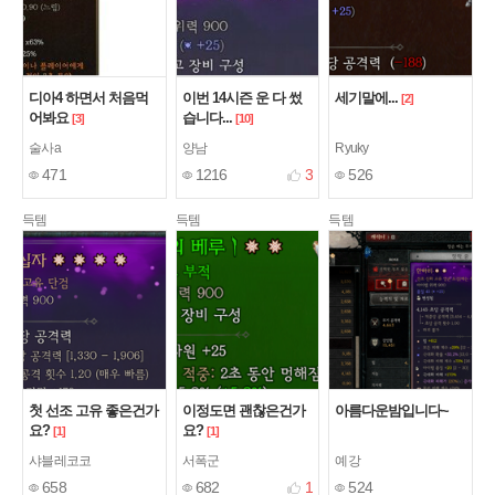
디아4 하면서 처음먹
이번 14시즌 운 다 썼
세기말에...
[2]
어봐요
습니다...
[3]
[10]
술사a
양남
Ryuky
471
1216
3
526
득템
득템
득템
첫 선조 고유 좋은건가
이정도면 괜찮은건가
아름다운밤입니다~
요?
요?
[1]
[1]
샤블레코코
서폭군
예강
658
682
1
524