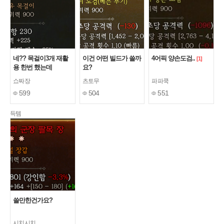
네?? 목걸이3개 재활
이건 어떤 빌드가 쓸까
4어픽 양손도검..
[1]
용 한번 했는데
요?
쇼짜장
츠토무
파파쿡
599
504
551
득템
쓸만한건가요?
시치시치