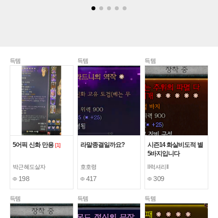
득템
득템
득템
5어픽 신화 만용
라말종결일까요?
시즌14 화살비도적 별
[1]
5바지입니다
박근혜도살자
호호령
ll럭셔리ll
198
417
309
득템
득템
득템