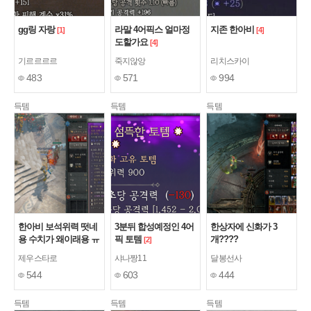
gg링 자랑
라말 4어픽스 얼마정
지존 한아비
[1]
[4]
도할가요
[4]
기르르르르
죽지않앙
리치스카이
483
571
994
득템
득템
득템
한아비 보석위력 떳네
3분뒤 합성예정인 4어
한상자에 신화가 3
용 수치가 왜이래용 ㅠ
픽 토템
개????
[2]
ㅠ
제우스타로
샤나짱11
달봉선사
544
603
444
득템
득템
득템