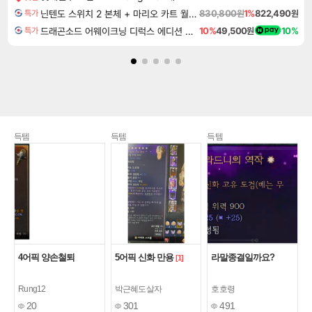
닌텐도 스위치 2 본체 + 마리오 카트 월드 + 슈퍼 마리오 파티 잼버리 닌텐도 스위치 2 에디션 + 잼버리 TV 번들
830,800원
1%
822,490원
특가
드래곤소드 어웨이크닝 디럭스 에디션 DragonSword Awakening Deluxe Edition
10%
49,500원
10%
특가
득템
득템
득템
4어픽 양손철퇴
5어픽 신화 만용
라말종결일까요?
[1]
Rung12
박근혜도살자
호호령
20
301
491