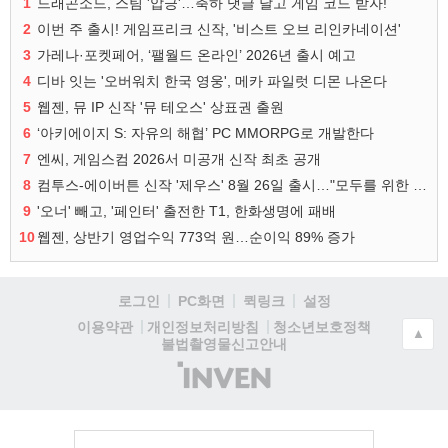
1
드래곤소드, 스팀 '압긍'…축하 댓글 달고 게임 코드 받자!
2
이번 주 출시! 게임프리크 신작, '비스트 오브 리인카네이션'
3
가레나·포켓페어, ‘팰월드 온라인’ 2026년 출시 예고
4
디바 잇는 '오버워치 한국 영웅', 메카 파일럿 디몬 나온다
5
웹젠, 뮤 IP 신작 '뮤 테오스' 상표권 출원
6
‘아키에이지 S: 자유의 해협’ PC MMORPG로 개발한다
7
엔씨, 게임스컴 2026서 미공개 신작 최초 공개
8
컴투스-에이버튼 신작 '제우스' 8월 26일 출시…"모두를 위한 경쟁"
9
'오너' 빼고, '페인터' 출전한 T1, 한화생명에 패배
10
웹젠, 상반기 영업수익 773억 원…순이익 89% 증가
로그인
PC화면
퀵링크
설정
청소년보호정책
이용약관
개인정보처리방침
▲
불법촬영물신고안내
(주)
인
벤