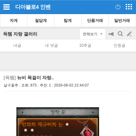
디아블로4
인벤
자게
질답게
팁게
단품거래
일반거래
득템 자랑 갤러리
전체보기
공
검
글
지
색
내글
내 댓글
10추글
인증글
on/off
쓰
기
[득템]
뉴비 목걸이 자랑..
살구꽃추
조회:
875
추천:
1
2026-06-02 22:44:07