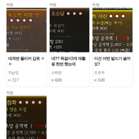
득템
득템
득템
대격변 플리커 갑옷 ㅇ
네?? 목걸이3개 재활
이건 어떤 빌드가 쓸까
ㅇ
용 한번 했는데
요?
차남잉
쇼짜장
츠토무
727
608
508
득템