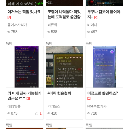
이거쓰는 직업 있나요
쪼랩이 나락돌다 먹었
투구나 갑옷에 붙어야
는데 도적걸로 쓸만할
지...
[3]
[2]
까요? 판다면 얼마쯤
몸에서사리가
비류화
비여니
할까요?
[2]
758
538
497
득템
득템
득템
와 이게 진짜 가능한거
4어픽 한손철퇴
이정도면 쓸만하죠?
였군요 ㄷㄷ
[2]
[1]
에헹엫흫
갸랴도스
No1수호기사
873
1
410
728
득템
득템
득템