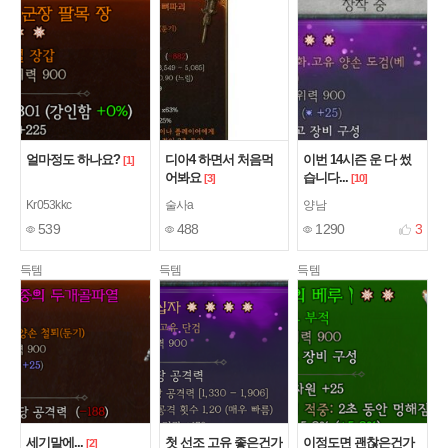
얼마정도 하나요?
디아4 하면서 처음먹
이번 14시즌 운 다 썼
[1]
어봐요
습니다...
[3]
[10]
Kr053kkc
술사a
양남
539
488
1290
3
득템
득템
득템
세기말에...
첫 선조 고유 좋은건가
이정도면 괜찮은건가
[2]