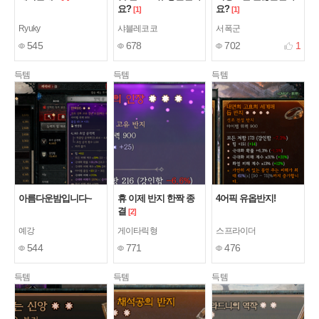
요?
요?
[1]
[1]
Ryuky
샤블레코코
서폭군
545
678
702
1
득템
득템
득템
아름다운밤입니다~
휴 이제 반지 한짝 종
4어픽 유옵반지!
결
[2]
예강
게이타릭형
스프라이더
544
771
476
득템
득템
득템