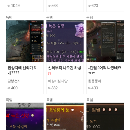
1049
563
620
득템
득템
득템
한상자에 신화가 3
신화부적 나오긴 하넹
..단검 4어픽 나왔네요
개????
ㅎㅎ
[3]
달봉선사
비실비실꽈당
힌둥둥이
460
882
430
득템
득템
득템