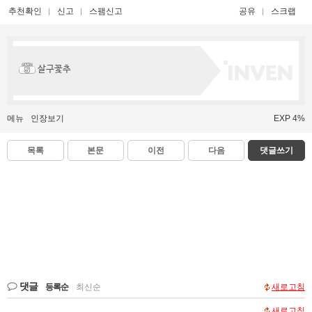
추천확인
신고
스팸신고
공유
스크랩
살구꽃추
메뉴
인장보기
EXP 4%
목록
본문
이전
다음
댓글쓰기
댓글
등록순
|
최신순
새로고침
새로고침