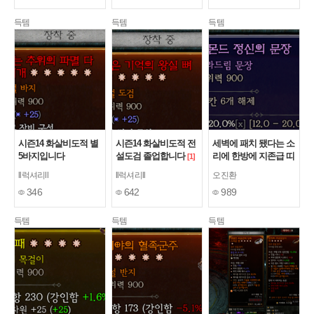
득템
득템
득템
시즌14 화살비도적 별
시즌14 화살비도적 전
세벽에 패치 됐다는 소
5바지입니다
설도검 졸업합니다
리에 한방에 지존급 띠
[1]
움~
[2]
ll럭셔리ll
ll럭셔리ll
오진환
346
642
989
득템
득템
득템