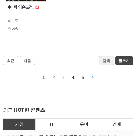
4어픽 양손도검..
[1]
파파쿡
556
최근
다음
검색
글쓰기
1
2
3
4
5
최근 HOT한 콘텐츠
게임
IT
유머
연예