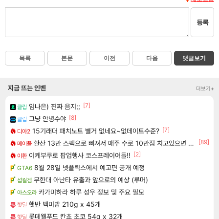
등록
목록
본문
이전
다음
댓글보기
지금 뜨는 인벤
더보기+
[7]
임나은) 진짜 음지;;
클립
[8]
그냥 안녕수야
클립
[7]
15기래더 패치노트 별거 없네요~없데이트수준?
디아2
[89]
환산 13만 스펙으로 삐져서 매주 수로 10만점 치고있으면 ㅋㅋ
메이플
[2]
이케부쿠로 팝업행사 코스프레이어들!!
이환
8월 28일 넷플릭스에서 예고편 공개 예정
GTA6
무한대 아난타 유출과 앞으로의 예상 (루머)
섭컬겜
카가미하라 하루 성우 정보 및 주요 필모
아스오라
햇반 백미밥 210g x 45개
핫딜
롯데웰푸드 칸쵸 초코 54g x 32개
핫딜