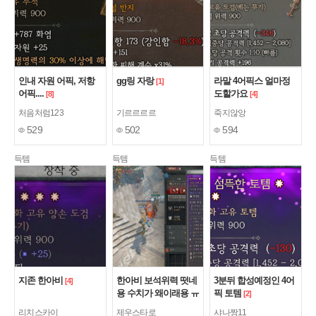
인내 자원 어픽, 저항
gg링 자랑
라말 4어픽스 얼마정
[1]
어픽....
도할가요
[8]
[4]
처음처럼123
기르르르르
죽지않앙
529
502
594
득템
득템
득템
지존 한아비
한아비 보석위력 떳네
3분뒤 합성예정인 4어
[4]
용 수치가 왜이래용 ㅠ
픽 토템
[2]
ㅠ
리치스카이
제우스타로
샤나짱11