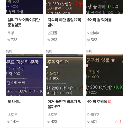
셀리그 노어픽이지만
지속피 야만 졸업??목
4어픽 첨 먹어봄
종결일듯
걸이
쿠밍
민찬돌
야만벼리
738
393
583
득템
득템
득템
오 나름...
이거 쓸만한 빌드가 있
4어픽 추방목
[1]
을까요?
츠토무
츠토무
다크우기
1436
423
501
1