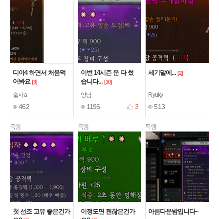
디아4 하면서 처음먹
이번 14시즌 운 다 썼
세기말에...
[2]
어봐요
습니다...
[3]
[10]
술사a
양남
Ryuky
462
1196
3
513
득템
득템
득템
첫 선조 고유 좋은건가
이정도면 괜찮은건가
아름다운밤입니다~