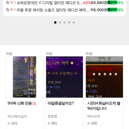
슈퍼로봇대전 Y 디지털 얼티밋 에디션 Super Robot Wars Y Digital Ultimate Edition
40%
89,880원
5%
특가
마블 투혼 파이팅 소울즈 얼티밋 에디션 예약구매 MARVEL Tokon Fighting Souls Ultimate Edition Pre-Purchase
118,000원
5%
특가
득템
득템
득템
5어픽 신화 만용
라말종결일까요?
시즌14 화살비도적 별
[1]
5바지입니다
박근혜도살자
호호령
ll럭셔리ll
165
391
300