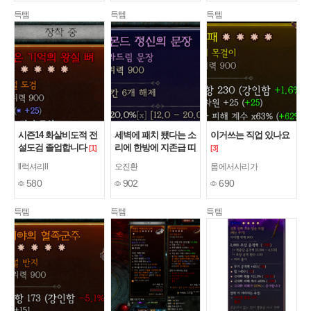
득템
득템
득템
시즌14 화살비도적 전
세벽에 패치 됐다는 소
이거쓰는 직업 있나요
설도검 졸업합니다
리에 한방에 지존급 띠
[1]
[3]
움~
[2]
ll럭셔리ll
오진환
몸에서사리가
580
902
690
득템
득템
득템