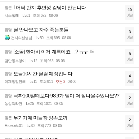
1어픽 반지 후변성 감당이 안됩니다
질문
10
댓글
시스헬레
Lv.61
조회 672
08-06
딜 안나오고 자주 죽는분들
잡담
3
댓글
전사의선생님
Lv.50
조회 695
08-06
[소돌] 한아비 이거 계륵이죠.....? ㅠㅠ
잡담
8
댓글
검단동부엉이
Lv.12
조회 963
08-06
오늘10시간 달릴 예정입니다
잡담
4
댓글
이제정말안해
Lv.11
조회 911
추천 2
08-06
극확100일때보다 98.9가 딜이 더 잘나올수있나요??
잡담
2
댓글
농심떡라면
Lv.25
조회 1021
08-05
무기기예 미늘창 양손도끼
질문
2
댓글
Fireworks31
Lv.30
조회 770
08-05