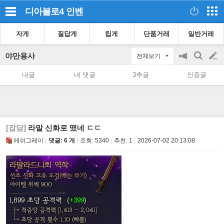
디아블로4
인벤
자게
질답게
팁게
단품거래
일반거래
야만용사
전체보기
공
검
글
지
색
내글
내 댓글
3추글
인증글
on/off
쓰
기
[잡담]
라말 신화로 떴네 ㄷㄷ
애쉬그레이
댓글: 6 개
조회:
5340
추천:
1
2026-07-02 20:13:08