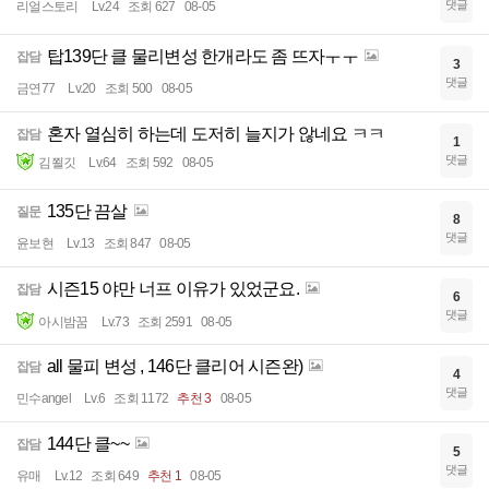
댓글
리얼스토리
Lv.24
조회 627
08-05
탑139단 클 물리변성 한개라도 좀 뜨자ㅜㅜ
잡담
3
댓글
금연77
Lv.20
조회 500
08-05
혼자 열심히 하는데 도저히 늘지가 않네요 ㅋㅋ
잡담
1
댓글
김쬘깃
Lv.64
조회 592
08-05
135단 끔살
질문
8
댓글
윤보현
Lv.13
조회 847
08-05
시즌15 야만 너프 이유가 있었군요.
잡담
6
댓글
아시밤꿈
Lv.73
조회 2591
08-05
all 물피 변성 , 146단 클리어 시즌완)
잡담
4
댓글
민수angel
Lv.6
조회 1172
추천 3
08-05
144단 클~~
잡담
5
댓글
유매
Lv.12
조회 649
추천 1
08-05