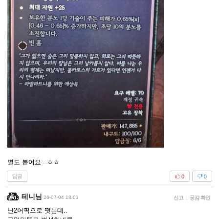
별도 붙어요.. ㅎㅎ
답글
0
0
테니님
26-07-04 18:01
신고
|
공감 확인
난2어픽으로 떳는데..