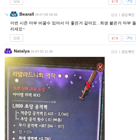
답글
0
0
Bearall
26-07-08 08:46
신고
|
공감 확인
이번 시즌 마부 바꿀수 있어서 더 좋은거 같아요.. 최생 붙은거 마부 돌
리세요~
답글
0
0
Natalya
26-07-03 11:36
신고
|
공감 확인