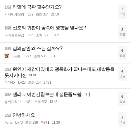
라말에 극확 필수인가요?
잡담
2
댓글
악사만세삼창
Lv.9
조회 314
21:59
선조의 귀환이 공속에 영향을 받나요?
잡담
2
댓글
디아블로우잡
Lv.6
조회 177
19:02
검의달인 왜 쓰는 걸까요?
잡담
6
댓글
파프롤
Lv.77
조회 536
18:31
원인이 재감이였네요 광폭화가 끝나는데도 재발동을
잡담
4
못시키니깐 ㅋㅋ
댓글
더기45
Lv.23
조회 514
17:31
셀리그 이런건첨보는대 질문좀드립니다
질문
6
댓글
성제가최고
Lv.21
조회 602
13:48
안녕하세요
잡담
2
댓글
Pons
Lv.70
조회 239
추천 1
11:36