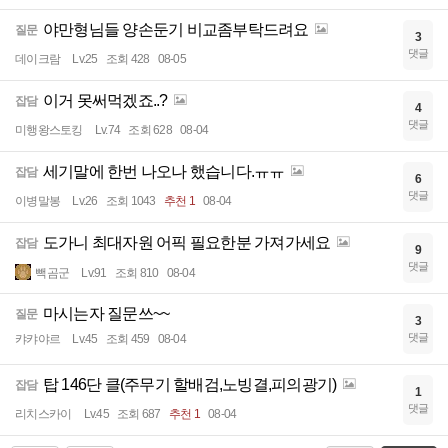
야만형님들 양손둔기 비교좀부탁드려요
질문
3
댓글
데이크람
Lv.25
조회 428
08-05
이거 못써먹겠죠..?
잡담
4
댓글
미행왕스토킹
Lv.74
조회 628
08-04
세기말에 한번 나오나 했습니다.ㅠㅠ
잡담
6
댓글
이병말봉
Lv.26
조회 1043
추천 1
08-04
도가니 최대자원 어픽 필요한분 가져가세요
잡담
9
댓글
빽곰군
Lv.91
조회 810
08-04
마시는자 질문쓰~~
질문
3
댓글
캬캬야르
Lv.45
조회 459
08-04
탑 146단 클(주무기 할배검,노빙결,피의광기)
잡담
1
댓글
리치스카이
Lv.45
조회 687
추천 1
08-04