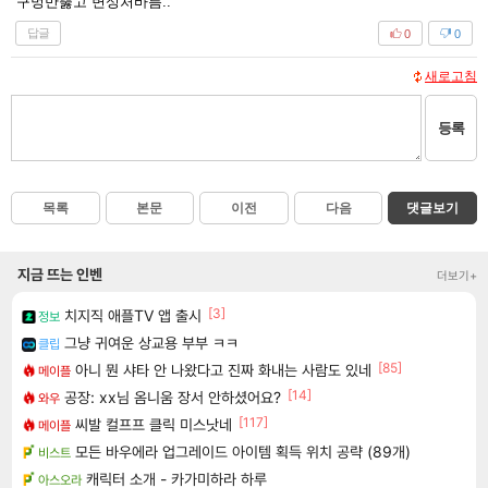
구멍만뚫고 변성처바름..
답글
0
0
새로고침
등록
목록
본문
이전
다음
댓글보기
지금 뜨는 인벤
더보기+
[3]
치지직 애플TV 앱 출시
정보
그냥 귀여운 상교용 부부 ㅋㅋ
클립
[85]
아니 뭔 샤타 안 나왔다고 진짜 화내는 사람도 있네
메이플
[14]
공장: xx님 옴니움 장서 안하셨어요?
와우
[117]
씨발 컬프프 클릭 미스낫네
메이플
모든 바우에라 업그레이드 아이템 획득 위치 공략 (89개)
비스트
캐릭터 소개 - 카가미하라 하루
아스오라