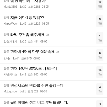
탑 한국인 버그 사용자
잡담
17
댓글
Mantis3302
Lv.30
조회 2262
08-05
지금 야만 1등 뭐임??
잡담
9
댓글
HappyWow
Lv.46
조회 1815
08-05
라말 추천좀 해주세요
잡담
1
댓글
일출과메기
Lv.15
조회 484
08-05
한아비 4어픽 마부 질문좀요
질문
6
댓글
김낙s
Lv.44
조회 645
08-05
현재 140단 8분30초 나오는데
질문
14
댓글
샤넬의키스
Lv.42
조회 865
08-05
변성시스템 변화를 주면 좋겠는데
잡담
4
댓글
Mujogungo
Lv.21
조회 522
08-05
물리피해랑 취피 비교 부탁드립니다.
질문
3