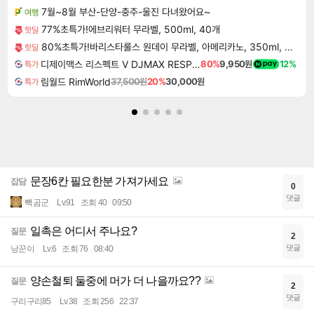
7월~8월 부산-단양-충주-울진 다녀왔어요~
여행
77%초특가!에브리워터 무라벨, 500ml, 40개
핫딜
80%초특가!바리스타룰스 원데이 무라벨, 아메리카노, 350ml, 20개
핫딜
디제이맥스 리스펙트 V DJMAX RESPECT V
80%
9,950원
12%
특가
림월드 RimWorld
37,500원
20%
30,000원
특가
문장6칸 필요한분 가져가세요
잡담
0
댓글
빽곰군
Lv.91
조회 40
09:50
일촉은 어디서 주나요?
질문
2
댓글
낭꾼이
Lv.6
조회 76
08:40
양손철퇴 둘중에 머가 더 나을까요??
질문
2
댓글
구리구리85
Lv.38
조회 256
22:37