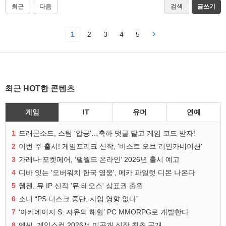
최근
다음
검색
글쓰기
1
2
3
4
5
최근 HOT한 콘텐츠
게임
IT
유머
연예
1
드래곤소드, 스팀 '압긍'…축하 댓글 달고 게임 코드 받자!
2
이번 주 출시! 게임프리크 신작, '비스트 오브 리인카네이션'
3
가레나·포켓페어, ‘팰월드 온라인’ 2026년 출시 예고
4
디바 잇는 '오버워치 한국 영웅', 메카 파일럿 디몬 나온다
5
웹젠, 뮤 IP 신작 '뮤 테오스' 상표권 출원
6
소니 “PS 디스크 중단, 사업 영향 없다”
7
‘아키에이지 S: 자유의 해협’ PC MMORPG로 개발한다
8
엔씨, 게임스컴 2026서 미공개 신작 최초 공개