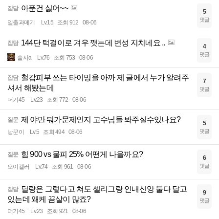
아푼건 싫어~~
잡담
5
댓글
일출과메기
Lv.15
조회 912
08-06
144단 턱걸이로 겨우 깻는데 변성 지치네요 ..
잡담
4
댓글
술사a
Lv.76
조회 753
08-06
철갑피부 쓰는 타이밍을 아까 제 글에서 누가 알려주
잡담
7
셔서 해봤는데
댓글
더기45
Lv.23
조회 772
08-06
제 야만 뭐가문제인지 고수님들 봐주실수있나요?
질문
5
댓글
낭꾼이
Lv.5
조회 494
08-06
힘 900 vs 물피 25% 어떤게 나을까요?
질문
6
댓글
오이갤러
Lv.74
조회 961
08-06
딜량은 그렇다고 쳐도 셀리그랑 인내신앙 둘다 달고
잡담
9
있는데 왜케 끔살이 많죠?
댓글
더기45
Lv.23
조회 921
08-06