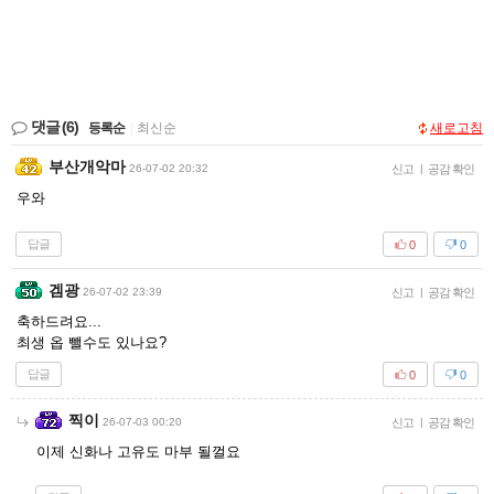
댓글
(6)
등록순
|
최신순
새로고침
부산개악마
26-07-02 20:32
신고
|
공감 확인
우와
답글
0
0
겜광
26-07-02 23:39
신고
|
공감 확인
축하드려요...
최생 옵 뺄수도 있나요?
답글
0
0
찍이
26-07-03 00:20
신고
|
공감 확인
이제 신화나 고유도 마부 될껄요