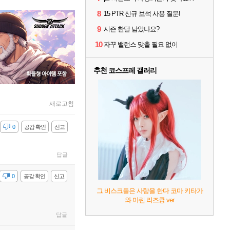
8
15 PTR 신규 보석 사용 질문!
9
시즌 한달 남았나요?
10
자꾸 밸런스 맞출 필요 없이
추천 코스프레 갤러리
새로고침
감
0
공감 확인
신고
답글
감
0
공감 확인
신고
그 비스크돌은 사랑을 한다 코마 키타가
와 마린 리즈큥 ver
답글