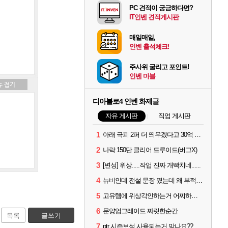
PC 견적이 궁금하다면?
IT인벤 견적게시판
매일매일,
인벤 출석체크!
주사위 굴리고 포인트!
인벤 마블
디아블로4 인벤 화제글
자유 게시판
직업 게시판
1
아래 극피 2퍼 더 띄우겠다고 30억 쓴 사람입니다
2
나락 150단 클리어 드루이드(버그X)
3
[변성] 위상.....작업 진짜 개빡치네......
4
뉴비인데 전설 문장 꼈는데 왜 부적 3개밖에 못낌?
5
고유템에 위상각인하는거 어찌하는건가요?
6
문양업그레이드 짜릿한순간
목록
글쓰기
7
ptr 시즌보석 사용되는거 맞나요??