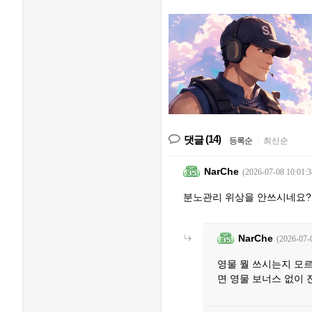
(14)
댓글
등록순
|
최신순
NarChe
(2026-07-08 10:01:3
분노관리 위상을 안쓰시네요?
NarChe
(2026-07-
영물 뭘 쓰시는지 모
면 영물 보너스 없이