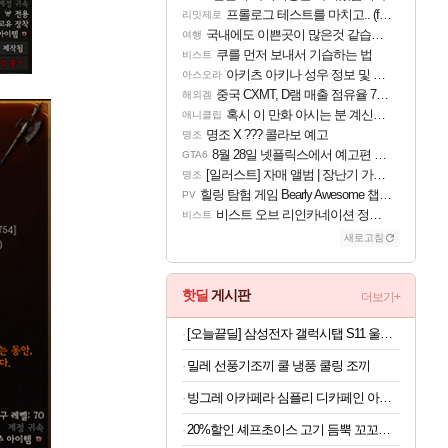
프롤로그 테스트를 마치고.. (feat. 리아)
리밋제로
국내에도 이쁜곳이 많은것 같습니다
여행
쿠를 먼저 보내서 기습하는 법
비스트
아키츠 아키나 성우 정보 및 주요 필모
아스오라
중국 CXMT, D램 매출 점유율 7%…글로벌 4위로 부상
해외겜
혹시 이 만화 아시는 분 계신가요
애니클립
명조 X ??? 콜라보 예고
명조
8월 28일 넷플릭스에서 예고편 공개 예정
GTA6
[일러스트] 자매 앨범 | 장난기 가득한 오후의 공원 (리메이크판)
명조
힐링 탐험 게임 Bearly Awesome 챕터 1 트레일러
PV
비스트 오브 리인카네이션 정보/공략글 모음
비스트
새로고침
핫딜
게시판
더보기+
[오늘끝딜] 삼성전자 갤럭시탭 S11 울트라 WIFI 업무용 학습용 SM-X930
밀레 선풍기조끼 쿨 냉풍 쿨링 조끼
빙그레 아카페라 심플리 디카페인 아메리카노, 무라벨, 400ml, 20개
20%할인 셰프초이스 고기 듬뿍 꼬꼬랑땡, 700g, 3개