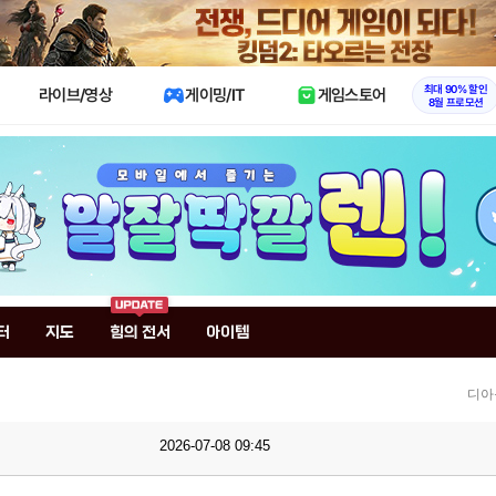
X
최대 90% 할인
라이브/영상
게이밍/IT
게임스토어
8월 프로모션
터
지도
힘의 전서
아이템
디아
2026-07-08 09:45