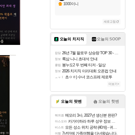
1000이니
새로고침
오늘의 치지직
오늘의 SOOP
26년 7월 팔로우 상승량 TOP 30 - 월간 치지직
잡담
룩삼 니니 초대석 안내
정보
봉누도2 두 번째 티저 - 일상
클립
2026 치지직 이리대회 오픈컵 안내
정보
초ㅇㅎ) 수녀 코스프레 제로투
ㅗㅜㅑ
더보기+
오늘의 팟벤
오늘의 핫벤
메모리 3사, 2027년 생산분 완판?
해외겜
카가미하라 하루 성우 정보 및 주요 필모
아스오라
모든 성소 위치 공략 (40개) - 귀환한 영혼 도전과제
비스트
7년만에 가족여행을 다녀왔습니다.
여행