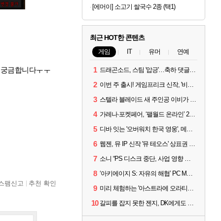
[에머이] 소고기 쌀국수 2종 (택1)
최근 HOT한 콘텐츠
게임
IT
유머
연예
지 궁금합니다ㅜㅜ
1
드래곤소드, 스팀 '압긍'…축하 댓글 달고 게임 코드 받자!
2
이번 주 출시! 게임프리크 신작, '비스트 오브 리인카네이션'
3
스텔라 블레이드 새 주인공 이비가 부릅니다, 'Wanna be in LOVE' 뮤비 공개
4
가레나·포켓페어, ‘팰월드 온라인’ 2026년 출시 예고
5
디바 잇는 '오버워치 한국 영웅', 메카 파일럿 디몬 나온다
6
웹젠, 뮤 IP 신작 '뮤 테오스' 상표권 출원
7
소니 “PS 디스크 중단, 사업 영향 없다”
8
‘아키에이지 S: 자유의 해협’ PC MMORPG로 개발한다
스팸신고
추천 확인
9
미리 체험하는 '아스트라에 오라티오'...NC, 8/19부터 CBT 참가자 모집
10
갈피를 잡지 못한 젠지, DK에게도 0:2 패배