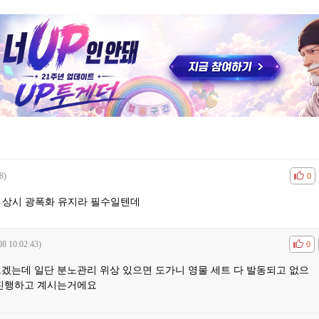
8)
공감
비공
0
 상시 광폭화 유지라 필수일텐데
08 10:02:43)
공감
비공
0
르겠는데 일단 분노관리 위상 있으면 도가니 영물 세트 다 발동되고 없으
 진행하고 계시는거에요