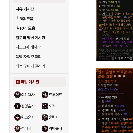
자유 게시판
└
3추 모음
└
10추 모음
질문과 답변 게시판
하드코어 게시판
득템 자랑 갤러리
외형 꾸미기 갤러리
직업 게시판
야만용사
드루이드
강령술사
도적
원소술사
혼령사
성기사
악마술사