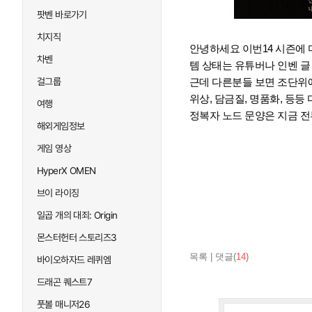
팟벤 바로가기
치지직
안녕하세요 이번14 시즌에 
차벤
템 상태는 유튜버나 인벤 글
걸그룹
근데 다른분들 보면 조단위
위상, 담금질, 명품화, 등
여행
정복자 노드 문양은 지금 전
해외게임정보
게임 영상
HyperX OMEN
브이 라이징
일곱 개의 대죄: Origin
몬스터헌터 스토리즈3
목록
|
댓글(
14
)
바이오하자드 레퀴엠
드래곤 퀘스트7
풋볼 매니저26