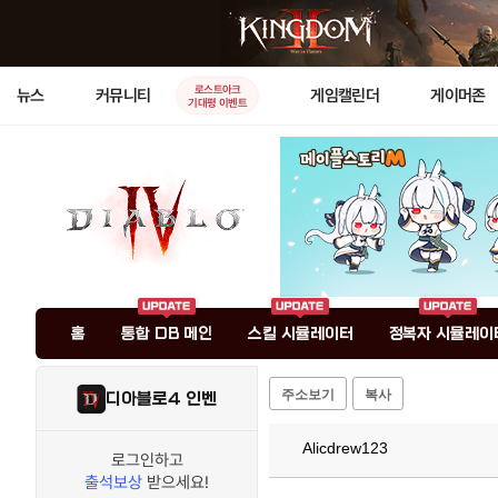
로스트아크
뉴스
커뮤니티
게임캘린더
게이머존
기대평 이벤트
홈
통합 DB 메인
스킬 시뮬레이터
정복자 시뮬레이
주소보기
복사
디아블로4 인벤
Alicdrew123
로그인하고
출석보상
받으세요!