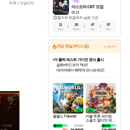
모집
목록
|
댓글(
14
)
아스오라 CBT 모집
08.19
참가자 모집까지 남은 기간
11
20
47
05
Days
Hours
Min
Sec
게임 핫딜 (PC/스팀)
스토어+
더 렐릭 퍼스트 가디언 정식 출시
설화x하드코어 액션!
네이버페이 혜택과 만나보세요!
인벤게임즈 8월 특별 할인!
드래곤소드: 어웨이크닝 입점!
문명 7 특별 할인!
마블 투혼 파이팅 소울즈 정식출시!
귀무자: 검의 길 예약 판매 중!
비스트 오브 리인카네이션 정식 출시!
커세어 코브 출시 기념 할인!
베데스다 40주년 기념 할인 중!
캡콤 프렌차이즈 할인 진행 중!
캡콤 일부 상품 상시 할인
스타워즈 은하계 레이서
로블록스 기프트 카드 공식 입점
인기 퍼블리셔 모음!
스팀으로 만나는 드래곤소드!
조선&고려 DLC 출시 예정
마블 히어로 총 출동&화려한 격투!
10% 할인과
게임프릭 신작 IP
해적'섬'을 발전시키자!
베데스다의 명작들을
몬헌, 바하 등 인기 IP를
몬헌 와일즈 & 드래곤즈 도그마2
인벤게임즈에서 10% 추가 적립
Robux를 가장 안전하고
최대 90% 할인가를 만나보세요!
네이버혜택과 함께 만나보세요!
50%할인&추가 적립까지!
네이버 포인트 혜택까지!
이니&베니 혜택까지!
네이버 혜택가와 함께 예약하세요!
할인&네이버혜택으로 만나보세요!
40주년 프로모션으로 만나보세요!
할인가에 만나보세요!
일부 에디션 상시 할인!
혜택으로 예약 판매 중
편안하게 충전하세요
팰월드 Palworld
마블 투혼 파이팅
소울즈 얼티밋 에디
션 MARVEL Tokon
5%
32,000
5%
Fighting Souls Ultima