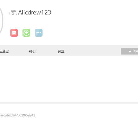
Alicdrew123
프로필
랭킹
칭호
oard/diablo4/6029/59941