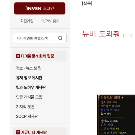
[질문]
로그인
회원가입
ID/PW 찾기
뉴비 도와줘ㅜㅜ
디아블로4 화제 집중
정보 · 뉴스 모음
유저 정보 게시판
팁과 노하우 게시판
인증 게시물 모음
치지직 팟벤
SOOP 게시판
커뮤니티 게시판