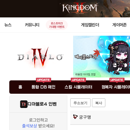
로스트아크
뉴스
커뮤니티
게임캘린더
게이머존
기대평 이벤트
홈
통합 DB 메인
스킬 시뮬레이터
정복자 시뮬레이
주소보기
복사
디아블로4 인벤
궁구맹
로그인하고
출석보상
받으세요!