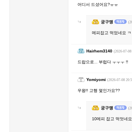
어디서 드셨어요?ㅠㅠ
궁구맹
(2
메피잡고 먹었네요 ㅋ
Hairhem3140
(2026-07-08
드랍으로... 부럽다 ㅜㅜㅜ !!
Yomiyomi
(2026-07-08 20:5
우왕!! 고행 몇인가요??
궁구맹
(2
10메피 잡고 먹엇네요