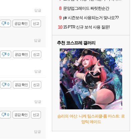
8
문양업그레이드 짜릿한순간
답글
9
ptr 시즌보석 사용되는거 맞나요??
감
0
공감 확인
신고
10
15 PTR 신규 보석 사용 질문!
답글
추천 코스프레 갤러리
감
0
공감 확인
신고
답글
감
0
공감 확인
신고
답글
감
0
공감 확인
신고
승리의 여신: 니케 팀스파클-륨 마스트: 로
망틱 메이드
답글