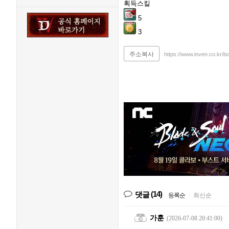
획득스킬
5
3
주소복사
https://www.inven.co.kr/b
(14)
댓글
등록순
|
최신순
가훈
(2026-07-08 20:41:00)