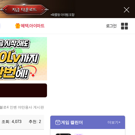
혜택.아이마트
로그인
인
벤
전
체
사
이
트
맵
블로4 인벤 야만용사 게시판
조회:
4,073
추천:
2
게임 캘린더
더보기+