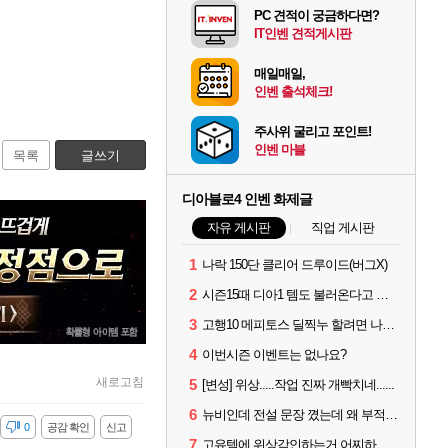
PC 견적이 궁금하다면?
IT인벤 견적게시판
매일매일,
인벤 출석체크!
주사위 굴리고 포인트!
인벤 마블
목록
글쓰기
디아블로4 인벤 화제글
자유 게시판
직업 게시판
1
나락 150단 클리어 드루이드(버그X)
2
시즌15때 디아1 템도 불러온다고 해서
3
고행10 메피토스 딜찍누 할려면 나락 몇단계 까지 가야하나요?
4
이번시즌 이벤트는 없나요?
새로고침
5
[변성] 위상.....작업 진짜 개빡치네......
6
뉴비인데 전설 문장 꼈는데 왜 부적 3개밖에 못낌?
감
0
공감 확인
신고
7
고유템에 위상각인하는거 어찌하는건가요?