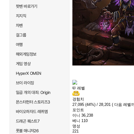
팟벤 바로가기
치지직
차벤
걸그룹
여행
해외게임정보
게임 영상
HyperX OMEN
브이 라이징
레벨
일곱 개의 대죄: Origin
경험치
몬스터헌터 스토리즈3
27,095
(44%)
/ 28,201
( 다음 레벨까지
포인트
바이오하자드 레퀴엠
이니
36,238
베니
110
드래곤 퀘스트7
명성
풋볼 매니저26
221