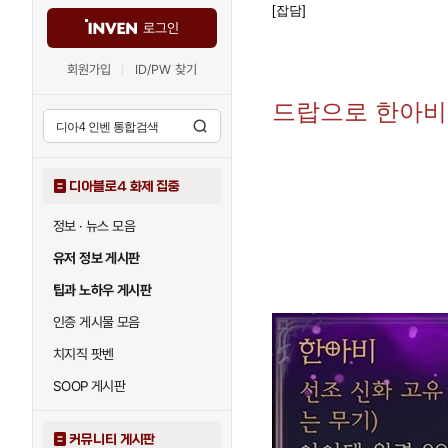
[잡담]
로그인
회원가입
ID/PW 찾기
드랍으로 한아비
디아블로4 화제 집중
정보 · 뉴스 모음
유저 정보 게시판
팁과 노하우 게시판
인증 게시물 모음
치지직 팟벤
SOOP 게시판
커뮤니티 게시판