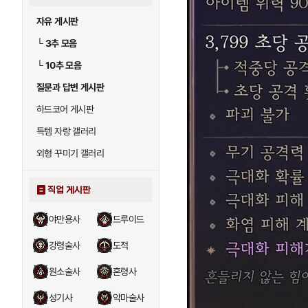
자유 게시판
└
3추 모음
└
10추 모음
질문과 답변 게시판
하드코어 게시판
득템 자랑 갤러리
외형 꾸미기 갤러리
직업 게시판
야만용사
드루이드
강령술사
도적
원소술사
혼령사
성기사
악마술사