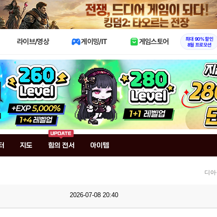
X
최대 90% 할인
라이브/영상
게이밍/IT
게임스토어
8월 프로모션
터
지도
힘의 전서
아이템
디아
2026-07-08 20:40