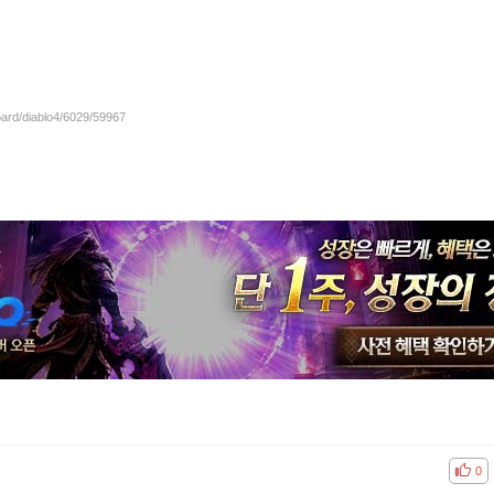
oard/diablo4/6029/59967
공감
비공
0