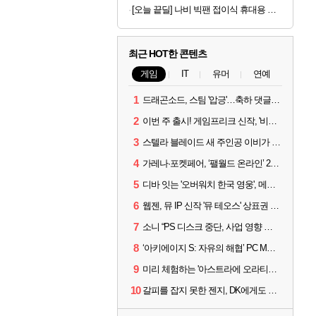
[오늘 끝딜] 나비 빅팬 접이식 휴대용 손 선풍기 저소음 BLDC 모터 4000mAh 샌드 카키
최근 HOT한 콘텐츠
게임
IT
유머
연예
1
드래곤소드, 스팀 '압긍'…축하 댓글 달고 게임 코드 받자!
2
이번 주 출시! 게임프리크 신작, '비스트 오브 리인카네이션'
3
스텔라 블레이드 새 주인공 이비가 부릅니다, 'Wanna be in LOVE' 뮤비 공개
4
가레나·포켓페어, ‘팰월드 온라인’ 2026년 출시 예고
5
디바 잇는 '오버워치 한국 영웅', 메카 파일럿 디몬 나온다
6
웹젠, 뮤 IP 신작 '뮤 테오스' 상표권 출원
7
소니 “PS 디스크 중단, 사업 영향 없다”
8
‘아키에이지 S: 자유의 해협’ PC MMORPG로 개발한다
9
미리 체험하는 '아스트라에 오라티오'...NC, 8/19부터 CBT 참가자 모집
10
갈피를 잡지 못한 젠지, DK에게도 0:2 패배