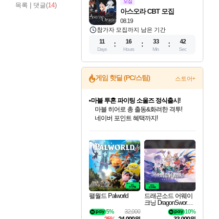
모집
목록
|
댓글(
14
)
아스오라 CBT 모집
08.19
참가자 모집까지 남은 기간
11
16
33
40
Days
Hours
Min
Sec
게임 핫딜 (PC/스팀)
스토어+
마블 투혼 파이팅 소울즈 정식출시!
마블 히어로 총 출동&화려한 격투!
네이버 포인트 혜택까지!
인벤게임즈 8월 특별 할인!
드래곤소드: 어웨이크닝 입점!
문명 7 특별 할인!
귀무자: 검의 길 예약 판매 중!
비스트 오브 리인카네이션 정식 출시!
커세어 코브 출시 기념 할인!
더 렐릭 퍼스트 가디언 정식 출시
베데스다 40주년 기념 할인 중!
캡콤 프렌차이즈 할인 진행 중!
캡콤 일부 상품 상시 할인
스타워즈 은하계 레이서
로블록스 기프트 카드 공식 입점
인기 퍼블리셔 모음!
스팀으로 만나는 드래곤소드!
조선&고려 DLC 출시 예정
10% 할인과
게임프릭 신작 IP
해적'섬'을 발전시키자!
설화x하드코어 액션!
베데스다의 명작들을
몬헌, 바하 등 인기 IP를
몬헌 와일즈 & 드래곤즈 도그마2
인벤게임즈에서 10% 추가 적립
Robux를 가장 안전하고
최대 90% 할인가를 만나보세요!
네이버혜택과 함께 만나보세요!
50%할인&추가 적립까지!
이니&베니 혜택까지!
네이버 혜택가와 함께 예약하세요!
할인&네이버혜택으로 만나보세요!
네이버페이 혜택과 만나보세요!
40주년 프로모션으로 만나보세요!
할인가에 만나보세요!
일부 에디션 상시 할인!
혜택으로 예약 판매 중
편안하게 충전하세요
팰월드 Palworld
드래곤소드 어웨이
크닝 DragonSword A
wakening
5%
32,000
10%