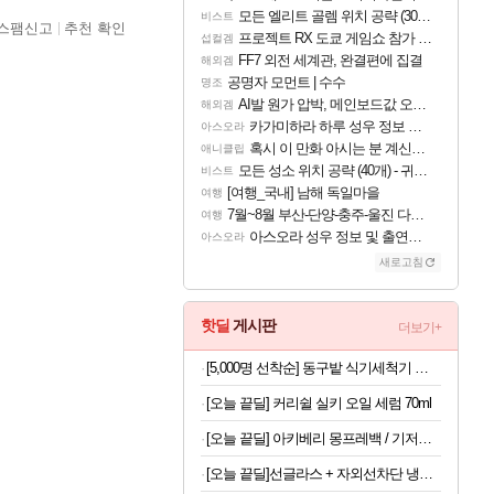
모든 엘리트 골렘 위치 공략 (30개) - 방랑 결투가
비스트
스팸신고
추천 확인
프로젝트 RX 도쿄 게임쇼 참가 결정
섭컬겜
FF7 외전 세계관, 완결편에 집결
해외겜
공명자 모먼트 | 수수
명조
AI발 원가 압박, 메인보드값 오르나
해외겜
카가미하라 하루 성우 정보 및 주요 필모
아스오라
혹시 이 만화 아시는 분 계신가요
애니클립
모든 성소 위치 공략 (40개) - 귀환한 영혼 도전과제
비스트
[여행_국내] 남해 독일마을
여행
7월~8월 부산-단양-충주-울진 다녀왔어요~
여행
아스오라 성우 정보 및 출연작 모음
아스오라
새로고침
핫딜
게시판
더보기+
[5,000명 선착순] 동구밭 식기세척기 세제 240g x 2개
[오늘 끝딜] 커리쉴 실키 오일 세럼 70ml
[오늘 끝딜] 아키베리 몽프레백 / 기저귀가방 백팩 보냉이너백 물티슈파우치 포함 시그니처
[오늘 끝딜]선글라스 + 자외선차단 냉감원단 스포츠 쿨 마스크 화이트 1매입