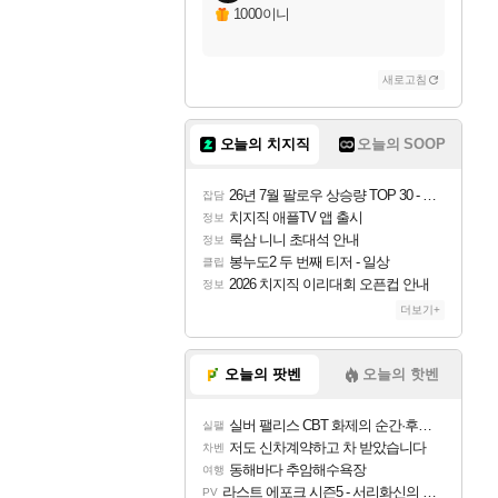
1000이니
새로고침
오늘의 치지직
오늘의 SOOP
26년 7월 팔로우 상승량 TOP 30 - 월간 치지직
잡담
치지직 애플TV 앱 출시
정보
룩삼 니니 초대석 안내
정보
봉누도2 두 번째 티저 - 일상
클립
2026 치지직 이리대회 오픈컵 안내
정보
더보기+
오늘의 팟벤
오늘의 핫벤
실버 팰리스 CBT 화제의 순간·후기 모음
실팰
저도 신차계약하고 차 받았습니다
차벤
동해바다 추암해수욕장
여행
라스트 에포크 시즌5 - 서리화신의 분노 티저
PV