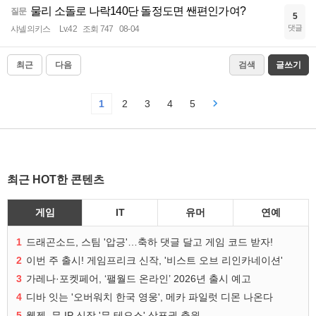
물리 소돌로 나락140단 돌정도면 쌘편인가여?
질문
5
댓글
샤넬의키스
Lv.42
조회 747
08-04
최근
다음
검색
글쓰기
1
2
3
4
5
최근 HOT한 콘텐츠
게임
IT
유머
연예
1
드래곤소드, 스팀 '압긍'…축하 댓글 달고 게임 코드 받자!
2
이번 주 출시! 게임프리크 신작, '비스트 오브 리인카네이션'
3
가레나·포켓페어, ‘팰월드 온라인’ 2026년 출시 예고
4
디바 잇는 '오버워치 한국 영웅', 메카 파일럿 디몬 나온다
5
웹젠, 뮤 IP 신작 '뮤 테오스' 상표권 출원