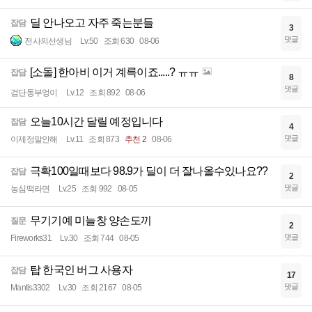
딜 안나오고 자주 죽는분들
잡담
3
댓글
전사의선생님
Lv.50
조회 630
08-06
[소돌] 한아비 이거 계륵이죠.....? ㅠㅠ
잡담
8
댓글
검단동부엉이
Lv.12
조회 892
08-06
오늘10시간 달릴 예정입니다
잡담
4
댓글
이제정말안해
Lv.11
조회 873
추천 2
08-06
극확100일때보다 98.9가 딜이 더 잘나올수있나요??
잡담
2
댓글
농심떡라면
Lv.25
조회 992
08-05
무기기예 미늘창 양손도끼
질문
2
댓글
Fireworks31
Lv.30
조회 744
08-05
탑 한국인 버그 사용자
잡담
17
댓글
Mantis3302
Lv.30
조회 2167
08-05