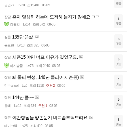
댓글
금연77
Lv.20
조회 481
08-05
혼자 열심히 하는데 도저히 늘지가 않네요 ㅋㅋ
잡담
1
댓글
김쬘깃
Lv.64
조회 572
08-05
135단 끔살
질문
8
댓글
윤보현
Lv.13
조회 825
08-05
시즌15 야만 너프 이유가 있었군요.
잡담
6
댓글
아시밤꿈
Lv.73
조회 2440
08-05
all 물피 변성 , 146단 클리어 시즌완)
잡담
4
댓글
민수angel
Lv.6
조회 1118
추천 2
08-05
144단 클~~
잡담
5
댓글
유매
Lv.12
조회 634
추천 1
08-05
야만형님들 양손둔기 비교좀부탁드려요
질문
3
댓글
데이크람
Lv.25
조회 419
08-05