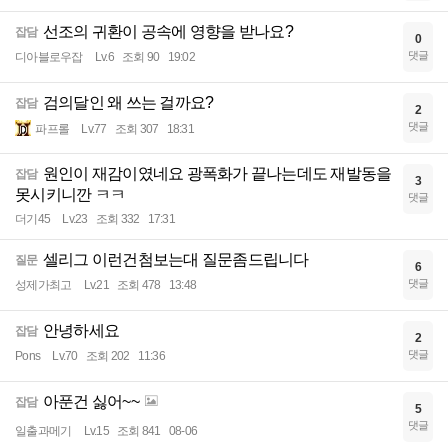
선조의 귀환이 공속에 영향을 받나요?
잡담
0
댓글
디아블로우잡
Lv.6
조회 90
19:02
검의달인 왜 쓰는 걸까요?
잡담
2
댓글
파프롤
Lv.77
조회 307
18:31
원인이 재감이였네요 광폭화가 끝나는데도 재발동을
잡담
3
못시키니깐 ㅋㅋ
댓글
더기45
Lv.23
조회 332
17:31
셀리그 이런건첨보는대 질문좀드립니다
질문
6
댓글
성제가최고
Lv.21
조회 478
13:48
안녕하세요
잡담
2
댓글
Pons
Lv.70
조회 202
11:36
아푼건 싫어~~
잡담
5
댓글
일출과메기
Lv.15
조회 841
08-06