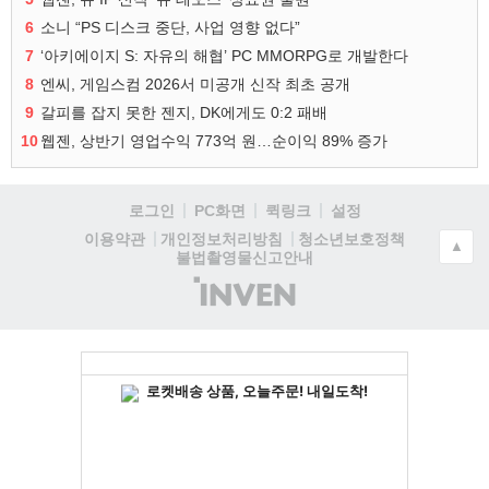
6
소니 “PS 디스크 중단, 사업 영향 없다”
7
‘아키에이지 S: 자유의 해협’ PC MMORPG로 개발한다
8
엔씨, 게임스컴 2026서 미공개 신작 최초 공개
9
갈피를 잡지 못한 젠지, DK에게도 0:2 패배
10
웹젠, 상반기 영업수익 773억 원…순이익 89% 증가
로그인
PC화면
퀵링크
설정
청소년보호정책
이용약관
개인정보처리방침
▲
불법촬영물신고안내
(주)
인
벤