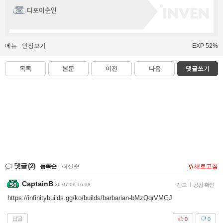
디포이순인
메뉴
인장보기
EXP 52%
목록
본문
이전
다음
댓글쓰기
댓글
(2)
등록순
|
최신순
새로고침
CaptainB
26-07-09 16:38
신고
|
공감 확인
https://infinitybuilds.gg/ko/builds/barbarian-bMzQqrVMGJ
답글
0
0