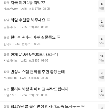
지금 야만 1등 뭐임??
잡담
9
댓글
HappyWow
Lv.46
조회 1730
08-05
라말 추천좀 해주세요
잡담
1
댓글
일출과메기
Lv.15
조회 466
08-05
한아비 4어픽 마부 질문좀요
질문
6
댓글
김낙s
Lv.44
조회 616
08-05
현재 140단 8분30초 나오는데
질문
14
댓글
샤넬의키스
Lv.42
조회 835
08-05
변성시스템 변화를 주면 좋겠는데
잡담
4
댓글
Mujogungo
Lv.21
조회 505
08-05
물리피해랑 취피 비교 부탁드립니다.
질문
3
댓글
리얼스토리
Lv.24
조회 598
08-05
탑139단 클 물리변성 한개라도 좀 뜨자ㅜㅜ
잡담
3