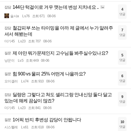
144단 턱걸이로 겨우 깻는데 변성 지치네요 ..
잡담
4
댓글
술사a
Lv.76
조회 671
08-06
철갑피부 쓰는 타이밍을 아까 제 글에서 누가 알려주
잡담
7
셔서 해봤는데
댓글
더기45
Lv.23
조회 707
08-06
제 야만 뭐가문제인지 고수님들 봐주실수있나요?
질문
5
댓글
낭꾼이
Lv.5
조회 449
08-06
힘 900 vs 물피 25% 어떤게 나을까요?
질문
6
댓글
오이갤러
Lv.74
조회 910
08-06
딜량은 그렇다고 쳐도 셀리그랑 인내신앙 둘다 달고
잡담
9
있는데 왜케 끔살이 많죠?
댓글
더기45
Lv.23
조회 841
08-06
1어픽 반지 후변성 감당이 안됩니다
질문
10
댓글
시스헬레
Lv.61
조회 618
08-06