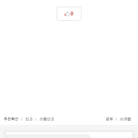
0
추천확인
신고
스팸신고
공유
스크랩