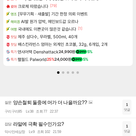
[79]
크로체 따왔습니다
로아
[무무기획 · 새출발] 기간 한정 의뢰 이벤트
명조
AI발 원가 압박, 메인보드값 오르나
해외겜
[1]
국내에도 이쁜곳이 많은것 같습니다
여행
제주 삼다수, 무라벨, 500ml, 40개
핫딜
배스킨라빈스 엄마는 외계인 초코볼, 32g, 6개입, 2개
핫딜
덴샤어택 Denshattack
24,990원
5%
특가
팰월드 Palworld
25%
24,000원
5%
특가
양손철퇴 둘중에 머가 더 나을까요??
질문
1
댓글
구리구리85
Lv.38
조회 77
22:37
라말에 극확 필수인가요?
잡담
1
댓글
악사만세삼창
Lv.9
조회 102
21:59