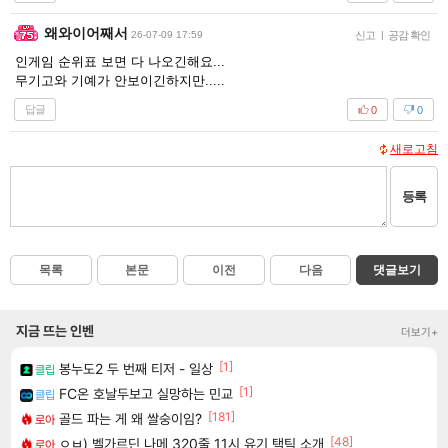
왜와이어째서
26-07-09 17:59
신고
|
공감 확인
인게임 순위표 보면 다 나오긴해요...
무기고와 기예가 안보이긴하지만.....
답글
0
0
새로고침
등록
목록
본문
이전
다음
댓글보기
지금 뜨는 인벤
더보기+
[1]
봉누도2 두 번째 티저 - 일상
클립
[1]
FC온 호날두보고 실망하는 민교
클립
[181]
골드 파는 게 왜 쌀숭이임?
로아
[48]
ㅇㅂ) 벨가르딘 나메 320줄 11시 유기 택틱 소개
로아