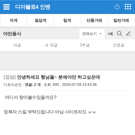
디아블로4
인벤
자게
질답게
팁게
단품거래
일반거래
야만용사
전체보기
공
검
글
지
색
내글
내 댓글
3추글
인증글
on/off
쓰
기
[잡담]
안녕하세요 형님들~ 분쇄야만 하고싶은데
디포이순인
댓글: 2 개
조회:
695
2026-07-09 15:43:38
어디서 찾아볼수있을까요?
정복자 스킬 부탁드립니다 아님 사이트라도 ㅠㅠ