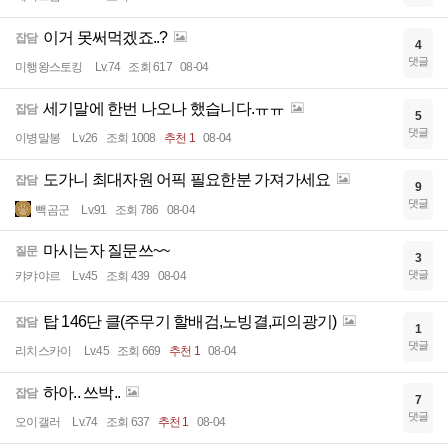
이거 못써먹겠죠..?
잡담
4
댓글
미행왕스토킹
Lv.74
조회 617
08-04
세기말에 한번 나오나 했습니다.ㅠㅠ
잡담
5
댓글
이병말봉
Lv.26
조회 1008
추천 1
08-04
도가니 최대자원 어픽 필요한분 가져가세요
잡담
9
댓글
빽곰군
Lv.91
조회 786
08-04
마시는자 질문쓰~~
질문
3
댓글
캬캬야르
Lv.45
조회 439
08-04
탑 146단 클(주무기 할배검,노빙결,피의광기)
잡담
1
댓글
리치스카이
Lv.45
조회 669
추천 1
08-04
하아.. 쓰박..
잡담
7
댓글
오이갤러
Lv.74
조회 637
추천 1
08-04