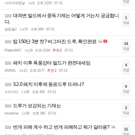
댓글
사막의푸른달
Lv.6
조회 1185
07-31
대격변 빌드에서 중독기제는 어떻게 거는지 궁금합니
잡담
1
다.
댓글
밤밤돌2
Lv.70
조회 569
07-31
탑 150단 3분 컷? 버그터진 드루, 확인완료
잡담
14
댓글
Platon8447
Lv.18
조회 3184
추천 2
07-31
패치 이후 폭풍강타 빌드가 완전대세임
잡담
4
댓글
458541
Lv.12
조회 2077
추천 2
07-31
3.2.0 패치 이후에 동료드루 뜨려나?
잡담
0
댓글
누리아리
Lv.38
조회 452
07-31
드루가 보강되는 기재는
잡담
2
댓글
navarone
Lv.35
조회 395
07-31
번개 피해 계수 하고 번개 피해하고 뭐가 달라용?
잡담
11
댓글