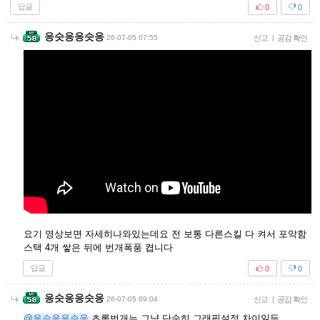
답글
0
0
응슷응응슷응
26-07-05 07:55
신고
|
공감 확인
요기 영상보면 자세히나와있는데요 전 보통 다른스킬 다 켜서 포악함
스택 4개 쌓은 뒤에 번개폭풍 켭니다
답글
0
0
응슷응응슷응
26-07-05 09:04
신고
|
공감 확인
@응슷응응슷응
초록번개는 그냥 단순히 그래픽설정 차이일듯