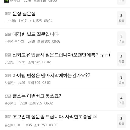
버무스
Lv.76
조회 319
08-05
문장 질문점
질문
2
댓글
으으읔k
Lv.17
조회 525
08-04
대격변 빌드 질문입니다
질문
3
댓글
바람이분다고
Lv.89
조회 900
08-03
신화고유 업글시 질문드립니다(오랜만에복귀ㅠㅠ)
잡담
3
댓글
갓겜만
Lv.56
조회 545
08-02
아이템 변성은 맨마지막에하는건가요??
잡담
3
댓글
갓겜만
Lv.56
조회 709
08-02
플스는 이번버그 못쓰죠?
잡담
4
댓글
준장이1
Lv.28
조회 955
08-02
초보인데 질문좀 드립니다. 사악한초승달
질문
3
댓글
유정이아빠
Lv.35
조회 750
08-02