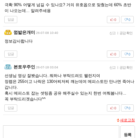
극확 90% 어떻게 넘길 수 있나요? 거의 유호옵으로 맞췄는데 60% 초반
이 나오는데... 알려주세용
답글
0
0
껌밟은개미
26-07-08 10:40
신고
|
공감 확인
정보감사합니다
답글
0
0
본토우주인
26-07-18 03:04
신고
|
공감 확인
선생님 영상 잘봣습니다..뭐하나 부탁드려도 됄런지여
정랩은 255이고 나락은 130어찌저찌 꺠는데여 메피스토만 만나면 죽어나
갑니다.
혹시 메피스토 잡는 셋팅좀 공유 해주실수 있는지 한번 여쭤봅니다...
꼭 부탁드리겟습니다^^
답글
0
0
새로고침
등록