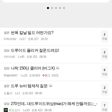
번폭 칼날 빌드 어떤가요?
질문
2
댓글
타락파워z
Lv.17
조회 227
16:20
드루이드 플리커 질문드려요!
잡담
2
댓글
캬캬야르
Lv.45
조회 251
08:36
나락 150단 클리어 (버그X)
잡담
6
댓글
Platon8447
Lv.19
조회 650
추천 1
00:01
드루 뉴비 템제작 질문
질문
2
댓글
도돌리
Lv.1
조회 192
08-06
270인데.. 대드루이드위상(max)가 왜케 안뜰까요;;-_-
잡담
7
댓글
위드신디
Lv.30
조회 423
08-06