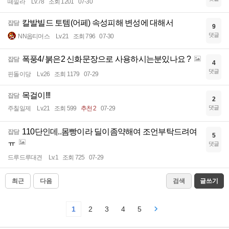
떼낄라
Lv.78
조회 1201
07-30
칼발빌드 토템(어페) 속성피해 변성에 대해서
잡담
9
댓글
NN옵티머스
Lv.21
조회 796
07-30
폭풍4/ 붉은2 신화문장으로 사용하시는분있나요 ?
잡담
4
댓글
핀돌이당
Lv.26
조회 1179
07-29
목걸이!!!
잡담
2
댓글
주칠일제
Lv.21
조회 599
추천 2
07-29
110단인데..몸빵이라 딜이좀약해여 조언부탁드려여
잡담
5
ㅠ
댓글
드루드루대견
Lv.1
조회 725
07-29
최근
다음
검색
글쓰기
1
2
3
4
5