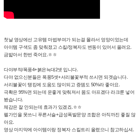
첫날 영상에선 고유템 마법부여가 되는걸 몰라서 엉망이었는데
아이템 구색도 좀 맞춰졌고 스킬/정복자도 변동이 있어서 올려요.
금밟아서 한번 죽어요.ㅎㅎ
다야부적/폭풍4+붉은늑대2셋 입니다.
다야 없으신분들은 폭풍5셋+서리불꽃부적 쓰시면 되겟습니다.
서리불꽃이 탱킹에 도움도 많이되고 증뎀도 50%라 좋아요.
극확은 95%면 되는데 운좋게 맞춰져서 몸도 아프겠다 라크룬 넣어
봤습니다.
체감은 잘 안되는데 효과가 있겠죠.ㅎㅎ
펠가인을 못쓰니 푸른서슬+급성폭발문양 조합은 아직까진 좋질 않
아요.
영상 마지막에 아이템이랑 정복자 스킬트리 올렸으니 참고하십셔.