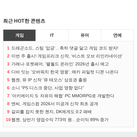
최근 HOT한 콘텐츠
게임
IT
유머
연예
1
드래곤소드, 스팀 '압긍'…축하 댓글 달고 게임 코드 받자!
2
이번 주 출시! 게임프리크 신작, '비스트 오브 리인카네이션'
3
가레나·포켓페어, ‘팰월드 온라인’ 2026년 출시 예고
4
디바 잇는 '오버워치 한국 영웅', 메카 파일럿 디몬 나온다
5
웹젠, 뮤 IP 신작 '뮤 테오스' 상표권 출원
6
소니 “PS 디스크 중단, 사업 영향 없다”
7
‘아키에이지 S: 자유의 해협’ PC MMORPG로 개발한다
8
엔씨, 게임스컴 2026서 미공개 신작 최초 공개
9
갈피를 잡지 못한 젠지, DK에게도 0:2 패배
10
웹젠, 상반기 영업수익 773억 원…순이익 89% 증가