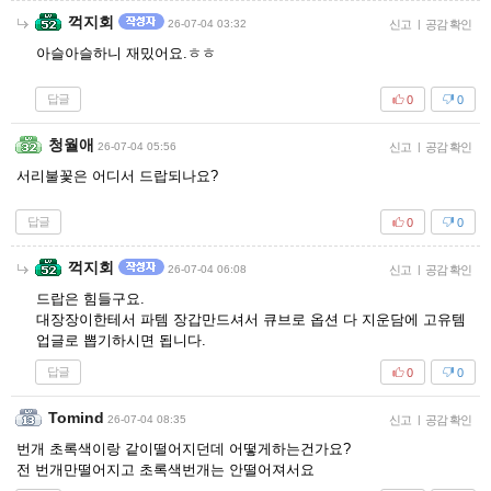
꺽지회
26-07-04 03:32
신고
|
공감 확인
아슬아슬하니 재밌어요.ㅎㅎ
답글
0
0
청월애
26-07-04 05:56
신고
|
공감 확인
서리불꽃은 어디서 드랍되나요?
답글
0
0
꺽지회
26-07-04 06:08
신고
|
공감 확인
드랍은 힘들구요.
대장장이한테서 파템 장갑만드셔서 큐브로 옵션 다 지운담에 고유템
업글로 뽑기하시면 됩니다.
답글
0
0
Tomind
26-07-04 08:35
신고
|
공감 확인
번개 초록색이랑 같이떨어지던데 어떻게하는건가요?
전 번개만떨어지고 초록색번개는 안떨어져서요