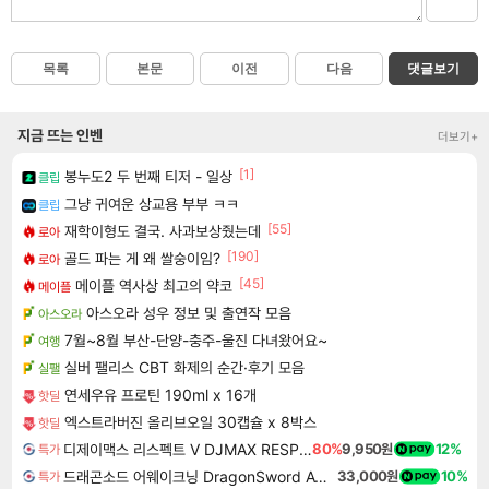
목록
본문
이전
다음
댓글보기
지금 뜨는 인벤
더보기+
[1]
봉누도2 두 번째 티저 - 일상
클립
그냥 귀여운 상교용 부부 ㅋㅋ
클립
[55]
재학이형도 결국. 사과보상줬는데
로아
[190]
골드 파는 게 왜 쌀숭이임?
로아
[45]
메이플 역사상 최고의 약코
메이플
아스오라 성우 정보 및 출연작 모음
아스오라
7월~8월 부산-단양-충주-울진 다녀왔어요~
여행
실버 팰리스 CBT 화제의 순간·후기 모음
실팰
연세우유 프로틴 190ml x 16개
핫딜
엑스트라버진 올리브오일 30캡슐 x 8박스
핫딜
디제이맥스 리스펙트 V DJMAX RESPECT V
80%
9,950원
12%
특가
드래곤소드 어웨이크닝 DragonSword Awakening
33,000원
10%
특가