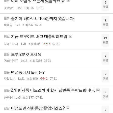
이페 토템 뭐 쓰는게 맞을까요 ㅠ
질문
6
댓글
DiMoon
Lv.7
조회 837
07-31
즐기며 하다보니 105단까지 왔습니다.
질문
2
댓글
뚝배깅
Lv.4
조회 637
07-31
지금 드루이드 버그 대충알려드림
정보
22
댓글
저애드내꺼
Lv.8
조회 5254
추천 4
07-31
드루 2분컷 보세요
잡담
7
댓글
Platon8447
Lv.18
조회 2366
07-31
변성중에서 물피는?
질문
2
댓글
주칠일제
Lv.21
조회 640
추천 1
07-31
2개 반지중 어느걸껴야 할지 답변좀 부탁드립니다.
질문
0
댓글
뺨뺨84
Lv.5
조회 377
07-31
이정도면 신화문장 졸업되겠죠?
잡담
2