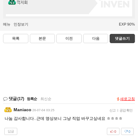
꺽지회
메뉴
인장보기
EXP 90%
목록
본문
이전
다음
댓글쓰기
댓글
(17)
등록순
|
최신순
새로고침
Maniaco
26-07-04 03:25
신고
|
공감 확인
나눔 감사합니다..근데 영상보니 그냥 직업 바꾸고싶네요 ㅎㅎㅎㅎ
답글
0
0