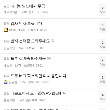
대격변빌드에서 무공
질문
0
댓글
애무부차관
Lv.40
조회 517
08-02
감사 인사 드립니다
잡담
3
댓글
Yonex
Lv.61
조회 721
08-01
반지 선택좀 도와주세요
잡담
2
댓글
핀돌이당
Lv.26
조회 491
08-01
드루 갑바좀 봐주세용
잡담
2
댓글
떼낄라
Lv.78
조회 569
08-01
드루 버그 픽스되면 다시 올랍니다
잡담
2
댓글
곰돌임
Lv.53
조회 1466
08-01
티볼트바지 모피26% VS 칼날4
잡담
4
댓글
핀돌이당
Lv.26
조회 969
08-01