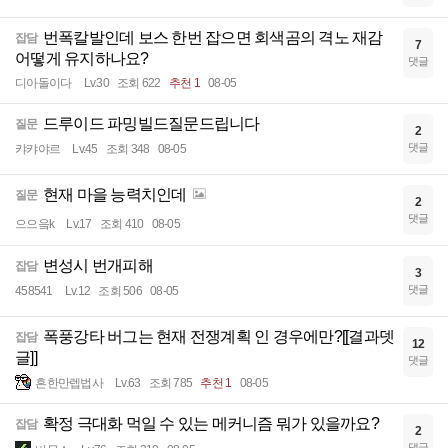
번폭칼발인데 보스 한번 잡으면 회색곰의 격노 재감
잡담
7
어떻게 유지하나요?
댓글
디아돌이다
Lv.30
조회 622
추천 1
08-05
드루이드 파밍빌드질문드립니다
질문
2
댓글
캬캬야르
Lv.45
조회 348
08-05
현재 마을 능력치인데
질문
2
댓글
으으읔k
Lv.17
조회 410
08-05
변성시 번개피해
잡담
3
댓글
458541
Lv.12
조회 506
08-05
폭풍강타 버그는 현재 전쟁계획 인 경우에만?[[결과뎃
잡담
12
글]]
댓글
흔한만렙법사
Lv.63
조회 785
추천 1
08-05
확정 극대화 먹일 수 있는 메커니즘 뭐가 있을까요?
잡담
2
댓글