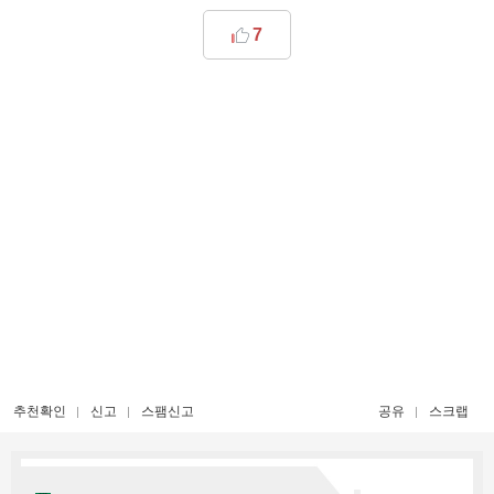
7
추천확인
신고
스팸신고
공유
스크랩