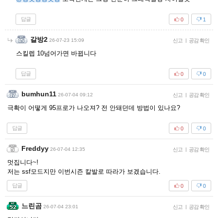
답글
0
1
갈방2
26-07-23 15:09
신고
|
공감 확인
스킬렙 10넘어가면 바뀝니다
답글
0
0
bumhun11
26-07-04 09:12
신고
|
공감 확인
극확이 어떻게 95프로가 나오져? 전 안돼던데 방법이 있나요?
답글
0
0
Freddyy
26-07-04 12:35
신고
|
공감 확인
멋집니다~!
저는 ssf모드지만 이번시즌 칼발로 따라가 보겠습니다.
답글
0
0
느린곰
26-07-04 23:01
신고
|
공감 확인