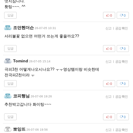
멋지심니다.
홧팅~~~. ^^
답글
0
0
조던헨더슨
26-07-05 10:31
신고
|
공감 확인
서리불꽃 없으면 어떤거 쓰는게 좋을까요??
답글
0
0
Tomind
26-07-05 15:14
신고
|
공감 확인
극피3천 어떻게나오시나요?? ㅜㅜ영상템이랑 비슷한데
전극피2천이라 ㅜ
답글
0
0
코피행님
26-07-06 19:26
신고
|
공감 확인
추천박고갑니다 화이팅~~~
답글
0
0
뽀잉뜨
26-07-06 19:56
신고
|
공감 확인