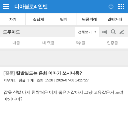
디아블로4
인벤
자게
질답게
팁게
단품거래
일반거래
드루이드
전체보기
공
검
글
지
색
내글
내 댓글
3추글
인증글
on/off
쓰
기
[질문]
칼발빌드는 은화 어따가 쓰시나용?
지우개1
댓글: 3 개
조회:
1528
2026-07-08 14:27:27
갑옷 신발 바지 한짝씩은 이제 뽑은거같아서 그냥 고유같은거 노려
야되나여?