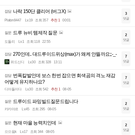
나락 150단 클리어 (버그X)
잡담
3
댓글
Platon8447
Lv.19
조회 357
추천 1
00:01
드루 뉴비 템제작 질문
질문
2
댓글
도돌리
Lv.1
조회 118
22:55
270인데.. 대드루이드위상(max)가 왜케 안뜰까요;;-_-
잡담
7
댓글
위드신디
Lv.30
조회 328
13:11
번폭칼발인데 보스 한번 잡으면 회색곰의 격노 재감
잡담
7
어떻게 유지하나요?
댓글
디아돌이다
Lv.30
조회 542
추천 1
08-05
드루이드 파밍빌드질문드립니다
질문
2
댓글
캬캬야르
Lv.45
조회 295
08-05
현재 마을 능력치인데
질문
2
댓글
으으읔k
Lv.17
조회 344
08-05