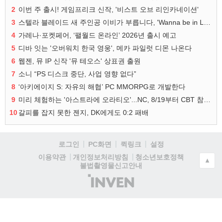
2
이번 주 출시! 게임프리크 신작, '비스트 오브 리인카네이션'
3
스텔라 블레이드 새 주인공 이비가 부릅니다, 'Wanna be in LOVE' 뮤비 공개
4
가레나·포켓페어, ‘팰월드 온라인’ 2026년 출시 예고
5
디바 잇는 '오버워치 한국 영웅', 메카 파일럿 디몬 나온다
6
웹젠, 뮤 IP 신작 '뮤 테오스' 상표권 출원
7
소니 “PS 디스크 중단, 사업 영향 없다”
8
‘아키에이지 S: 자유의 해협’ PC MMORPG로 개발한다
9
미리 체험하는 '아스트라에 오라티오'...NC, 8/19부터 CBT 참가자 모집
10
갈피를 잡지 못한 젠지, DK에게도 0:2 패배
로그인
PC화면
퀵링크
설정
청소년보호정책
이용약관
개인정보처리방침
▲
불법촬영물신고안내
(주)
인
벤