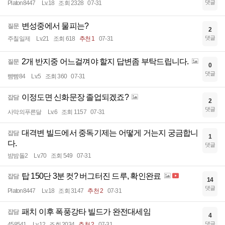
댓글
Platon8447
Lv.18
조회 2328
07-31
변성중에서 물피는?
질문
2
댓글
주칠일제
Lv.21
조회 618
추천 1
07-31
2개 반지중 어느걸껴야 할지 답변좀 부탁드립니다.
질문
0
댓글
뺨뺨84
Lv.5
조회 360
07-31
이정도면 신화문장 졸업되겠죠?
잡담
2
댓글
사막의푸른달
Lv.6
조회 1157
07-31
대격변 빌드에서 중독기제는 어떻게 거는지 궁금합니
잡담
1
다.
댓글
밤밤돌2
Lv.70
조회 549
07-31
탑 150단 3분 컷? 버그터진 드루, 확인완료
잡담
14
댓글
Platon8447
Lv.18
조회 3147
추천 2
07-31
패치 이후 폭풍강타 빌드가 완전대세임
잡담
4
댓글
458541
Lv.12
조회 2034
추천 2
07-31