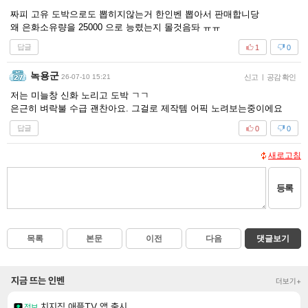
짜피 고유 도박으로도 뽑히지않는거 한인벤 뽑아서 판매합니당
왜 은화소유량을 25000 으로 능렸는지 몰것음돠 ㅠㅠ
답글
1
0
녹용군
26-07-10 15:21
신고
|
공감 확인
저는 미늘창 신화 노리고 도박 ㄱㄱ
은근히 벼락불 수급 괜찬아요. 그걸로 제작템 어픽 노려보는중이에요
답글
0
0
새로고침
등록
목록
본문
이전
다음
댓글보기
지금 뜨는 인벤
더보기+
치지직 애플TV 앱 출시
정보