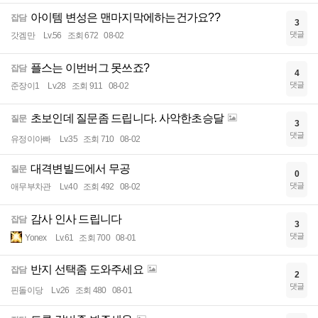
아이템 변성은 맨마지막에하는건가요??
잡담
3
댓글
갓겜만
Lv.56
조회 672
08-02
플스는 이번버그 못쓰죠?
잡담
4
댓글
준장이1
Lv.28
조회 911
08-02
초보인데 질문좀 드립니다. 사악한초승달
질문
3
댓글
유정이아빠
Lv.35
조회 710
08-02
대격변빌드에서 무공
질문
0
댓글
애무부차관
Lv.40
조회 492
08-02
감사 인사 드립니다
잡담
3
댓글
Yonex
Lv.61
조회 700
08-01
반지 선택좀 도와주세요
잡담
2
댓글
핀돌이당
Lv.26
조회 480
08-01