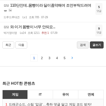
110단인데..몸빵이라 딜이좀약해여 조언부탁드려여
잡담
5
ㅠ
댓글
드루드루대견
Lv.1
조회 705
07-29
와 이거 몸빵이 너무 안되요...
잡담
9
댓글
박거영이영
Lv.24
조회 1211
추천 1
07-29
최근
다음
검색
글쓰기
1
2
3
4
5
최근 HOT한 콘텐츠
게임
IT
유머
연예
1
드래곤소드, 스팀 '압긍'…축하 댓글 달고 게임 코드 받자!