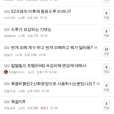
3.2.0 패치 이후에 동료드루 뜨려나?
잡담
0
댓글
누리아리
Lv.38
조회 434
07-31
드루가 보강되는 기재는
잡담
2
댓글
navarone
Lv.35
조회 379
07-31
번개 피해 계수 하고 번개 피해하고 뭐가 달라용?
잡담
11
댓글
떼낄라
Lv.78
조회 1186
07-30
칼발빌드 토템(어페) 속성피해 변성에 대해서
잡담
9
댓글
NN옵티머스
Lv.21
조회 775
07-30
폭풍4/ 붉은2 신화문장으로 사용하시는분있나요 ?
잡담
4
댓글
핀돌이당
Lv.26
조회 1154
07-29
목걸이!!!
잡담
2
댓글
주칠일제
Lv.21
조회 588
추천 2
07-29