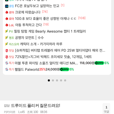
[1]
FC온 호날두보고 실망하는 민교
클립
[74]
크로체 따왔습니다
로아
[108]
100:8 보다 효율이 좋은 상향된 아제나 ㄷㄷ
로아
[19]
야동 투척하고 간다
LoL
힐링 탐험 게임 Bearly Awesome 챕터 1 트레일러
PV
공명자 모먼트 | 수수
명조
캐릭터 소개 - 카가미하라 하루
아스오라
[슈퍼적립] 버티탭 트레블러 에어 PD 25W 멀티어댑터 해외 전세계 여행용 어댑터 멀티탭 usb 콘센트 플러그 돼지코
핫딜
72%할인>지그비 빅헤드 초미세모 칫솔, 12개입, 1세트
핫딜
마블 투혼 파이팅 소울즈 얼티밋 에디션 MARVEL Tokon Fighting Souls Ultimate Edition
118,000원
5%
특가
팰월드 Palworld
25%
24,000원
5%
특가
드루이드 플리커 질문드려요!
잡담
1
댓글
캬캬야르
Lv.45
조회 100
08:36