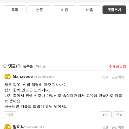
목록
본문
이전
다음
댓글쓰기
댓글
(3)
등록순
|
최신순
새로고침
Manascue
26-07-08 14:47
신고
|
공감 확인
저도 갑옷, 신발 적당히 마추고 나서는,
반지 한짝 엔드급 노리거나,
바지 뽑아서 흰색 선조나 마법선조 속성제거해서 고유템 만들기로 티볼
트 뽑아요.
공용템인 티볼트 드랍이 워낙 낮아서...
답글
1
0
껌이나
26-07-09 09:25
신고
|
공감 확인