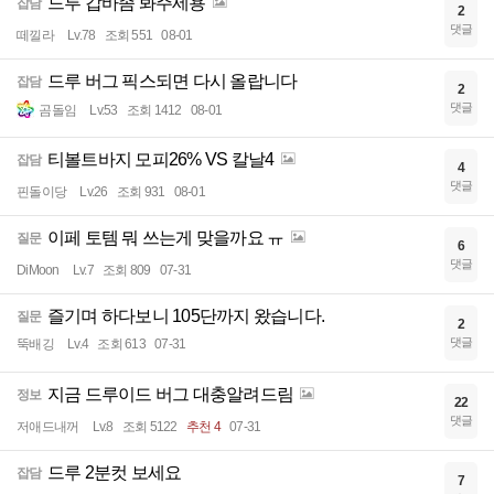
드루 갑바좀 봐주세용
잡담
2
댓글
떼낄라
Lv.78
조회 551
08-01
드루 버그 픽스되면 다시 올랍니다
잡담
2
댓글
곰돌임
Lv.53
조회 1412
08-01
티볼트바지 모피26% VS 칼날4
잡담
4
댓글
핀돌이당
Lv.26
조회 931
08-01
이페 토템 뭐 쓰는게 맞을까요 ㅠ
질문
6
댓글
DiMoon
Lv.7
조회 809
07-31
즐기며 하다보니 105단까지 왔습니다.
질문
2
댓글
뚝배깅
Lv.4
조회 613
07-31
지금 드루이드 버그 대충알려드림
정보
22
댓글
저애드내꺼
Lv.8
조회 5122
추천 4
07-31
드루 2분컷 보세요
잡담
7