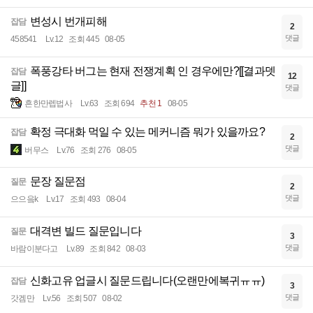
변성시 번개피해
잡담
2
댓글
458541
Lv.12
조회 445
08-05
폭풍강타 버그는 현재 전쟁계획 인 경우에만?[[결과뎃
잡담
12
글]]
댓글
흔한만렙법사
Lv.63
조회 694
추천 1
08-05
확정 극대화 먹일 수 있는 메커니즘 뭐가 있을까요?
잡담
2
댓글
버무스
Lv.76
조회 276
08-05
문장 질문점
질문
2
댓글
으으읔k
Lv.17
조회 493
08-04
대격변 빌드 질문입니다
질문
3
댓글
바람이분다고
Lv.89
조회 842
08-03
신화고유 업글시 질문드립니다(오랜만에복귀ㅠㅠ)
잡담
3
댓글
갓겜만
Lv.56
조회 507
08-02