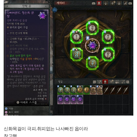
신화목걸이 극피.취피없는 나사빠진 옵이라
창고행..