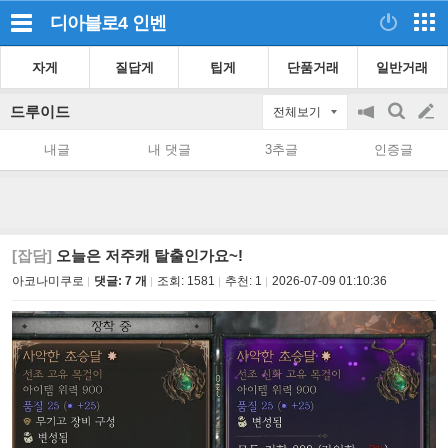
디아블로4
인벤
자게
질답게
팁게
단품거래
일반거래
드루이드
전체보기
공
검
글
지
색
내글
내 댓글
3추글
인증글
on/off
쓰
기
[잡담]
오늘은 저주캐 탈출인가요~!
아코나미쿠로
댓글: 7 개
조회:
1581
추천:
1
2026-07-09 01:10:36