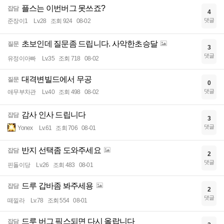
플스는 이번버그 못쓰죠?
잡담
4
댓글
준장이1
Lv.28
조회 924
08-02
초보인데 질문좀 드립니다. 사악한초승달
질문
3
댓글
유정이아빠
Lv.35
조회 718
08-02
대격변빌드에서 무공
질문
0
댓글
애무부차관
Lv.40
조회 498
08-02
감사 인사 드립니다
잡담
3
댓글
Yonex
Lv.61
조회 706
08-01
반지 선택좀 도와주세요
잡담
2
댓글
핀돌이당
Lv.26
조회 483
08-01
드루 갑바좀 봐주세용
잡담
2
댓글
떼낄라
Lv.78
조회 554
08-01
드루 버그 픽스되면 다시 올랍니다
잡담