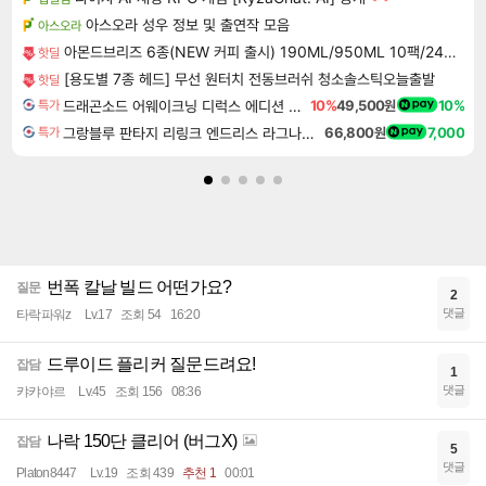
아스오라 성우 정보 및 출연작 모음
아스오라
아몬드브리즈 6종(NEW 커피 출시) 190ML/950ML 10팩/24팩/48팩 중 택 1
핫딜
[용도별 7종 헤드] 무선 원터치 전동브러쉬 청소솔스틱오늘출발
핫딜
드래곤소드 어웨이크닝 디럭스 에디션 DragonSword Awakening Deluxe Edition
10%
49,500원
10%
특가
그랑블루 판타지 리링크 엔드리스 라그나로크 Granblue Fantasy Relink Endless Ragnarok
66,800원
7,000
특가
번폭 칼날 빌드 어떤가요?
질문
2
댓글
타락파워z
Lv.17
조회 54
16:20
드루이드 플리커 질문드려요!
잡담
1
댓글
캬캬야르
Lv.45
조회 156
08:36
나락 150단 클리어 (버그X)
잡담
5
댓글
Platon8447
Lv.19
조회 439
추천 1
00:01