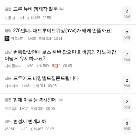
드루 뉴비 템제작 질문
질문
2
댓글
도돌리
Lv.1
조회 135
22:55
270인데.. 대드루이드위상(max)가 왜케 안뜰까요;;-_-
잡담
7
댓글
위드신디
Lv.30
조회 361
13:11
번폭칼발인데 보스 한번 잡으면 회색곰의 격노 재감
잡담
7
어떻게 유지하나요?
댓글
디아돌이다
Lv.30
조회 569
추천 1
08-05
드루이드 파밍빌드질문드립니다
질문
2
댓글
캬캬야르
Lv.45
조회 311
08-05
현재 마을 능력치인데
질문
2
댓글
으으읔k
Lv.17
조회 360
08-05
변성시 번개피해
잡담
3
댓글
458541
Lv.12
조회 467
08-05