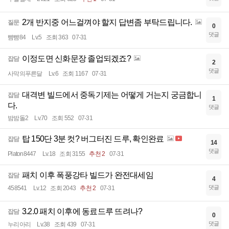
2개 반지중 어느걸껴야 할지 답변좀 부탁드립니다.
질문
0
댓글
뺨뺨84
Lv.5
조회 363
07-31
이정도면 신화문장 졸업되겠죠?
잡담
2
댓글
사막의푸른달
Lv.6
조회 1167
07-31
대격변 빌드에서 중독기제는 어떻게 거는지 궁금합니
잡담
1
다.
댓글
밤밤돌2
Lv.70
조회 552
07-31
탑 150단 3분 컷? 버그터진 드루, 확인완료
잡담
14
댓글
Platon8447
Lv.18
조회 3155
추천 2
07-31
패치 이후 폭풍강타 빌드가 완전대세임
잡담
4
댓글
458541
Lv.12
조회 2043
추천 2
07-31
3.2.0 패치 이후에 동료드루 뜨려나?
잡담
0
댓글
누리아리
Lv.38
조회 439
07-31