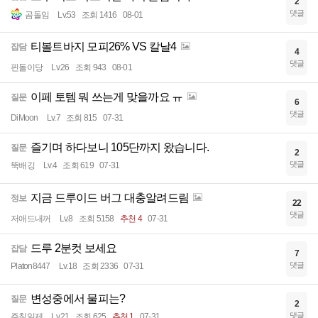
2
댓글
곰돌임
Lv.53
조회 1416
08-01
티볼트바지 모피26% VS 칼날4
잡담
4
댓글
핀돌이당
Lv.26
조회 943
08-01
이페 토템 뭐 쓰는게 맞을까요 ㅠ
질문
6
댓글
DiMoon
Lv.7
조회 815
07-31
즐기며 하다보니 105단까지 왔습니다.
질문
2
댓글
뚝배깅
Lv.4
조회 619
07-31
지금 드루이드 버그 대충알려드림
정보
22
댓글
저애드내꺼
Lv.8
조회 5158
추천 4
07-31
드루 2분컷 보세요
잡담
7
댓글
Platon8447
Lv.18
조회 2336
07-31
변성중에서 물피는?
질문
2
댓글
주칠일제
Lv.21
조회 625
추천 1
07-31