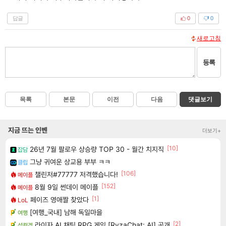
답글
0
0
새로고침
등록
목록
본문
이전
다음
댓글보기
지금 뜨는 인벤
더보기+
[10]
26년 7월 팔로우 상승량 TOP 30 - 월간 치지직
잡담
그냥 귀여운 상교용 부부 ㅋㅋ
클립
[106]
챌린저#77777 저격했습니다!
메이플
[152]
8월 9일 썬데이 메이플
메이플
[1]
페이즈 영애짤 찾았다
LoL
[여행_국내] 남해 독일마을
여행
[2]
라이자 AI 채팅 RPG 게임 [RyzaChat: AI] 공개
섭컬겜