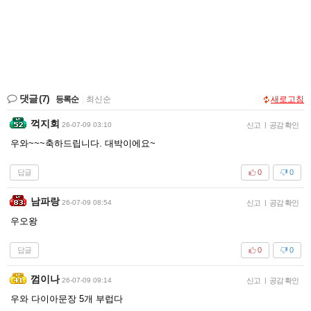
댓글
(7)
등록순
|
최신순
새로고침
꺽지회
26-07-09 03:10
신고
|
공감 확인
우와~~~축하드립니다. 대박이에요~
답글
0
0
남파랑
26-07-09 08:54
신고
|
공감 확인
우오왕
답글
0
0
껌이나
26-07-09 09:14
신고
|
공감 확인
우와 다이아문장 5개 부럽다