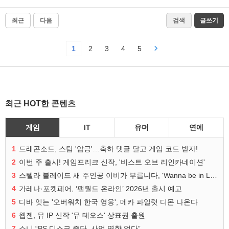
최근
다음
검색
글쓰기
1
2
3
4
5
최근 HOT한 콘텐츠
게임
IT
유머
연예
1
드래곤소드, 스팀 '압긍'…축하 댓글 달고 게임 코드 받자!
2
이번 주 출시! 게임프리크 신작, '비스트 오브 리인카네이션'
3
스텔라 블레이드 새 주인공 이비가 부릅니다, 'Wanna be in LOVE' 뮤비 공개
4
가레나·포켓페어, ‘팰월드 온라인’ 2026년 출시 예고
5
디바 잇는 '오버워치 한국 영웅', 메카 파일럿 디몬 나온다
6
웹젠, 뮤 IP 신작 '뮤 테오스' 상표권 출원
7
소니 “PS 디스크 중단, 사업 영향 없다”