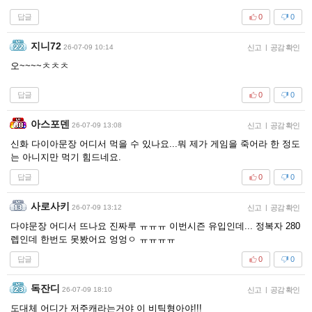
답글
0
0
지니72
26-07-09 10:14
신고
|
공감 확인
오~~~~ㅊㅊㅊ
답글
0
0
아스포덴
26-07-09 13:08
신고
|
공감 확인
신화 다이아문장 어디서 먹을 수 있나요...뭐 제가 게임을 죽어라 한 정도
는 아니지만 먹기 힘드네요.
답글
0
0
사로사키
26-07-09 13:12
신고
|
공감 확인
다야문장 어디서 뜨나요 진짜루 ㅠㅠㅠ 이번시즌 유입인데... 정복자 280
렙인데 한번도 못봤어요 엉엉ㅇ ㅠㅠㅠㅠ
답글
0
0
독잔디
26-07-09 18:10
신고
|
공감 확인
도대체 어디가 저주캐라는거야 이 비틱형아야!!!