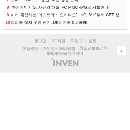
8
‘아키에이지 S: 자유의 해협’ PC MMORPG로 개발한다
9
미리 체험하는 '아스트라에 오라티오'...NC, 8/19부터 CBT 참가자 모집
10
갈피를 잡지 못한 젠지, DK에게도 0:2 패배
로그인
PC화면
퀵링크
설정
청소년보호정책
이용약관
개인정보처리방침
▲
불법촬영물신고안내
(주)
인
벤