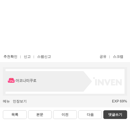
추천확인
신고
스팸신고
공유
스크랩
아코나미쿠로
메뉴
인장보기
EXP 69%
목록
본문
이전
다음
댓글쓰기