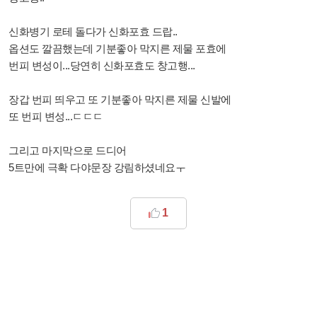
신화병기 로테 돌다가 신화포효 드랍..
옵션도 깔끔했는데 기분좋아 막지른 제물 포효에
번피 변성이...당연히 신화포효도 창고행...
장갑 번피 띄우고 또 기분좋아 막지른 제물 신발에
또 번피 변성...ㄷㄷㄷ
그리고 마지막으로 드디어
5트만에 극확 다야문장 강림하셨네요ㅜ
1