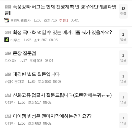
폭풍강타 버그는 현재 전쟁계획 인 경우에만?[[결과뎃
잡담
12
글]]
댓글
흔한만렙법사
Lv.63
조회 716
추천 1
08-05
확정 극대화 먹일 수 있는 메커니즘 뭐가 있을까요?
잡담
2
댓글
버무스
Lv.76
조회 287
08-05
문장 질문점
질문
2
댓글
으으읔k
Lv.17
조회 503
08-04
대격변 빌드 질문입니다
질문
3
댓글
바람이분다고
Lv.89
조회 853
08-03
신화고유 업글시 질문드립니다(오랜만에복귀ㅠㅠ)
잡담
3
댓글
갓겜만
Lv.56
조회 517
08-02
아이템 변성은 맨마지막에하는건가요??
잡담
3
댓글
갓겜만
Lv.56
조회 683
08-02