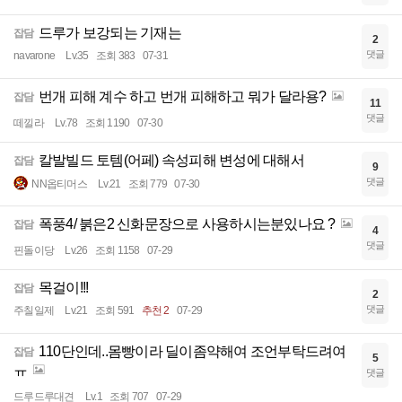
드루가 보강되는 기재는
잡담
2
댓글
navarone
Lv.35
조회 383
07-31
번개 피해 계수 하고 번개 피해하고 뭐가 달라용?
잡담
11
댓글
떼낄라
Lv.78
조회 1190
07-30
칼발빌드 토템(어페) 속성피해 변성에 대해서
잡담
9
댓글
NN옵티머스
Lv.21
조회 779
07-30
폭풍4/ 붉은2 신화문장으로 사용하시는분있나요 ?
잡담
4
댓글
핀돌이당
Lv.26
조회 1158
07-29
목걸이!!!
잡담
2
댓글
주칠일제
Lv.21
조회 591
추천 2
07-29
110단인데..몸빵이라 딜이좀약해여 조언부탁드려여
잡담
5
ㅠ
댓글
드루드루대견
Lv.1
조회 707
07-29