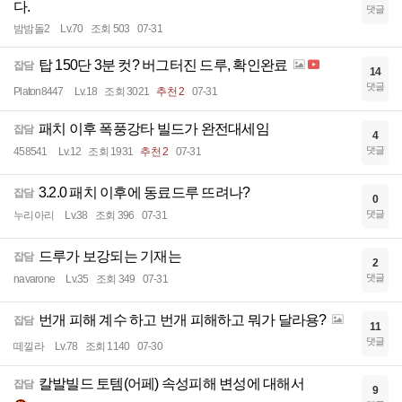
다.
댓글
밤밤돌2
Lv.70
조회 503
07-31
탑 150단 3분 컷? 버그터진 드루, 확인완료
잡담
14
댓글
Platon8447
Lv.18
조회 3021
추천 2
07-31
패치 이후 폭풍강타 빌드가 완전대세임
잡담
4
댓글
458541
Lv.12
조회 1931
추천 2
07-31
3.2.0 패치 이후에 동료드루 뜨려나?
잡담
0
댓글
누리아리
Lv.38
조회 396
07-31
드루가 보강되는 기재는
잡담
2
댓글
navarone
Lv.35
조회 349
07-31
번개 피해 계수 하고 번개 피해하고 뭐가 달라용?
잡담
11
댓글
떼낄라
Lv.78
조회 1140
07-30
칼발빌드 토템(어페) 속성피해 변성에 대해서
잡담
9