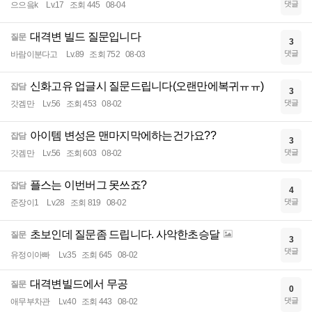
댓글
으으읔k
Lv.17
조회 445
08-04
대격변 빌드 질문입니다
질문
3
댓글
바람이분다고
Lv.89
조회 752
08-03
신화고유 업글시 질문드립니다(오랜만에복귀ㅠㅠ)
잡담
3
댓글
갓겜만
Lv.56
조회 453
08-02
아이템 변성은 맨마지막에하는건가요??
잡담
3
댓글
갓겜만
Lv.56
조회 603
08-02
플스는 이번버그 못쓰죠?
잡담
4
댓글
준장이1
Lv.28
조회 819
08-02
초보인데 질문좀 드립니다. 사악한초승달
질문
3
댓글
유정이아빠
Lv.35
조회 645
08-02
대격변빌드에서 무공
질문
0
댓글
애무부차관
Lv.40
조회 443
08-02