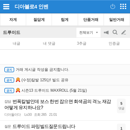
디아블로4
인벤
자게
질답게
팁게
단품거래
일반거래
드루이드
전체보기
공
검
글
지
색
내글
내 댓글
3추글
인증글
on/off
쓰
기
거래 게시글 작성을 금지합니다.
(수정)칼발 125단! 빌드 공유
시즌13 드루이드 MAXROLL (5월 21일)
번폭칼발인데 보스 한번 잡으면 회색곰의 격노 재감
잡담
5
어떻게 유지하나요?
댓글
디아돌이다
Lv.30
조회 265
21:01
드루이드 파밍빌드질문드립니다
질문
1