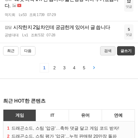
12
다.
댓글
꺽지회
Lv.53
조회 1739
07-29
시작한지 2일차인데 궁금한게 있어서 글 씁니다
잡담
5
댓글
공병대대
Lv.1
조회 532
07-28
최근
다음
검색
글쓰기
1
2
3
4
5
최근 HOT한 콘텐츠
게임
IT
유머
연예
1
드래곤소드, 스팀 '압긍'…축하 댓글 달고 게임 코드 받자!
2
드래곤소드, 스팀 평가 '압긍'...누적 판매량 20만장 돌파