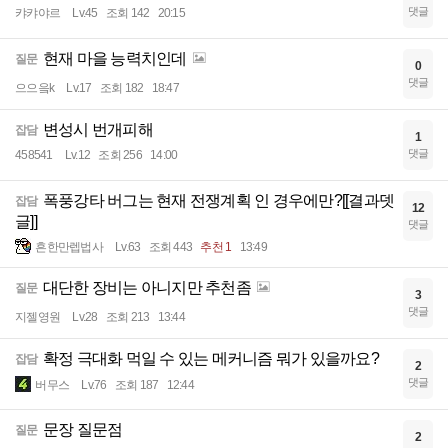
댓글
캬캬야르
Lv.45
조회 142
20:15
현재 마을 능력치인데
질문
0
댓글
으으읔k
Lv.17
조회 182
18:47
변성시 번개피해
잡담
1
댓글
458541
Lv.12
조회 256
14:00
폭풍강타 버그는 현재 전쟁계획 인 경우에만?[[결과뎃
잡담
12
글]]
댓글
흔한만렙법사
Lv.63
조회 443
추천 1
13:49
대단한 장비는 아니지만 추천좀
질문
3
댓글
지젤영원
Lv.28
조회 213
13:44
확정 극대화 먹일 수 있는 메커니즘 뭐가 있을까요?
잡담
2
댓글
버무스
Lv.76
조회 187
12:44
문장 질문점
질문
2