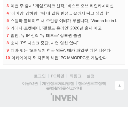
3
이번 주 출시! 게임프리크 신작, '비스트 오브 리인카네이션'
4
'에이밍' 김하람, "팀 내 갈등 반성... 끝까지 뛰고 싶었다"
5
스텔라 블레이드 새 주인공 이비가 부릅니다, 'Wanna be in LOVE' 뮤비 공개
6
가레나·포켓페어, ‘팰월드 온라인’ 2026년 출시 예고
7
웹젠, 뮤 IP 신작 '뮤 테오스' 상표권 출원
8
소니 “PS 디스크 중단, 사업 영향 없다”
9
디바 잇는 '오버워치 한국 영웅', 메카 파일럿 디몬 나온다
10
‘아키에이지 S: 자유의 해협’ PC MMORPG로 개발한다
로그인
PC화면
퀵링크
설정
청소년보호정책
이용약관
개인정보처리방침
▲
불법촬영물신고안내
(주)
인
벤