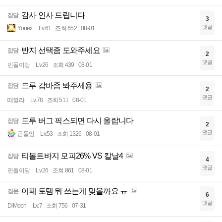
감사 인사 드립니다
잡담
3
댓글
Yonex
Lv.61
조회 652
08-01
반지 선택좀 도와주세요
잡담
2
댓글
핀돌이당
Lv.26
조회 439
08-01
드루 갑바좀 봐주세용
잡담
2
댓글
떼낄라
Lv.78
조회 511
08-01
드루 버그 픽스되면 다시 올랍니다
잡담
2
댓글
곰돌임
Lv.53
조회 1326
08-01
티볼트바지 모피26% VS 칼날4
잡담
4
댓글
핀돌이당
Lv.26
조회 861
08-01
이페 토템 뭐 쓰는게 맞을까요 ㅠ
질문
6
댓글
DiMoon
Lv.7
조회 756
07-31