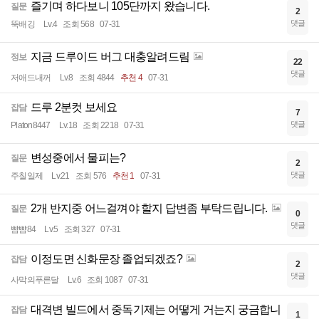
즐기며 하다보니 105단까지 왔습니다.
질문
2
댓글
뚝배깅
Lv.4
조회 568
07-31
지금 드루이드 버그 대충알려드림
정보
22
댓글
저애드내꺼
Lv.8
조회 4844
추천 4
07-31
드루 2분컷 보세요
잡담
7
댓글
Platon8447
Lv.18
조회 2218
07-31
변성중에서 물피는?
질문
2
댓글
주칠일제
Lv.21
조회 576
추천 1
07-31
2개 반지중 어느걸껴야 할지 답변좀 부탁드립니다.
질문
0
댓글
뺨뺨84
Lv.5
조회 327
07-31
이정도면 신화문장 졸업되겠죠?
잡담
2
댓글
사막의푸른달
Lv.6
조회 1087
07-31
대격변 빌드에서 중독기제는 어떻게 거는지 궁금합니
잡담
1