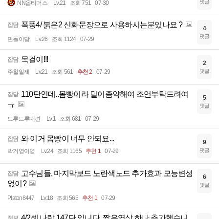
댓글
NN옵티머스
Lv.21
조회 751
07-30
폭풍4/ 붉은2 신화문장으로 사용하시는분있나요 ?
잡담
4
댓글
핀돌이당
Lv.26
조회 1124
07-29
목걸이!!!
잡담
2
댓글
주칠일제
Lv.21
조회 561
추천 2
07-29
110단인데..몸빵이라 딜이좀약해여 조언부탁드려여
잡담
5
ㅠ
댓글
드루드루대견
Lv.1
조회 681
07-29
와 이거 몸빵이 너무 안되요...
잡담
9
댓글
박거영이영
Lv.24
조회 1165
추천 1
07-29
고수님들, 마지막보드 노란색노드 추가효과 모능변성
잡담
6
없이?
댓글
Platon8447
Lv.18
조회 565
추천 1
07-29
4/2셋 나락 147단 입니다. 짧은영상 하나 추가했습니
정보