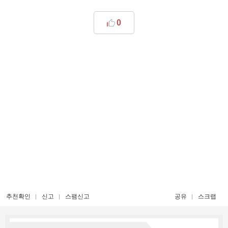
0
추천확인
신고
스팸신고
공유
스크랩