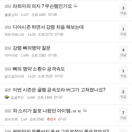
라트마의 의지 ? 무슨템인가요
잡담
3
댓글
불꽃싱하
Lv.17
조회 1842
07-09
디아시즌 하면서 강령 처음 해보는데
잡담
1
댓글
옥토버페스트
Lv.24
조회 2273
07-08
강령 뼈의맹약 질문
잡담
4
댓글
캬캬야르
Lv.44
조회 1582
07-08
뼈의 맹약 소환수 공격속도
잡담
1
댓글
일요일의여유
Lv.23
조회 1520
07-07
이번 시즌은 골렘 공속오라 버그가 고쳐졌나요?
질문
2
댓글
곰굴주인
Lv.48
조회 1448
07-07
와 소리가 절로 나왔던 아이템..ㅠㅠ
잡담
7
댓글
로버트뤼
Lv.4
조회 3540
추천 4
07-07
핏빛달의 무릎바지 옵션 고유부적이 좋은걸까요?
질문