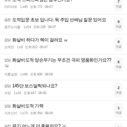
7
댓글
캬캬야르
Lv.45
조회 772
08-07
도적입문 초보 입니다. 독 주입 선배님 질문 있어요
질문
0
댓글
꿈꾸는식물
Lv.54
조회 228
08-07
화살비 하다가 렉이 걸려요 ㅠ
잡담
0
댓글
오캐만
Lv.8
조회 202
08-07
화살비도적 양손무기는 무조건 극피 명품화인가요??
잡담
6
댓글
지통실장
Lv.40
조회 609
08-06
145단 보스딜찍되나요?
잡담
2
댓글
슈캉
Lv.41
조회 447
08-06
화살비도적 기력
잡담
1
댓글
거츠신이
Lv.73
조회 454
08-06
무기 어느게 더 좋을까요?
질문