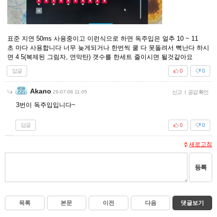
표준 지연 50ms 사용중이고 이런식으로 하면 독주입은 얼추 10 ~ 11
초 마다 사용합니다 너무 늦게되거나 한번씩 쿨 다 못돌려서 뻑난다 하시
면 4 5(복제된 그림자, 연막탄) 갯수를 한세트 줄이시면 될것같아요
답글
0
0
Akano
26-07-08 11:05
신고
|
공감 확인
3번이 독주입입니다~
답글
0
0
새로고침
등록
목록
본문
이전
다음
댓글보기