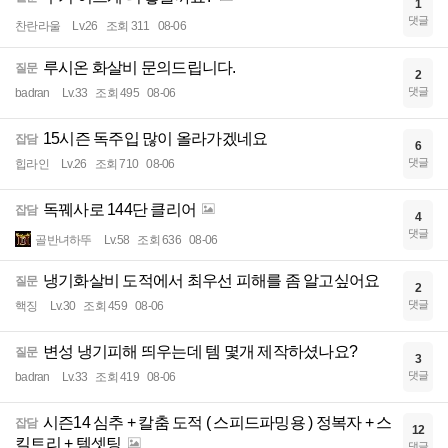
1
댓글
찬란라울
Lv.26
조회 311
08-06
루시온 화살비 문의드립니다.
질문
2
댓글
badran
Lv.33
조회 495
08-06
15시즌 독주입 많이 올라가겠네요
잡담
6
댓글
힙라인
Lv.26
조회 710
08-06
독꿰사로 144단 클리어
잡담
4
댓글
골반녀하뚜
Lv.58
조회 636
08-06
냉기화살비 도적에서 최우선 피해를 좀 알고싶어요
질문
2
댓글
핵징
Lv.30
조회 459
08-06
변성 냉기피해 띄우는데 템 몇개 제작하셨나요?
질문
3
댓글
badran
Lv.33
조회 419
08-06
시즌14 심추 + 칼춤 도적 ( 스피드파밍용 ) 정복자 + 스
잡담
12
킬트리 + 템셋팅
댓글