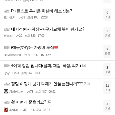
Deathn
Lv.2
조회 152
01:07
Ps 플스로 루시온 화살비 해보신분?
질문
0
댓글
토나오지
Lv.23
조회 105
22:28
대지격퇴자 위상 --> 무기교체 뜻이 뭔가요?
잡담
3
댓글
와쓰리
Lv.20
조회 326
17:09
(예능)하찮은 가랑비 도적
잡담
2
댓글
Reverbsound
Lv.71
조회 315
15:51
4어픽 장갑 팝니다(물피, 재감, 최생, 의지)
잡담
2
댓글
Tyyy
Lv.23
조회 267
10:36
정말 이렇게 냉기 피해가 안붙는겁니까????
잡담
11
댓글
왕좌의고뇌
Lv.73
조회 487
06:51
활 어떤게 좋을까요?
질문
3
댓글
윽악엑
Lv.58
조회 383
08-07