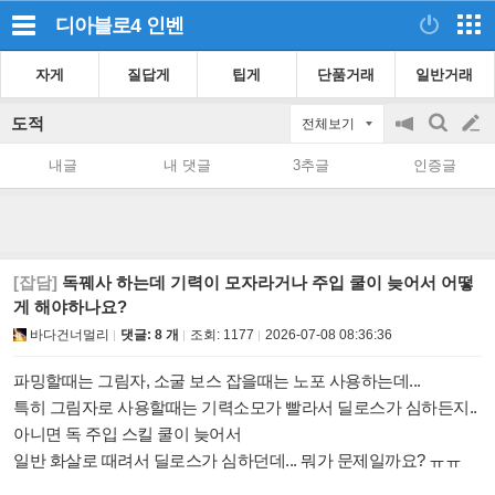
디아블로4
인벤
자게
질답게
팁게
단품거래
일반거래
도적
전체보기
공
검
글
지
색
내글
내 댓글
3추글
인증글
on/off
쓰
기
[잡담]
독꿰사 하는데 기력이 모자라거나 주입 쿨이 늦어서 어떻
게 해야하나요?
바다건너멀리
댓글: 8 개
조회:
1177
2026-07-08 08:36:36
파밍할때는 그림자, 소굴 보스 잡을때는 노포 사용하는데...
특히 그림자로 사용할때는 기력소모가 빨라서 딜로스가 심하든지..
아니면 독 주입 스킬 쿨이 늦어서
일반 화살로 때려서 딜로스가 심하던데... 뭐가 문제일까요? ㅠㅠ