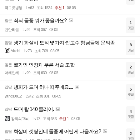
국그릇빙봉
Lv.63
조회 1524
추천 1
08-05
쇠뇌 둘중 뭐가 좋을까요?
질문
1
댓글
찬란라울
Lv.26
조회 367
08-05
냉기 화살비 도적 몇가지 쌉고수 형님들께 문의좀
잡담
8
댓글
Akiehl
Lv.73
조회 709
08-05
펠가인 인장과 푸른 서슬 조합
질문
2
댓글
어쎄만세
Lv.20
조회 630
08-05
냉피가 드뎌 하나 떠주네요....
잡담
5
댓글
yangs0912
Lv.42
조회 881
08-05
드뎌 탑 140 클리어.
잡담
4
댓글
왕좌의고뇌
Lv.73
조회 633
추천 1
08-05
화살비 셋팅인데 둘중에 어떤게 나을까요?
잡담
2
댓글