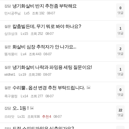
냉기화살비 반지 추천좀 부탁해요
잡담
0
댓글
민서공주님
Lv.5
조회 192
08-07
칼춤빌든데, 무기 뭐로 봐야 하나요?
질문
1
댓글
상크상크
Lv.15
조회 252
08-07
화살비 심장 추적자가 안 나가요...
질문
2
댓글
똥개몽이
Lv.4
조회 443
08-07
냉기화살비 나락과 파밍용 세팅 질문이요!
질문
1
댓글
wldhel1
Lv.19
조회 280
08-07
수리뿔.. 옵션 변경 추천 부탁드립니다.
질문
0
댓글
족구왕정
Lv.14
조회 277
08-07
오.. 1등 !
잡담
22
댓글
으랴앗
Lv.31
조회 936
추천 4
08-07
도적 스피드파밍은 심추인가요?
잡담