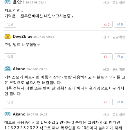
올인~!
26-07-08 08:44
신고
|
공감 확인
저도 이럼..
기력은... 전투준비대신 내면쓰고하는중ㅜ
답글
0
0
Dive2blue
26-07-08 09:36
신고
|
공감 확인
주입 빌드 너무답답ㅜ
답글
0
0
Akano
26-07-08 09:53
신고
|
공감 확인
기력소모가 빠르시면 어둠의 장막 - 범람 사용하시고 티볼트의 의지를 고
유 부적으로 넣으시면 해결됩니다.
이후 정복자 레벨 또는 템이 잘 갖춰지실때 하나씩 원래것으로 바꿔가시
면 됩니다
답글
0
0
Akano
26-07-08 10:02
신고
|
공감 확인
매크로 사용중이시고 1 독주입 2 연막탄 3 복제된 그림자 라고 한다면
1 2 3 2 3 2 3 2 3 2 3 식으로 해서 독주입을 약 10초마다 눌러지게 하세