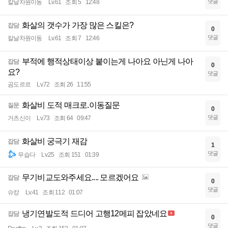
댓글
칼날차원이동
Lv.61
조회 5
12:48
화살의 갯수가 가장 많은 스킬은?
잡담
0
댓글
칼날차원이동
Lv.61
조회 7
12:46
부적에 행적상태이상 붙이는게 나아요 아닌게 나아
잡담
0
요?
댓글
곰도르르
Lv.72
조회 26
11:55
화살비 도적 매크로.이동질문
질문
0
댓글
거츠신이
Lv.73
조회 64
09:47
화살비 궁극기 재감
잡담
1
댓글
무습다
Lv.25
조회 151
01:39
무기비교도와주세요.... 모르겠어요
잡담
0
댓글
슈캉
Lv.41
조회 112
01:07
냉기연발도적 드디어 고행12메피 잡았네요
잡담
0
댓글