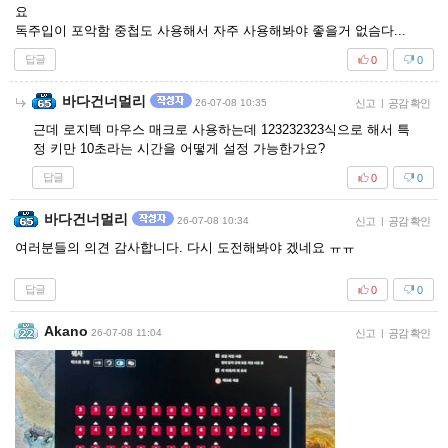
요
독주입이 포악함 중첩도 사용해서 자주 사용해봐야 좋을거 없슴다...
답글
0
0
바다건너멀리
26-07-08 10:35
신고
|
공감 확인
근데 로지텍 마우스 매크로 사용하는데 123232323식으로 해서 특
정 키만 10초라는 시간을 어떻게 설정 가능한가요?
답글
0
0
바다건너멀리
26-07-08 10:34
신고
|
공감 확인
여러분들의 의견 감사합니다. 다시 도전해봐야 겠네요 ㅠㅠ
답글
0
0
Akano
26-07-08 11:04
신고
|
공감 확인