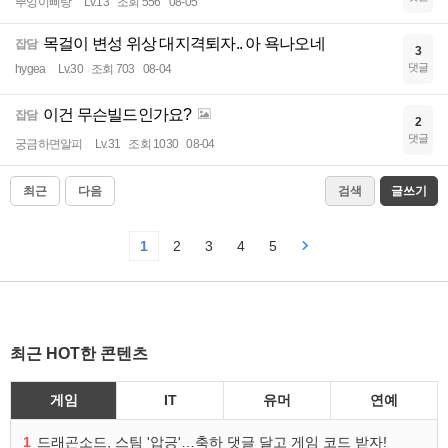
뿌잉이삐랑
Lv.13
조회 556
08-05
목걸이 변성 위상 대지격퇴자.. 아 욕나오네
잡담
3
댓글
hygea
Lv.30
조회 703
08-04
이건 무슨빌드인가요?
잡담
2
댓글
궁금하면알피
Lv.31
조회 1030
08-04
최근
다음
검색
글쓰기
1
2
3
4
5
최근 HOT한 콘텐츠
게임
IT
유머
연예
1
드래곤소드, 스팀 '압긍'…축하 댓글 달고 게임 코드 받자!