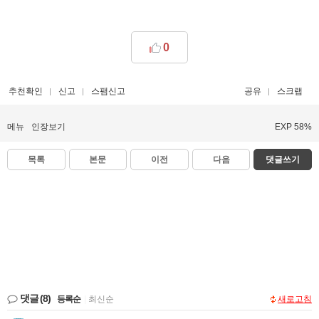
0
추천확인
신고
스팸신고
공유
스크랩
메뉴
인장보기
EXP 58%
목록
본문
이전
다음
댓글쓰기
댓글
(8)
등록순
|
최신순
새로고침