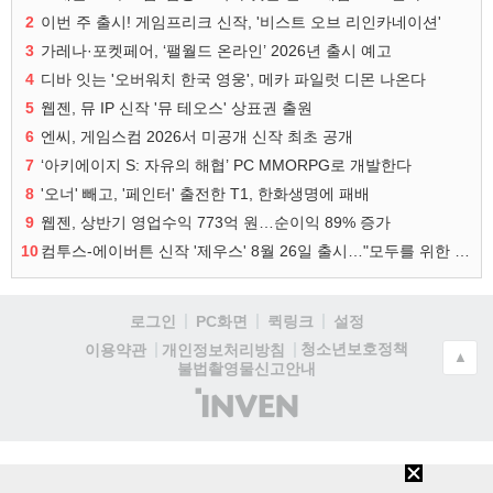
2
이번 주 출시! 게임프리크 신작, '비스트 오브 리인카네이션'
3
가레나·포켓페어, ‘팰월드 온라인’ 2026년 출시 예고
4
디바 잇는 '오버워치 한국 영웅', 메카 파일럿 디몬 나온다
5
웹젠, 뮤 IP 신작 '뮤 테오스' 상표권 출원
6
엔씨, 게임스컴 2026서 미공개 신작 최초 공개
7
‘아키에이지 S: 자유의 해협’ PC MMORPG로 개발한다
8
'오너' 빼고, '페인터' 출전한 T1, 한화생명에 패배
9
웹젠, 상반기 영업수익 773억 원…순이익 89% 증가
10
컴투스-에이버튼 신작 '제우스' 8월 26일 출시…"모두를 위한 경쟁"
로그인
PC화면
퀵링크
설정
청소년보호정책
이용약관
개인정보처리방침
▲
불법촬영물신고안내
(주)
인
벤