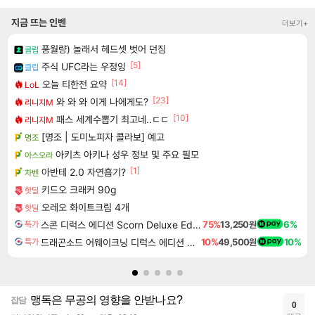
지금 뜨는 인벤
더보기+
풍월량) 놀래서 헤드셋 벗어 던짐
클립
[5]
주식 UFC라는 우정잉
클립
[14]
오늘 티한전 요약
LoL
[23]
와 와 와 이게 나에게도?
리니지M
[10]
패스 세계수뽑기 최고네..ㄷㄷ
리니지M
[명조 | 도미노피자 콜라보] 예고
명조
아키츠 아키나 성우 정보 및 주요 필모
아스오라
[1]
아반테 2.0 자연흡기?
차벤
키드오 크래커 90g
핫딜
오레오 화이트크림 4개
핫딜
스콘 디럭스 에디션 Scorn Deluxe Edition
75%
13,250원
6%
특가
드래곤소드 어웨이크닝 디럭스 에디션 DragonSword Awakening Deluxe Edition
10%
49,500원
10%
특가
맹독은 무공의 영향을 안받나요?
잡담
0