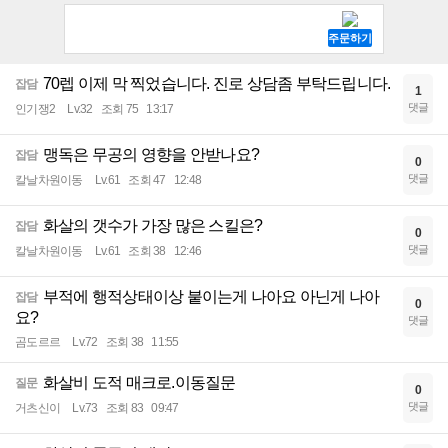
70렙 이제 막 찍었습니다. 진로 상담좀 부탁드립니다.
잡담
1
댓글
인기쟁2
Lv.32
조회 75
13:17
맹독은 무공의 영향을 안받나요?
잡담
0
댓글
칼날차원이동
Lv.61
조회 47
12:48
화살의 갯수가 가장 많은 스킬은?
잡담
0
댓글
칼날차원이동
Lv.61
조회 38
12:46
부적에 행적상태이상 붙이는게 나아요 아닌게 나아
잡담
0
요?
댓글
곰도르르
Lv.72
조회 38
11:55
화살비 도적 매크로.이동질문
질문
0
댓글
거츠신이
Lv.73
조회 83
09:47