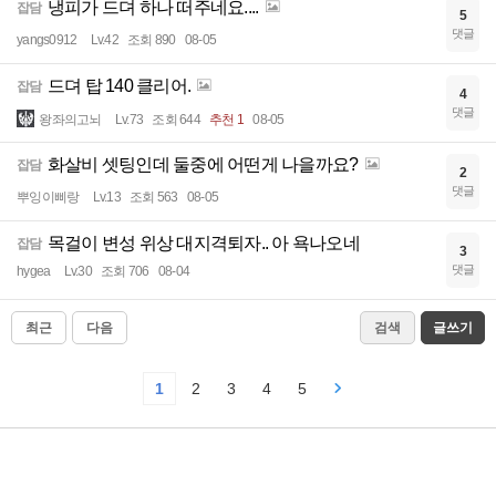
냉피가 드뎌 하나 떠주네요....
잡담
5
댓글
yangs0912
Lv.42
조회 890
08-05
드뎌 탑 140 클리어.
잡담
4
댓글
왕좌의고뇌
Lv.73
조회 644
추천 1
08-05
화살비 셋팅인데 둘중에 어떤게 나을까요?
잡담
2
댓글
뿌잉이삐랑
Lv.13
조회 563
08-05
목걸이 변성 위상 대지격퇴자.. 아 욕나오네
잡담
3
댓글
hygea
Lv.30
조회 706
08-04
최근
다음
검색
글쓰기
1
2
3
4
5