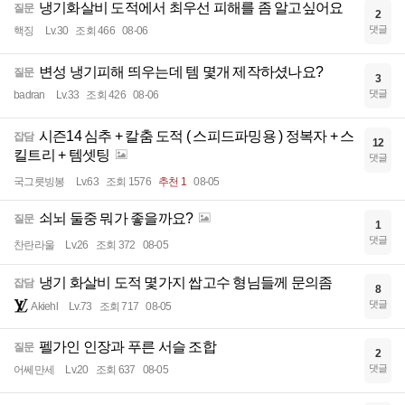
냉기화살비 도적에서 최우선 피해를 좀 알고싶어요
질문
2
댓글
핵징
Lv.30
조회 466
08-06
변성 냉기피해 띄우는데 템 몇개 제작하셨나요?
질문
3
댓글
badran
Lv.33
조회 426
08-06
시즌14 심추 + 칼춤 도적 ( 스피드파밍용 ) 정복자 + 스
잡담
12
킬트리 + 템셋팅
댓글
국그릇빙봉
Lv.63
조회 1576
추천 1
08-05
쇠뇌 둘중 뭐가 좋을까요?
질문
1
댓글
찬란라울
Lv.26
조회 372
08-05
냉기 화살비 도적 몇가지 쌉고수 형님들께 문의좀
잡담
8
댓글
Akiehl
Lv.73
조회 717
08-05
펠가인 인장과 푸른 서슬 조합
질문
2
댓글
어쎄만세
Lv.20
조회 637
08-05