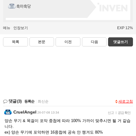
흑마흑당
메뉴
인장보기
EXP 12%
목록
본문
이전
다음
댓글쓰기
댓글
(3)
등록순
|
최신순
새로고침
CruelAngel
26-07-08 13:34
신고
|
공감 확인
양손 무기 & 목걸이 포악 중첩에 따라 100% 가까이 맞추시면 될 거 같습
니다.
ex) 양손 무기에 포악하면 16중첩에 공속 안 챙겨도 80%