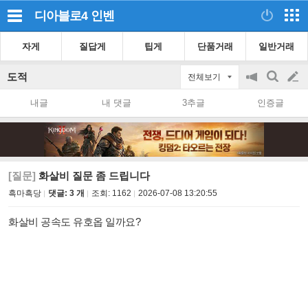
디아블로4
인벤
자게
질답게
팁게
단품거래
일반거래
도적
전체보기
공
검
글
지
색
내글
내 댓글
3추글
인증글
on/off
쓰
기
[질문]
화살비 질문 좀 드립니다
흑마흑당
댓글: 3 개
조회:
1162
2026-07-08 13:20:55
화살비 공속도 유호옵 일까요?