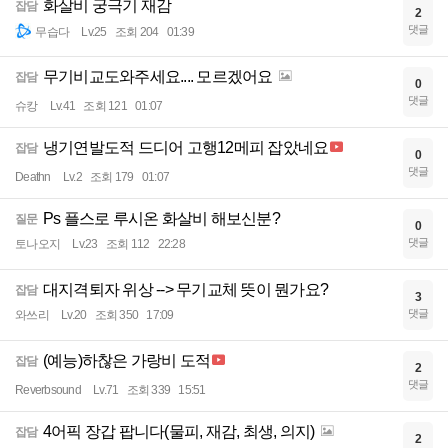
화살비 궁극기 재감
잡담
2
댓글
무습다
Lv.25
조회 204
01:39
무기비교도와주세요.... 모르겠어요
잡담
0
댓글
슈캉
Lv.41
조회 121
01:07
냉기연발도적 드디어 고행12메피 잡았네요
잡담
0
댓글
Deathn
Lv.2
조회 179
01:07
Ps 플스로 루시온 화살비 해보신분?
질문
0
댓글
토나오지
Lv.23
조회 112
22:28
대지격퇴자 위상 --> 무기교체 뜻이 뭔가요?
잡담
3
댓글
와쓰리
Lv.20
조회 350
17:09
(예능)하찮은 가랑비 도적
잡담
2
댓글
Reverbsound
Lv.71
조회 339
15:51
4어픽 장갑 팝니다(물피, 재감, 최생, 의지)
잡담
2