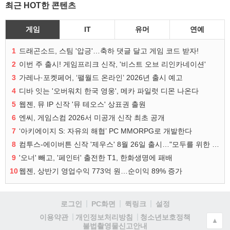
최근 HOT한 콘텐츠
게임
IT
유머
연예
1
드래곤소드, 스팀 '압긍'…축하 댓글 달고 게임 코드 받자!
2
이번 주 출시! 게임프리크 신작, '비스트 오브 리인카네이션'
3
가레나·포켓페어, ‘팰월드 온라인’ 2026년 출시 예고
4
디바 잇는 '오버워치 한국 영웅', 메카 파일럿 디몬 나온다
5
웹젠, 뮤 IP 신작 '뮤 테오스' 상표권 출원
6
엔씨, 게임스컴 2026서 미공개 신작 최초 공개
7
‘아키에이지 S: 자유의 해협’ PC MMORPG로 개발한다
8
컴투스-에이버튼 신작 '제우스' 8월 26일 출시…"모두를 위한 경쟁"
9
'오너' 빼고, '페인터' 출전한 T1, 한화생명에 패배
10
웹젠, 상반기 영업수익 773억 원…순이익 89% 증가
로그인
PC화면
퀵링크
설정
청소년보호정책
이용약관
개인정보처리방침
▲
불법촬영물신고안내