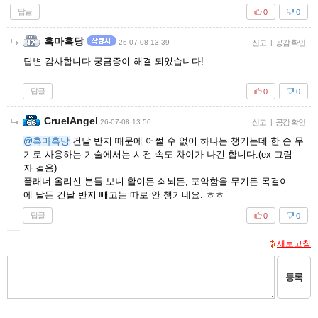
답글
0
0
흑마흑당
26-07-08 13:39
신고
|
공감 확인
답변 감사합니다 궁금증이 해결 되었습니다!
답글
0
0
CruelAngel
26-07-08 13:50
신고
|
공감 확인
@흑마흑당
건달 반지 때문에 어쩔 수 없이 하나는 챙기는데 한 손 무
기로 사용하는 기술에서는 시전 속도 차이가 나긴 합니다.(ex 그림
자 걸음)
플래너 올리신 분들 보니 활이든 쇠뇌든, 포악함을 무기든 목걸이
에 달든 건달 반지 빼고는 따로 안 챙기네요. ㅎㅎ
답글
0
0
새로고침
등록