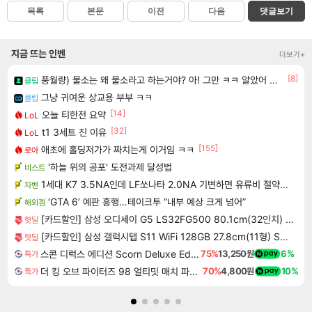
목록
본문
이전
다음
댓글보기
지금 뜨는 인벤
더보기+
[8]
풍월량) 물소는 왜 물소라고 하는거야? 아! 그만 ㅋㅋ 알았어 ㅋㅋ
클립
그냥 귀여운 상교용 부부 ㅋㅋ
클립
[14]
오늘 티한전 요약
LoL
[32]
t1 3세트 진 이유
LoL
[155]
애초에 홀딩저가가 짜치는게 이거임 ㅋㅋ
로아
'하늘 위의 공포' 도전과제 달성법
비스트
1세대 K7 3.5NA인데 LF쏘나타 2.0NA 기변하면 유류비 절약이 얼마나 될까요..?
차벤
‘GTA 6’ 예판 흥행…테이크투 “내부 예상 크게 넘어”
해외겜
[카드할인] 삼성 오디세이 G5 LS32FG500 80.1cm(32인치) 게이밍 모니터 180Hz
핫딜
[카드할인] 삼성 갤럭시탭 S11 WiFi 128GB 27.8cm(11형) S펜포함 태블릿PC
핫딜
스콘 디럭스 에디션 Scorn Deluxe Edition
75%
13,250원
6%
특가
더 킹 오브 파이터즈 98 얼티밋 매치 파이널 에디션 THE KING OF FIGHTERS 98 ULTIMATE MATCH FINAL EDITION
70%
4,800원
10%
특가