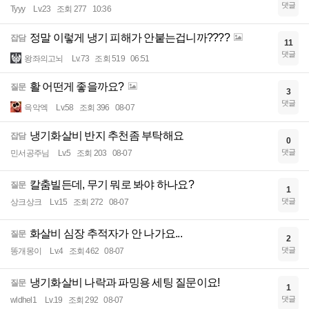
댓글
Tyyy
Lv.23
조회 277
10:36
정말 이렇게 냉기 피해가 안붙는겁니까????
잡담
11
댓글
왕좌의고뇌
Lv.73
조회 519
06:51
활 어떤게 좋을까요?
질문
3
댓글
윽악엑
Lv.58
조회 396
08-07
냉기화살비 반지 추천좀 부탁해요
잡담
0
댓글
민서공주님
Lv.5
조회 203
08-07
칼춤빌든데, 무기 뭐로 봐야 하나요?
질문
1
댓글
상크상크
Lv.15
조회 272
08-07
화살비 심장 추적자가 안 나가요...
질문
2
댓글
똥개몽이
Lv.4
조회 462
08-07
냉기화살비 나락과 파밍용 세팅 질문이요!
질문
1
댓글
wldhel1
Lv.19
조회 292
08-07