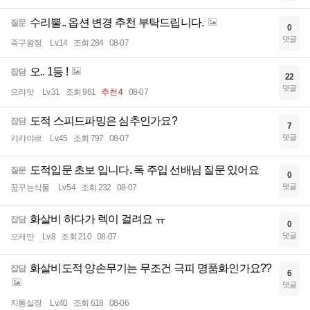
수리뿔.. 옵션 변경 추천 부탁드립니다.
질문
0
댓글
족구왕정
Lv.14
조회 284
08-07
오.. 1등 !
잡담
22
댓글
으랴앗
Lv.31
조회 961
추천 4
08-07
도적 스피드파밍은 심추인가요?
잡담
7
댓글
캬캬야르
Lv.45
조회 797
08-07
도적입문 초보 입니다. 독 주입 선배님 질문 있어요
질문
0
댓글
꿈꾸는식물
Lv.54
조회 232
08-07
화살비 하다가 렉이 걸려요 ㅠ
잡담
0
댓글
오캐만
Lv.8
조회 210
08-07
화살비도적 양손무기는 무조건 극피 명품화인가요??
잡담
6
댓글
지통실장
Lv.40
조회 618
08-06