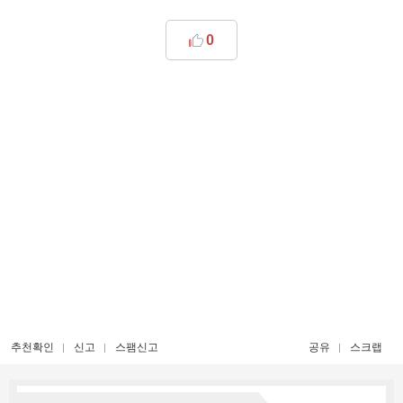
0
추천확인
신고
스팸신고
공유
스크랩