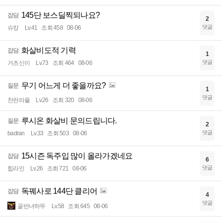
145단 보스딜찍되나요?
잡담
2
댓글
슈캉
Lv.41
조회 458
08-06
화살비도적 기력
잡담
1
댓글
거츠신이
Lv.73
조회 464
08-06
무기 어느게 더 좋을까요?
질문
1
댓글
찬란라울
Lv.26
조회 320
08-06
루시온 화살비 문의드립니다.
질문
2
댓글
badran
Lv.33
조회 503
08-06
15시즌 독주입 많이 올라가겠네요
잡담
6
댓글
힙라인
Lv.26
조회 721
08-06
독꿰사로 144단 클리어
잡담
4
댓글
골반녀하뚜
Lv.58
조회 645
08-06