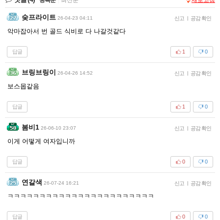
숮프라이트
26-04-23 04:11
신고
|
공감 확인
악마잡아서 번 골드 식비로 다 나갈것같다
답글
1
0
브링브링이
26-04-26 14:52
신고
|
공감 확인
보스몹같음
답글
1
0
봄비1
26-06-10 23:07
신고
|
공감 확인
이게 어떻게 여자입니까
답글
0
0
연갈색
26-07-24 16:21
신고
|
공감 확인
ㅋㅋㅋㅋㅋㅋㅋㅋㅋㅋㅋㅋㅋㅋㅋㅋㅋㅋㅋㅋㅋㅋㅋ
답글
0
0