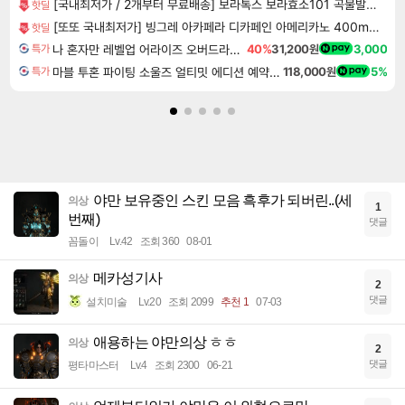
[국내최저가 / 2개부터 무료배송] 보라톡스 보라효소101 곡물발효효소 프로바이오틱스 30포
핫딜
[또또 국내최저가] 빙그레 아카페라 디카페인 아메리카노 400ml x 20개
핫딜
나 혼자만 레벨업 어라이즈 오버드라이브 디럭스 에디션 Solo Leveling Arise Overdrive Deluxe Edition
40%
31,200원
3,000
특가
마블 투혼 파이팅 소울즈 얼티밋 에디션 예약구매 MARVEL Tokon Fighting Souls Ultimate Edition Pre-Purchase
118,000원
5%
특가
야만 보유중인 스킨 모음 흑후가 되버린..(세
의상
1
번째)
댓글
꼼돌이
Lv.42
조회 360
08-01
메카성기사
의상
2
댓글
설치미술
Lv.20
조회 2099
추천 1
07-03
애용하는 야만의상 ㅎㅎ
의상
2
댓글
평타마스터
Lv.4
조회 2300
06-21