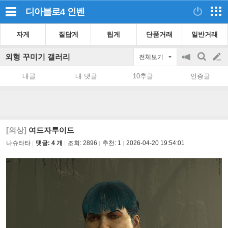
디아블로4
인벤
자게
질답게
팁게
단품거래
일반거래
외형 꾸미기 갤러리
전체보기
공
검
글
지
색
내글
내 댓글
10추글
인증글
on/off
쓰
기
[의상]
여드자루이드
나슈타타
댓글: 4 개
조회:
2896
추천:
1
2026-04-20 19:54:01