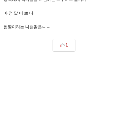
아 정 말 이 쁘 다
혐짤이라는 나쁜말은ㄴㄴ
1