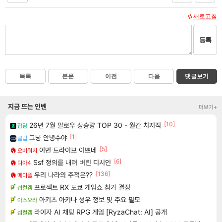
새로고침
등록
목록
본문
이전
다음
댓글보기
지금 뜨는 인벤
더보기+
[10]
26년 7월 팔로우 상승량 TOP 30 - 월간 치지직
잡담
[1]
그냥 안녕수야
클립
[5]
이번 드라이브 이쁘네
오버워치
[6]
Ssf 정의를 내려 버린 디시인
디아4
[136]
우리 나라의 주적은??
메이플
프로젝트 RX 도쿄 게임쇼 참가 결정
섭컬겜
아키츠 아키나 성우 정보 및 주요 필모
아스오라
라이자 AI 채팅 RPG 게임 [RyzaChat: AI] 공개
섭컬겜