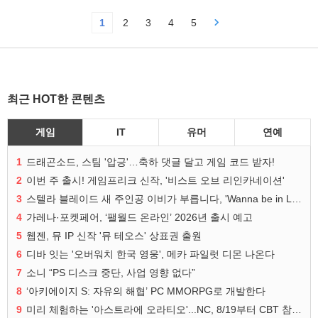
1
2
3
4
5
최근 HOT한 콘텐츠
게임
IT
유머
연예
1
드래곤소드, 스팀 '압긍'…축하 댓글 달고 게임 코드 받자!
2
이번 주 출시! 게임프리크 신작, '비스트 오브 리인카네이션'
3
스텔라 블레이드 새 주인공 이비가 부릅니다, 'Wanna be in LOVE' 뮤비 공개
4
가레나·포켓페어, ‘팰월드 온라인’ 2026년 출시 예고
5
웹젠, 뮤 IP 신작 '뮤 테오스' 상표권 출원
6
디바 잇는 '오버워치 한국 영웅', 메카 파일럿 디몬 나온다
7
소니 “PS 디스크 중단, 사업 영향 없다”
8
‘아키에이지 S: 자유의 해협’ PC MMORPG로 개발한다
9
미리 체험하는 '아스트라에 오라티오'...NC, 8/19부터 CBT 참가자 모집