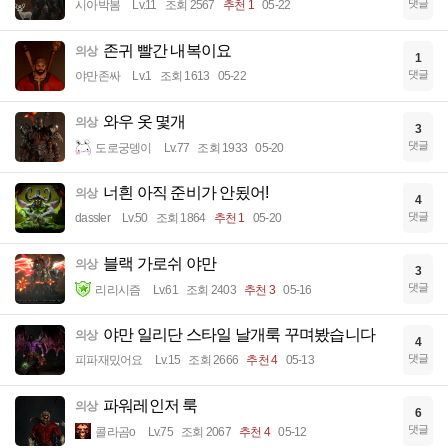
댓글
시아박봄
Lv.11
조회 2567
추천 1
05-22
존귀 빨간 내복이요
의상
1
댓글
야만존싸
Lv.1
조회 1613
05-22
와우 옷 몇개
의상
3
댓글
도로궁뎅이
Lv.77
조회 1933
05-20
너흰 아직 준비가 안됬어!
의상
4
댓글
dassler
Lv.50
조회 1864
추천 1
05-20
블랙 가로쉬 야만
의상
3
댓글
리리시즘
Lv.61
조회 2403
추천 3
05-16
야만 일리단 스타일 날개룩 꾸며봤습니다
의상
4
댓글
피파재밌어요
Lv.15
조회 2666
추천 4
05-13
파워레인저 룩
의상
6
댓글
콜라곰o
Lv.75
조회 2067
추천 4
05-12