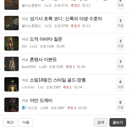
8
댓글
불타는퉁퉁포
Lv.11
조회 3741
추천 2
01-13
성기사 초록 코디 : 신록의 야생 수호자
의상
3
댓글
불타는퉁퉁포
Lv.11
조회 3785
추천 3
01-13
도적 아바타 질문
의상
3
댓글
Ooi
Lv.12
조회 3196
01-08
혼령사 이쁜듯
의상
3
댓글
hyun2004
Lv.30
조회 5108
추천 1
01-04
소림18동인 스타일 골드-깡통
의상
0
댓글
나슈타타
Lv.2
조회 2500
추천 1
01-04
야만 도깨비
의상
6
댓글
와도겐
Lv.39
조회 3897
추천 3
01-03
최근
다음
검색
글쓰기