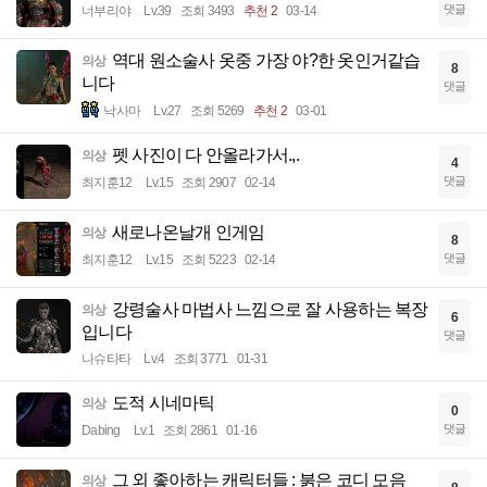
댓글
너부리야
Lv.39
조회 3493
추천 2
03-14
역대 원소술사 옷중 가장 야?한 옷인거같습
의상
8
니다
댓글
낙사마
Lv.27
조회 5269
추천 2
03-01
펫 사진이 다 안올라가서.,.
의상
4
댓글
최지훈12
Lv.15
조회 2907
02-14
새로나온날개 인게임
의상
8
댓글
최지훈12
Lv.15
조회 5223
02-14
강령술사 마법사 느낌으로 잘 사용하는 복장
의상
6
입니다
댓글
나슈타타
Lv.4
조회 3771
01-31
도적 시네마틱
의상
0
댓글
Dabing
Lv.1
조회 2861
01-16
그 외 좋아하는 캐릭터들 : 붉은 코디 모음
의상