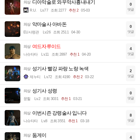
디아악술로 와우악사흉내내기
의상
0
댓글
R.U.
Lv.77
조회 2277
추천 2
05-03
악마술사 아바돈
의상
0
댓글
EU사령관
Lv.26
조회 2511
04-30
여드자루이드
의상
4
댓글
나슈타타
Lv.11
조회 2897
추천 1
04-20
성기사 빨강 파랑 노랑 녹색
의상
2
댓글
제누티
Lv.72
조회 4190
추천 2
03-22
성기사 성령
의상
0
댓글
꿍힐
Lv.2
조회 3031
추천 1
03-21
이번시즌 강령술사 입니다
의상
8
댓글
나슈타타
Lv.8
조회 3551
추천 1
03-18
둠게이
의상
4