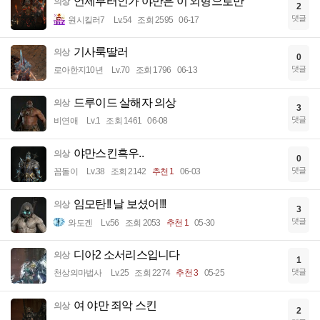
언제부터인가 야만은 이 외형으로만
의상
2
댓글
원시킬러7
Lv.54
조회 2595
06-17
기사룩딸러
의상
0
댓글
로아한지10년
Lv.70
조회 1796
06-13
드루이드 살해자 의상
의상
3
댓글
비연애
Lv.1
조회 1461
06-08
야만스킨흑우..
의상
0
댓글
꼼돌이
Lv.38
조회 2142
추천 1
06-03
임모탄!! 날 보셨어!!!
의상
3
댓글
와도겐
Lv.56
조회 2053
추천 1
05-30
디아2 소서리스입니다
의상
1
댓글
천상의마법사
Lv.25
조회 2274
추천 3
05-25
여 야만 죄악 스킨
의상
2