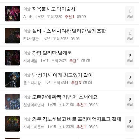
지옥불사도 악마술사
의상
1
댓글
Abellk
Lv.72
조회 2330
추천 1
05-09
실바나스 벤시여왕 일리단 날개조합
의상
1
댓글
EU사령관
Lv.26
조회 3058
05-06
강령 일리단 날개룩
의상
0
댓글
시아박봄
Lv.11
조회 2475
추천 1
05-05
난 성기사 이게 최고있거 같아
의상
3
댓글
올스타대장
Lv.6
조회 4311
추천 3
05-04
오랜만에 확팩 기념 제 소서에요
의상
0
댓글
천상의마법사
Lv.25
조회 2190
추천 1
05-03
와우 격노셋보고 바로 프리미엄지르고 결제
의상
0
댓글
사이드마운트
Lv.15
조회 3339
추천 1
05-03