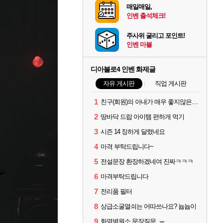
매일매일,
인벤 출석체크!
주사위 굴리고 포인트!
인벤 마블
디아블로4 인벤 화제글
자유 게시판
직업 게시판
1
친구(회원)의 아내가 매우 좋지않은 상황입니다. 국민청원동의를 부탁드립니다.(췌장암 신약)
2
땅바닥 드랍 아이템 편하게 먹기
3
시즌 14 징하게 달렸네요
4
마격 부탁드립니다~
5
전설문장 환장하겠네여 진짜ㅋㅋㅋ
6
마격부탁드립니다
7
전리품 필터
8
상급소굴열쇠는 어따쓰나요? 늅늅이
9
화염벽원소 문장질문..ㅠ