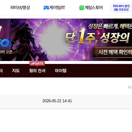
최대 90% 할인
라이브/영상
게이밍/IT
게임스토어
8월 프로모션
터
지도
힘의 전서
아이템
디
2026-05-22 14:41