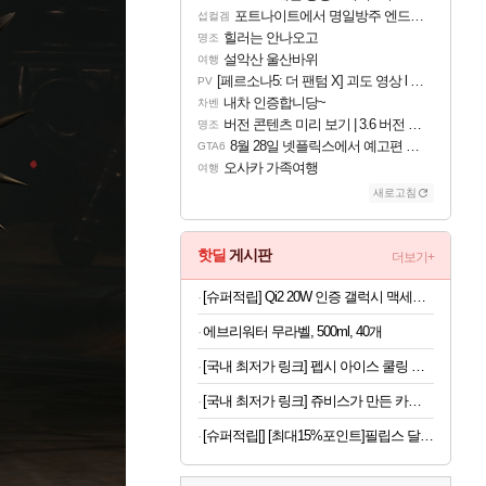
포트나이트에서 명일방주 엔드필드 [펠리카] 판매 예정
섭컬겜
힐러는 안나오고
명조
설악산 울산바위
여행
[페르소나5: 더 팬텀 X] 괴도 영상 l 타카마키 안·댄싱 스타
PV
내차 인증합니당~
차벤
버전 콘텐츠 미리 보기 | 3.6 버전 「신기루 속 등불 그림자, 속세에 깃든 검의 결심」이 8월 20일에 업데이트됩니다!
명조
8월 28일 넷플릭스에서 예고편 공개 예정
GTA6
오사카 가족여행
여행
새로고침
핫딜
게시판
더보기+
[슈퍼적립] Qi2 20W 인증 갤럭시 맥세이프 케이스 에어핏프로 맥핏 블랙, 갤럭시Z 폴드8 울트라
에브리워터 무라벨, 500ml, 40개
[국내 최저가 링크] 펩시 아이스 쿨링 미니 선풍기, 블루, 1개
[국내 최저가 링크] 쥬비스가 만든 카테킨 450mg, 60정, 3박스
[슈퍼적립[] [최대15%포인트]필립스 달걀 계란찜기 반숙 계란삶는기계 에그쿠커 멀티쿠커 호빵 고구마찜기 3000시리즈 HD9137/90