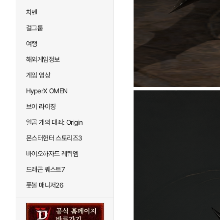
차벤
걸그룹
여행
해외게임정보
게임 영상
HyperX OMEN
브이 라이징
일곱 개의 대죄: Origin
몬스터헌터 스토리즈3
바이오하자드 레퀴엠
드래곤 퀘스트7
풋볼 매니저26