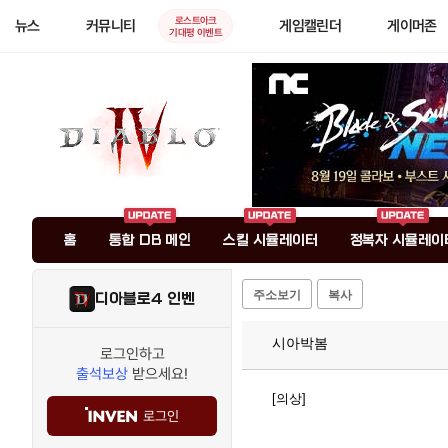
로스트아크
뉴스
커뮤니티
게임캘린더
게이머존
기대평 이벤트
홈
통합 DB 메인
스킬 시뮬레이터
정복자 시뮬레이
주소보기
복사
디아블로4 인벤
시아박봄
로그인하고
출석보상
받으세요!
[의상]
로그인