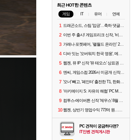
최근 HOT한 콘텐츠
게임
IT
유머
연예
1
드래곤소드, 스팀 '압긍'…축하 댓글 달고 게임 코드 받자!
2
이번 주 출시! 게임프리크 신작, '비스트 오브 리인카네이션'
3
가레나·포켓페어, ‘팰월드 온라인’ 2026년 출시 예고
4
디바 잇는 '오버워치 한국 영웅', 메카 파일럿 디몬 나온다
5
웹젠, 뮤 IP 신작 '뮤 테오스' 상표권 출원
6
엔씨, 게임스컴 2026서 미공개 신작 최초 공개
7
'오너' 빼고, '페인터' 출전한 T1, 한화생명에 패배
8
‘아키에이지 S: 자유의 해협’ PC MMORPG로 개발한다
9
컴투스-에이버튼 신작 '제우스' 8월 26일 출시…"모두를 위한 경쟁"
10
웹젠, 상반기 영업수익 773억 원…순이익 89% 증가
PC 견적이 궁금하다면?
IT인벤 견적게시판