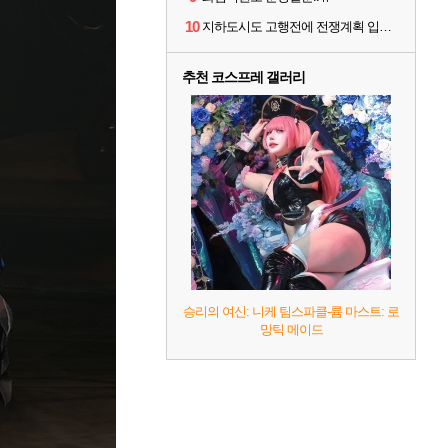
10
지하도시도 고행전에 전쟁계획 입장 안되는데
추천 코스프레 갤러리
승리의 여신: 니케 팀스파클-륨 마스트: 로
망틱 메이드