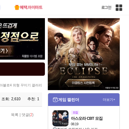
혜택.아이마트
로그인
인
벤
전
체
사
이
트
맵
아블로4 외형 꾸미기 갤러리
조회:
2,610
추천:
1
게임 캘린더
더보기+
모집
목록
|
댓글(
2
)
아스오라 CBT 모집
08.19