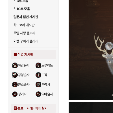
└
3추 모음
└
10추 모음
질문과 답변 게시판
하드코어 게시판
득템 자랑 갤러리
외형 꾸미기 갤러리
직업 게시판
야만용사
드루이드
강령술사
도적
원소술사
혼령사
성기사
악마술사
홍보 · 거래 · 파티찾기