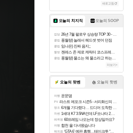
새로고침
오늘의 치지직
오늘의 SOOP
26년 7월 팔로우 상승량 TOP 30 - 월간 치지직
잡담
풍월량) 놀래서 헤드셋 벗어 던짐
클립
임나은) 진짜 음지;;
클립
젠레스 존 제로 캐릭터 코스프레한 꽁주
짤방
풍월량) 물소는 왜 물소라고 하는거야? 아! 그만 ㅋㅋ 알았어 ㅋㅋ
클립
더보기+
오늘의 팟벤
오늘의 핫벤
운문댐
여행
라스트 에포크 시즌5 - 서리화신의 분노 티저
PV
6개월 기다렸다… 드디어 도착한 치사 메신저백! 실물 후기
명조
1세대 K7 3.5NA인데 LF쏘나타 2.0NA 기변하면 유류비 절약이 얼마나 될까요..?
차벤
60프레임 나오는데 정상일까요?
레퀴엠
합천 을 다녀왔습니다
여행
‘GTA 6’ 예판 흥행…테이크투 “내부 예상 크게 넘어”
해외겜