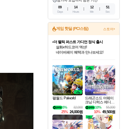
참가자 모집까지 남은 기간
09
14
12
48
Days
Hours
Min
Sec
게임 핫딜 (PC/스팀)
스토어+
베데스다 40주년 기념 할인 중!
베데스다의 명작들을
40주년 프로모션으로 만나보세요!
인벤게임즈 8월 특별 할인!
드래곤소드: 어웨이크닝 입점!
문명 7 특별 할인!
마블 투혼 파이팅 소울즈 정식출시!
귀무자: 검의 길 예약 판매 중!
비스트 오브 리인카네이션 정식 출시!
커세어 코브 출시 기념 할인!
더 렐릭 퍼스트 가디언 정식 출시
캡콤 프렌차이즈 할인 진행 중!
캡콤 일부 상품 상시 할인
스타워즈 은하계 레이서
로블록스 기프트 카드 공식 입점
인기 퍼블리셔 모음!
스팀으로 만나는 드래곤소드!
조선&고려 DLC 출시 예정
마블 히어로 총 출동&화려한 격투!
10% 할인과
게임프릭 신작 IP
해적'섬'을 발전시키자!
설화x하드코어 액션!
몬헌, 바하 등 인기 IP를
몬헌 와일즈 & 드래곤즈 도그마2
인벤게임즈에서 10% 추가 적립
Robux를 가장 안전하고
최대 90% 할인가를 만나보세요!
네이버혜택과 함께 만나보세요!
50%할인&추가 적립까지!
네이버 포인트 혜택까지!
이니&베니 혜택까지!
네이버 혜택가와 함께 예약하세요!
할인&네이버혜택으로 만나보세요!
네이버페이 혜택과 만나보세요!
할인가에 만나보세요!
일부 에디션 상시 할인!
혜택으로 예약 판매 중
편안하게 충전하세요
팰월드 Palworld
드래곤소드 어웨이
크닝 디럭스 에디션
DragonSword Awake
5%
32,000
10%
55,000
ning Deluxe Edition
25%
24,000원
10%
49,500원