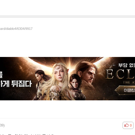
oard/diablo4/6304/9917
39)
공감
비공
0