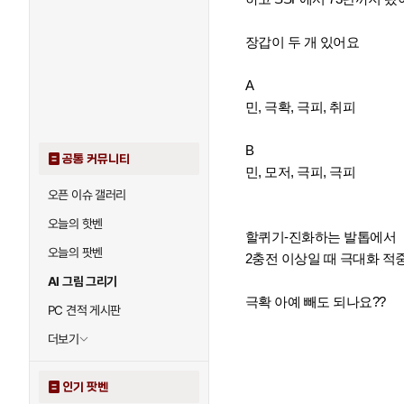
장갑이 두 개 있어요
A
민, 극확, 극피, 취피
B
공통 커뮤니티
민, 모저, 극피, 극피
오픈 이슈 갤러리
오늘의 핫벤
할퀴기-진화하는 발톱에서
오늘의 팟벤
2충전 이상일 때 극대화 적중이
AI 그림 그리기
극확 아예 빼도 되나요??
PC 견적 게시판
더보기
인기 팟벤