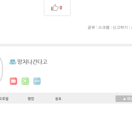
0
공유
스크랩
신고하기
망치나간다고
프로필
랭킹
칭호