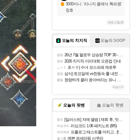
3000이니
·
'리니지 클래식 특파원'
칭호
새로고침
오늘의 치지직
오늘의 SOOP
26년 7월 팔로우 상승량 TOP 30 - 월간 치지직
잡담
2026 치지직 이리대회 오픈컵 안내
정보
초ㅇㅎ) 수녀 코스프레 제로투
ㅗㅜㅑ
삼식) 토요일에 vs한동숙 롤 내전 예정
잡담
청량하게 콜라 쏟아버리는 유니 ㅋㅋㅋ
클립
더보기+
오늘의 팟벤
오늘의 핫벤
[일러스트] 자매 앨범 | 재회 후, 맛집에서
명조
리싱크드 1.06 패치노트 (8/5)
리싱크드
프롤로그 테스트를 마치고.. (feat. 리아)
리밋제로
예쁜 르세라핌 사쿠라
걸그룹