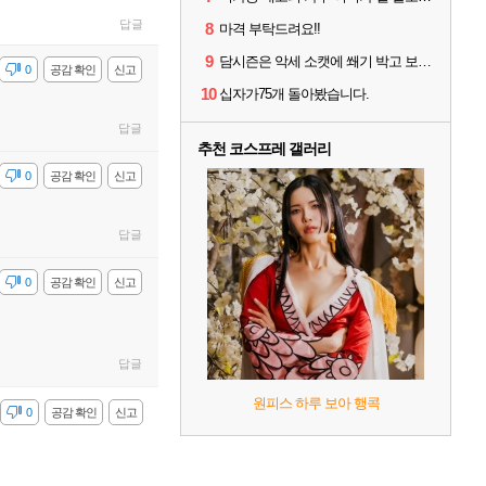
답글
8
마격 부탁드려요!!
9
담시즌은 악세 소캣에 쐐기 박고 보석위력증가 띄우는 변성이 메인입니다ㅡ
감
0
공감 확인
신고
10
십자가75개 돌아봤습니다.
답글
추천 코스프레 갤러리
감
0
공감 확인
신고
답글
감
0
공감 확인
신고
답글
원피스 하루 보아 행콕
감
0
공감 확인
신고