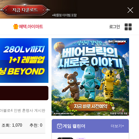
혜택.아이마트
로그인
인
벤
전
체
사
이
트
맵
아블로4 인벤 혼령사 게시판
조회:
1,070
추천:
0
게임 캘린더
더보기+