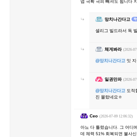
넵 극확 극피 빼셔도 됩니다 지
망치나간다고
셀리그 빌드라서 독 
체게봐라
(2026-07
@망치나간다고
잇 지
일권만파
(2026-07
@망치나간다고
도적할
진 몰랐네요ㅎ
Ceo
(2026-07-09 12:06:32)
아뇨 다 틀렸습니다. 그 어디에
데 체력 51% 회복되면 불사신