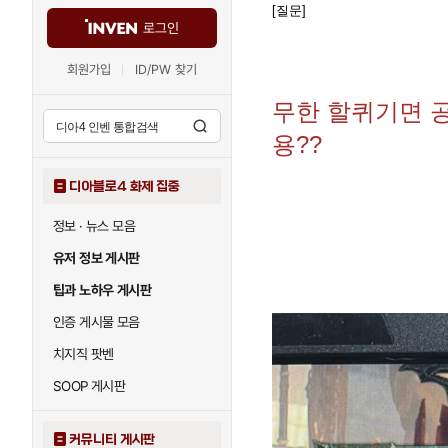
[질문]
로그인
회원가입
ID/PW 찾기
무한 할퀴기면 공
용??
디아블로4 화제 집중
정보 · 뉴스 모음
유저 정보 게시판
팁과 노하우 게시판
인증 게시물 모음
치지직 팟벤
SOOP 게시판
커뮤니티 게시판