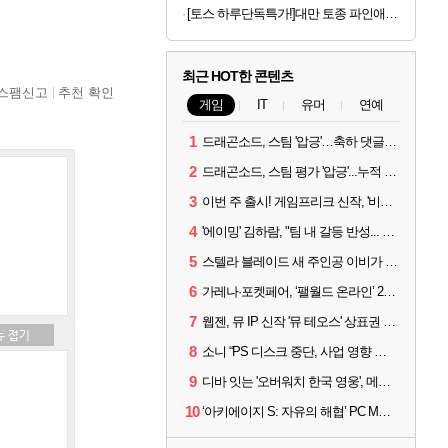
[토스 하루단독특가!]대만 토종 파인애플 펑리수, 180g, 2박스
최근 HOT한 콘텐츠
스팸신고
추천 확인
게임
IT
유머
연예
1
드래곤소드, 스팀 '압긍'…축하 댓글 달고 게임 코드 받자!
2
드래곤소드, 스팀 평가 '압긍'...누적 판매량 20만장 돌파
3
이번 주 출시! 게임프리크 신작, '비스트 오브 리인카네이션'
4
'에이밍' 김하람, "팀 내 갈등 반성... 끝까지 뛰고 싶었다"
5
스텔라 블레이드 새 주인공 이비가 부릅니다, 'Wanna be in LOVE' 뮤비 공개
6
가레나·포켓페어, ‘팰월드 온라인’ 2026년 출시 예고
7
웹젠, 뮤 IP 신작 '뮤 테오스' 상표권 출원
8
소니 “PS 디스크 중단, 사업 영향 없다”
9
디바 잇는 '오버워치 한국 영웅', 메카 파일럿 디몬 나온다
10
‘아키에이지 S: 자유의 해협’ PC MMORPG로 개발한다