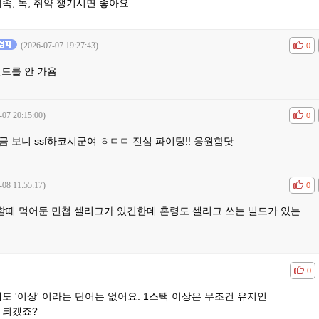
속, 독, 취약 챙기시면 좋아요
(2026-07-07 19:27:43)
공감
비공
0
빌드를 안 가욤
-07 20:15:00)
공감
비공
0
금 보니 ssf하코시군여 ㅎㄷㄷ 진심 파이팅!! 응원함닷
-08 11:55:17)
공감
비공
0
때 먹어둔 민첩 셀리그가 있긴한데 혼령도 셀리그 쓰는 빌드가 있는
공감
비공
0
도 '이상' 이라는 단어는 없어요. 1스택 이상은 무조건 유지인
 되겠죠?