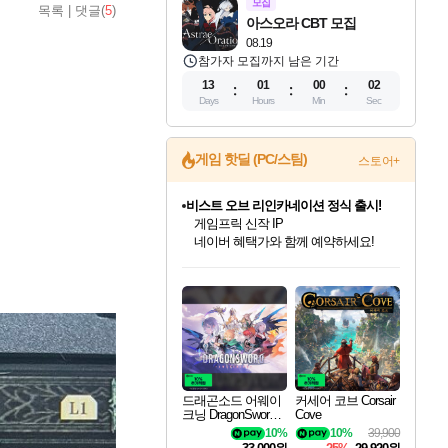
모집
목록
|
댓글(
5
)
아스오라 CBT 모집
08.19
참가자 모집까지 남은 기간
13
01
00
01
Days
Hours
Min
Sec
비스트 오브 리인카네이션 정식 출시!
게임 핫딜 (PC/스팀)
스토어+
게임프릭 신작 IP
네이버 혜택가와 함께 예약하세요!
커세어 코브 출시 기념 할인!
해적'섬'을 발전시키자!
할인&네이버혜택으로 만나보세요!
드래곤소드: 어웨이크닝 입점!
문명 7 특별 할인!
귀무자: 검의 길 예약 판매 중!
더 렐릭 퍼스트 가디언 정식 출시
베데스다 40주년 기념 할인 중!
마블 투혼 파이팅 소울즈 예약 판매 중!
캡콤 프렌차이즈 할인 진행 중!
캡콤 일부 상품 상시 할인
스타워즈 은하계 레이서
로블록스 기프트 카드 공식 입점
스팀으로 만나는 드래곤소드!
조선&고려 DLC 출시 예정
10% 할인과
설화x하드코어 액션!
베데스다의 명작들을
마블 히어로 총 출동&화려한 격투!
몬헌, 바하 등 인기 IP를
몬헌 와일즈 & 드래곤즈 도그마2
인벤게임즈에서 10% 추가 적립
Robux를 가장 안전하고
네이버혜택과 함께 만나보세요!
50%할인&추가 적립까지!
이니&베니 혜택까지!
네이버페이 혜택과 만나보세요!
40주년 프로모션으로 만나보세요!
네이버 포인트 혜택까지!
할인가에 만나보세요!
일부 에디션 상시 할인!
혜택으로 예약 판매 중
편안하게 충전하세요
드래곤소드 어웨이
커세어 코브 Corsair
크닝 DragonSword A
Cove
wakening
10%
10%
39,900