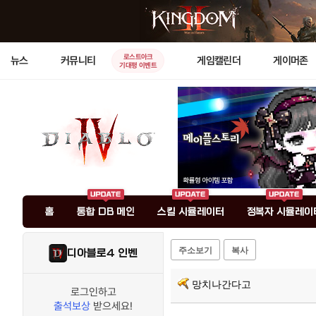
로스트아크
뉴스
커뮤니티
게임캘린더
게이머존
기대평 이벤트
홈
통합 DB 메인
스킬 시뮬레이터
정복자 시뮬레이
주소보기
복사
디아블로4 인벤
망치나간다고
로그인하고
출석보상
받으세요!