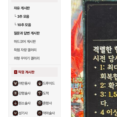
자유 게시판
└
3추 모음
└
10추 모음
질문과 답변 게시판
하드코어 게시판
득템 자랑 갤러리
외형 꾸미기 갤러리
직업 게시판
야만용사
드루이드
강령술사
도적
원소술사
혼령사
성기사
악마술사