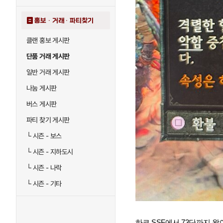
홍보 · 거래 · 파티찾기
클랜 홍보 게시판
단품 거래 게시판
일반 거래 게시판
나눔 게시판
버스 게시판
파티 찾기 게시판
└
시즌 - 보스
└
시즌 - 지하도시
└
시즌 - 나락
└
시즌 - 기타
하코 SSF에서 73단까지 왔