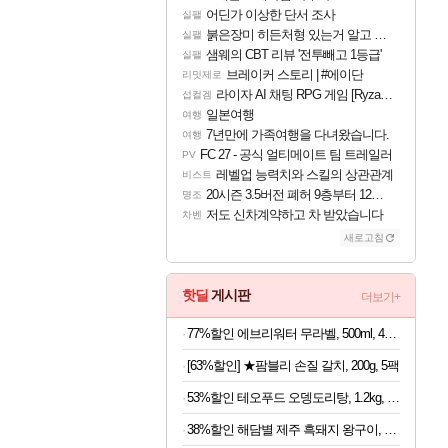
어딘가 이상한 단서 조사
실팰
붉은장미 히든처형 있는거 알고 있었음?
실팰
샘웨의 CBT 리뷰 '전투빼고 1등급'
실팰
브레이커 스토리 | #에이단
리밋제로
라이자 AI 채팅 RPG 게임 [RyzaChat: AI] 공개
섭컬겜
일본여행
여행
7년만에 가족여행을 다녀왔습니다.
여행
FC 27 - 공식 얼티메이트 팀 트레일러
PV
레벨업 능력치와 스킬의 상관관계
비스트
20시즌 3.5버전 폐허 9층부터 12층까지 클리어 조합 | 죽음의 노래와 바닷속 폐허 |
명조
저도 신차계약하고 차 받았습니다
차벤
새로고침
핫딜
게시판
더보기+
77%할인 에브리워터 무라벨, 500ml, 40개
[63%할인] ★팜블리 손질 갈치, 200g, 5팩
53%할인 테오푸드 오뎅도리탕, 1.2kg, 1개
38%할인 해담별 제주 흑돼지 왕구이, 1.2kg, 2개