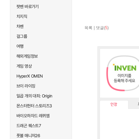
팟벤 바로가기
치지직
차벤
목록
|
댓글(
5
)
걸그룹
여행
해외게임정보
게임 영상
HyperX OMEN
브이 라이징
일곱 개의 대죄: Origin
인장
몬스터헌터 스토리즈3
바이오하자드 레퀴엠
드래곤 퀘스트7
풋볼 매니저26