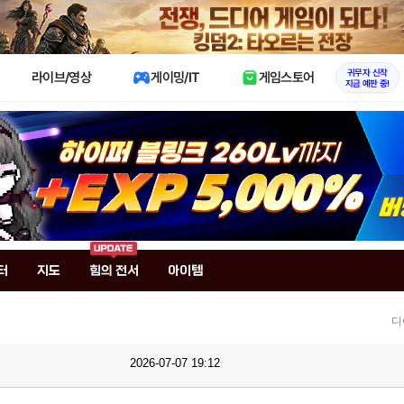
X
귀무자 신작
라이브/영상
게이밍/IT
게임스토어
지금 예판 중!
터
지도
힘의 전서
아이템
디
2026-07-07 19:12