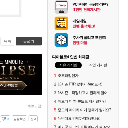
PC 견적이 궁금하다면?
IT인벤 견적게시판
매일매일,
인벤 출석체크!
주사위 굴리고 포인트!
목록
글쓰기
인벤 마블
디아블로4 인벤 화제글
자유 게시판
직업 게시판
1
오프타임인가
2
15시즌 PTR 짧후기 (feat.도적)
3
15시즌... 작정하고 시원하게 썰어보라고 만든시즌인 듯
4
저보다 더 한 분들도 계시겠지만
새로고침
5
증오의 메아리 이거 정채가 뭔가요?
6
뉴빈데요 언제까지재밌나요
감
0
공감 확인
신고
7
미가공 태고의 가루 어디가 젤 잘모이나요? ㅎㅎ