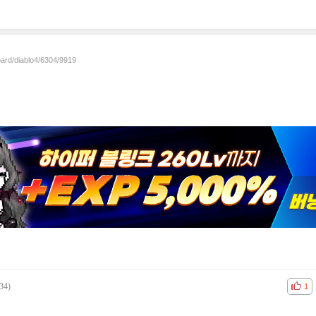
oard/diablo4/6304/9919
34)
공감
비공
1