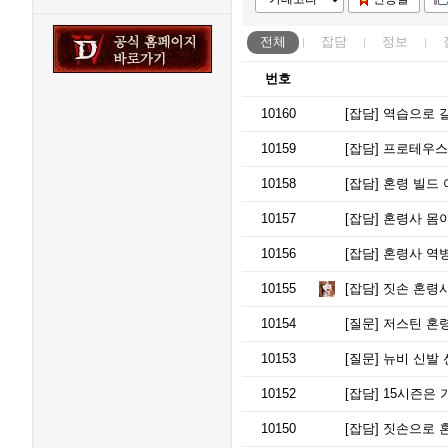
전체
잡담
정보
번호
10160
[잡담]
역습으로 갈
10159
[잡담]
프로테우스 
10158
[잡담]
혼령 빌드 
10157
[잡담]
혼령사 몸이
10156
[잡담]
혼령사 역병빌
10155
[잡담]
짓손 혼령사
10154
[질문]
저스틴 혼령
10153
[질문]
뉴비 신발
10152
[잡담]
15시즌은 
10150
[잡담]
짓손으로 