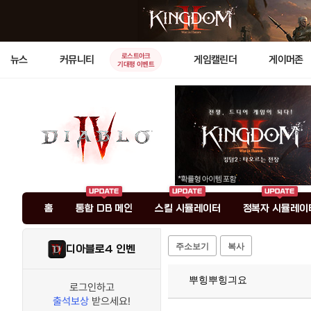
로스트아크
뉴스
커뮤니티
게임캘린더
게이머존
기대평 이벤트
홈
통합 DB 메인
스킬 시뮬레이터
정복자 시뮬레이
주소보기
복사
디아블로4 인벤
뿌힝뿌힝긔요
로그인하고
출석보상
받으세요!