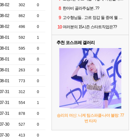
08-02
302
0
8
한아비 골라주실분..??
08-02
862
0
9
고수형님들.. 고르 장갑 둘 중에 뭘 써야할까요?
08-02
10
496
0
여러분의 15시즌 스타트직업은??
08-01
592
1
추천 코스프레 갤러리
08-01
595
0
08-01
829
0
08-01
263
0
08-01
773
0
07-31
312
0
07-31
554
1
07-31
878
0
승리의 여신: 니케 팀스파클-나야 블랑: 77
번 타자
07-30
527
0
07-30
413
0