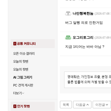
나만행복한놈
(2026-07-08 
버그 딜뻥 의로 인한거임
오그리토그리
(2026-07-09 
공통 커뮤니티
지금 1티어는 바바 아님 ?
오픈 이슈 갤러리
오늘의 핫벤
오늘의 팟벤
AI 그림 그리기
PC 견적 게시판
더보기
목록
다음글
이전글
인기 팟벤