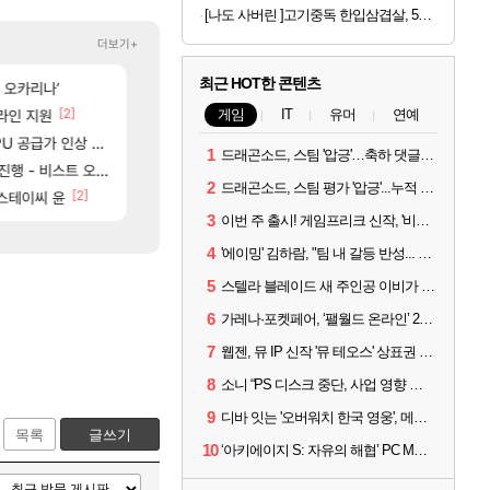
[나도 사버린 ]고기중독 한입삼겹살, 500g, 4개
더보기+
최근 HOT한 콘텐츠
[54]
[40]
가 없어(?)
 오카리나’
쫀지 실시간
샘웨의 CBT 리뷰 '전투빼고 1등급'
로아
실팰
[2]
[61]
[1]
프라인 지원
와 퍼클나왔당
붉은장미 히든처형 있는거 알고 있었음?
게임
IT
유머
연예
로아
실팰
[39]
[2]
[5]
U 공급가 인상 보도
라이트닝무한비약관련
내차 인증
SOL
차벤
1
드래곤소드, 스팀 '압긍'…축하 댓글 달고 게임 코드 받자!
[45]
[63]
ㅋㅋㅋㅋㅋㅋㅋ
스트 오브 리인카네이션
노말 클 45분컷
과부하 한정 아니다! 정예림, 화속성 서포터 세대 
로아
나혼렙
2
드래곤소드, 스팀 평가 '압긍'...누적 판매량 20만장 돌파
[45]
[2]
[33]
ㅋㅋㅋ
 스테이씨 윤
완갑 이새끼 뭐임?
라이자 AI 채팅 RPG 게임 [RyzaChat: AI] 
로아
섭컬겜
3
이번 주 출시! 게임프리크 신작, '비스트 오브 리인카네이션'
4
'에이밍' 김하람, "팀 내 갈등 반성... 끝까지 뛰고 싶었다"
5
스텔라 블레이드 새 주인공 이비가 부릅니다, 'Wanna be in LOVE' 뮤비 공개
6
가레나·포켓페어, ‘팰월드 온라인’ 2026년 출시 예고
7
웹젠, 뮤 IP 신작 '뮤 테오스' 상표권 출원
8
소니 “PS 디스크 중단, 사업 영향 없다”
9
디바 잇는 '오버워치 한국 영웅', 메카 파일럿 디몬 나온다
목록
글쓰기
10
‘아키에이지 S: 자유의 해협’ PC MMORPG로 개발한다