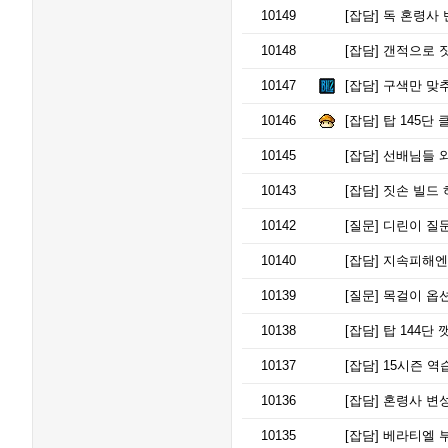
10149
[잡담]
독 혼령사 
10148
[잡담]
갠적으로 짓
10147
[잡담]
구색만 맞추
10146
[잡담]
탑 145단 
10145
[잡담]
선배님들 와
10143
[잡담]
짓손 빌드 
10142
[질문]
디린이 질
10140
[잡담]
지속피해엔
10139
[질문]
목걸이 옵
10138
[잡담]
탑 144단
10137
[잡담]
15시즌 역
10136
[잡담]
혼령사 변성
10135
[잡담]
베라티엘 부