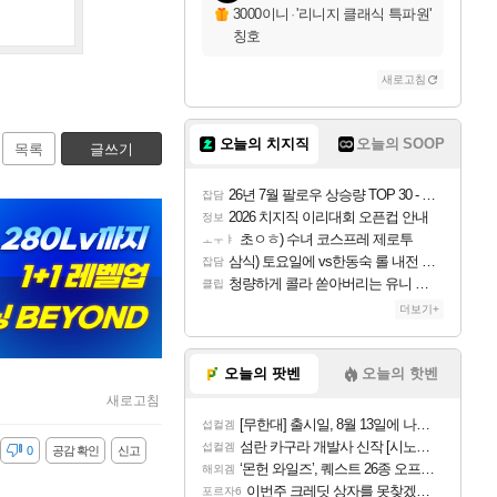
3000이니
·
'리니지 클래식 특파원'
칭호
새로고침
오늘의 치지직
오늘의 SOOP
목록
글쓰기
26년 7월 팔로우 상승량 TOP 30 - 월간 치지직
잡담
2026 치지직 이리대회 오픈컵 안내
정보
초ㅇㅎ) 수녀 코스프레 제로투
ㅗㅜㅑ
삼식) 토요일에 vs한동숙 롤 내전 예정
잡담
청량하게 콜라 쏟아버리는 유니 ㅋㅋㅋ
클립
더보기+
오늘의 팟벤
오늘의 핫벤
새로고침
[무한대] 출시일, 8월 13일에 나오나
섭컬겜
섬란 카구라 개발사 신작 [시노비 넥서스] 연내 출시 예정
섭컬겜
감
0
공감 확인
신고
‘몬헌 와일즈’, 퀘스트 26종 오프라인 지원
해외겜
이번주 크레딧 상자를 못찾겠어요
포르자6