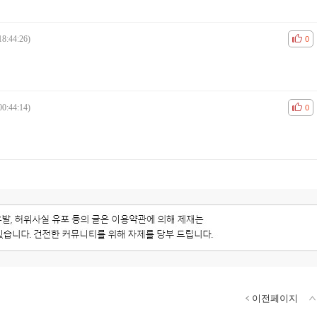
18:44:26)
공감
비공
0
00:44:14)
공감
비공
0
이전페이지