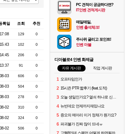
PC 견적이 궁금하다면?
IT인벤 견적게시판
매일매일,
등록일
조회
추천
인벤 출석체크!
17:08
129
0
주사위 굴리고 포인트!
15:43
102
0
인벤 마블
14:45
206
0
디아블로4 인벤 화제글
13:37
91
0
자유 게시판
직업 게시판
08-03
606
0
1
오프타임인가
08-03
504
0
2
15시즌 PTR 짧후기 (feat.도적)
08-03
3
278
0
오늘 생일인가요? 열쇠 하나로 신화문장 2개 겟했습니다.
4
뉴빈데요 언제까지재밌나요
08-02
310
0
5
증오의 메아리 이거 정채가 뭔가요?
08-02
324
0
6
파괴불가 진짜 많이 뜨네ㅠ
08-02
506
0
7
고행8인데 스펙업 어떻게 하면될까요?