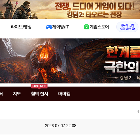
X
귀무자 신작
라이브/영상
게이밍/IT
게임스토어
지금 예판 중!
터
지도
힘의 전서
아이템
디
2026-07-07 22:08