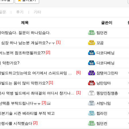
질문
후기
기타
제목
글쓴이
아탔슴다. 질문이 하나있슴다.
팀던컨
[1]
심장 하나 남는분 계실까요?ㅜㅜ
꼬곰
[2]
어느분꺼 참조하면될까요??
다코다베닝
 약한가요?
다코다베닝
[6]
드하고잇는데요 여기에서 스피드파밍 셋팅 있나요?
잠탱아그만자
[1]
빌드는 몸이 많이 약한가요?
낭만앙마
[1]
사 역병 빌드에서 최대결의 어디서 챵기나요?
똥양인칭챙총
[3]
 선택좀 부탁드립니다ㅠㅠ
서방니임
기본기술 시즌 베라티엘 부적 박고
힙라인
[2]
혼령사를 시작했슴다
팀던컨