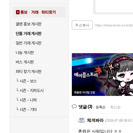
홍보 · 거래 · 파티찾기
클랜 홍보 게시판
주소복사
https://www.inven.co.kr/b
단품 거래 게시판
일반 거래 게시판
나눔 게시판
버스 게시판
파티 찾기 게시판
└
시즌 - 보스
└
시즌 - 지하도시
└
시즌 - 나락
(3)
댓글
등록순
|
최신순
└
시즌 - 기타
체게봐라
(2026-07-08 00:01:
혼령은 사랑입니다 ㅎㅎ