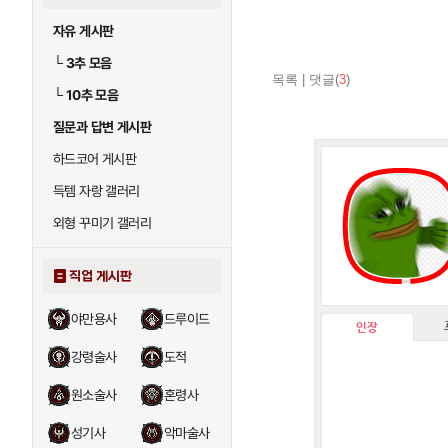
자유 게시판
└
3추 모음
목록
|
댓글(
3
)
└
10추 모음
질문과 답변 게시판
하드코어 게시판
득템 자랑 갤러리
외형 꾸미기 갤러리
직업 게시판
야만용사
드루이드
인장
강령술사
도적
원소술사
혼령사
성기사
악마술사