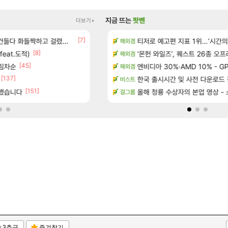
지금 뜨는
팟벤
더보기+
[7]
율자, 벨가르딘 티저
다 화들짝하고 걸렸네 ㅋㅋㅋㅋ
ㅇㅂ) 로사단: 아니 퍼클팟 너무 심하네 예의
티저로 예고편 지표 1위…‘시간의
로아
해외겜
[2]
[8]
[94]
feat.도적)
 ex구해요
우주최초 보스가 낙사하는 게임
‘몬헌 와일즈’, 퀘스트 26종 오
로아
해외겜
[45]
림차순
 보초는 너무 힘들어
(추가) 이건 어떻게 해석해야 되나
엔비디아 30%·AMD 10% - GP
검은사막
해외겜
[137]
게임 [펄 인 블루] 티저 사이트 오픈
ㅇㅂ) 실시간 갱쥰 전투머리 염색 ㅋㅋㅋㅋㅋㅋ
한국 출시시간 및 사전 다운로드 진행 - 비
로아
비스트
[151]
클했습니다
작 [시노비 넥서스] 연내 출시 예정
ㅇㅂ) 쫀지 채팅창 ㅋㅋㅋㅋㅋㅋㅋㅋ
올해 청룡 수상자의 본업 영상 -
로아
걸그룹
3추글
즐겨찾기