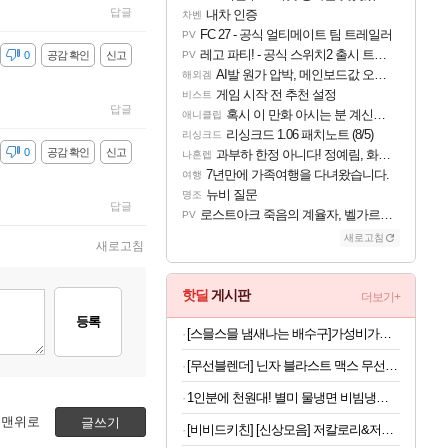
답글
내차 인증
차벤
FC 27 - 공식 얼티메이트 팀 트레일러
PV
레고 파티! - 공식 스위치2 출시 트레일러
감
0
공감 확인
신고
PV
AI발 원가 압박, 메인보드값 오르나
해외겜
게임 시작 전 추천 설정
비스트
답글
혹시 이 만화 아시는 분 계신가요
애니클립
리싱크드 1.06 패치노트 (8/5)
리싱크드
감
0
공감 확인
신고
과부하 한정 아니다! 정예림, 화속성 서포터 세대 교체
나혼렙
7년만에 가족여행을 다녀왔습니다.
여행
뉴비 질문
명조
답글
로스트아크 죽음의 계율자, 벨가르딘 티저
PV
새로고침
새로고침
핫딜
게시판
더보기+
등록
[스믈스믈 냄새나는 배수구]가성비가브랜드다 배수구 클리너, 2.1L, 6개
[무선블렌더] 닌자 블라스트 맥스 무선 블렌더 BC251KR, 플래티넘실버, 1개
1인분에 천원대! 별미 물냉면 비빔냉면 10인세트 (메밀/칡/도토리)
맨위로
글쓰기
[비비드키친] [신상모음] 저칼로리&저당 소스&드레싱 3개 골라담기