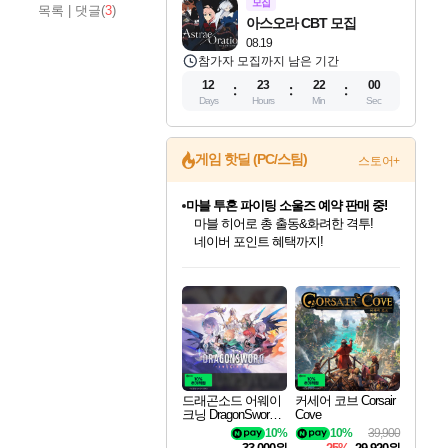
모집
목록
|
댓글(
3
)
아스오라 CBT 모집
08.19
참가자 모집까지 남은 기간
12
23
21
59
Days
Hours
Min
Sec
게임 핫딜 (PC/스팀)
스토어+
마블 투혼 파이팅 소울즈 예약 판매 중!
마블 히어로 총 출동&화려한 격투!
네이버 포인트 혜택까지!
드래곤소드: 어웨이크닝 입점!
문명 7 특별 할인!
귀무자: 검의 길 예약 판매 중!
비스트 오브 리인카네이션 정식 출시!
커세어 코브 출시 기념 할인!
더 렐릭 퍼스트 가디언 정식 출시
베데스다 40주년 기념 할인 중!
캡콤 프렌차이즈 할인 진행 중!
캡콤 일부 상품 상시 할인
스타워즈 은하계 레이서
로블록스 기프트 카드 공식 입점
스팀으로 만나는 드래곤소드!
조선&고려 DLC 출시 예정
10% 할인과
게임프릭 신작 IP
해적'섬'을 발전시키자!
설화x하드코어 액션!
베데스다의 명작들을
몬헌, 바하 등 인기 IP를
몬헌 와일즈 & 드래곤즈 도그마2
인벤게임즈에서 10% 추가 적립
Robux를 가장 안전하고
네이버혜택과 함께 만나보세요!
50%할인&추가 적립까지!
이니&베니 혜택까지!
네이버 혜택가와 함께 예약하세요!
할인&네이버혜택으로 만나보세요!
네이버페이 혜택과 만나보세요!
40주년 프로모션으로 만나보세요!
할인가에 만나보세요!
일부 에디션 상시 할인!
혜택으로 예약 판매 중
편안하게 충전하세요
드래곤소드 어웨이
커세어 코브 Corsair
크닝 DragonSword A
Cove
wakening
10%
10%
39,900