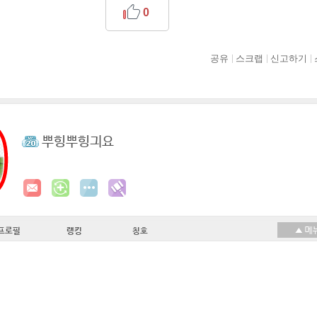
0
공유
스크랩
신고하기
뿌힝뿌힝긔요
프로필
랭킹
칭호