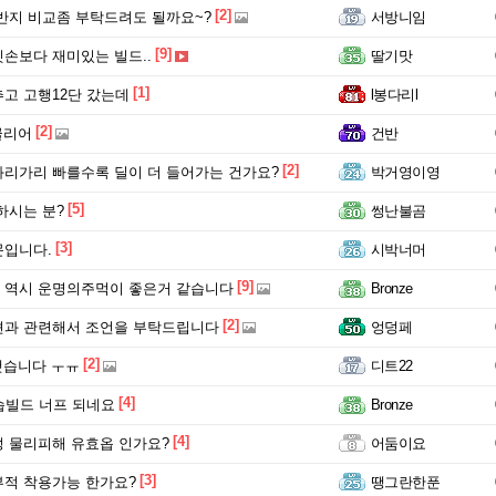
[2]
반지 비교좀 부탁드려도 될까요~?
서방니임
[9]
손보다 재미있는 빌드..
딸기맛
[1]
고 고행12단 갔는데
l봉다리l
[2]
클리어
건반
[2]
리가리 빠를수록 딜이 더 들어가는 건가요?
박거영이영
[5]
하시는 분?
썽난불곰
[3]
문입니다.
시박너머
[9]
 역시 운명의주먹이 좋은거 같습니다
Bronze
[2]
션과 관련해서 조언을 부탁드립니다
엉덩페
[2]
 깻습니다 ㅜㅠ
디트22
[4]
습빌드 너프 되네요
Bronze
[4]
 물리피해 유효옵 인가요?
어둠이요
[3]
적 착용가능 한가요?
땡그란한푼