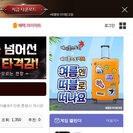
혜택.아이마트
로그인
인
벤
전
체
사
이
트
맵
아블로4 인벤 혼령사 게시판
조회:
1,350
추천:
0
게임 캘린더
더보기+