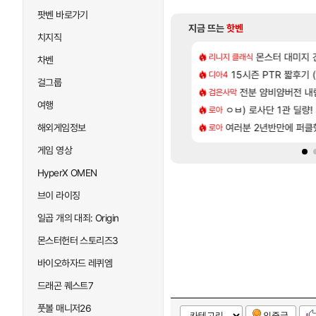
팟벤 바로가기
지금 뜨는
핫벤
치지직
[40]
시간
CBT 리뷰 '전투빼고 1등급'
로스트아크 죽음의 계
몬스터 대미지 건들
리니지 클래식
PV
차벤
[61]
[1]
나왔당
미 히든처형 있는거 알고 있었음?
15시즌 PTR 짧후기 (
이로치 메가가디안
디아4
TCGP
걸그룹
[2]
[5]
무한비약관련
인증
전분 얌비얌버전 내
4컷 만화 | 야간
검은사막
아주프로
여행
[63]
45분컷
 한정 아니다! 정예림, 화속성 서포터 세대 교체
ㅇㅂ) 로사단 1관 딜량!
넷마블, 신작 서브컬쳐 
로아
섭컬겜
[33]
끼 뭐임?
 AI 채팅 RPG 게임 [RyzaChat: AI] 공개
여러분 2년반만에 퍼
섬란 카구라 개발사 신
해외게임정보
로아
섭컬겜
게임 영상
HyperX OMEN
브이 라이징
일곱 개의 대죄: Origin
몬스터헌터 스토리즈3
바이오하자드 레퀴엠
드래곤 퀘스트7
풋볼 매니저26
인증글