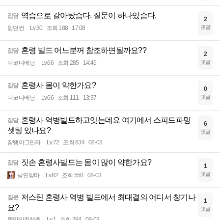
역습으로 갈아탔슴다. 질문이 하나있슴다.
잡담
2
댓글
팀던컨
Lv.30
조회 188
17:08
혼령 빌드 어느분꺼 참조하면될까요??
잡담
2
댓글
다코다베닝
Lv.66
조회 285
14:45
혼령사 몸이 약한가요?
잡담
0
댓글
다코다베닝
Lv.66
조회 111
13:37
혼령사 역병빌드하고잇는데요 여기에서 스피드파밍
잡담
6
셋팅 있나요?
댓글
잠탱아그만자
Lv.72
조회 634
08-03
짓손 혼령사빌드는 몸이 많이 약한가요?
잡담
1
댓글
낭만앙마
Lv.82
조회 550
08-03
저스틴 혼령사 역병 빌드에서 최대결의 어디서 챵기나
질문
1
요?
댓글
똥양인칭챙총
Lv.1
조회 294
08-03