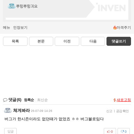
뿌힝뿌힝긔요
메뉴
인장보기
마격주기
목록
본문
이전
다음
댓글쓰기
댓글
(6)
등록순
|
최신순
새로고침
체게봐라
26-07-09 14:26
신고
|
공감 확인
버그가 한시즌이라도 없던때가 없었죠 ㅎㅎ 버그블로임다
답글
0
0