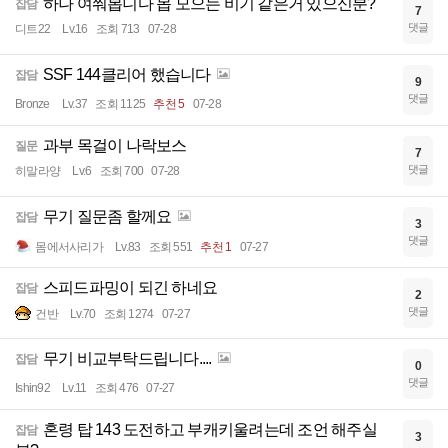
하나 여쭤봅니다 몹 모으는 비기 같은거 있으신분?
잡담
7
댓글
디트22
Lv.16
조회 713
07-28
SSF 144클리어 했습니다
잡담
9
댓글
Bronze
Lv.37
조회 1125
추천 5
07-28
과부 목걸이 나락보스
질문
7
댓글
히말라양
Lv.6
조회 700
07-28
무기 질문좀 할께요
잡담
3
댓글
몸에서사리가
Lv.83
조회 551
추천 1
07-27
스피드파밍이 되긴 하네요
잡담
2
댓글
건반
Lv.70
조회 1274
07-27
무기 비교부탁드립니다....
잡담
0
댓글
Ishin92
Lv.11
조회 476
07-27
혼령 탑 143 도전하고 부캐키울려는데 조언 해주실
잡담
3