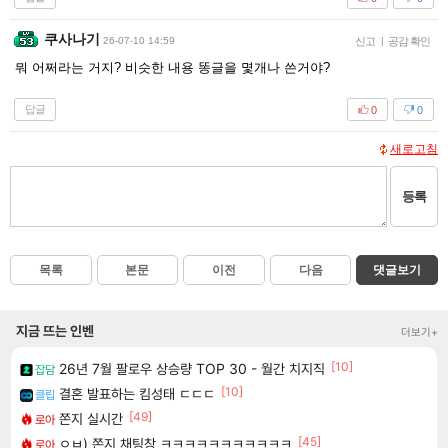
쿠사나기
26-07-10 14:59
신고
|
공감 확인
뭐 어쩌라는 거지? 비슷한 내용 똥글을 몇개나 쓴거야?
답글
0
0
새로고침
등록
목록
본문
이전
다음
댓글보기
지금 뜨는 인벤
더보기+
[10]
26년 7월 팔로우 상승량 TOP 30 - 월간 치지직
잡담
[10]
결혼 발표하는 킴성태 ㄷㄷㄷ
클립
[49]
쫀지 실시간
로아
[45]
ㅇㅂ) 쫀지 채팅창 ㅋㅋㅋㅋㅋㅋㅋㅋㅋㅋㅋ
로아