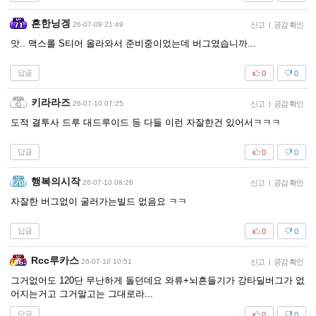
흔한닝겡
26-07-09 21:49
신고
|
공감 확인
앗.. 맥스롤 S티어 올라와서 준비중이었는데 버그였습니까...
답글
0
0
키라라즈
26-07-10 07:25
신고
|
공감 확인
도적 결투사 드루 대드루이드 등 다들 이런 자잘한건 있어서ㅋㅋㅋ
답글
0
0
행복의시작
26-07-10 08:26
신고
|
공감 확인
자잘한 버그없이 굴러가는빌드 없음요 ㅋㅋ
답글
0
0
Rcc루카스
26-07-10 10:51
신고
|
공감 확인
그거없어도 120단 무난하게 돌던데요 와류+뇌흔들기가 강타딜버그가 없
어지는거고 그거말고는 그대로라...
답글
0
0