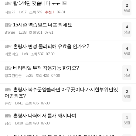
탑 144단 깻습니다 ㅜㅠ
잡담
2
댓글
디트22
Lv.17
조회 569
추천 1
07-31
15시즌 역습빌드 너프 되네요
잡담
4
댓글
Bronze
Lv.38
조회 901
07-31
혼령사 변성 물리피해 유효옵 인가요?
잡담
4
댓글
어둠이요
Lv.8
조회 537
07-30
베라티엘 부적 착용가능 한가요?
잡담
3
댓글
땡그란한푼
Lv.25
조회 423
07-30
혼령사 복수문양쓸라면 아무곳이나 가시한부위만있
잡담
2
어면되죠?
댓글
슈캉
Lv.41
조회 486
07-30
혼령사 나락에서 틈새 깨시나여
잡담
1
댓글
닭장
Lv.30
조회 498
07-30