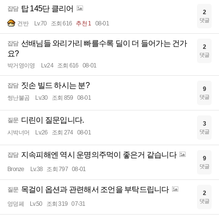
탑 145단 클리어
잡담
2
댓글
건반
Lv.70
조회 616
추천 1
08-01
선배님들 와리가리 빠를수록 딜이 더 들어가는 건가
잡담
2
요?
댓글
박거영이영
Lv.24
조회 616
08-01
짓손 빌드 하시는 분?
잡담
9
댓글
썽난불곰
Lv.30
조회 859
08-01
디린이 질문입니다.
질문
3
댓글
시박너머
Lv.26
조회 274
08-01
지속피해엔 역시 운명의주먹이 좋은거 같습니다
잡담
9
댓글
Bronze
Lv.38
조회 797
08-01
목걸이 옵션과 관련해서 조언을 부탁드립니다
질문
2
댓글
엉덩페
Lv.50
조회 319
07-31