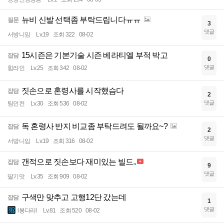
뉴비 신발 선택좀 부탁드립니다ㅠㅠ
질문
3
댓글
서방니임
Lv.19
조회 322
08-02
15시즌은 기본기술 시즌 베라티엘 부적 박고
잡담
0
댓글
힙라인
Lv.25
조회 342
08-02
짓손으로 혼령사를 시작했슴다
잡담
2
댓글
팀던컨
Lv.30
조회 536
08-02
독 혼령사 반지 비교좀 부탁드려도 될까요~?
잡담
2
댓글
서방니임
Lv.19
조회 316
08-02
갠적으로 짓손보다 재미있는 빌드..
잡담
9
댓글
딸기맛
Lv.35
조회 909
08-02
구색만 맞추고 고행12단 갔는데
잡담
1
댓글
l봉다리l
Lv.81
조회 520
08-02