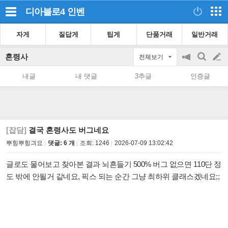
디아블로4
인벤
자게
질답게
팁게
단품거래
일반거래
혼령사
전체보기
공
검
글
지
색
내글
내 댓글
3추글
인증글
on/off
쓰
기
[잡담]
결국 혼령사도 버그네요
뿌힝뿌힝긔요
댓글: 6 개
조회:
1246
2026-07-09 13:02:42
글로도 물어보고 찾아본 결과 뇌흔들기 500% 버그 없으면 110단 정
도 밖에 안될거 같네요, 픽스 되는 순간 그냥 최하위 클래스겠네요;;