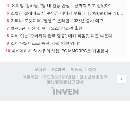
4
'에이밍' 김하람, "팀 내 갈등 반성... 끝까지 뛰고 싶었다"
5
스텔라 블레이드 새 주인공 이비가 부릅니다, 'Wanna be in LOVE' 뮤비 공개
6
가레나·포켓페어, ‘팰월드 온라인’ 2026년 출시 예고
7
웹젠, 뮤 IP 신작 '뮤 테오스' 상표권 출원
8
디바 잇는 '오버워치 한국 영웅', 메카 파일럿 디몬 나온다
9
소니 “PS 디스크 중단, 사업 영향 없다”
10
‘아키에이지 S: 자유의 해협’ PC MMORPG로 개발한다
로그인
PC화면
퀵링크
설정
청소년보호정책
이용약관
개인정보처리방침
▲
불법촬영물신고안내
(주)
인
벤