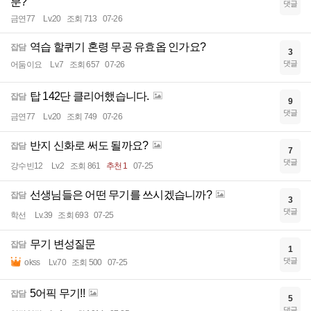
분?
댓글
금연77
Lv.20
조회 713
07-26
역습 할퀴기 혼령 무공 유효옵 인가요?
잡담
3
댓글
어둠이요
Lv.7
조회 657
07-26
탑 142단 클리어했습니다.
잡담
9
댓글
금연77
Lv.20
조회 749
07-26
반지 신화로 써도 될까요?
잡담
7
댓글
강수빈12
Lv.2
조회 861
추천 1
07-25
선생님들은 어떤 무기를 쓰시겠습니까?
잡담
3
댓글
학선
Lv.39
조회 693
07-25
무기 변성질문
잡담
1
댓글
okss
Lv.70
조회 500
07-25
5어픽 무기!!
잡담
5
댓글