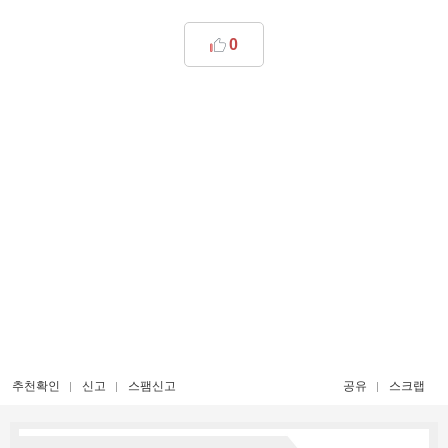
0
추천확인
신고
스팸신고
공유
스크랩