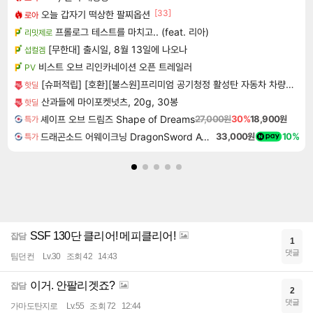
[33]
오늘 갑자기 떡상한 팔찌옵션
로아
프롤로그 테스트를 마치고.. (feat. 리아)
리밋제로
[무한대] 출시일, 8월 13일에 나오나
섭컬겜
비스트 오브 리인카네이션 오픈 트레일러
PV
[슈퍼적립] [호환][불스원]프리미엄 공기청정 활성탄 자동차 차량용 에어컨필터 01
핫딜
산과들에 마이포켓넛츠, 20g, 30봉
핫딜
셰이프 오브 드림즈 Shape of Dreams
27,000원
30%
18,900원
특가
드래곤소드 어웨이크닝 DragonSword Awakening
33,000원
10%
특가
SSF 130단 클리어! 메피클리어!
잡담
1
댓글
팀던컨
Lv.30
조회 42
14:43
이거. 안팔리겟죠?
잡담
2
댓글
가마도탄지로
Lv.55
조회 72
12:44