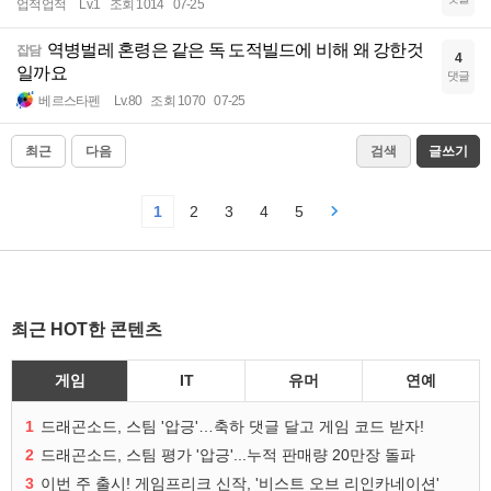
업적업적
Lv.1
조회 1014
07-25
역병벌레 혼령은 같은 독 도적빌드에 비해 왜 강한것
잡담
4
일까요
댓글
베르스타펜
Lv.80
조회 1070
07-25
최근
다음
검색
글쓰기
1
2
3
4
5
최근 HOT한 콘텐츠
게임
IT
유머
연예
1
드래곤소드, 스팀 '압긍'…축하 댓글 달고 게임 코드 받자!
2
드래곤소드, 스팀 평가 '압긍'...누적 판매량 20만장 돌파
3
이번 주 출시! 게임프리크 신작, '비스트 오브 리인카네이션'