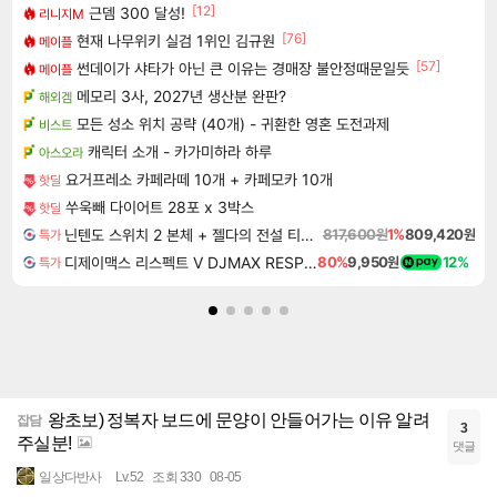
[12]
근뎀 300 달성!
리니지M
[76]
현재 나무위키 실검 1위인 김규원
메이플
[57]
썬데이가 샤타가 아닌 큰 이유는 경매장 불안정때문일듯
메이플
메모리 3사, 2027년 생산분 완판?
해외겜
모든 성소 위치 공략 (40개) - 귀환한 영혼 도전과제
비스트
캐릭터 소개 - 카가미하라 하루
아스오라
요거프레소 카페라떼 10개 + 카페모카 10개
핫딜
쑤욱빼 다이어트 28포 x 3박스
핫딜
닌텐도 스위치 2 본체 + 젤다의 전설 티어스 오브 더 킹덤 닌텐도 스위치 2 에디션 + 젤다의 전설 브레스 오브 더 와일드 닌텐도 스위치 2 에디션 번들
817,600원
1%
809,420원
특가
디제이맥스 리스펙트 V DJMAX RESPECT V
80%
9,950원
12%
특가
왕초보) 정복자 보드에 문양이 안들어가는 이유 알려
잡담
3
주실분!
댓글
일상다반사
Lv.52
조회 330
08-05