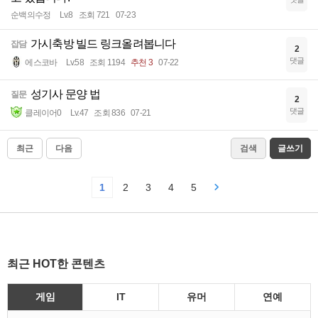
순백의수정
Lv.8
조회 721
07-23
가시축방 빌드 링크올려봅니다
잡담
2
댓글
에스코바
Lv.58
조회 1194
추천 3
07-22
성기사 문양 법
질문
2
댓글
클레이어0
Lv.47
조회 836
07-21
최근
다음
검색
글쓰기
1
2
3
4
5
최근 HOT한 콘텐츠
게임
IT
유머
연예