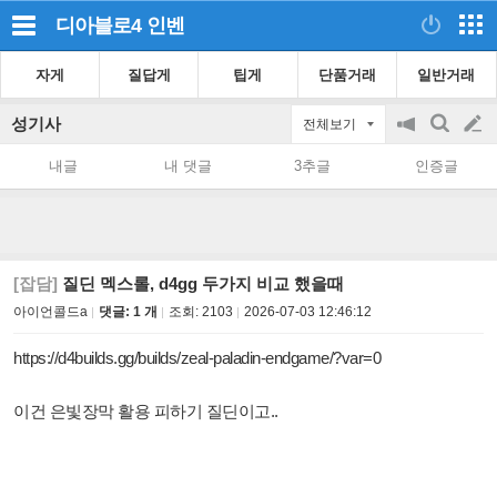
디아블로4
인벤
자게
질답게
팁게
단품거래
일반거래
성기사
전체보기
공
검
글
지
색
내글
내 댓글
3추글
인증글
on/off
쓰
기
[잡담]
질딘 멕스롤, d4gg 두가지 비교 했을때
아이언콜드a
댓글: 1 개
조회:
2103
2026-07-03 12:46:12
https://d4builds.gg/builds/zeal-paladin-endgame/?var=0
이건 은빛장막 활용 피하기 질딘이고..