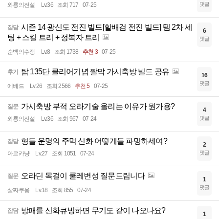
댓글
와룡의전설
Lv.36
조회 717
07-25
시즌 14 광신도 전진 빌드[할배검 전진 빌드] 템 2차 세
잡담
6
팅 + 스킬 트리 + 정복자 트리
댓글
순백의수정
Lv.8
조회 1738
추천 3
07-25
탑 135단 클리어기념 짤막 가시축방 빌드 공유
후기
16
댓글
에베드
Lv.26
조회 2566
추천 5
07-25
가시축방 부적 오라기술 올리는 이유가 뭔가용?
질문
4
댓글
와룡의전설
Lv.36
조회 967
07-24
형들 운명의 주먹 신화 어떻게들 파밍하세여?
잡담
2
댓글
아르카냥
Lv.27
조회 1051
07-24
오라딘 목걸이 쿨레변성 질문드립니다
질문
1
댓글
살짜쿠웅
Lv.18
조회 855
07-24
방패를 신화큐빙하면 무기도 같이 나오나요?
잡담
1