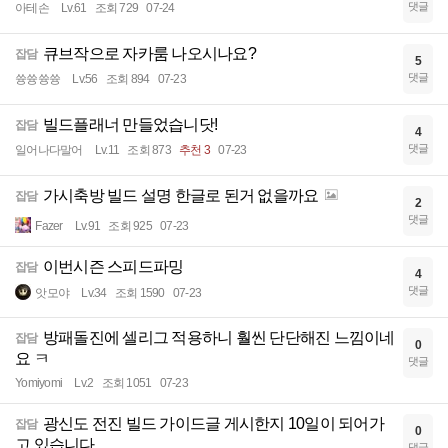
댓글
아테손
Lv.61
조회 729
07-24
큐브작으로 자카룸 나오시나요?
잡담
5
댓글
쓩쓩쓩쓩
Lv.56
조회 894
07-23
빌드플래너 만들었습니닷!
잡담
4
댓글
일어나다말어
Lv.11
조회 873
추천 3
07-23
가시축방 빌드 설명 한글로 된거 없을까요
잡담
2
댓글
Fazer
Lv.91
조회 925
07-23
이번시즌 스피드파밍
잡담
4
댓글
앗모야
Lv.34
조회 1590
07-23
방패돌진에 셀리그 적용하니 훨씬 단단해진 느낌이네
잡담
0
요 ㅋ
댓글
Yomiyomi
Lv.2
조회 1051
07-23
광신도 전진 빌드 가이드글 게시한지 10일이 되어가
잡담
0
고 있습니다.
댓글