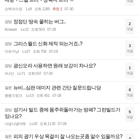
댓글
순백의수정
Lv.9
조회 1285
추천 1
07-30
정점딘 땅속 뭍히는 버그..
잡담
2
댓글
Koswan
Lv.22
조회 503
07-29
그리스월드 신화 제작 되는거죠..?
잡담
3
댓글
아르카냥
Lv.27
조회 758
07-29
광신오라 사용하면 원래 보강이 차나요?
잡담
1
댓글
3사단
Lv.71
조회 567
07-29
뉴비...심판 데미지 관련 간단 질문드립니당
질문
0
댓글
붕봉드링크
Lv.15
조회 451
07-28
성기사 빌드 중에 몸주위돌아가는 방패? 그런빌드가
잡담
5
있나요?
댓글
닉넴닉넴머해
Lv.20
조회 1135
07-28
피의 광기 우상 목걸이 잘 나오는곳좀 알수 있을까요?
질문
4