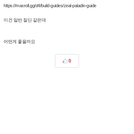
https://maxroll.gg/d4/build-guides/zeal-paladin-guide
이건 일반 질딘 같은데
어떤게 좋을까요
0