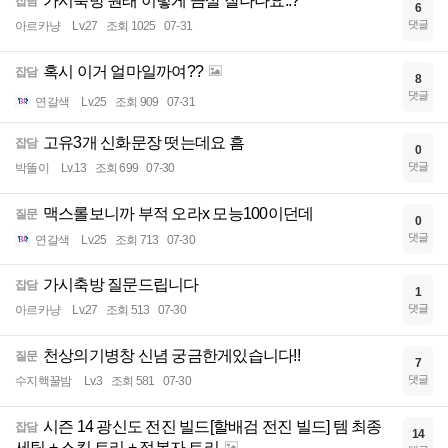
가시축방 원래 이렇게 끔살 잘나나요..?
잡담
6
댓글
아르카냥
Lv.27
조회 1025
07-31
혹시 이거 얼마일까여??
잡담
8
댓글
연갈색
Lv.25
조회 909
07-31
고유3개 신화문장 떳는데요 흠
잡담
0
댓글
박똘이
Lv.13
조회 699
07-30
맥스롤보니까 부적 오라x 모능100이던데
질문
0
댓글
연갈색
Lv.25
조회 713
07-30
가시축방 질문드립니다
잡담
1
댓글
아르카냥
Lv.27
조회 513
07-30
천상의기병창 신념 궁금한게있습니다!!
질문
7
댓글
수지핵꿀밤
Lv.3
조회 581
07-30
시즌 14 광신도 전진 빌드[할배검 전진 빌드] 템 최종
잡담
14
세팅 + 스킬 트리 + 정복자 트리