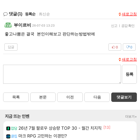
댓글
(1)
등록순
|
최신순
새로고침
부이르비
26-07-03 13:23
신고
|
공감 확인
좋고나쁨은 결국 본인이해보고 판단하는방법밖에
답글
0
0
새로고침
등록
목록
본문
이전
다음
댓글보기
지금 뜨는 인벤
더보기+
[13]
26년 7월 팔로우 상승량 TOP 30 - 월간 치지직
잡담
마크 RPG 고민하는 이경민?
클립