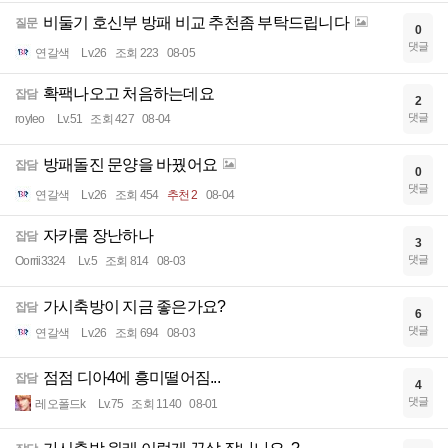
비둘기 호신부 방패 비교 추천좀 부탁드립니다
질문
0
댓글
연갈색
Lv.26
조회 223
08-05
확팩나오고 처음하는데요
잡담
2
댓글
royleo
Lv.51
조회 427
08-04
방패돌진 문양을 바꿨어요
잡담
0
댓글
연갈색
Lv.26
조회 454
추천 2
08-04
자카룸 장난하나
잡담
3
댓글
Oorrii3324
Lv.5
조회 814
08-03
가시축방이 지금 좋은가요?
잡담
6
댓글
연갈색
Lv.26
조회 694
08-03
점점 디아4에 흥미떨어짐...
잡담
4
댓글
레오폴드k
Lv.75
조회 1140
08-01