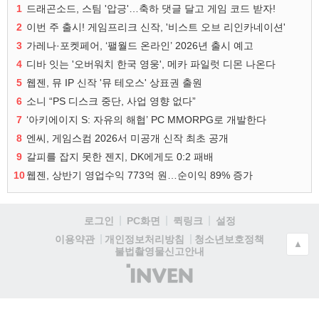
1
드래곤소드, 스팀 '압긍'…축하 댓글 달고 게임 코드 받자!
2
이번 주 출시! 게임프리크 신작, '비스트 오브 리인카네이션'
3
가레나·포켓페어, ‘팰월드 온라인’ 2026년 출시 예고
4
디바 잇는 '오버워치 한국 영웅', 메카 파일럿 디몬 나온다
5
웹젠, 뮤 IP 신작 '뮤 테오스' 상표권 출원
6
소니 “PS 디스크 중단, 사업 영향 없다”
7
‘아키에이지 S: 자유의 해협’ PC MMORPG로 개발한다
8
엔씨, 게임스컴 2026서 미공개 신작 최초 공개
9
갈피를 잡지 못한 젠지, DK에게도 0:2 패배
10
웹젠, 상반기 영업수익 773억 원…순이익 89% 증가
로그인
PC화면
퀵링크
설정
청소년보호정책
이용약관
개인정보처리방침
▲
불법촬영물신고안내
(주)
인
벤