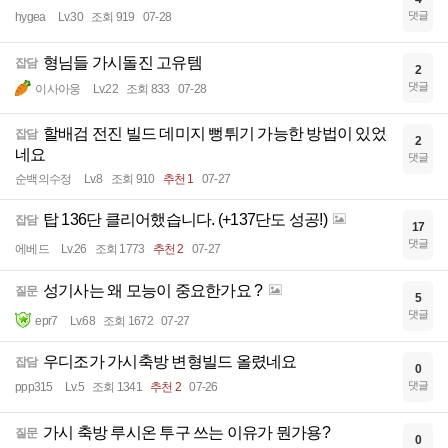
댓글
hygea
Lv.30
조회 919
07-28
형님들 가시돌진 고유템
잡담
2
댓글
이사아웅
Lv.22
조회 833
07-28
할배검 전진 빌드 데미지 뻥튀기 가능한 방법이 있었
잡담
2
네요
댓글
순백의수정
Lv.8
조회 910
추천 1
07-27
탑 136단 클리어했습니다. (+137단도 성공!)
잡담
17
댓글
에베드
Lv.26
조회 1773
추천 2
07-27
성기사는 왜 모능이 중요한가요 ?
질문
5
댓글
epr7
Lv.68
조회 1672
07-27
우디조가 가시축방 변형빌드 올렸네요
잡담
0
댓글
ppp315
Lv.5
조회 1341
추천 2
07-26
가시 축방 루시온 투구 쓰는 이유가 뭔가용?
질문
0