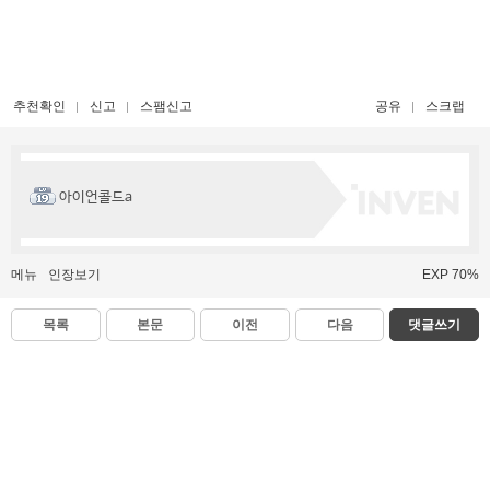
추천확인
신고
스팸신고
공유
스크랩
아이언콜드a
메뉴
인장보기
EXP 70%
목록
본문
이전
다음
댓글쓰기