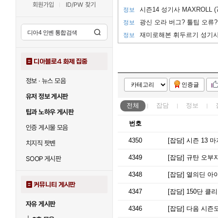
회원가입
ID/PW 찾기
시즌14 성기사 MAXROLL (
정보
광신 오라 버그? 툴팁 오류?
정보
재미로해본 휘두르기 성기사
정보
디아블로4 화제 집중
정보 · 뉴스 모음
인증글
유저 정보 게시판
전체
잡담
정보
팁과 노하우 게시판
번호
인증 게시물 모음
4350
[잡담]
시즌 13 
치지직 팟벤
4349
[잡담]
규탄 오부지
SOOP 게시판
4348
[잡담]
열의딘 아이
커뮤니티 게시판
4347
[잡담]
150단 클
자유 게시판
4346
[잡담]
다음 시즌도