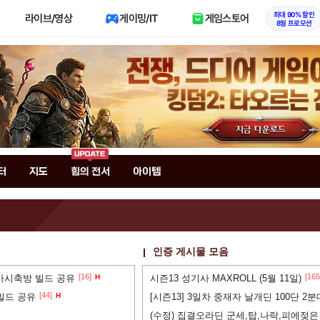
최대 90% 할인
라이브/영상
게이밍/IT
게임스토어
8월 프로모션
터
지도
힘의 전서
아이템
인증 게시물 모음
[16]
[165
 가시축방 빌드 공유
H
시즌13 성기사 MAXROLL (5월 11일)
[44]
 빌드 공유
H
[시즌13] 3일차 중재자 날개딘 100단 2
(수정) 집결오라딘 군세,탑,나락,피에젖