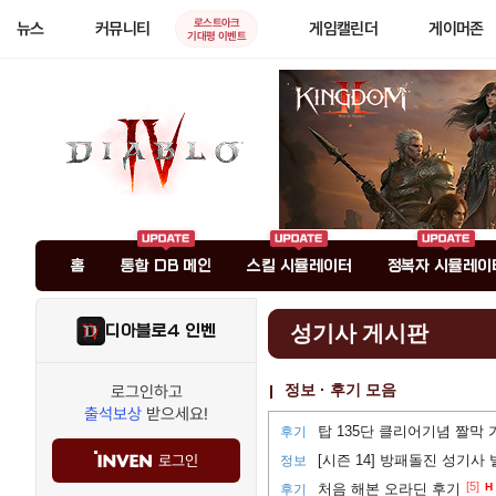
로스트아크
뉴스
커뮤니티
게임캘린더
게이머존
기대평 이벤트
홈
통합 DB 메인
스킬 시뮬레이터
정복자 시뮬레이
디아블로4 인벤
성기사 게시판
정보 · 후기 모음
로그인하고
출석보상
받으세요!
탑 135단 클리어기념 짤막
후기
로그인
[시즌 14] 방패돌진 성기사
정보
[5]
처음 해본 오라딘 후기
H
후기