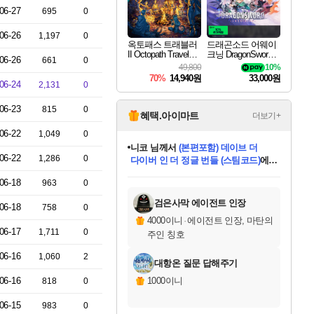
06-27
695
0
06-26
1,197
0
옥토패스 트래블러
드래곤소드 어웨이
II Octopath Traveler I
크닝 DragonSword A
06-26
661
0
I
wakening
49,800
10%
70%
14,940원
33,000원
06-24
2,131
0
06-23
815
0
혜택.아이마트
더보기+
06-22
1,049
0
니코
님께서
(본편포함) 데이브 더
06-22
1,286
0
다이버 인 더 정글 번들 (스팀코드)
에
미스골든위크
별땡
당첨되셨습니다.
한건했습니다
프로틴스101
별빛희망
미오몬도
아기쿠키
eksxo
칠부
설레임v
어느덧
동작그만
영웅97
우는무
유리별
나무아래쉼터
달빛아이
밍끼
해무
님께서
님께서
님께서
님께서
님께서
님께서
님께서
님께서
님께서
님께서
님께서
님께서
님께서
님께서
님께서
엘든 링 밤의 통치자
님께서
네이버페이 1만원
로블록스 기프트카드
엘든 링 밤의 통치자
님께서
님께서
님께서
디스코 엘리시움 최종판
엘든 링 밤의 통치자
네이버페이 1만원
로블록스 기프트카드
인투 더 브리치
로블록스 기프트카드
로블록스 기프트카드
엘든 링 밤의 통치자
(본편포함) 데이브 더
(본편포함) 데이브 더
드래곤 퀘스트 XI S
네이버페이 1만원
몬스터 헌터 월드
마피아
로블록스
06-18
963
0
아이스본 마스터 에디션 (스팀코드)
디럭스 에디션 (스팀코드)
데피니티브 에디션 (스팀코드)
교환권
1만원권
디럭스 에디션 (스팀코드)
다이버 인 더 정글 번들 (스팀코드)
(스팀코드)
교환권
1만원권
디럭스 에디션 (스팀코드)
다이버 인 더 정글 번들 (스팀코드)
(스팀코드)
교환권
1만원권
기프트카드 1만 5천원권
지나간 시간을 찾아서 데피니티브
2만원권
디럭스 에디션 (스팀코드)
에 당첨되셨습니다.
에 당첨되셨습니다.
에 당첨되셨습니다.
에 당첨되셨습니다.
에 당첨되셨습니다.
에 당첨되셨습니다.
를 교환.
에 당첨되셨습니다.
에 당첨되셨습니다.
를 교환.
에
에
에
에
에
에
에
를
교환.
당첨되셨습니다.
당첨되셨습니다.
당첨되셨습니다.
당첨되셨습니다.
당첨되셨습니다.
당첨되셨습니다.
에디션 (스팀코드)
당첨되셨습니다.
를 교환.
검은사막 에이전트 인장
06-18
758
0
4000이니
·
에이전트 인장, 마탄의
06-17
1,711
0
주인 칭호
06-16
1,060
2
대항온 질문 답해주기
06-16
1000이니
818
0
06-15
983
0