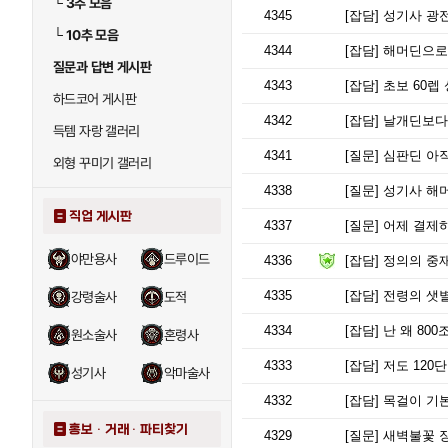
└
3추 모음
4345
[잡담]
성기사 광
└
10추 모음
4344
[잡담]
해머딘으로 
질문과 답변 게시판
4343
[잡담]
초보 60렙
하드코어 게시판
4342
[잡담]
날개딘보다
득템 자랑 갤러리
4341
[질문]
심판딘 아
외형 꾸미기 갤러리
4338
[질문]
성기사 해머
직업 게시판
4337
[질문]
어제 결제하
야만용사
드루이드
4336
[잡담]
정의의 중재
4335
[잡담]
전령의 샛
강령술사
도적
4334
[잡담]
난 왜 80
원소술사
혼령사
4333
[잡담]
저도 120단
성기사
악마술사
4332
[잡담]
목걸이 기
홍보 · 거래 · 파티찾기
4329
[질문]
새벽불꽃 