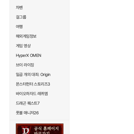
차벤
걸그룹
여행
해외게임정보
게임 영상
HyperX OMEN
브이 라이징
일곱 개의 대죄: Origin
몬스터헌터 스토리즈3
바이오하자드 레퀴엠
드래곤 퀘스트7
풋볼 매니저26