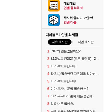
매일매일,
인벤 출석체크!
주사위 굴리고 포인트!
인벤 마블
디아블로4 인벤 화제글
자유 게시판
직업 게시판
1
PTR 왜 만들었을까요?
2
3.1.3 빌드 #73224 (모든 플랫폼)—2026년 8월 13일
3
마격 부탁드립니다~
4
왕초보) 필요했던 고유템을 갈아버렸다 크흑.,..
5
마격 부탁드립니다!
6
야만 도가니 문양 필요한 분?
7
야외 우두머리 혼자 패는 중인데..
8
일촉 너무 없네요.
9
근데 고블린 던전인지 방인지 진짜 나옴?