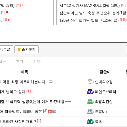
[40]
[82]
7월 27일)
H
시즌12 성기사 MAXROLL (3월 18일)
[1]
H
심판해머딘 빌드 축성 우선순위 정리(1월1
[3]
[55]
.
H
120단 정점 팔라딘 빌드 (+125단 클)
3추글
즐겨찾기
질문
후기
기타
제목
글쓴이
마지막을 최종 마무리해봅니다
순백의수정
[1]
게 날리고 싶다
레인오브테러
템 보석위력 성공했는데 이거 맛갔네용~~~
와룡의전설
[4]
리어 격돌빌드 / 플래너 공유
도롱비2
[1]
 오라딘 사장인가요 ?
블초