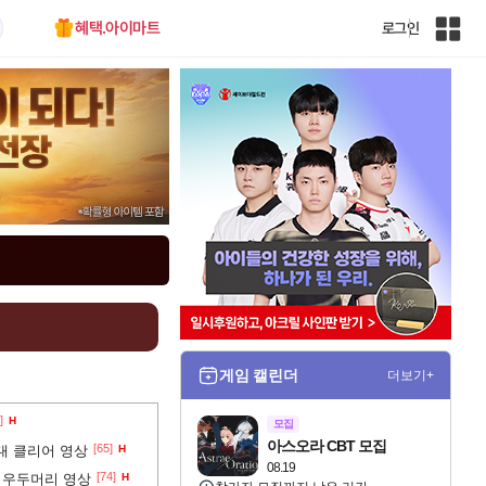
혜택.아이마트
로그인
인
벤
전
체
사
이
트
맵
게임 캘린더
더보기+
]
H
모집
아스오라 CBT 모집
[65]
분대 클리어 영상
H
08.19
[74]
은 우두머리 영상
H