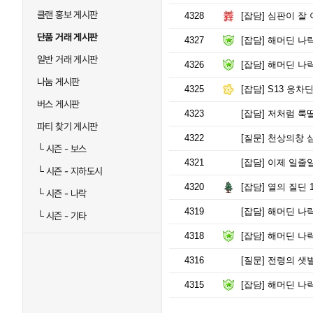
클랜 홍보 게시판
4328
[잡담]
심판이 잘 
단품 거래 게시판
4327
[잡담]
해머딘 나락
일반 거래 게시판
4326
[잡담]
해머딘 나락
나눔 게시판
4325
[잡담]
S13 응차딘
버스 게시판
4323
[잡담]
저처럼 룩딸
파티 찾기 게시판
4322
[질문]
천상의창 심
└
시즌 - 보스
4321
[잡담]
이제 일줄일
└
시즌 - 지하도시
4320
[잡담]
열의 질딘 
└
시즌 - 나락
4319
[잡담]
해머딘 나락
└
시즌 - 기타
4318
[잡담]
해머딘 나락
4316
[질문]
전령의 샛별
4315
[잡담]
해머딘 나락