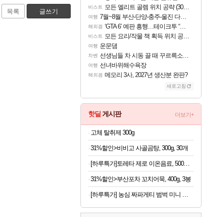
모든 엘리트 골렘 위치 공략 (30개) - 방랑 결투가
비스트
목록
글쓰기
7월~8월 부산-단양-충주-울진 다녀왔어요~
여행
‘GTA 6’ 예판 흥행…테이크투 “내부 예상 크게 넘어”
해외겜
모든 요리/작물 책 획득 위치 공략 (36개) - 미식가 도전과제
비스트
운문댐
여행
선생님들 차 시동 끌 때 꾸르륵소리나는데
차벤
선녀바위해수욕장
여행
메모리 3사, 2027년 생산분 완판?
해외겜
새로고침
핫딜
게시판
더보기+
고체 탈취제 300g
31%할인>비비고 사골곰탕, 300g, 30개
[하루특가]토레타 제로 이온음료, 500ml, 24개
31%할인>부산포차 꼬치어묵, 400g, 3봉
[하루특가] 농심 짜파게티 범벅 미니 컵라면 70g, 12개