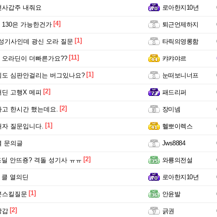
전사갑주 내줘요
로아한지10년
[4]
130은 가능한건가
퇴근언제하지
[1]
 성기사인데 광신 오라 질문
타릭의영롱함
[11]
 오라딘이 더빠른가요??
캬캬야르
[1]
직도 심판안걸리는 버그있나요?
눈떠보니너프
[2]
딘 고행X 메피
패드리퍼
[2]
고 한시간 했는데요.
장미넴
[1]
자 질문입니다.
헬뽀이렉스
별 문의글
Jws8884
[2]
0조딜 안뜨죵? 격돌 성기사 ㅠㅠ
와룡의전설
 클 열의딘
로아한지10년
[1]
본스킬질문
안윤발
[2]
장갑
긁권