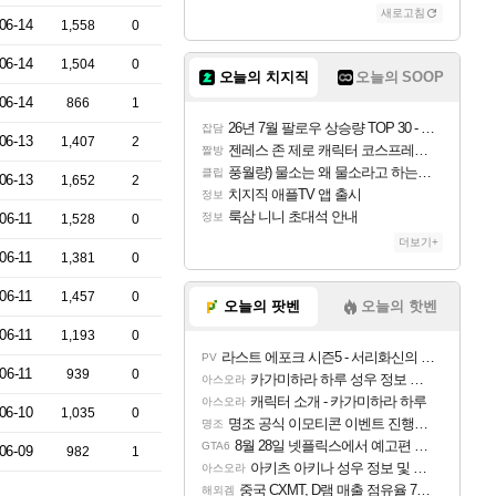
새로고침
06-14
1,558
0
06-14
1,504
0
오늘의 치지직
오늘의 SOOP
06-14
866
1
26년 7월 팔로우 상승량 TOP 30 - 월간 치지직
잡담
06-13
1,407
2
젠레스 존 제로 캐릭터 코스프레한 꽁주
짤방
풍월량) 물소는 왜 물소라고 하는거야? 아! 그만 ㅋㅋ
클립
06-13
1,652
2
치지직 애플TV 앱 출시
정보
룩삼 니니 초대석 안내
06-11
정보
1,528
0
더보기+
06-11
1,381
0
06-11
1,457
0
오늘의 팟벤
오늘의 핫벤
06-11
1,193
0
라스트 에포크 시즌5 - 서리화신의 분노 티저
PV
06-11
939
0
카가미하라 하루 성우 정보 및 주요 필모
아스오라
캐릭터 소개 - 카가미하라 하루
아스오라
06-10
1,035
0
명조 공식 이모티콘 이벤트 진행해봤습니다! 참여부터 추첨까지????
명조
8월 28일 넷플릭스에서 예고편 공개 예정
GTA6
06-09
982
1
아키츠 아키나 성우 정보 및 주요 필모
아스오라
중국 CXMT, D램 매출 점유율 7%…글로벌 4위로 부상
해외겜