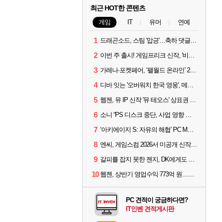
최근 HOT한 콘텐츠
게임
IT
유머
연예
1
드래곤소드, 스팀 '압긍'…축하 댓글 달고 게임 코드 받자!
2
이번 주 출시! 게임프리크 신작, '비스트 오브 리인카네이션'
3
가레나·포켓페어, ‘팰월드 온라인’ 2026년 출시 예고
4
디바 잇는 '오버워치 한국 영웅', 메카 파일럿 디몬 나온다
5
웹젠, 뮤 IP 신작 '뮤 테오스' 상표권 출원
6
소니 “PS 디스크 중단, 사업 영향 없다”
7
‘아키에이지 S: 자유의 해협’ PC MMORPG로 개발한다
8
엔씨, 게임스컴 2026서 미공개 신작 최초 공개
9
갈피를 잡지 못한 젠지, DK에게도 0:2 패배
10
웹젠, 상반기 영업수익 773억 원…순이익 89% 증가
PC 견적이 궁금하다면?
IT인벤 견적게시판