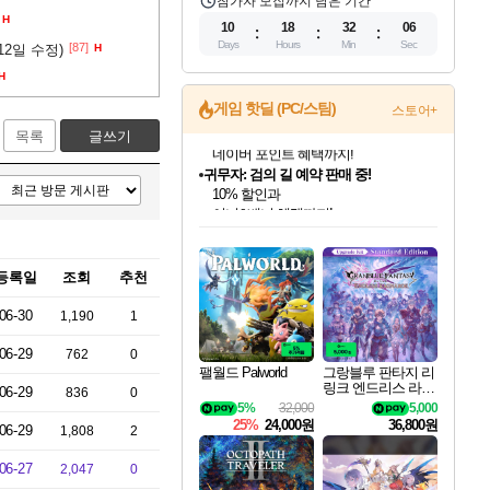
참가자 모집까지 남은 기간
H
10
18
32
05
Days
Hours
Min
Sec
[87]
2일 수정)
H
H
게임 핫딜 (PC/스팀)
스토어+
목록
글쓰기
귀무자: 검의 길 예약 판매 중!
10% 할인과
이니&베니 혜택까지!
인벤게임즈 8월 특별 할인!
드래곤소드: 어웨이크닝 입점!
문명 7 특별 할인!
마블 투혼 파이팅 소울즈 정식출시!
비스트 오브 리인카네이션 정식 출시!
커세어 코브 출시 기념 할인!
더 렐릭 퍼스트 가디언 정식 출시
베데스다 40주년 기념 할인 중!
캡콤 프렌차이즈 할인 진행 중!
캡콤 일부 상품 상시 할인
스타워즈 은하계 레이서
로블록스 기프트 카드 공식 입점
인기 퍼블리셔 모음!
스팀으로 만나는 드래곤소드!
조선&고려 DLC 출시 예정
마블 히어로 총 출동&화려한 격투!
게임프릭 신작 IP
해적'섬'을 발전시키자!
설화x하드코어 액션!
베데스다의 명작들을
몬헌, 바하 등 인기 IP를
몬헌 와일즈 & 드래곤즈 도그마2
인벤게임즈에서 10% 추가 적립
Robux를 가장 안전하고
최대 90% 할인가를 만나보세요!
네이버혜택과 함께 만나보세요!
50%할인&추가 적립까지!
네이버 포인트 혜택까지!
네이버 혜택가와 함께 예약하세요!
할인&네이버혜택으로 만나보세요!
네이버페이 혜택과 만나보세요!
40주년 프로모션으로 만나보세요!
할인가에 만나보세요!
일부 에디션 상시 할인!
혜택으로 예약 판매 중
편안하게 충전하세요
등록일
조회
추천
06-30
1,190
1
06-29
762
0
팰월드 Palworld
그랑블루 판타지 리
링크 엔드리스 라그
06-29
836
0
나로크 업그레이드
5%
32,000
5,000
킷 Granblue Fantasy
25%
24,000원
36,800원
06-29
1,808
2
Relink Endless Ragn
arok Upgrade Kit DL
C
06-27
2,047
0