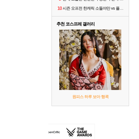
10
시즌 오프전 한캐릭 소돌야만 vs 플리커 대격변
추천 코스프레 갤러리
원피스 하루 보아 행콕