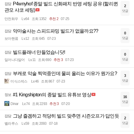
P4wnyhof 종말 빌드 신화패치 반영 세팅 공유 (할리퀸
잡담
2
관모 샤코 세팅)
댓글
만천화우
Lv.64
조회 1352
추천 2
07-25
악마술사는 스피드파밍 빌드가 없을까요??
잡담
0
댓글
보아핸콬
Lv.12
조회 645
07-23
빌드플래너 만들었습니닷!
잡담
0
댓글
일어나다말어
Lv.11
조회 690
추천 3
07-23
부캐로 악술 찍먹중인데 물피 올리는 이유가 뭔가요?
잡담
3
댓글
미식스박스
Lv.46
조회 867
07-23
#1 Kingshipton의 종말 빌드 유튜브 영상
정보
16
댓글
Dinar
Lv.74
조회 2293
추천 3
07-20
그냥 즐겜하고 적당히 빌드 맞추면 시즌오프가 답인듯
잡담
2
댓글
벨라루스
Lv.59
조회 2093
07-18