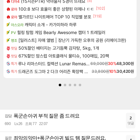
[5]
(15시즌PTR) 악마술사 5경이 뜨네요
디아4
[102]
100:8 보다 효율이 좋은 상향된 아제나 ㄷㄷ
로아
[119]
벨가르딘 나이트메어 TOP 10 직업별 분포
로아
캐릭터 소개 - 카가미하라 하루
아스오라
힐링 탐험 게임 Bearly Awesome 챕터 1 트레일러
PV
[일러스트] 자매 앨범 | 장난기 가득한 오후의 공원 (리메이크판)
명조
50%할인 배터지는 고기듬뿍 감자탕, 5kg, 1개
핫딜
67%할인 맘스럽 아토클래식 물티슈, 100매입, 20팩
핫딜
루나 리마스터드 컬렉션 Lunar Remastered Collection
69,000원
30%
48,300원
특가
드래곤즈 도그마 2 다크 어리즌 확장팩 예약구매 Dragon's Dogma 2 Dark Arisen Expansion DLC
33,800원
10%
30,420원
특가
폭군손아귀 부적 질문 좀 드려요
잡담
2
댓글
690
Lv.26
조회 77
22:07
죄악의악마+폭군손아귀 빌드 템 질문드려요.
질문