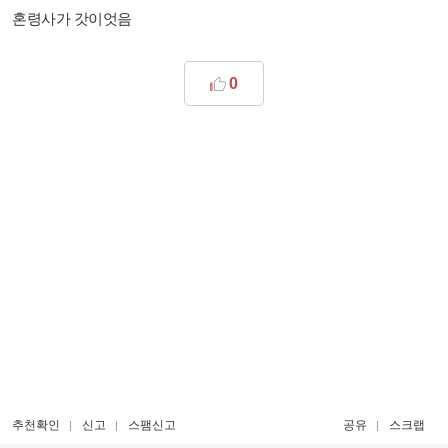
혼령사가 갓이엇음
0
추천확인
신고
스팸신고
공유
스크랩