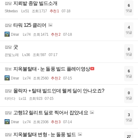
지뢰밭 종말 빌드소개
잡담
6
댓글
Sfdwdas
Lv.51
조회 1717
추천 1
07-18
타워 125 클리어
잡담
4
댓글
Dinar
Lv.74
조회 1471
추천 2
07-18
굿
잡담
0
댓글
은빛노래
Lv.36
조회 597
07-17
지옥불탈태 - 눈 돌풍 빌드 플레이영상
정보
6
댓글
Dinar
Lv.74
조회 2560
추천 2
07-15
몰락자 + 탈태 빌드인데 웰케 딜이 안나오죠?
잡담
0
댓글
타마다
Lv.11
조회 923
07-15
고행12 릴리트 딜로 찍어서 잡았네요
잡담
3
댓글
Dinar
Lv.74
조회 2306
추천 3
07-14
지옥불탈태 변형 - 눈 돌풍 빌드
잡담
27