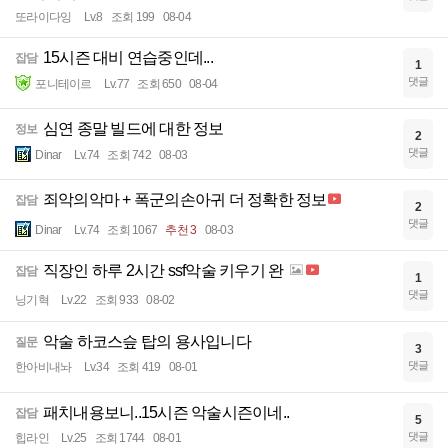
또라이다잉
Lv.8
조회 199
08-04
15시즌 대비 연습중인데...
잡담
1
댓글
포니테이르
Lv.77
조회 650
08-04
심연 종말 빌드에 대한 정보
정보
2
댓글
Dinar
Lv.74
조회 742
08-03
죄악의악마 + 폭군의손아귀 더 정확한 정보
잡담
2
댓글
Dinar
Lv.74
조회 1067
추천 3
08-03
직장인 하루 2시간 ssf악술 키우기 완
잡담
1
댓글
닝기혁
Lv.22
조회 933
08-02
악술 하코스슾 탑의 용사입니다
질문
3
댓글
한아비내놔
Lv.34
조회 419
08-01
패치내용보니..15시즌 악술시즌이네..
잡담
5
댓글
힙라인
Lv.25
조회 1744
08-01