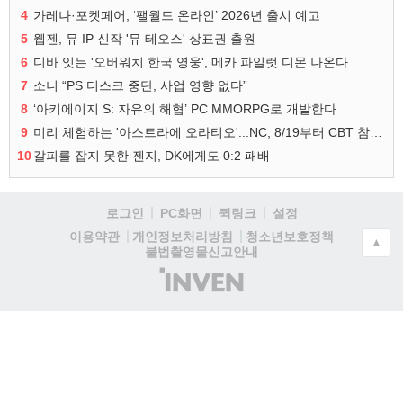
4
가레나·포켓페어, ‘팰월드 온라인’ 2026년 출시 예고
5
웹젠, 뮤 IP 신작 '뮤 테오스' 상표권 출원
6
디바 잇는 '오버워치 한국 영웅', 메카 파일럿 디몬 나온다
7
소니 “PS 디스크 중단, 사업 영향 없다”
8
‘아키에이지 S: 자유의 해협’ PC MMORPG로 개발한다
9
미리 체험하는 '아스트라에 오라티오'...NC, 8/19부터 CBT 참가자 모집
10
갈피를 잡지 못한 젠지, DK에게도 0:2 패배
로그인
PC화면
퀵링크
설정
청소년보호정책
이용약관
개인정보처리방침
▲
불법촬영물신고안내
(주)
인
벤