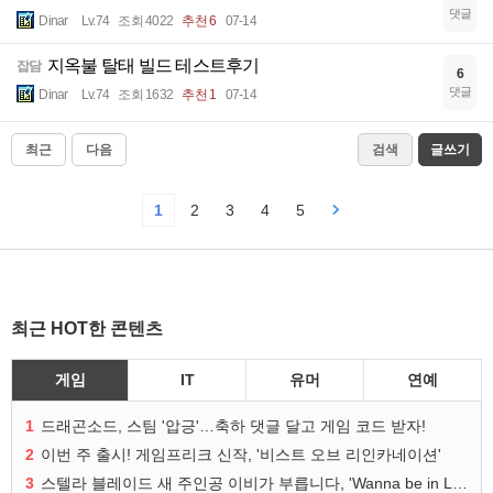
댓글
Dinar
Lv.74
조회 4022
추천 6
07-14
지옥불 탈태 빌드 테스트후기
잡담
6
댓글
Dinar
Lv.74
조회 1632
추천 1
07-14
최근
다음
검색
글쓰기
1
2
3
4
5
최근 HOT한 콘텐츠
게임
IT
유머
연예
1
드래곤소드, 스팀 '압긍'…축하 댓글 달고 게임 코드 받자!
2
이번 주 출시! 게임프리크 신작, '비스트 오브 리인카네이션'
3
스텔라 블레이드 새 주인공 이비가 부릅니다, 'Wanna be in LOVE' 뮤비 공개