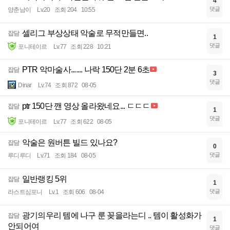
4
댓글
양춘남이
Lv.20
조회 204
10:55
셀리그 부상상태 악술로 무적만들면..
잡담
1
댓글
포니테이르
Lv.77
조회 228
10:21
PTR 악마술사....... 나락 150단 2분 6초
잡담
3
댓글
Dinar
Lv.74
조회 872
08-05
ptr 150단 깬 영상 올라왔네요... ㄷㄷㄷ
잡담
1
댓글
포니테이르
Lv.77
조회 622
08-05
악술은 원버튼 빌드 있나요?
잡담
0
댓글
루디루디
Lv.71
조회 184
08-05
일반랭킹 5위
잡담
1
댓글
라스트심포니
Lv.1
조회 606
08-04
광기의우리 템에 나구 룬 꽂을라는디 .. 템이 활성화가
잡담
1
안되어여
댓글