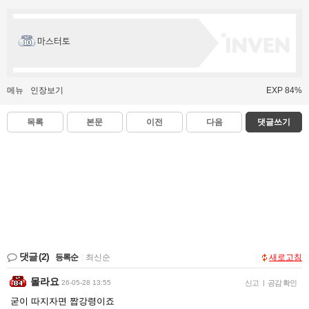
마스터토
메뉴
인장보기
EXP 84%
목록
본문
이전
다음
댓글쓰기
댓글
(2)
등록순
|
최신순
새로고침
몰라요
26-05-28 13:55
신고
|
공감 확인
굳이 따지자면 짭강령이죠