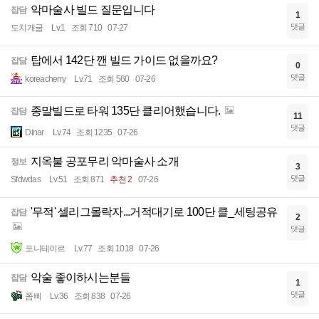
악마술사 빌드 질문입니다
잡담
1
댓글
도치개굴
Lv.1
조회 710
07-27
탑에서 142단 깬 빌드 가이드 없을까요?
잡담
0
댓글
koreacherry
Lv.71
조회 560
07-26
종말빌드로 타워 135단 클리어했습니다.
잡담
11
댓글
Dinar
Lv.74
조회 1235
07-26
지옥불 공포무리 악마술사 소개
정보
3
댓글
Sfdwdas
Lv.51
조회 871
추천 2
07-26
'무적' 셀리그몰락자...거적대기로 100단 클_세팅공유
잡담
2
댓글
포니테이르
Lv.77
조회 1018
07-26
악술 좋이하시는분들
잡담
1
댓글
쫌삐
Lv.36
조회 838
07-26