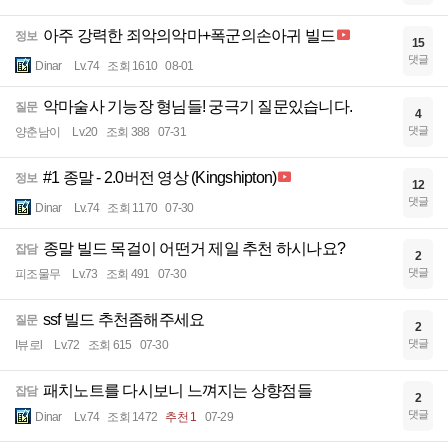
아주 강력한 죄악의악마+폭군의손아귀 빌드
정보
15
댓글
Dinar
Lv.74
조회 1610
08-01
악마술사 기능장 형님들! 궁극기 질문있습니다.
질문
4
댓글
양춘남이
Lv.20
조회 388
07-31
#1 종말 - 2.0버전 영상 (Kingshipton)
정보
12
댓글
Dinar
Lv.74
조회 1170
07-30
종말 빌드 목걸이 어떤거 제일 추천 하시나요?
잡담
2
댓글
피조물무
Lv.73
조회 491
07-30
ssf 빌드 추천좀해주세요
질문
2
댓글
I뷰로l
Lv.72
조회 615
07-30
패치노트를 다시보니 느껴지는 상향점들
잡담
2
댓글
Dinar
Lv.74
조회 1472
추천 1
07-29