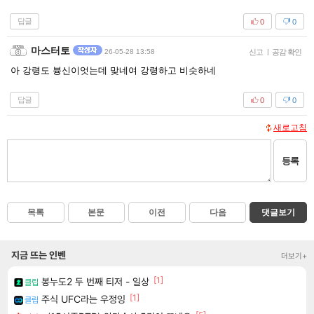
답글
0
0
마스터토
26-05-28 13:58
신고
|
공감 확인
아 강령도 븅신이엇는데 맞네여 강령하고 비슷하네
답글
0
0
새로고침
등록
목록
본문
이전
다음
댓글보기
지금 뜨는 인벤
더보기+
[1]
봉누도2 두 번째 티저 - 일상
클립
[1]
주식 UFC라는 우정잉
클립