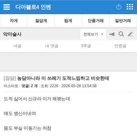
디아블로4
인벤
자게
질답게
팁게
단품거래
일반거래
악마술사
전체보기
공
검
글
지
색
내글
내 댓글
3추글
인증글
on/off
쓰
기
[잡담]
농담아니라 이 쓰레기 도적느낌하고 비슷한데
마스터토
댓글: 2 개
조회:
2226
2026-05-28 13:54:38
도적 싫어서 신규라 이거 해봣는데
얘도 병신이네여
몸도 부실 이동기는 처참