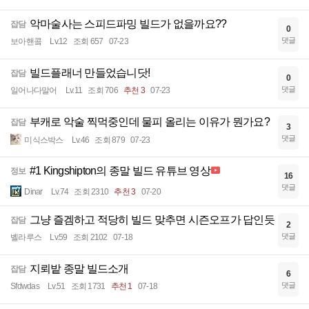
악마술사는 스피드파밍 빌드가 없을까요??
잡담
0
댓글
보아핸콬
Lv.12
조회 657
07-23
빌드플래너 만들었습니닷!
잡담
0
댓글
일어나다말어
Lv.11
조회 706
추천 3
07-23
부캐로 악술 찍먹중인데 물피 올리는 이유가 뭔가요?
잡담
3
댓글
미식스박스
Lv.46
조회 879
07-23
#1 Kingshipton의 종말 빌드 유튜브 영상
정보
16
댓글
Dinar
Lv.74
조회 2310
추천 3
07-20
그냥 즐겜하고 적당히 빌드 맞추면 시즌오프가 답인듯
잡담
2
댓글
벨라루스
Lv.59
조회 2102
07-18
지뢰밭 종말 빌드소개
잡담
6
댓글
Sfdwdas
Lv.51
조회 1731
추천 1
07-18