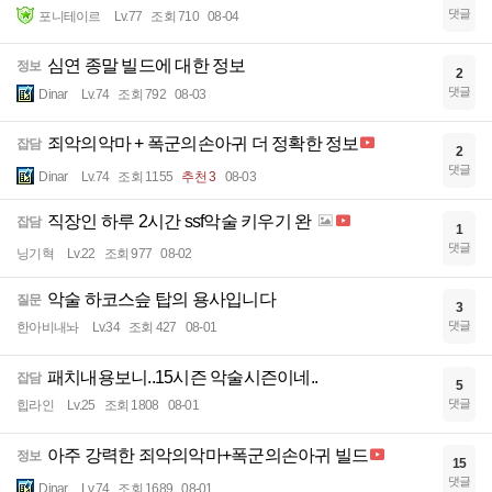
댓글
포니테이르
Lv.77
조회 710
08-04
심연 종말 빌드에 대한 정보
정보
2
댓글
Dinar
Lv.74
조회 792
08-03
죄악의악마 + 폭군의손아귀 더 정확한 정보
잡담
2
댓글
Dinar
Lv.74
조회 1155
추천 3
08-03
직장인 하루 2시간 ssf악술 키우기 완
잡담
1
댓글
닝기혁
Lv.22
조회 977
08-02
악술 하코스슾 탑의 용사입니다
질문
3
댓글
한아비내놔
Lv.34
조회 427
08-01
패치내용보니..15시즌 악술시즌이네..
잡담
5
댓글
힙라인
Lv.25
조회 1808
08-01
아주 강력한 죄악의악마+폭군의손아귀 빌드
정보
15
댓글
Dinar
Lv.74
조회 1689
08-01