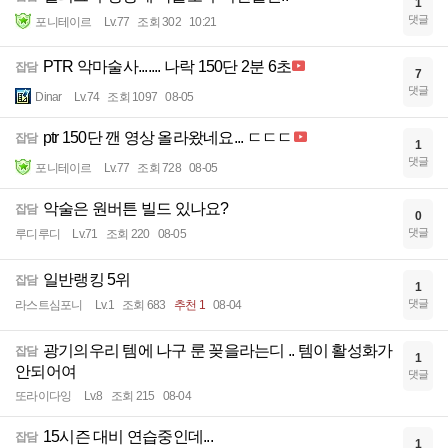
1
댓글
포니테이르
Lv.77
조회 302
10:21
PTR 악마술사....... 나락 150단 2분 6초
잡담
7
댓글
Dinar
Lv.74
조회 1097
08-05
ptr 150단 깬 영상 올라왔네요... ㄷㄷㄷ
잡담
1
댓글
포니테이르
Lv.77
조회 728
08-05
악술은 원버튼 빌드 있나요?
잡담
0
댓글
루디루디
Lv.71
조회 220
08-05
일반랭킹 5위
잡담
1
댓글
라스트심포니
Lv.1
조회 683
추천 1
08-04
광기의우리 템에 나구 룬 꽂을라는디 .. 템이 활성화가
잡담
1
안되어여
댓글
또라이다잉
Lv.8
조회 215
08-04
15시즌 대비 연습중인데...
잡담
1