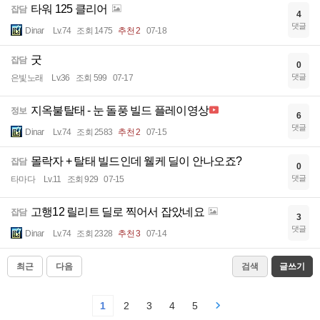
타워 125 클리어
잡담
4
댓글
Dinar
Lv.74
조회 1475
추천 2
07-18
굿
잡담
0
댓글
은빛노래
Lv.36
조회 599
07-17
지옥불탈태 - 눈 돌풍 빌드 플레이영상
정보
6
댓글
Dinar
Lv.74
조회 2583
추천 2
07-15
몰락자 + 탈태 빌드인데 웰케 딜이 안나오죠?
잡담
0
댓글
타마다
Lv.11
조회 929
07-15
고행12 릴리트 딜로 찍어서 잡았네요
잡담
3
댓글
Dinar
Lv.74
조회 2328
추천 3
07-14
최근
다음
검색
글쓰기
1
2
3
4
5