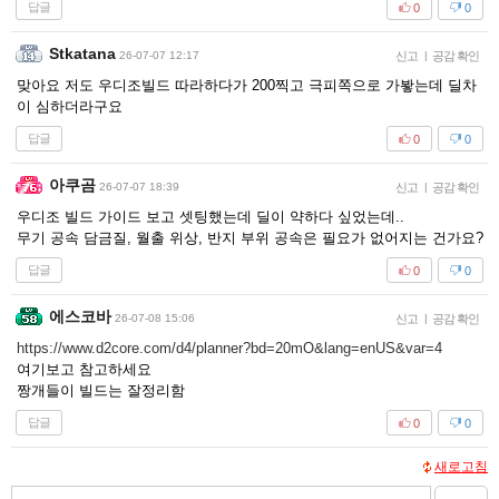
답글
0
0
Stkatana
26-07-07 12:17
신고
|
공감 확인
맞아요 저도 우디조빌드 따라하다가 200찍고 극피쪽으로 가봫는데 딜차
이 심하더라구요
답글
0
0
아쿠곰
26-07-07 18:39
신고
|
공감 확인
우디조 빌드 가이드 보고 셋팅했는데 딜이 약하다 싶었는데..
무기 공속 담금질, 월출 위상, 반지 부위 공속은 필요가 없어지는 건가요?
답글
0
0
에스코바
26-07-08 15:06
신고
|
공감 확인
https://www.d2core.com/d4/planner?bd=20mO&lang=enUS&var=4
여기보고 참고하세요
짱개들이 빌드는 잘정리함
답글
0
0
새로고침