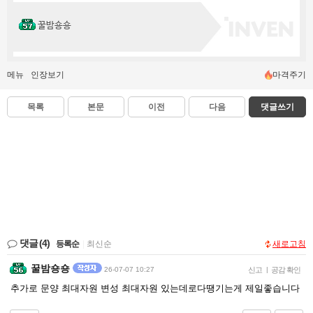
꿀밤숑숑
메뉴
인장보기
마격주기
목록
본문
이전
다음
댓글쓰기
댓글
(4)
등록순
|
최신순
새로고침
꿀밤숑숑
26-07-07 10:27
신고
|
공감 확인
추가로 문양 최대자원 변성 최대자원 있는데로다땡기는게 제일좋습니다