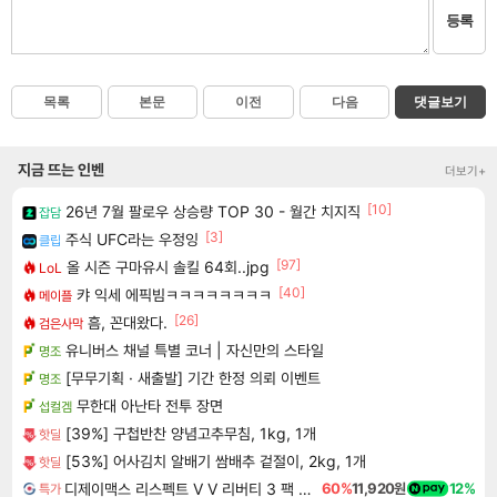
등록
목록
본문
이전
다음
댓글보기
지금 뜨는 인벤
더보기+
[10]
26년 7월 팔로우 상승량 TOP 30 - 월간 치지직
잡담
[3]
주식 UFC라는 우정잉
클립
[97]
올 시즌 구마유시 솔킬 64회..jpg
LoL
[40]
캬 익세 에픽빔ㅋㅋㅋㅋㅋㅋㅋㅋ
메이플
[26]
흠, 꼰대왔다.
검은사막
유니버스 채널 특별 코너 | 자신만의 스타일
명조
[무무기획 · 새출발] 기간 한정 의뢰 이벤트
명조
무한대 아난타 전투 장면
섭컬겜
[39%] 구첩반찬 양념고추무침, 1kg, 1개
핫딜
[53%] 어사김치 알배기 쌈배추 겉절이, 2kg, 1개
핫딜
디제이맥스 리스펙트 V V 리버티 3 팩 DJMAX RESPECT V V Liberty 3 Pack DLC
60%
11,920원
12%
특가