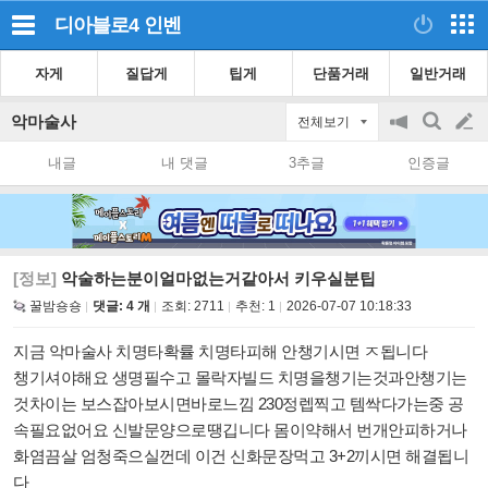
디아블로4
인벤
자게
질답게
팁게
단품거래
일반거래
악마술사
전체보기
공
검
글
지
색
내글
내 댓글
3추글
인증글
on/off
쓰
기
[정보]
악술하는분이얼마없는거같아서 키우실분팁
꿀밤숑숑
댓글: 4 개
조회:
2711
추천:
1
2026-07-07 10:18:33
지금 악마술사 치명타확률 치명타피해 안챙기시면 ㅈ됩니다
챙기셔야해요 생명필수고 몰락자빌드 치명을챙기는것과안챙기는
것차이는 보스잡아보시면바로느낌 230정렙찍고 템싹다가는중 공
속필요없어요 신발문양으로땡깁니다 몸이약해서 번개안피하거나
화염끔살 엄청죽으실껀데 이건 신화문장먹고 3+2끼시면 해결됩니
다