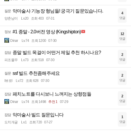
악마술사 기능장 형님들! 궁극기 질문있습니다.
질문
4
댓글
양춘남이
Lv.20
조회 403
07-31
#1 종말 - 2.0버전 영상 (Kingshipton)
정보
12
댓글
Dinar
Lv.74
조회 1200
07-30
종말 빌드 목걸이 어떤거 제일 추천 하시나요?
잡담
2
댓글
피조물무
Lv.73
조회 518
07-30
ssf 빌드 추천좀해주세요
질문
2
댓글
I뷰로l
Lv.72
조회 628
07-30
패치노트를 다시보니 느껴지는 상향점들
잡담
2
댓글
Dinar
Lv.74
조회 1498
추천 1
07-29
악마술사 빌드 질문입니다
잡담
1
댓글
도치개굴
Lv.1
조회 720
07-27