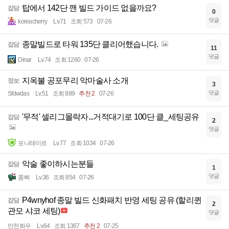
탑에서 142단 깬 빌드 가이드 없을까요?
잡담
0
댓글
koreacherry
Lv.71
조회 573
07-26
종말빌드로 타워 135단 클리어했습니다.
잡담
11
댓글
Dinar
Lv.74
조회 1260
07-26
지옥불 공포무리 악마술사 소개
정보
3
댓글
Sfdwdas
Lv.51
조회 889
추천 2
07-26
'무적' 셀리그몰락자...거적대기로 100단 클_세팅공유
잡담
2
댓글
포니테이르
Lv.77
조회 1034
07-26
악술 좋이하시는분들
잡담
1
댓글
쫌삐
Lv.36
조회 854
07-26
P4wnyhof 종말 빌드 신화패치 반영 세팅 공유 (할리퀸
잡담
2
관모 샤코 세팅)
댓글
만천화우
Lv.64
조회 1367
추천 2
07-25