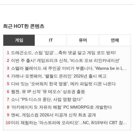
최근 HOT한 콘텐츠
게임
IT
유머
연예
1
드래곤소드, 스팀 '압긍'…축하 댓글 달고 게임 코드 받자!
2
이번 주 출시! 게임프리크 신작, '비스트 오브 리인카네이션'
3
스텔라 블레이드 새 주인공 이비가 부릅니다, 'Wanna be in LOVE' 뮤비 공개
4
가레나·포켓페어, ‘팰월드 온라인’ 2026년 출시 예고
5
디바 잇는 '오버워치 한국 영웅', 메카 파일럿 디몬 나온다
6
웹젠, 뮤 IP 신작 '뮤 테오스' 상표권 출원
7
소니 “PS 디스크 중단, 사업 영향 없다”
8
‘아키에이지 S: 자유의 해협’ PC MMORPG로 개발한다
9
엔씨, 게임스컴 2026서 미공개 신작 최초 공개
10
미리 체험하는 '아스트라에 오라티오'...NC, 8/19부터 CBT 참가자 모집