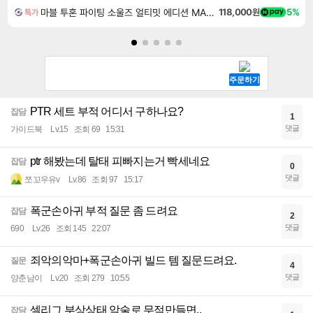
마블 투혼 파이팅 소울즈 얼티밋 에디션 MARVEL Tokon Fighting Souls Ultimate Edition
118,000원
5%
특가
PTR 세트 부적 어디서 구하나요?
잡담
1
댓글
가이드북
Lv.15
조회 69
15:31
ptr 해봤는데 탈태 피빠지는거 빡세네요
잡담
0
댓글
쪼꼬우유v
Lv.86
조회 97
15:17
폭군손아귀 부적 질문 좀 드려요
잡담
2
댓글
690
Lv.26
조회 145
22:07
죄악의악마+폭군손아귀 빌드 템 질문드려요.
질문
4
댓글
양춘남이
Lv.20
조회 279
10:55
셀리그 부상상태 악술로 무적만들면..
잡담