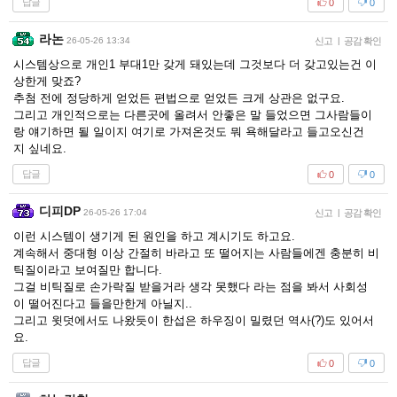
답글
0
0
라논
26-05-26 13:34
신고
|
공감 확인
시스템상으로 개인1 부대1만 갖게 돼있는데 그것보다 더 갖고있는건 이
상한게 맞죠?
추첨 전에 정당하게 얻었든 편법으로 얻었든 크게 상관은 없구요.
그리고 개인적으로는 다른곳에 올려서 안좋은 말 들었으면 그사람들이
랑 얘기하면 될 일이지 여기로 가져온것도 뭐 욕해달라고 들고오신건
지 싶네요.
답글
0
0
디피DP
26-05-26 17:04
신고
|
공감 확인
이런 시스템이 생기게 된 원인을 하고 계시기도 하고요.
계속해서 중대형 이상 간절히 바라고 또 떨어지는 사람들에겐 충분히 비
틱질이라고 보여질만 합니다.
그걸 비틱질로 손가락질 받을거라 생각 못했다 라는 점을 봐서 사회성
이 떨어진다고 들을만한게 아닐지..
그리고 윗덧에서도 나왔듯이 한섭은 하우징이 밀렸던 역사(?)도 있어서
요.
답글
0
0