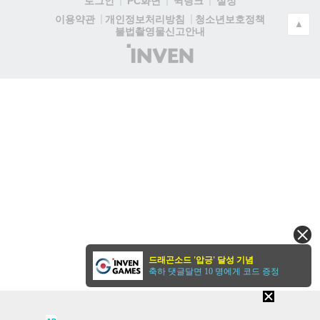
로그인
PC화면
퀵링크
설정
청소년보호정책
이용약관
개인정보처리방침
▲
불법촬영물신고안내
(주)
인
벤
드래곤소드 '압긍' 달성 기념
축하 댓글달면 10 명에게 코드 증정