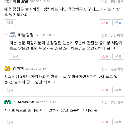
하늘강철
26-05-26 20:24
신고
|
공감 확인
대형 중형은 솔직히좀.. 방치하는 지인 중형하우징 꾸미고 지내는 사람
도 많기도하고
답글
0
0
하늘강철
26-05-26 20:26
신고
|
공감 확인
저는 본문 작성자분에 별감정은 없는데 주변에 간절한 중대형 희망자
들도 많은걸 보면 누군가는 싫은소리 하는것도 생길만하다 봅니다
답글
0
0
김챠삐
26-05-28 10:59
신고
|
공감 확인
시스템상 2개만 가지라고 제한해둔 걸 우회해가면서까지 6채 들고 있
는 건 솔직히 좀 그렇긴 하죠 ㅎ...
답글
0
0
Bluedawnn
26-05-29 10:28
신고
|
공감 확인
자기만족으로 할거면 어디 말하지 말고 조용히 계시면 됨
답글
0
0