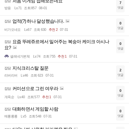
처음 이게임 접해보는데요
잡담
7
댓글
방용
Lv.71
조회 857
08-01
업적(?) 하나 달성했습니다.
잡담
0
댓글
비가오네요
Lv.67
조회 630
추천 2
07-31
요즘 뚜레쥬르에서 밀어주는 복숭아 케이크 아시나
잡담
0
요?
댓글
셀레네가본체
Lv.74
조회 755
추천 1
07-31
지식크리스탈 질문
잡담
2
댓글
리버리버
Lv.46
조회 623
07-31
커미션으로 그린 여우라
잡담
0
댓글
개죽순
Lv.40
조회 577
추천 1
07-31
대화하면서 게임할 사람
잡담
0
댓글
메롱롱롱
Lv.5
조회 548
07-31