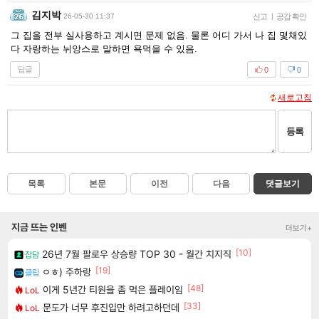
김지박
26-05-30 11:37
신고
|
공감 확인
그 집을 전부 실사용하고 계시면 문제 없음. 물론 어디 가서 나 집 몇채있
다 자랑하는 뉘앙스로 말하면 욕먹을 수 있음.
답글
0
0
새로고침
등록
목록
본문
이전
다음
댓글보기
지금 뜨는 인벤
더보기+
[10]
26년 7월 팔로우 상승량 TOP 30 - 월간 치지직
잡담
[19]
ㅇㅎ) 주하랑
클립
[48]
이게 5년간 티원을 좀 먹은 플레이임
LoL
[33]
문도가 너무 후진입만 하려고하던데
LoL