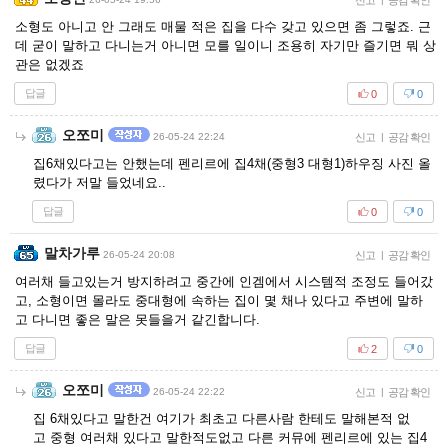
신고
공감 확인
소형도 아니고 안 그래도 매물 적은 집을 다수 갖고 있으면 좀 그렇죠. 근
데 굳이 말하고 다니는거 아니면 모를 일이니 조용히 자기만 즐기면 뭐 상
관은 없겠죠
답글
0
0
오쪼미
26-05-24 22:24
신고
|
공감 확인
집6채있다고는 안했는데 펜리르에 집4채(중형3 대형1)하우징 사진 올
렸다가 저말 들었네요..
답글
0
0
말차가루
26-05-24 20:08
신고
|
공감 확인
여러채 들고있는거 방지하려고 중간에 인겜에서 시스템적 조정도 들어갔
고, 소형이면 몰라도 중대형에 속하는 집이 몇 채나 있다고 주변에 말하
고 다니면 좋은 말은 못들을거 같긴합니다.
답글
2
0
오쪼미
26-05-24 22:22
신고
|
공감 확인
집 6채있다고 말한건 여기가 최초고 다른사람 한테도 말해본적 없
고 중형 여러채 있다고 말한적도없고 다른 커뮤에 펜리르에 있는 집4