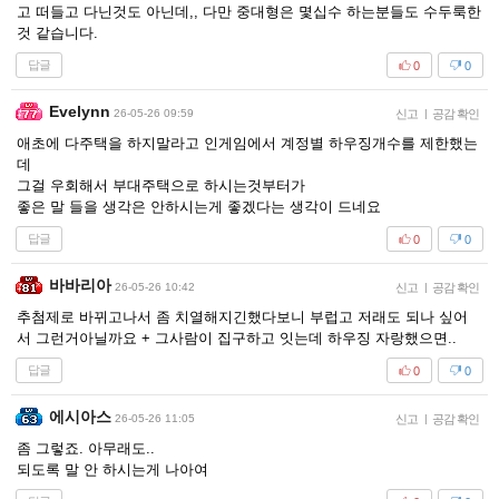
고 떠들고 다닌것도 아닌데,, 다만 중대형은 몇십수 하는분들도 수두룩한
것 같습니다.
답글
0
0
Evelynn
26-05-26 09:59
신고
|
공감 확인
애초에 다주택을 하지말라고 인게임에서 계정별 하우징개수를 제한했는
데
그걸 우회해서 부대주택으로 하시는것부터가
좋은 말 들을 생각은 안하시는게 좋겠다는 생각이 드네요
답글
0
0
바바리아
26-05-26 10:42
신고
|
공감 확인
추첨제로 바뀌고나서 좀 치열해지긴했다보니 부럽고 저래도 되나 싶어
서 그런거아닐까요 + 그사람이 집구하고 잇는데 하우징 자랑했으면..
답글
0
0
에시아스
26-05-26 11:05
신고
|
공감 확인
좀 그렇죠. 아무래도..
되도록 말 안 하시는게 나아여