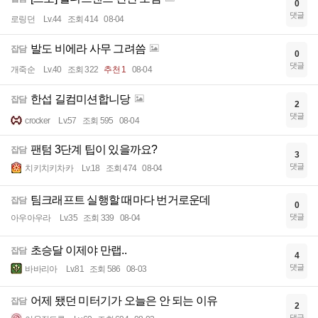
0
댓글
로링던
Lv.44
조회 414
08-04
발도 비에라 사무 그려씀
잡담
0
댓글
개죽순
Lv.40
조회 322
추천 1
08-04
한섭 길컴미션합니당
잡담
2
댓글
crocker
Lv.57
조회 595
08-04
팬텀 3단계 팁이 있을까요?
잡담
3
댓글
치키치키차카
Lv.18
조회 474
08-04
팀크래프트 실행할 때마다 번거로운데
잡담
0
댓글
아우아우라
Lv.35
조회 339
08-04
초승달 이제야 만랩..
잡담
4
댓글
바바리아
Lv.81
조회 586
08-03
어제 됐던 미터기가 오늘은 안 되는 이유
잡담
2
댓글