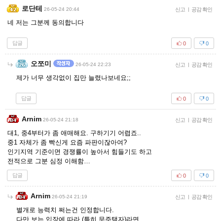
로단테
26-05-24 20:44
신고
|
공감 확인
네 저는 그분께 동의합니다
답글
0
0
오쪼미
26-05-24 22:23
신고
|
공감 확인
제가 너무 생각없이 집만 늘렸나보네요;;
답글
0
0
Arnim
26-05-24 21:18
신고
|
공감 확인
대1, 중4부터가 좀 애매해요. 구하기기 어렵죠..
중1 자체가 좀 빡신게 요즘 파판이잖아여?
인기지역 기준이면 경쟁률이 높아서 힘들기도 하고
전적으로 그분 심정 이해함…
답글
0
0
Arnim
26-05-24 21:19
신고
|
공감 확인
별개로 능력치 쩌는건 인정합니다.
다만 보는 입장에 따라 (특히 무주택자)라면