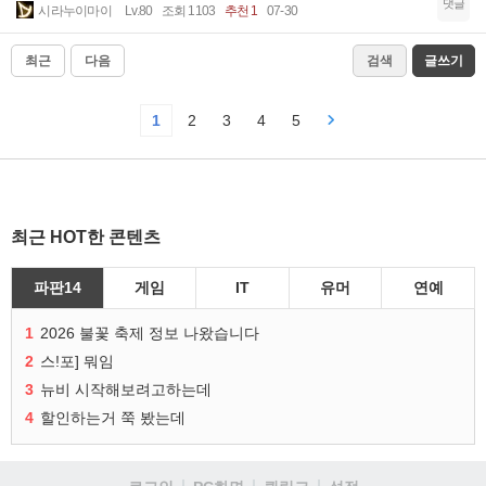
댓글
시라누이마이
Lv.80
조회 1103
추천 1
07-30
최근
다음
검색
글쓰기
1
2
3
4
5
최근 HOT한 콘텐츠
파판14
게임
IT
유머
연예
1
2026 불꽃 축제 정보 나왔습니다
2
스!포] 뭐임
3
뉴비 시작해보려고하는데
4
할인하는거 쭉 봤는데