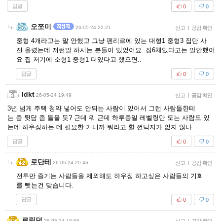
답글
0
0
오쪼미
26-05-24 22:21
신고
|
공감 확인
중형 4개라고는 말 안했고 그냥 펜리르에 있는 대형1 중형3 집만 사
진 올렸는데 저런말 하시는 분들이 있었어요..집6채있다고는 말안했어
요 집 저기에 소형1 중형1 더있다고 했으면..
답글
0
0
Idkt
26-05-24 19:49
신고
|
공감 확인
3년 넘게 주택 청약 넣어도 안되는 사람이 있어서 그런 사람들한테
는 좀 뒷담 좀 들을 듯? 근데 뭐 근데 하루종일 레벨링만 도는 사람도 있
는데 하우징하는 데 필요한 거니까 뭐라고 할 껀덕지가 없지 않나
답글
0
0
로단테
26-05-24 20:46
신고
|
공감 확인
전투만 즐기는 사람들을 제외해도 하우징 하고싶은 사람들의 기회
를 뺏는건 맞습니다.
답글
0
0
로링던
26-05-24 19:56
|