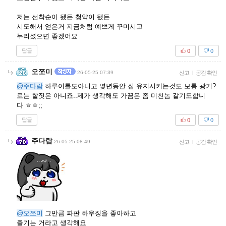
저는 선착순이 됐든 청약이 됐든
시도해서 얻은거 지금처럼 예쁘게 꾸미시고
누리셨으면 좋겠어요
답글
0
0
오쪼미
26-05-25 07:39
신고
|
공감 확인
@주다람
하루이틀도아니고 몇년동안 집 유지시키는것도 보통 광기?
로는 할짓은 아니죠..제가 생각해도 가끔은 좀 미친놈 같기도합니
다 ㅎㅎ;;
답글
0
0
주다람
26-05-25 08:49
신고
|
공감 확인
@오쪼미
그만큼 파판 하우징을 좋아하고
즐기는 거라고 생각해요