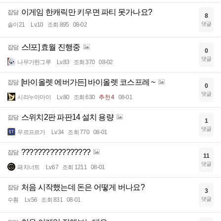
이게임 한캐릭만 키우면 파티 못가나요?
잡담
8
댓글
솔이21
Lv.10
조회 895
08-02
스!포] 효월 진행중
잡담
0
댓글
나무가한그루
Lv.83
조회 370
08-02
[바이올렛 에버가든] 바이올렛 코스프레 ~
잡담
0
댓글
시라누이마이
Lv.80
조회 630
추천 4
08-01
스위치2판 파판14 설치 용량
잡담
1
댓글
우르프르가
Lv.34
조회 770
08-01
?????????????????
잡담
11
댓글
패치너트
Lv.67
조회 1211
08-01
처음 시작했는데 돈은 어떻게 버나요?
잡담
3
댓글
수훤
Lv.56
조회 831
08-01