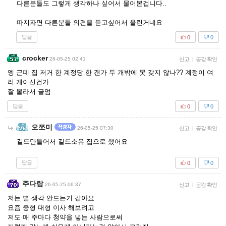
다른분들도 그렇게 생각하나 싶어서 물어본겁니다..
따지자면 다른분들 의견을 듣고싶어서 올린거네요
답글
0
0
crocker
26-05-25 02:41
신고
|
공감 확인
엥 근데 집 저거 한 계정당 한 갠가 두 개밖에 못 갖지 않나?? 계정이 여
러 개이신건가
잘 몰라서 글엄
답글
0
0
오쪼미
26-05-25 07:30
신고
|
공감 확인
길드만들어서 길드소유 집으로 했어요
답글
0
0
주다람
26-05-25 06:37
신고
|
공감 확인
저는 별 생각 안드는거 같아요
요즘 중형 대형 이사 해보려고
저도 매 주마다 청약을 넣는 사람으로써