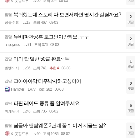
이웃집드루
Lv.60
조회 694
08-03
복귀했는데 스토리 다 보면서하면 몇시간 걸릴까요?
잡담
2
댓글
공급수요
Lv.18
조회 467
08-03
뉴비]파판공홈 로그인이안되요..ㅜㅜ
잡담
2
댓글
happynus
Lv.71
조회 376
08-03
마의 탑 일반 50클 완료~
잡담
1
댓글
벨벳의시
Lv.36
조회 741
추천 4
08-03
크아아아앜 터주낚시하고싶어어
잡담
0
댓글
Hampter
Lv.77
조회 282
08-03
파판 레이드 종류 좀 알려주세요
잡담
5
댓글
이게뭐야
Lv.46
조회 736
08-02
님들아 팬텀웨폰 3단계 꼼수 이거 지금도 됨?
잡담
3
댓글
이웃집드루
Lv.60
조회 1086
08-02