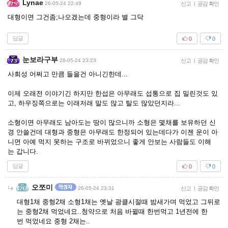
Lynae
26-05-24 22:49
신고
|
공감 확인
대형이면 그건좀;나오겠는데 중형이라 별 그닥
답글
0
0
눈보라구부
26-05-24 23:23
신고
|
공감 확인
사회성 어쩌고 만큼 들을건 아니긴한데...
이제 오래전 이야기긴 하지만 한섭은 아무래도 섭통으로 집 밀린것도 있
고, 하우징쪽으로는 이래저래 말도 많고 탈도 많았던지라...
소형이면 아무래도 남아도는 땅이 많으니까 소형은 몇채를 보유하던 신
경 안쓸건데 대형과 중형은 아무래도 한정되어 있는데다가 이젠 운이 아
니면 아예 먹지 못하는 구조로 바뀌었으니 좋게 안보는 사람들도 이해
는 갑니다.
답글
0
0
오쪼미
26-05-24 23:31
신고
|
공감 확인
대형1채 중형2채 소형1채는 옛날 광클시절때 밤새가며 먹었고 그뒤로
는 중형2채 먹었네요..청약으로 처음 바뀔때 한번먹고 1년전에 한
번 먹었네요 중형 2채는..