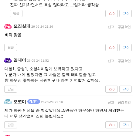
진짜 신기하면서도 욕심 많다라고 보일거라 생각함
답글
0
0
모집실패
26-05-24 21:26
신고
|
공감 확인
비틱 맞음
답글
0
0
열대어
26-05-24 21:52
신고
|
공감 확인
대형1, 중형1, 소형4 이렇게 보유하고 있다고
누군가 내게 말했다면 그 사람은 함께 배려할줄 알고
참 하우징 좋아하는 사람이구나 라며 기억할거 같아요.
답글
0
0
오쪼미
26-05-24 22:19
신고
|
공감 확인
제가 파판 인생을 좀 헛살았네요..5년동안 하우징만 하면서 게임했는
데 너무 생각없이 집만 늘렸네요;;
답글
0
0