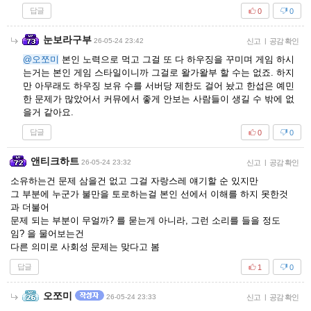
답글
0
0
눈보라구부
26-05-24 23:42
신고
|
공감 확인
@오쪼미
본인 노력으로 먹고 그걸 또 다 하우징을 꾸미며 게임 하시
는거는 본인 게임 스타일이니까 그걸로 왈가왈부 할 수는 없죠. 하지
만 아무래도 하우징 보유 수를 서버당 제한도 걸어 놨고 한섭은 예민
한 문제가 많았어서 커뮤에서 좋게 안보는 사람들이 생길 수 밖에 없
을거 같아요.
답글
0
0
앤티크하트
26-05-24 23:32
신고
|
공감 확인
소유하는건 문제 삼을건 없고 그걸 자랑스레 얘기할 순 있지만
그 부분에 누군가 불만을 토로하는걸 본인 선에서 이해를 하지 못한것
과 더불어
문제 되는 부분이 무얼까? 를 묻는게 아니라, 그런 소리를 들을 정도
임? 을 물어보는건
다른 의미로 사회성 문제는 맞다고 봄
답글
1
0
오쪼미
26-05-24 23:33
신고
|
공감 확인