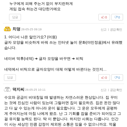
누구에게 피해 주는거 없이 부지런하게
게임 접속 하는건 대단한거에요
답글
0
0
치덩
26-05-25 09:19
신고
|
공감 확인
1. 어디서 나온 말인가요? (어원)
글자 모양을 비슷하게 바꿔 쓰는 인터넷 놀이 문화(야민정음)에서 유래했
습니다.
네이버 덕후(네덕) ➔ 글자 모양을 바꾸면 ➔ 비틱
네덕에서 비틱으로 글자모양이 대체 어떻게 바뀐다는 것인지...
답글
0
0
덕지씨
26-05-25 10:11
신고
|
공감 확인
수요와 공급이 비대칭일 때 발생하는 자연스러운 현상입니다. 집 꾸미
는 것에 진심인 사람이 있는데 그럴러면 집이 필요하죠. 집은 돈만 많다
고 다 살 수 있는게 아니라 운이 필요합니다. 그 운은 모두에게 공평하
게 주어지는데 마침 나에게 왔죠. 난 그 기회를 잡을 준비가 되어있고 그
걸 유지할 능력도 된다. 딱 이 뿐입니다. 하지만 사회는 다릅니다. 인간
이 사는 세상인 만큼 감정이 제외된 소통은 있을 수 없으니까요. 억울