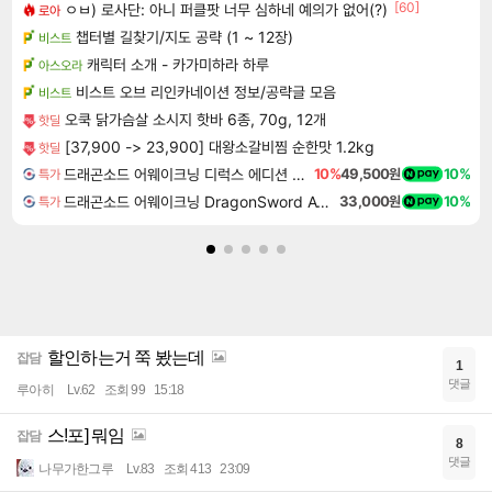
[60]
ㅇㅂ) 로사단: 아니 퍼클팟 너무 심하네 예의가 없어(?)
로아
챕터별 길찾기/지도 공략 (1 ~ 12장)
비스트
캐릭터 소개 - 카가미하라 하루
아스오라
비스트 오브 리인카네이션 정보/공략글 모음
비스트
오쿡 닭가슴살 소시지 핫바 6종, 70g, 12개
핫딜
[37,900 -> 23,900] 대왕소갈비찜 순한맛 1.2kg
핫딜
드래곤소드 어웨이크닝 디럭스 에디션 DragonSword Awakening Deluxe Edition
10%
49,500원
10%
특가
드래곤소드 어웨이크닝 DragonSword Awakening
33,000원
10%
특가
할인하는거 쭉 봤는데
잡담
1
댓글
루아히
Lv.62
조회 99
15:18
스!포] 뭐임
잡담
8
댓글
나무가한그루
Lv.83
조회 413
23:09