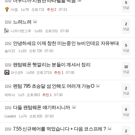
더우니까 시원한 라라펠을 찍음
잡담
5
댓글
아젬
Lv.79
조회 721
추천 2
07-31
느려느려
잡담
2
댓글
나무가한그루
Lv.83
조회 551
07-30
안녕하세요 이제 창천 미는중인 뉴비인데요 자유부대
잡담
5
댓글
솔이21
Lv.10
조회 726
07-30
팬텀웨폰 헷깔리는 분들이 계셔서 정리
잡담
10
댓글
파수꾼9
Lv.58
조회 2716
추천 1
07-30
펜텀 795 초승달 섬 안해도 여러개 가능O
잡담
2
댓글
락락낙
Lv.5
조회 993
추천 1
07-30
다들 팬텀웨폰 얘기하시니까
잡담
0
댓글
Llawliet
Lv.74
조회 835
07-30
7.55 신규헤어를 먹었습니다 + 다음 코스프레 ?
잡담
2