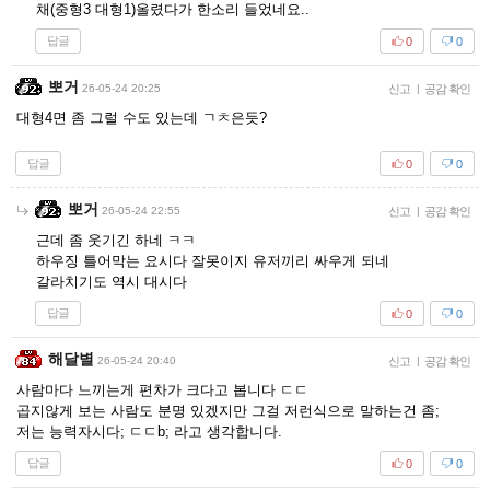
채(중형3 대형1)올렸다가 한소리 들었네요..
답글
0
0
뽀거
26-05-24 20:25
신고
|
공감 확인
대형4면 좀 그럴 수도 있는데 ㄱㅊ은듯?
답글
0
0
뽀거
26-05-24 22:55
신고
|
공감 확인
근데 좀 웃기긴 하네 ㅋㅋ
하우징 틀어막는 요시다 잘못이지 유저끼리 싸우게 되네
갈라치기도 역시 대시다
답글
0
0
해달별
26-05-24 20:40
신고
|
공감 확인
사람마다 느끼는게 편차가 크다고 봅니다 ㄷㄷ
곱지않게 보는 사람도 분명 있겠지만 그걸 저런식으로 말하는건 좀;
저는 능력자시다; ㄷㄷb; 라고 생각합니다.
답글
0
0