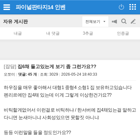
파이널판타지14
인벤
자유 게시판
전체보기
공
검
글
지
색
내글
내 댓글
3추글
인증글
on/off
쓰
기
[잡담]
집6채 들고있는게 보기 좀 그런가요??
오쪼미
댓글: 45 개
조회:
3029
2026-05-24 18:40:33
하우징을 매우 좋아해서 대형1 중형4 소형1 집 보유하고있습니다
펜리르에만 집4채 있는데 이게 그렇게 이상한건가요??
비틱할게없어서 이런걸로 비틱하냐 / 한서버에 집4채있는걸 말하고
다니면 눈새아니냐 사회성있으면 못할짓 아니냐
등등 이런말을 들을 정도인가요??