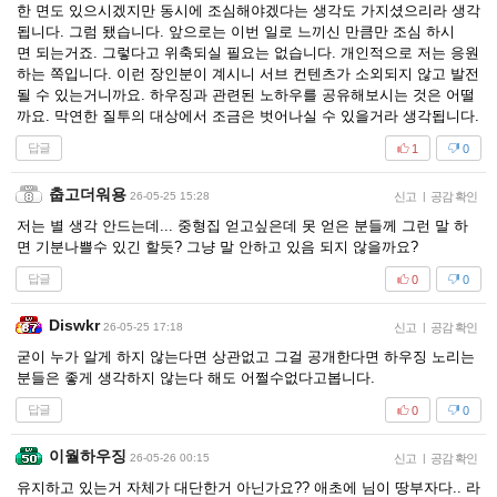
한 면도 있으시겠지만 동시에 조심해야겠다는 생각도 가지셨으리라 생각
됩니다. 그럼 됐습니다. 앞으로는 이번 일로 느끼신 만큼만 조심 하시
면 되는거죠. 그렇다고 위축되실 필요는 없습니다. 개인적으로 저는 응원
하는 쪽입니다. 이런 장인분이 계시니 서브 컨텐츠가 소외되지 않고 발전
될 수 있는거니까요. 하우징과 관련된 노하우를 공유해보시는 것은 어떨
까요. 막연한 질투의 대상에서 조금은 벗어나실 수 있을거라 생각됩니다.
답글
1
0
춥고더워용
26-05-25 15:28
신고
|
공감 확인
저는 별 생각 안드는데... 중형집 얻고싶은데 못 얻은 분들께 그런 말 하
면 기분나쁠수 있긴 할듯? 그냥 말 안하고 있음 되지 않을까요?
답글
0
0
Diswkr
26-05-25 17:18
신고
|
공감 확인
굳이 누가 알게 하지 않는다면 상관없고 그걸 공개한다면 하우징 노리는
분들은 좋게 생각하지 않는다 해도 어쩔수없다고봅니다.
답글
0
0
이월하우징
26-05-26 00:15
신고
|
공감 확인
유지하고 있는거 자체가 대단한거 아닌가요?? 애초에 님이 땅부자다.. 라