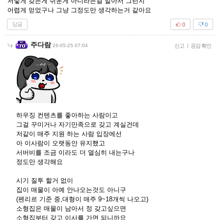
저렇게 갖는게 쉬운게 아니라는걸 알아서 그런지
어렵게 얻었구나 그냥 그정도만 생각하는거 같아요
답글
0
0
주다람
26-05-25 07:04
신고
|
공감 확인
하우징 컨텐츠를 좋아하는 사람이고
그걸 꾸미거나 자기만족으로 갖고 계실건데
저같이 매주 지원 하는 사람 입장에선
아 이사람이 오랫동안 유지했고
서버비를 조금 이라도 더 열심히 내는구나
정도만 생각해요
시기 질투 할거 없이
집이 매물이 아예 안나오는것도 아니구
(펜리르 기준 중,대형이 매주 9~18개씩 나오고)
소형집은 매물이 남아서 정 갖고싶으면
소형집부터 갖고 이사를 가면 되니까요