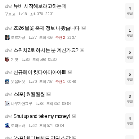
뉴비 시작해보려고하는데
잡담
4
댓글
꾸르코
Lv.18
조회 370
22:31
2026 불꽃 축제 정보 나왔습니다
잡담
1
댓글
모르가냥
Lv.77
조회 469
추천 2
21:37
스위치2로 하시는 분 계신가요?
잡담
5
댓글
게맛
Lv.86
조회 598
05:30
신규헤어 킷타아아아아!!!!
잡담
5
댓글
웃음버섯
Lv.70
조회 767
추천 1
00:48
스!포] 효월월월
잡담
3
댓글
나무가한그루
Lv.83
조회 352
08-04
Shut up and take my money!
잡담
4
댓글
도퍼노바
Lv.62
조회 574
08-04
[스포] 힐디브랜드 간단 소감
잡담