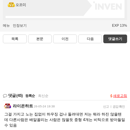
오쪼미
메뉴
인장보기
EXP 13%
목록
본문
이전
다음
댓글쓰기
댓글
(45)
등록순
|
최신순
새로고침
라이온하트
26-05-24 19:38
신고
|
공감 확인
그걸 가지고 노는 집없이 하우징 겁나 돌려대면 저는 뭐라 하진 않을텐
데 다른사람은 배알꼴리는 사람은 많을듯 중형 4개는 비틱으로 받아들일
수 있음