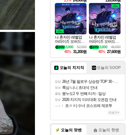
25%
24,000원
118,000원
ouls Ultimate Edition
Pre-Purchase
나 혼자만 레벨업
나 혼자만 레벨업
어라이즈 오버드라
어라이즈 오버드라
이브 디럭스 에디션
이브 Solo Leveling A
3,000
52,000
3,000
46,000
Solo Leveling Arise
rise
40%
31,200원
40%
27,600원
Overdrive Deluxe Edi
tion
오늘의 치지직
오늘의 SOOP
26년 7월 팔로우 상승량 TOP 30 - 월간 치지직
잡담
룩삼 니니 초대석 안내
정보
봉누도2 두 번째 티저 - 일상
클립
2026 치지직 이리대회 오픈컵 안내
정보
초ㅇㅎ) 수녀 코스프레 제로투
ㅗㅜㅑ
더보기+
오늘의 팟벤
오늘의 핫벤