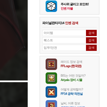
주사위 굴리고 포인트!
인벤 마블
파이널판타지14
인벤 검색
레이드 정보 검색
FFLogs (한국판)
BIS는 어떤 것일까?
Ariyala 장비 시뮬
어떻게 공략할까?
FF14 공략 작전실
날씨, 어류 정보