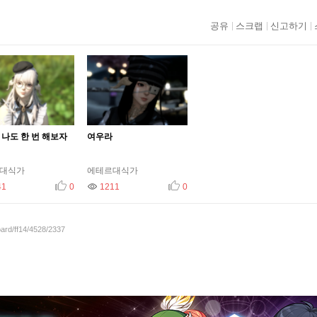
공유
스크랩
신고하기
 나도 한 번 해보자
여우라
대식가
에테르대식가
41
추천
조회
0
1211
추천
0
oard/ff14/4528/2337