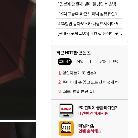
1인분에 천원대! 별미 물냉면 비빔냉면 10인세트 (메밀/칡/도토리)
[48%] 고농축 피죤 보타닉 섬유유연제 프리지아 자몽, 1.3L, 4개
33%힐인 동아오츠카 나랑드사이다 제로, 오리지널, 345ml, 24개
[국내산 꽃게 100%] 꽉찬 살 산더미 꽃게탕
최근 HOT한 콘텐츠
파판14
게임
IT
유머
연예
1
할인하는거 쭉 봤는데
2
주머니에 손 꽂고 있는건 어떻게 하는건가요?
3
스!포] 효월 본편 끝!
PC 견적이 궁금하다면?
IT인벤 견적게시판
매일매일,
인벤 출석체크!