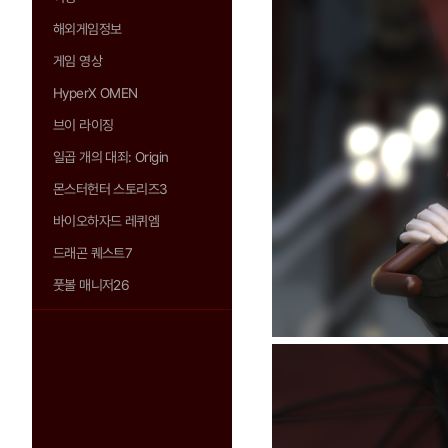
해외게임정보
게임 영상
HyperX OMEN
브이 라이징
일곱 개의 대죄: Origin
몬스터헌터 스토리즈3
바이오하자드 레퀴엠
드래곤 퀘스트7
풋볼 매니저26