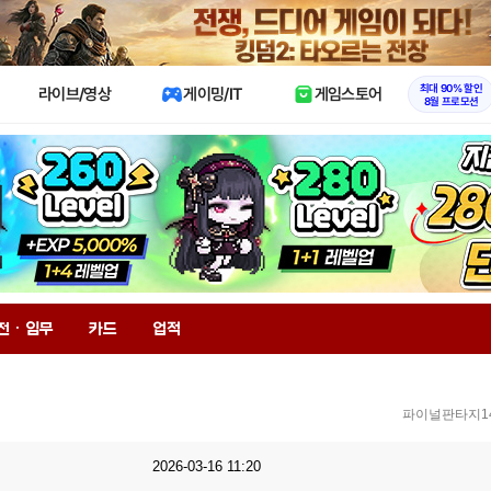
X
최대 90% 할인
라이브/영상
게이밍/IT
게임스토어
8월 프로모션
전 · 임무
카드
업적
파이널판타지1
2026-03-16 11:20