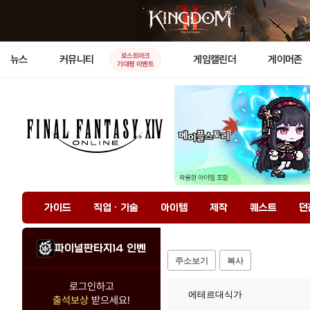
로스트아크
뉴스
커뮤니티
게임캘린더
게이머존
기대평 이벤트
가이드
직업 · 기술
아이템
제작
퀘스트
던
파이널판타지14 인벤
주소보기
복사
로그인하고
에테르대식가
출석보상
받으세요!