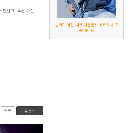
스팸신고
추천 확인
승리의 여신: 니케 기묭묭지 아르카나: 포
츈 메이트
목록
글쓰기