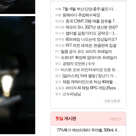
7월~8월 부산-단양-충주-울진 다녀왔어요~
여행
동해바다 추암해수욕장
여행
중국 CXMT, D램 매출 점유율 7%…글로벌 4위로 부상
해외겜
메모리 3사, 2027년 생산분 완판?
해외겜
챕터별 길찾기/지도 공략 (1 ~ 12장)
비스트
60프레임 나오는데 정상일까요?
레퀴엠
FF7 외전 세계관, 완결편에 집결
해외겜
탈콥 공식 코드 브리치 트레일러
PV
슈로대Y 확장팩 업데이트 트레일러
PV
공명자 모먼트 | 수수
명조
비스트 오브 리인카네이션 오픈 트레일러
PV
[일러스트] 자매 앨범 | 장난기 가득한 오후의 공원 (리메이크판)
명조
체험 캐릭터만으로 허상 40레벨 하이와티아 5분 컷!｜에이메스·린네·모니에 명함
명조
라이자 AI 채팅 RPG 게임 [RyzaChat: AI] 공개
섭컬겜
스누피냥님
명조
새로고침
핫딜
게시판
더보기+
77%특가 에브리워터 무라벨, 500ml, 40개