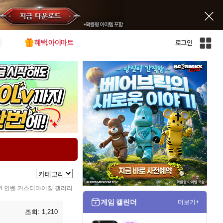
혜택.아이마트
로그인
인
벤
전
체
사
이
트
맵
4 인벤 커스터마이징 갤러리
게임 캘린더
더보기+
조회:
1,210