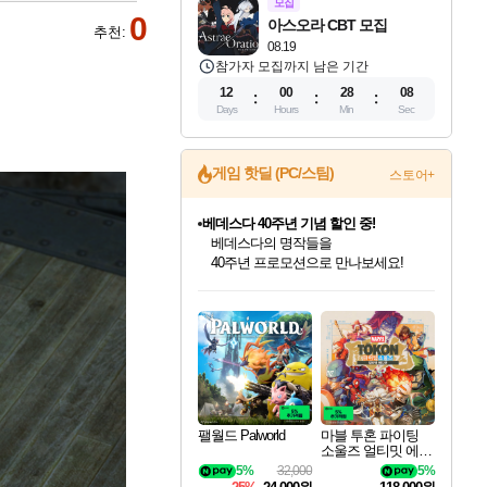
모집
0
아스오라 CBT 모집
추천:
08.19
참가자 모집까지 남은 기간
12
00
28
06
Days
Hours
Min
Sec
게임 핫딜 (PC/스팀)
스토어+
마블 투혼 파이팅 소울즈 예약 판매 중!
마블 히어로 총 출동&화려한 격투!
네이버 포인트 혜택까지!
인벤게임즈 8월 특별 할인!
드래곤소드: 어웨이크닝 입점!
문명 7 특별 할인!
귀무자: 검의 길 예약 판매 중!
비스트 오브 리인카네이션 정식 출시!
커세어 코브 출시 기념 할인!
더 렐릭 퍼스트 가디언 정식 출시
베데스다 40주년 기념 할인 중!
캡콤 프렌차이즈 할인 진행 중!
캡콤 일부 상품 상시 할인
스타워즈 은하계 레이서
로블록스 기프트 카드 공식 입점
인기 퍼블리셔 모음!
스팀으로 만나는 드래곤소드!
조선&고려 DLC 출시 예정
10% 할인과
게임프릭 신작 IP
해적'섬'을 발전시키자!
설화x하드코어 액션!
베데스다의 명작들을
몬헌, 바하 등 인기 IP를
몬헌 와일즈 & 드래곤즈 도그마2
인벤게임즈에서 10% 추가 적립
Robux를 가장 안전하고
최대 90% 할인가를 만나보세요!
네이버혜택과 함께 만나보세요!
50%할인&추가 적립까지!
이니&베니 혜택까지!
네이버 혜택가와 함께 예약하세요!
할인&네이버혜택으로 만나보세요!
네이버페이 혜택과 만나보세요!
40주년 프로모션으로 만나보세요!
할인가에 만나보세요!
일부 에디션 상시 할인!
혜택으로 예약 판매 중
편안하게 충전하세요
팰월드 Palworld
마블 투혼 파이팅
소울즈 얼티밋 에디
션 예약구매 MARV
5%
32,000
5%
EL Tokon Fighting S