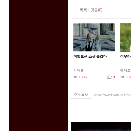
목록
|
댓글(
0
)
직업모션 스샷 즐겁다
여우라
맘뉙빱
에테르
조회
1086
추천
조회
0
36
주소복사
https://www.inven.co.kr/b