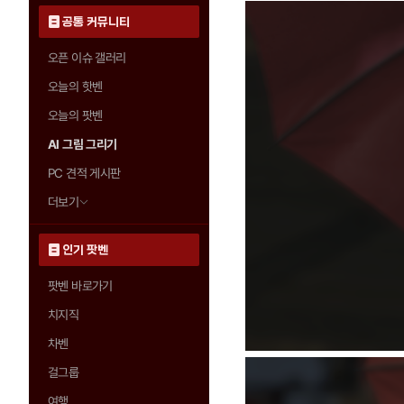
공통 커뮤니티
오픈 이슈 갤러리
오늘의 핫벤
오늘의 팟벤
AI 그림 그리기
PC 견적 게시판
더보기
인기 팟벤
팟벤 바로가기
치지직
차벤
걸그룹
여행