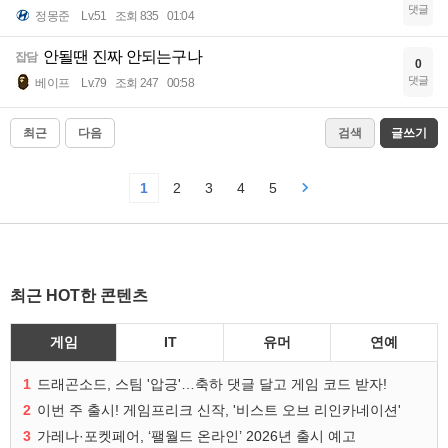
댓글
정몽준
Lv.51
조회 835
01:04
안될땐 진짜 안되는구나
잡담
0
댓글
베이프
Lv.79
조회 247
00:58
최근
다음
검색
글쓰기
1
2
3
4
5
최근 HOT한 콘텐츠
게임
IT
유머
연예
1
드래곤소드, 스팀 '압긍'…축하 댓글 달고 게임 코드 받자!
2
이번 주 출시! 게임프리크 신작, '비스트 오브 리인카네이션'
3
가레나·포켓페어, ‘팰월드 온라인’ 2026년 출시 예고