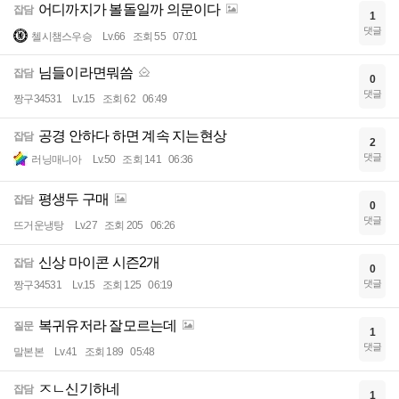
어디까지가 볼돌일까 의문이다
잡담
1
댓글
첼시챔스우승
Lv.66
조회 55
07:01
님들이라면뭐씀
잡담
0
댓글
짱구34531
Lv.15
조회 62
06:49
공경 안하다 하면 계속 지는현상
잡담
2
댓글
러닝매니아
Lv.50
조회 141
06:36
평생두 구매
잡담
0
댓글
뜨거운냉탕
Lv.27
조회 205
06:26
신상 마이콘 시즌2개
잡담
0
댓글
짱구34531
Lv.15
조회 125
06:19
복귀유저라 잘모르는데
질문
1
댓글
말본본
Lv.41
조회 189
05:48
ㅈㄴ신기하네
잡담
1