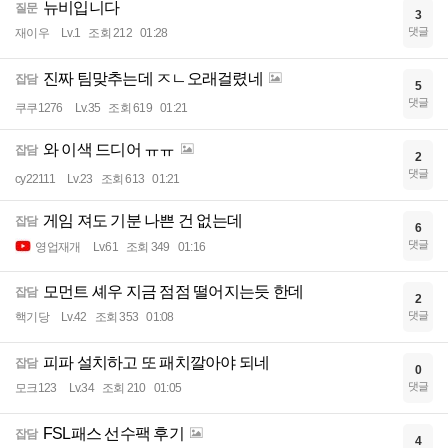
뉴비입니다
질문
3
댓글
재이우
Lv.1
조회 212
01:28
진짜 팀맞추는데 ㅈㄴ오래걸렸네
잡담
5
댓글
쿠쿠1276
Lv.35
조회 619
01:21
와 이색 드디어 ㅠㅠ
잡담
2
댓글
cy22111
Lv.23
조회 613
01:21
게임 져도 기분 나쁜 건 없는데
잡담
6
댓글
영업재개
Lv.61
조회 349
01:16
모먼트 셰우 지금 점점 떨어지는듯 한데
잡담
2
댓글
핵기당
Lv.42
조회 353
01:08
피파 설치하고 또 패치깔아야 되네
잡담
0
댓글
모크123
Lv.34
조회 210
01:05
FSL패스 선수팩 후기
잡담
4