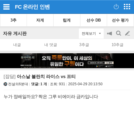
FC 온라인
인벤
3추
자게
팁게
선수 DB
선수 평가
자유 게시판
전체보기
공
검
글
지
색
내글
내 댓글
3추글
10추글
on/off
쓰
기
[잡담]
아스날 볼란치 라이스 vs 프티
전설의6분대
댓글: 1 개
조회:
931
2025-04-29 20:13:50
누가 정배일까요? 짝은 그루 비에이라 금카입니다