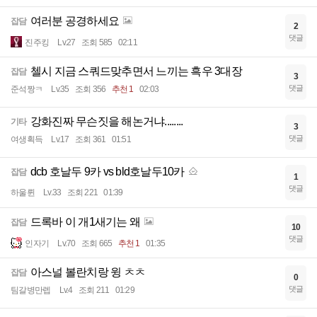
여러분 공경하세요
잡담
2
댓글
진주킹
Lv.27
조회 585
02:11
첼시 지금 스쿼드맞추면서 느끼는 흑우 3대장
잡담
3
댓글
준석짱ㅋ
Lv.35
조회 356
추천 1
02:03
강화진짜 무슨짓을 해논거냐........
기타
3
댓글
여생획득
Lv.17
조회 361
01:51
dcb 호날두 9카 vs bld호날두10카
잡담
1
댓글
하울륀
Lv.33
조회 221
01:39
드록바 이 개1새기는 왜
잡담
10
댓글
인자기
Lv.70
조회 665
추천 1
01:35
아스널 볼란치랑 윙 ㅊㅊ
잡담
0
댓글
팀갈병만렙
Lv.4
조회 211
01:29