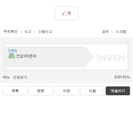
0
추천확인
신고
스팸신고
공유
스크랩
인벤러
전설의6분대
메뉴
인장보기
EXP 91%
목록
본문
이전
다음
댓글쓰기