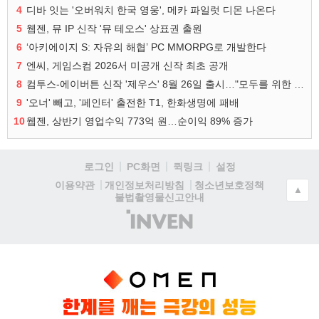
4
디바 잇는 '오버워치 한국 영웅', 메카 파일럿 디몬 나온다
5
웹젠, 뮤 IP 신작 '뮤 테오스' 상표권 출원
6
‘아키에이지 S: 자유의 해협’ PC MMORPG로 개발한다
7
엔씨, 게임스컴 2026서 미공개 신작 최초 공개
8
컴투스-에이버튼 신작 '제우스' 8월 26일 출시…"모두를 위한 경쟁"
9
'오너' 빼고, '페인터' 출전한 T1, 한화생명에 패배
10
웹젠, 상반기 영업수익 773억 원…순이익 89% 증가
로그인
PC화면
퀵링크
설정
청소년보호정책
이용약관
개인정보처리방침
▲
불법촬영물신고안내
(주)
인
벤