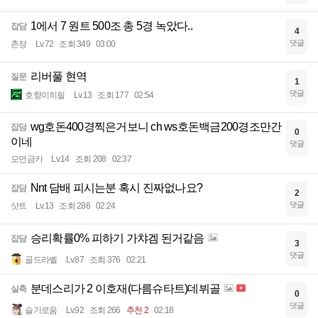
1에서 7 원트 500조 총 5경 녹았다..
잡담
4
댓글
촌장
Lv.72
조회 349
03:00
리버풀 현역
질문
1
댓글
호항이히릴
Lv.13
조회 177
02:54
wg호돈400경찍은거보니 ch ws호돈백금200경조만간
잡담
0
이네
댓글
모먼금카
Lv.14
조회 208
02:37
Nnt 담배 피시는분 혹시 진짜없나요?
잡담
2
댓글
샷트
Lv.13
조회 286
02:24
승리확률0% 피하기 가챠겜 된거같음
잡담
3
댓글
골드라벨
Lv.87
조회 376
02:21
분데스리가 2 이호재(다름슈타트)데뷔골
실축
0
댓글
슬기로움
Lv.92
조회 266
추천 2
02:18