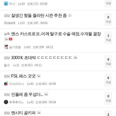
댓글
주시
Lv.43
조회 172
05:39
잘생긴 형들 즐라탄 시즌 추천 좀
잡담
0
댓글
Dbstuddl
Lv.14
조회 145
04:48
옌스 카스트로프..어깨 탈구로 수술 예정,수개월 결장
실축
1
댓글
슬기로움
Lv.92
조회 209
04:21
1000 fc 초대박 ㄷㄷㄷㄷㄷㄷㄷㄷㄷ
잡담
8
댓글
똘긔
Lv.11
조회 621
04:11
FSL 패스 굿굿
잡담
6
댓글
아드리아나
Lv.93
조회 462
04:06
인플레 좀 무섭다...
잡담
0
댓글
후후후지노
Lv.42
조회 389
04:04
맨시티 골키퍼
잡담
2