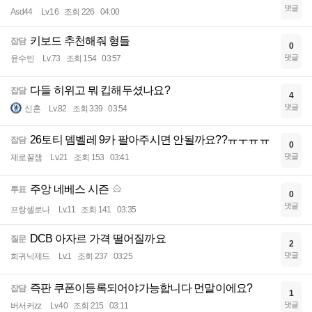
댓글
Asd44
Lv.16
조회 226
04:00
키보드 추천해줘 형들
잡담
0
댓글
윤수빈
Lv.73
조회 154
03:57
다들 히위고 뭐 킵해두셨나요?
잡담
4
댓글
신혼
Lv.82
조회 339
03:54
26토티 뎀벨레 9카 팔아주시면 안될까요??ㅠㅜㅠㅠ
잡담
0
댓글
제로꿀잼
Lv.21
조회 153
03:41
주앙 네베스 시즌
투표
0
댓글
프랑셀로나
Lv.11
조회 141
03:35
DCB 아자르 가격 떨어질까요
질문
2
댓글
희귀닉제드
Lv.1
조회 237
03:25
즉판 쿠폰이등록되어야가능합니다 먼말이에요?
잡담
1
댓글
버서커zz
Lv.40
조회 215
03:11