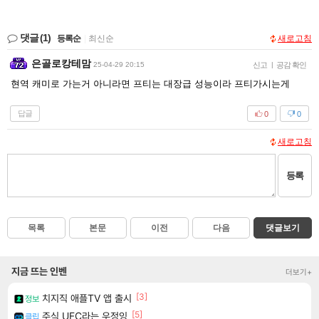
댓글
(1)
등록순
|
최신순
새로고침
은골로캉테맘
25-04-29 20:15
신고
|
공감 확인
현역 캐미로 가는거 아니라면 프티는 대장급 성능이라 프티가시는게
답글
0
0
새로고침
등록
목록
본문
이전
다음
댓글보기
지금 뜨는 인벤
더보기+
[3]
치지직 애플TV 앱 출시
정보
[5]
주식 UFC라는 우정잉
클립