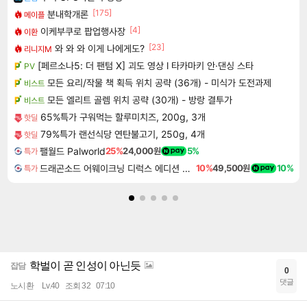
[175]
분내학개론
메이플
[4]
이케부쿠로 팝업행사장
이환
[23]
와 와 와 이게 나에게도?
리니지M
[페르소나5: 더 팬텀 X] 괴도 영상 l 타카마키 안·댄싱 스타
PV
모든 요리/작물 책 획득 위치 공략 (36개) - 미식가 도전과제
비스트
모든 엘리트 골렘 위치 공략 (30개) - 방랑 결투가
비스트
65%특가 구워먹는 할루미치즈, 200g, 3개
핫딜
79%특가 랜선식당 연탄불고기, 250g, 4개
핫딜
팰월드 Palworld
25%
24,000원
5%
특가
드래곤소드 어웨이크닝 디럭스 에디션 DragonSword Awakening Deluxe Edition
10%
49,500원
10%
특가
학벌이 곧 인성이 아닌듯
잡담
0
댓글
노시환
Lv.40
조회 32
07:10