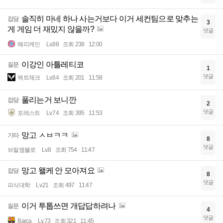
솔직히 마네 하나 사는거보다 이거 세컨팀으로 맞추는
잡담
3
게 게임 더 재밌지 않을까?
댓글
해리케인
Lv.88
조회 238
12:00
이강인 아틀레티코
질문
1
댓글
팩트체크
Lv.64
조회 201
11:58
풀리는거 보니깐
잡담
2
댓글
포레스트
Lv.74
조회 395
11:53
망고 ㅅㅂㅋㅋ
기타
8
댓글
브릴엠볼로
Lv.8
조회 754
11:47
망고 왤케 안 모아져요
잡담
8
댓글
피식대학
Lv.21
조회 497
11:47
이거 투톱쓰면 개답답하려나
질문
4
댓글
Barca
Lv.73
조회 321
11:45