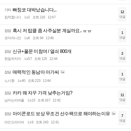
빠칭코 대박났습니다,..
기타
12
댓글
침착합니다
Lv.2
조회 216
12:47
혹시 저 탑클 좀 사주실분 계실까요.. ㅠㅠ
잡담
1
댓글
포마라니안
Lv.6
조회 94
12:46
신규+풀문 미참여 / 열쇠 800개
잡담
2
댓글
현질하지마
Lv.57
조회 125
12:44
매력적인 동남아 아가씨
잡담
1
댓글
노시환
Lv.40
조회 223
12:44
카카 왜 자꾸 가격 낮추는거임?
잡담
11
댓글
남자는리버풀
Lv.23
조회 167
12:42
아이콘로드 보상 무조건 선수팩으로 해야하는이유
잡담
7
댓글
라인도라이버
Lv.9
조회 243
12:41