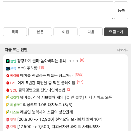
등록
목록
본문
이전
다음
댓글보기
지금 뜨는 인벤
더보기+
[8]
청량하게 콜라 쏟아버리는 유니 ㅋㅋㅋ
클립
[19]
ㅇㅎ) 주하랑
클립
[580]
메이플 렉걸리는 애들은 참고해라
메이플
[27]
이게 5년간 티원을 좀 먹은 플레이임
LoL
[2]
딸깍몇번으로 천만나인버는법
SOL
넷마블, 신작 서브컬쳐 게임 [펄 인 블루] 티저 사이트 오픈
섭컬겜
리싱크드 1.06 패치노트 (8/5)
리싱크드
레벨업 능력치와 스킬의 상관관계
비스트
[20,900 -> 12,900] 천연오일 모기퇴치 팔찌 10개
핫딜
[17,500 -> 7,500] 자외선차단 와이드 사파리모자
핫딜