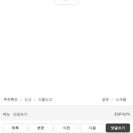
추천확인
신고
스팸신고
공유
스크랩
메뉴
인장보기
EXP 62%
목록
본문
이전
다음
댓글쓰기