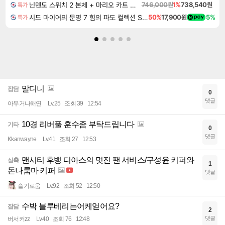
닌텐도 스위치 2 본체 + 마리오 카트 월드
746,000원
1%
738,540원
특가
시드 마이어의 문명 7 힘의 파도 컬렉션 Sid Meier's Civilization VII Tides of Power Collection DLC
50%
17,900원
5%
특가
말디니
잡담
0
댓글
아무거나해연
Lv.25
조회 39
12:54
10경 리버풀 훈수좀 부탁드립니다
기타
0
댓글
Kkanwayne
Lv.41
조회 27
12:53
맨시티 후뱅 디아스의 멋진 팬 서비스/구성윤 키퍼와
실축
1
돈나룸마 키퍼
댓글
슬기로움
Lv.92
조회 52
12:50
수박 블루베리는어케얻어요?
잡담
2
댓글
버서커zz
Lv.40
조회 76
12:48