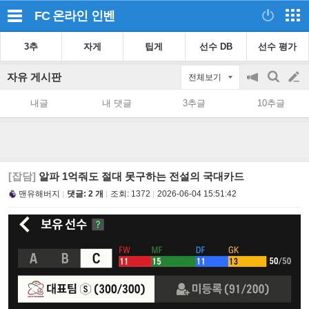
FC 온라인
인벤
3추
자게
팁게
선수 DB
선수 평가
자유 게시판
전체보기
공
검
글
지
색
내글
내 댓글
3추글
10추글
on/off
쓰
기
[잡담]
알파 1억줘도 절대 못구하는 전설의 국대카드
맨유해버지
댓글: 2 개
조회:
1372
2026-06-04 15:51:42