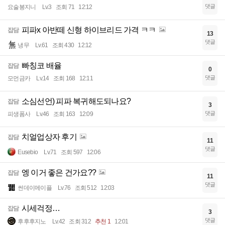
댓글
요술봉지니
Lv.3
조회 71
12:12
피파x 아반떼 신형 하이브리드 가격 ㅋㅋ
잡담
13
댓글
냉무
Lv.61
조회 430
12:12
빠칭코 배율
잡담
0
댓글
모먼금카
Lv.14
조회 168
12:11
소심선언) 피파 복귀해도되나요?
잡담
3
댓글
피생폼사
Lv.46
조회 163
12:09
치얼업상자 후기
잡담
11
댓글
Eusebio
Lv.71
조회 597
12:06
엥 이거 좋은 건가요??
잡담
11
댓글
썬데이메이플
Lv.76
조회 512
12:03
시세걱정…
잡담
3
댓글
후후후지노
Lv.42
조회 312
추천 1
12:01