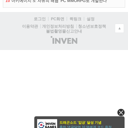
10
‘아키에이지 S: 자유의 해협’ PC MMORPG로 개발한다
로그인
PC화면
퀵링크
설정
청소년보호정책
이용약관
개인정보처리방침
▲
불법촬영물신고안내
(주)
인
벤
드래곤소드 '압긍' 달성 기념
축하 댓글달면 10 명에게 코드 증정