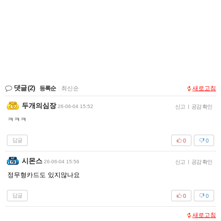
댓글
(2)
등록순
|
최신순
새로고침
두개의심장
26-06-04 15:52
신고
|
공감 확인
ㅋㅋㅋ
답글
0
0
시몬스
26-06-04 15:56
신고
|
공감 확인
정무형카드도 있지않나요
답글
0
0
새로고침