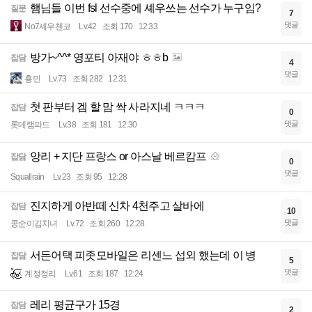
햄님들 이번 fsl 선수중에 셰우쓰는 선수가 누구임?
질문
7
댓글
No7셰우첸코
Lv.42
조회 170
12:33
방가~^^* 영포티 아재야 ㅎㅎb
잡담
4
댓글
흥민
Lv.73
조회 282
12:31
첫 판부터 겜 할 맘 싹 사라지네 ㅋㅋㅋ
잡담
0
댓글
롯데램파드
Lv.38
조회 181
12:30
앙리 + 지단 프랑스 or 아스날 베르캄프
잡담
0
댓글
Squallrain
Lv.23
조회 95
12:28
진지하게 아반떼 신차 4천주고 살바에
잡담
10
댓글
콩순이김치녀
Lv.72
조회 260
12:28
서든어택 피좃모바일은 리센느 섭외 했는데 이 병
잡담
5
댓글
계정정리
Lv.61
조회 187
12:24
레리 평균구가 15경
잡담
2