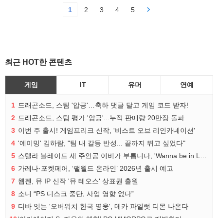
1
2
3
4
5
최근 HOT한 콘텐츠
게임
IT
유머
연예
1
드래곤소드, 스팀 '압긍'…축하 댓글 달고 게임 코드 받자!
2
드래곤소드, 스팀 평가 '압긍'...누적 판매량 20만장 돌파
3
이번 주 출시! 게임프리크 신작, '비스트 오브 리인카네이션'
4
'에이밍' 김하람, "팀 내 갈등 반성... 끝까지 뛰고 싶었다"
5
스텔라 블레이드 새 주인공 이비가 부릅니다, 'Wanna be in LOVE' 뮤비 공개
6
가레나·포켓페어, ‘팰월드 온라인’ 2026년 출시 예고
7
웹젠, 뮤 IP 신작 '뮤 테오스' 상표권 출원
8
소니 “PS 디스크 중단, 사업 영향 없다”
9
디바 잇는 '오버워치 한국 영웅', 메카 파일럿 디몬 나온다