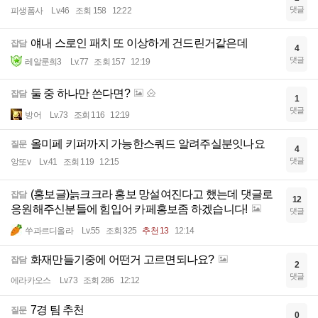
댓글
피생폼사
Lv.46
조회 158
12:22
얘내 스로인 패치 또 이상하게 건드린거같은데
잡담
4
댓글
레알룬희3
Lv.77
조회 157
12:19
둘 중 하나만 쓴다면?
잡담
1
댓글
방어
Lv.73
조회 116
12:19
올미페 키퍼까지 가능한스쿼드 알려주실분잇나요
질문
4
댓글
앙또v
Lv.41
조회 119
12:15
(홍보글)늙크크라 홍보 망설여진다고 했는데 댓글로
잡담
12
응원해주신분들에 힘입어 카페홍보좀 하겠습니다!
댓글
쑤과르디올라
Lv.55
조회 325
추천 13
12:14
화재만들기중에 어떤거 고르면되나요?
잡담
2
댓글
에라카오스
Lv.73
조회 286
12:12
7경 팀 추천
질문
0