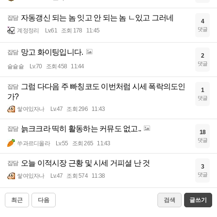
자동갱신 되는 놈 잇고 안 되는 놈 ㄴ있고 그러네
잡담
4
댓글
계정정리
Lv.61
조회 178
11:45
망고 화이팅입니다.
잡담
2
댓글
슡슡슡
Lv.70
조회 458
11:44
그럼 다다음 주 빠칭코도 이번처럼 시세 폭락의도인
잡담
1
가?
댓글
쌓여있자나
Lv.47
조회 296
11:43
늙크크라 띡히 활동하는 커뮤도 없고..
잡담
18
댓글
쑤과르디올라
Lv.55
조회 265
11:43
오늘 이적시장 근황 및 시세 거피셜 난 것
잡담
3
댓글
쌓여있자나
Lv.47
조회 574
11:38
최근
다음
검색
글쓰기