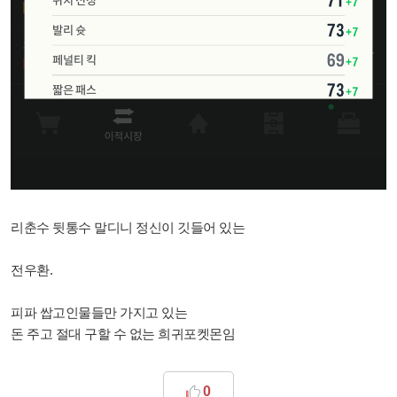
리춘수 뒷통수 말디니 정신이 깃들어 있는
전우환.
피파 쌉고인물들만 가지고 있는
돈 주고 절대 구할 수 없는 희귀포켓몬임
0