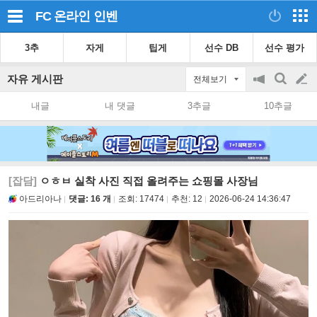
FC 온라인
인벤
3추
자게
팁게
선수 DB
선수 평가
자유 게시판
전체보기
공
검
글
지
색
내글
내 댓글
3추글
10추글
on/off
쓰
기
[잡담]
ㅇㅎㅂ 실착 사진 직접 올려주는 쇼핑몰 사장님
아드리아나
댓글: 16 개
조회:
17474
추천:
12
2026-06-24 14:36:47