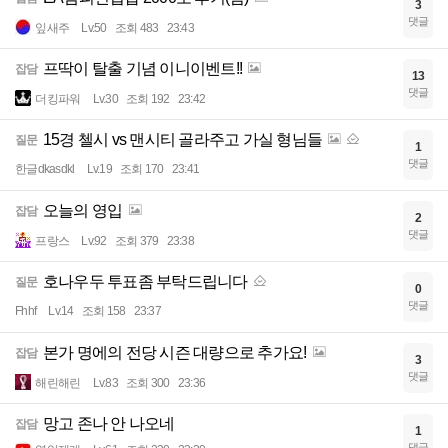
3
댓글
잎새주
Lv.50
조회 483
23:43
프딱이 탈출 기념 이니이벤트!!
잡담
13
댓글
더킹파워
Lv.30
조회 192
23:42
15경 첼시 vs 맨시티 골라주고 가실 형님들
질문
1
댓글
한글dkasdkl
Lv.19
조회 170
23:41
오늘의 영입
잡담
2
댓글
프랑스
Lv.92
조회 379
23:38
호나우두 투표좀 부탁드립니다
질문
0
댓글
Fhhf
Lv.14
조회 158
23:37
본가 명에의 전당 시즌 대량으로 추가요!
잡담
3
댓글
해린해린
Lv.83
조회 300
23:36
망고 존나 안 나오네
잡담
1
댓글