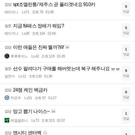
spt조엘린통/ 제주스 곧 풀리겟네요 910카
잡담
0
댓글
배라쏘니
Lv.71
조회 78
01:46
지금 fsl패스 정배가 뭐임?
질문
5
댓글
레이즈나
Lv.28
조회 154
01:46
이런 애들은 진짜 뭘까?////
잡담
1
댓글
후후후지노
Lv.42
조회 126
01:45
선수 팔려다가 구매를 해버렷는데 복구 해주나요 ㅠㅠ
질문
9
댓글
달천이
Lv.12
조회 130
01:36
24챔 케인 백금카
잡담
0
댓글
차은우
Lv.51
조회 97
01:27
망고 뽑기 나이스~
잡담
1
댓글
레알셀로나
Lv.73
조회 315
01:07
맨시티 센터백
잡담