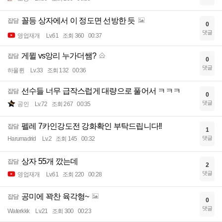
꼴등 상자에서 이 정도면 선방한 듯
잡담
0
댓글
영업재개
Lv.61
조회 360
00:37
게뮐 vs앙리 누가더쌤?
잡담
0
댓글
하울륀
Lv.33
조회 132
00:36
선수들 너무 급작스럽게 대량으로 풀어서 ㅋㅋㅋ
잡담
0
댓글
공인
Lv.72
조회 267
00:35
펠레 7카인강도전 강화확인 부탁드립니다!!
잡담
1
댓글
Harumadrid
Lv.2
조회 145
00:32
상자 55개 깠는데
잡담
2
댓글
영업재개
Lv.61
조회 220
00:28
공미에 꽉찬 육각형~
잡담
0
댓글
Waterkkk
Lv.21
조회 300
00:23