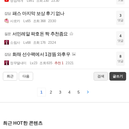
영업재개
Lv.61
조회 230
23:30
패스 마지막 보상 후기 없나
잡담
3
댓글
사로카
Lv.65
조회 368
23:30
서민레알 팍호돈 짝 추천좀요
질문
4
댓글
소림사
Lv.68
조회 176
23:24
화채 선수팩에서 1경뜸 와후우
잡담
8
댓글
정무딸내미
Lv.23
조회 635
추천 1
23:21
최근
다음
검색
글쓰기
1
2
3
4
5
최근 HOT한 콘텐츠