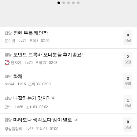
뮌헨 투톱 케인짝
잡담
0
댓글
윤수빈
Lv.72
조회 8
02:09
모먼트 드록바 오너분들 후기좀요!!
잡담
2
댓글
인자기
Lv.70
조회 27
02:03
화채
잡담
3
댓글
Asd44
Lv.16
조회 38
02:03
나잘하는거 맞지?
잡담
1
댓글
곤약
Lv.68
조회 63
02:02
먀라도나 생각보다 많이 별로
잡담
0
댓글
정상을향해
Lv.63
조회 51
02:00