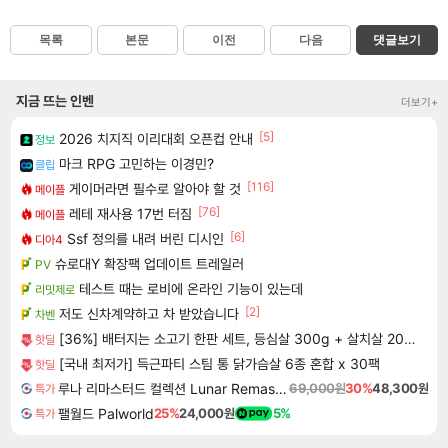
목록
본문
이전
다음
댓글보기
지금 뜨는 인벤
더보기+
[5]
2026 치지직 이리대회 오픈컵 안내
정보
마크 RPG 고민하는 이경민?
클립
[116]
게이머라면 필수로 알아야 할 것
메이플
[76]
레테 재사용 17번 터짐
메이플
[6]
Ssf 정의를 내려 버린 디시인
디아4
슈로대Y 확장팩 업데이트 트레일러
PV
테스트 때는 로비에 온라인 기능이 있는데
리밋제로
[2]
저도 신차계약하고 차 받았습니다
차벤
[36%] 배터지는 소고기 한판 세트, 등심살 300g + 살치살 200g + 부채살 200g + 갈비살 200g + 우삼겹 300g, 1.2kg, 1세트
핫딜
[국내 최저가] 득근파티 스팀 통 닭가슴살 6종 혼합 x 30팩
핫딜
루나 리마스터드 컬렉션 Lunar Remastered Collection
69,000원
30%
48,300원
특가
팰월드 Palworld
25%
24,000원
5%
특가