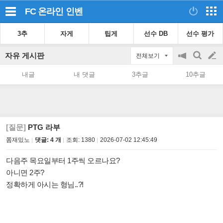
FC 온라인
인벤
3추
자게
팁게
선수 DB
선수 평가
자유 게시판
전체보기
공
검
글
지
색
내글
내 댓글
3추글
10추글
on/off
쓰
기
[질문]
PTG 라부
쫌재밌노
댓글: 4 개
조회:
1380
2026-07-02 12:45:49
다음주 목요일부터 1주씩 오르나요?
아니면 2주?
정확하게 아시는 형님..?!