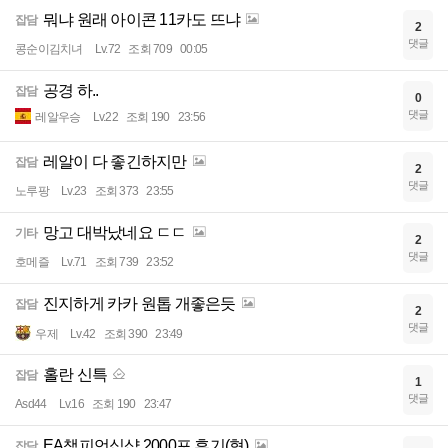
뭐냐 원래 아이콘 11카도 뜨냐
잡담
2
댓글
콩순이김치녀
Lv.72
조회 709
00:05
공경 하..
잡담
0
댓글
레알우승
Lv.22
조회 190
23:56
레알이 다 좋긴하지만
잡담
2
댓글
노루팡
Lv.23
조회 373
23:55
망고 대박났네요 ㄷㄷ
기타
2
댓글
호메즐
Lv.71
조회 739
23:52
진지하게 카카 원톱 개좋은듯
잡담
2
댓글
우제
Lv.42
조회 390
23:49
홀란 신특
잡담
1
댓글
Asd44
Lv.16
조회 190
23:47
EA챔피언십샵 2000포 후기(혐)
잡담