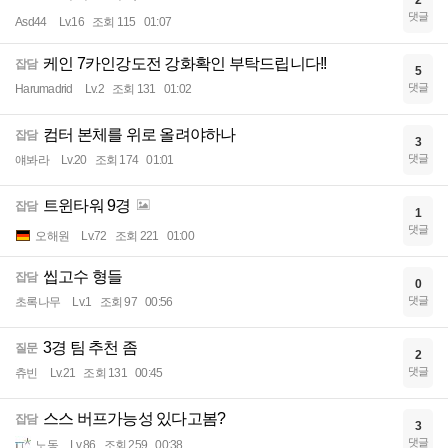
2
댓글
Asd44
Lv.16
조회 115
01:07
케인 7카인강도전 강화확인 부탁드립니다!!
잡담
5
댓글
Harumadrid
Lv.2
조회 131
01:02
컴터 본체를 위로 올려야하나
잡담
3
댓글
얘봐라
Lv.20
조회 174
01:01
트윈타워 9경
잡담
1
댓글
오해원
Lv.72
조회 221
01:00
씹고수 형들
잡담
0
댓글
초록나무
Lv.1
조회 97
00:56
3경 팀 추천 좀
질문
2
댓글
츄빈
Lv.21
조회 131
00:45
스스 버프가능성 있다고봄?
잡담
3
댓글
노동
Lv.86
조회 259
00:38