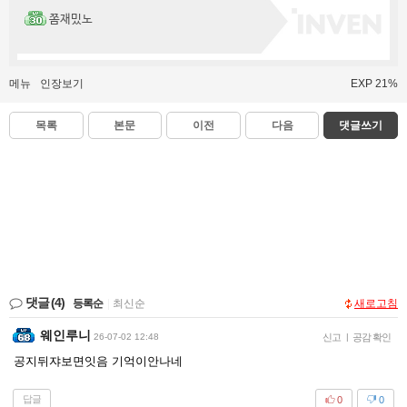
쫌재밌노
메뉴
인장보기
EXP 21%
목록
본문
이전
다음
댓글쓰기
댓글
(4)
등록순
|
최신순
새로고침
웨인루니
26-07-02 12:48
신고
|
공감 확인
공지뒤쟈보면잇음 기억이안나네
답글
0
0