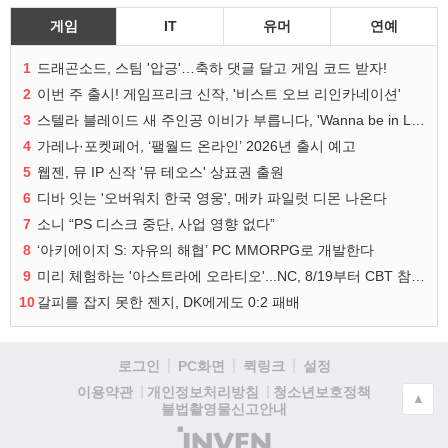
게임
IT
유머
연예
1
드래곤소드, 스팀 '압긍'…축하 댓글 달고 게임 코드 받자!
2
이번 주 출시! 게임프리크 신작, '비스트 오브 리인카네이션'
3
스텔라 블레이드 새 주인공 이비가 부릅니다, 'Wanna be in LOVE' 뮤비 공개
4
가레나·포켓페어, ‘팰월드 온라인’ 2026년 출시 예고
5
웹젠, 뮤 IP 신작 '뮤 테오스' 상표권 출원
6
디바 잇는 '오버워치 한국 영웅', 메카 파일럿 디몬 나온다
7
소니 “PS 디스크 중단, 사업 영향 없다”
8
‘아키에이지 S: 자유의 해협’ PC MMORPG로 개발한다
9
미리 체험하는 '아스트라에 오라티오'...NC, 8/19부터 CBT 참가자 모집
10
갈피를 잡지 못한 젠지, DK에게도 0:2 패배
로그인
PC화면
퀵링크
설정
청소년보호정책
이용약관
개인정보처리방침
▲
불법촬영물신고안내
(주)