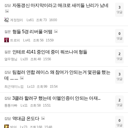
자동갱신 마지막이라고 매크로 새끼들 난리가 났네
잡담
3
댓글
계정정리
Lv.61
조회 73
16:00
형들 5경 리버풀 어떰
질문
0
댓글
트로피
Lv.41
조회 56
15:59
인테르 4141 중인데 중미 뭐쓰나여 형들
질문
2
댓글
열무형님
Lv.20
조회 48
15:56
팀컬러 연합 레이스 왜 참여가 안되는겨 몇판을 했는
잡담
3
데 ㅡㅡ
댓글
최근재미느낌
Lv.13
조회 99
15:54
3클라 할려구 했는데 이멜인증이 안되는 아재...
잡담
2
댓글
통통아빠
Lv.11
조회 58
15:51
역대급 온도다
잡담
0
댓글
방어
Lv.73
조회 168
15:48