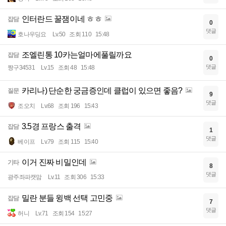
인터란드 꿀잼이네 ㅎㅎ
잡담
0
댓글
호나우딩요
Lv.50
조회 110
15:48
조엘린통 10카는얼마에풀릴까요
잡담
0
댓글
짱구34531
Lv.15
조회 48
15:48
카리나) 단순한 궁금증인데 클럽이 있으면 좋음?
질문
9
댓글
조오치
Lv.68
조회 196
15:43
3.5경 프랑스 출격
잡담
1
댓글
베이프
Lv.79
조회 115
15:40
이거 진짜 비밀인데
기타
8
댓글
광주좌파캣맘
Lv.11
조회 306
15:33
밀란 분들 윙백 선택 고민중
잡담
7
댓글
허니
Lv.71
조회 154
15:27