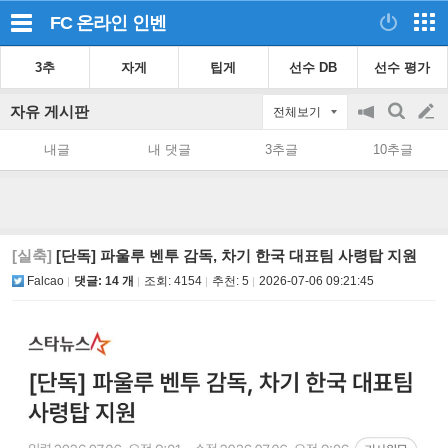
FC 온라인
인벤
3추
자게
팁게
선수 DB
선수 평가
자유 게시판
전체보기
공
검
글
지
색
내글
내 댓글
3추글
10추글
on/off
쓰
기
[실축]
[단독] 파울루 벤투 감독, 차기 한국 대표팀 사령탑 지원
Falcao
댓글: 14 개
조회:
4154
추천:
5
2026-07-06 09:21:45