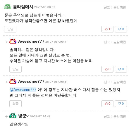
올타임메시
26-07-06 09:32
신고
|
공감 확인
좋은 추억으로 남는게 어떻습니까....
도전했다가 성적안좋으면 여론 걍 바뀔텐데
답글
1
0
Awesome777
26-07-06 09:44
신고
|
공감 확인
솔직히... 같은 생각입니다.
모든 일에 기대가 크면 실망도 큰 법.
추억은 가슴에 묻고 지나간 버스에는 미련을 버려.
답글
0
0
Awesome777
26-07-06 09:45
신고
|
공감 확인
@Awesome777
아! 이 경우는 지나간 버스 다시 잡을 수는 있겠지
만 그다지 썩 좋은 선택은 아닌듯합니다.
답글
0
0
방군v
26-07-07 14:47
신고
|
공감 확인
같은생각임