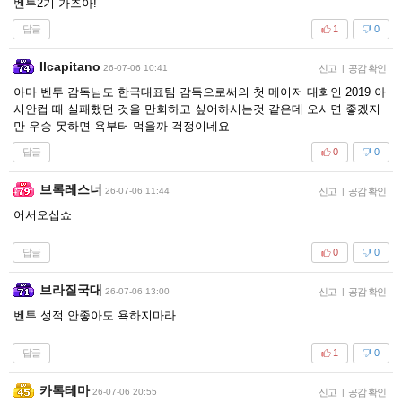
벤투2기 가즈아!
답글
1
0
Ilcapitano
26-07-06 10:41
신고
|
공감 확인
아마 벤투 감독님도 한국대표팀 감독으로써의 첫 메이저 대회인 2019 아
시안컵 때 실패했던 것을 만회하고 싶어하시는것 같은데 오시면 좋겠지
만 우승 못하면 욕부터 먹을까 걱정이네요
답글
0
0
브록레스너
26-07-06 11:44
신고
|
공감 확인
어서오십쇼
답글
0
0
브라질국대
26-07-06 13:00
신고
|
공감 확인
벤투 성적 안좋아도 욕하지마라
답글
1
0
카톡테마
26-07-06 20:55
신고
|
공감 확인