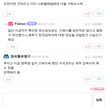
오전이면 구라라고 이미 나왔을때일텐데 다들 가짜뉴스에 ....
답글
0
0
Falcao
26-07-07 11:58
신고
|
공감 확인
일단 지금까지 확인된 최신정보로는, 지원서를 받은적은 없다고 협회
가 부인했으나 벤투가 한국감독직에 대한 관심을 전달한건 사실인가
봐요
답글
0
0
맨유황유맹구
26-07-06 22:56
신고
|
공감 확인
루머고 지금 벤투랑 같이 으쌰으쌰 했던 수석코치는 제주 감독이라 해
도 못옮
반쪽짜리 됨
답글
0
0
새로고침
등록