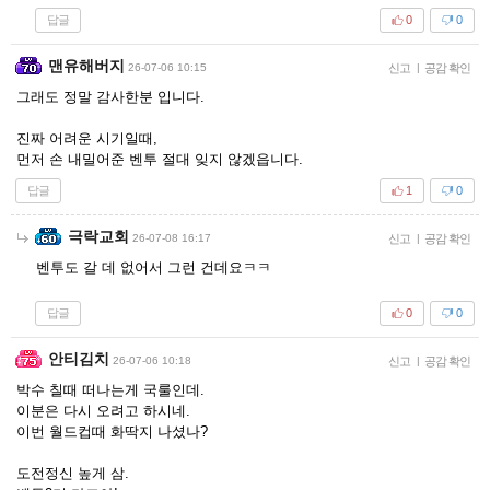
답글
0
0
맨유해버지
26-07-06 10:15
신고
|
공감 확인
그래도 정말 감사한분 입니다.
진짜 어려운 시기일때,
먼저 손 내밀어준 벤투 절대 잊지 않겠읍니다.
답글
1
0
극락교회
26-07-08 16:17
신고
|
공감 확인
벤투도 갈 데 없어서 그런 건데요ㅋㅋ
답글
0
0
안티김치
26-07-06 10:18
신고
|
공감 확인
박수 칠때 떠나는게 국룰인데.
이분은 다시 오려고 하시네.
이번 월드컵때 화딱지 나셨나?
도전정신 높게 삼.