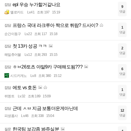
epl 우승 누가할거같나요
잡담
9
댓글
옐로카드
Lv.41
조회 197
15:19
프랑스 국대 라크루아 짝으로 튀람? 드사이?
잡담
1
댓글
순간이동구
Lv.22
조회 117
15:18
첫 13카 성공 ㅋㅋ
잡담
2
댓글
해밀츄어블
Lv.12
조회 293
15:15
ㅎㅂ26토츠 야말9카 구매해도됨???
잡담
6
댓글
시드카게노
Lv.8
조회 380
15:12
에토 vs 호돈
잡담
1
댓글
쒸멩트
Lv.32
조회 189
15:09
근데 ㅅㅂ 지금 보통더운게아닌데
잡담
12
댓글
피생폼사
Lv.46
조회 338
15:04
한국팀 보강좀 봐쥬실분
질문