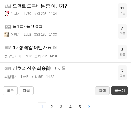
모먼트 드록바는 좀 아닌가?
잡담
11
댓글
인자기
Lv.70
조회 203
14:34
ㅂ1ㅁ~ㅂ190ㅁ
잡담
8
댓글
어피치
Lv.92
조회 135
14:33
4.3경 레알 어떤가요
질문
3
댓글
빵꾸난마이
Lv.12
조회 252
14:31
신호석 선수 죄송합니다.
잡담
5
댓글
피생폼사
Lv.46
조회 561
14:23
최근
다음
검색
글쓰기
1
2
3
4
5