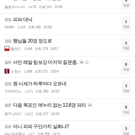
4
댓글
불꽃의사나이
Lv.70
조회 141
15:00
피파 대낙
잡담
1
댓글
Asd44
Lv.16
조회 168
14:59
행님들 20경 정도로
잡담
2
댓글
폴란드
Lv.64
조회 179
14:57
서민 레알 팀보강 마지막 질문좀.
질문
8
댓글
소림사
Lv.68
조회 172
14:54
뭔 시세가 하루마다 오르네
잡담
3
댓글
우파메카노
Lv.71
조회 260
14:53
다음 목표인 에누리 없는 12.8경 파리
질문
8
댓글
빵꾸난마이
Lv.12
조회 227
14:53
아니 피파 구단가치 실화냐?
잡담
3
댓글
메시츄르좋아
Lv.2
조회 356
14:51