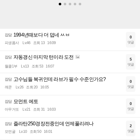
1994년때보다 더 덥네 ㅆㅂ
잡담
0
댓글
피생폼사
Lv.46
조회 13
16:09
자동갱신 마지막 턴이라 도전
잡담
5
댓글
월클1부
Lv.13
조회 53
16:07
고수님들 복귀인데 라브가 필수 수준인가요?
잡담
0
댓글
깨쿤
Lv.26
조회 20
16:05
모먼트 에토
잡담
0
댓글
아무거또
Lv.21
조회 31
16:03
즐라탄250경장전중인데 언제풀리려나
잡담
2
댓글
모먼굴
Lv.10
조회 50
16:01