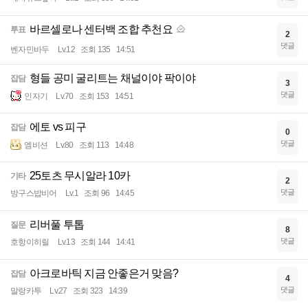
바르셀로나 센터백 조합 추천요
투표
2
댓글
벤자민바두
Lv.12
조회 135
14:51
형들 공미 굴리트는 채널이야 팍이야
잡담
3
댓글
인자기
Lv.70
조회 153
14:51
에토 vs 피구
잡담
0
댓글
엠비션
Lv.80
조회 113
14:48
25토츠 무시알라 10카
기타
2
댓글
방구스밥비어
Lv.1
조회 96
14:45
리버풀 투톱
질문
8
댓글
호항이히릴
Lv.13
조회 144
14:41
아크로바틱 지금 안좋은거 맞음?
잡담
4
댓글
말랑카투
Lv.27
조회 323
14:39