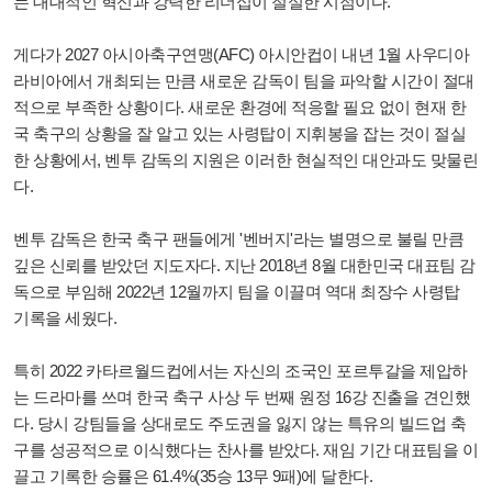
는 대대적인 혁신과 강력한 리더십이 절실한 시점이다.
게다가 2027 아시아축구연맹(AFC) 아시안컵이 내년 1월 사우디아
라비아에서 개최되는 만큼 새로운 감독이 팀을 파악할 시간이 절대
적으로 부족한 상황이다. 새로운 환경에 적응할 필요 없이 현재 한
국 축구의 상황을 잘 알고 있는 사령탑이 지휘봉을 잡는 것이 절실
한 상황에서, 벤투 감독의 지원은 이러한 현실적인 대안과도 맞물린
다.
벤투 감독은 한국 축구 팬들에게 '벤버지'라는 별명으로 불릴 만큼
깊은 신뢰를 받았던 지도자다. 지난 2018년 8월 대한민국 대표팀 감
독으로 부임해 2022년 12월까지 팀을 이끌며 역대 최장수 사령탑
기록을 세웠다.
특히 2022 카타르월드컵에서는 자신의 조국인 포르투갈을 제압하
는 드라마를 쓰며 한국 축구 사상 두 번째 원정 16강 진출을 견인했
다. 당시 강팀들을 상대로도 주도권을 잃지 않는 특유의 빌드업 축
구를 성공적으로 이식했다는 찬사를 받았다. 재임 기간 대표팀을 이
끌고 기록한 승률은 61.4%(35승 13무 9패)에 달한다.