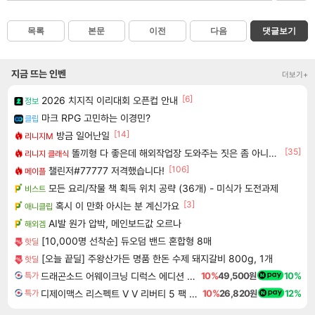
목록
본문
이전
다음
댓글보기
지금 뜨는 인벤
더보기+
[6]
2026 치지직 이리대회 오픈컵 안내
정보
마크 RPG 고민하는 이경민?
클립
[14]
방금 일어난일
리니지M
[35]
똘끼형 다 좋은데 해외작업장 도와주는 짓은 좀 아니지않냐?
리니지 클래식
[106]
챌린저#77777 저격했습니다!
메이플
모든 요리/작물 책 획득 위치 공략 (36개) - 미식가 도전과제
비스트
[3]
혹시 이 만화 아시는 분 계신가요
애니클립
AI발 원가 압박, 메인보드값 오르나
해외겜
[10,000명 선착순] 듀오덤 밴드 혼합형 8매
핫딜
[오늘 끝딜] 주왕산가든 명품 한돈 수제 돼지갈비 800g, 1개
핫딜
드래곤소드 어웨이크닝 디럭스 에디션 DragonSword Awakening Deluxe Edition
10%
49,500원
10%
특가
디제이맥스 리스펙트 V V 리버티 5 팩 DJMAX RESPECT V V Liberty 5 Pack DLC
10%
26,820원
12%
특가