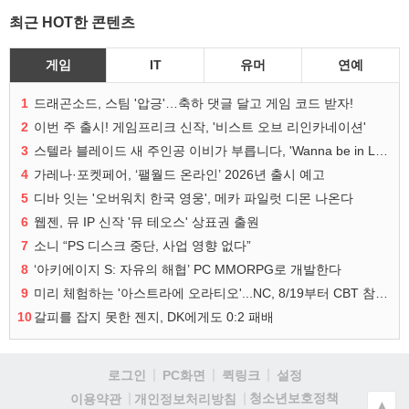
최근 HOT한 콘텐츠
게임
IT
유머
연예
1
드래곤소드, 스팀 '압긍'…축하 댓글 달고 게임 코드 받자!
2
이번 주 출시! 게임프리크 신작, '비스트 오브 리인카네이션'
3
스텔라 블레이드 새 주인공 이비가 부릅니다, 'Wanna be in LOVE' 뮤비 공개
4
가레나·포켓페어, ‘팰월드 온라인’ 2026년 출시 예고
5
디바 잇는 '오버워치 한국 영웅', 메카 파일럿 디몬 나온다
6
웹젠, 뮤 IP 신작 '뮤 테오스' 상표권 출원
7
소니 “PS 디스크 중단, 사업 영향 없다”
8
‘아키에이지 S: 자유의 해협’ PC MMORPG로 개발한다
9
미리 체험하는 '아스트라에 오라티오'...NC, 8/19부터 CBT 참가자 모집
10
갈피를 잡지 못한 젠지, DK에게도 0:2 패배
로그인
PC화면
퀵링크
설정
청소년보호정책
이용약관
개인정보처리방침
▲