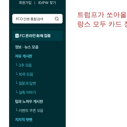
회원가입
ID/PW 찾기
트럼프가 쏘아올린
랑스 모두 카드 
FC 온라인 화제 집중
정보 · 뉴스 모음
자유 게시판
└
3추 모음
└
10추 모음
└
질문과 답변
└
실축 이야기
팁과 노하우 게시판
└
이벤트 쿠폰 모음
치지직 팟벤