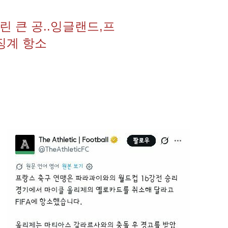
 큰 공..잉글랜드,프
징계 항소