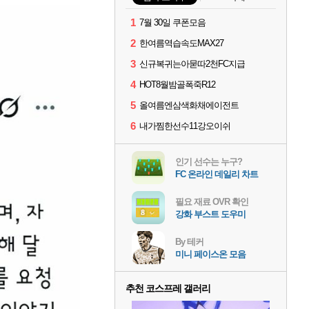
1
7월 30일 쿠폰모음
2
한여름역습속도MAX27
3
신규복귀는아묻따2천FC지급
4
HOT8월밤골폭죽R12
5
올여름엔삼색화채에이전트
6
내가찜한선수11강오이쉬
인기 선수는 누구?
FC 온라인 데일리 차트
필요 재료 OVR 확인
강화 부스트 도우미
By 테커
미니 페이스온 모음
추천 코스프레 갤러리