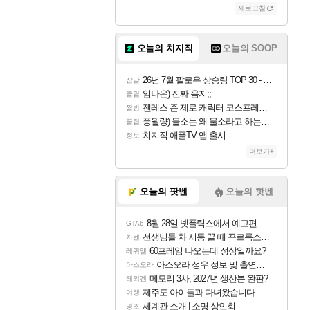
새로고침
오늘의 치지직
오늘의 SOOP
26년 7월 팔로우 상승량 TOP 30 - 월간 치지직
잡담
임나은) 진짜 음지;;
클립
젠레스 존 제로 캐릭터 코스프레한 꽁주
짤방
풍월량) 물소는 왜 물소라고 하는거야? 아! 그만 ㅋㅋ 알았어 ㅋㅋ
클립
치지직 애플TV 앱 출시
정보
더보기+
오늘의 팟벤
오늘의 핫벤
8월 28일 넷플릭스에서 예고편 공개 예정
GTA6
선생님들 차 시동 끌 때 꾸르륵소리나는데
차벤
60프레임 나오는데 정상일까요?
레퀴엠
아스오라 성우 정보 및 출연작 모음
아스오라
메모리 3사, 2027년 생산분 완판?
해외겜
제주도 아이들과 다녀왔습니다.
여행
세계관 소개 | 소명 상인회
명조