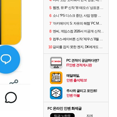
5
웹젠, 뮤 IP 신작 '뮤 테오스' 상표권 출원
6
소니 “PS 디스크 중단, 사업 영향 없다”
7
‘아키에이지 S: 자유의 해협’ PC MMORPG로 개발한다
8
엔씨, 게임스컴 2026서 미공개 신작 최초 공개
9
컴투스-에이버튼 신작 '제우스' 8월 26일 출시…"모두를 위한 경쟁"
10
갈피를 잡지 못한 젠지, DK에게도 0:2 패배
PC 견적이 궁금하다면?
IT인벤 견적게시판
매일매일,
인벤 출석체크!
주사위 굴리고 포인트!
인벤 마블
FC 온라인 인벤 화제글
팁과 노하우
자게