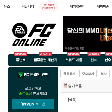
로스트아크
뉴스
커뮤니티
게임캘린더
게이머존
기대평 이벤트
등번호
집중훈련 계산기
스쿼드 시뮬
선수
선수
공유하기
주소보기
복사
FC 온라인 인벤
슬기로움
로그인하고
출석보상
받으세요!
[실축]
로그인