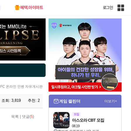
혜택.아이마트
로그인
인
벤
전
체
사
이
트
맵
FC 온라인 인벤 자유게시판
조회:
3,819
추천:
2
게임 캘린더
더보기+
모집
목록
|
댓글(
5
)
아스오라 CBT 모집
08.19