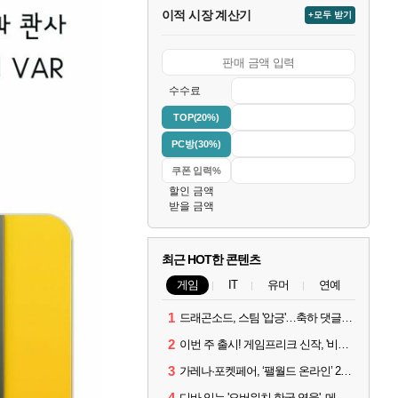
이적 시장 계산기
+모두 받기
수수료
TOP(20%)
PC방(30%)
할인 금액
받을 금액
최근 HOT한 콘텐츠
게임
IT
유머
연예
1
드래곤소드, 스팀 '압긍'…축하 댓글 달고 게임 코드 받자!
2
이번 주 출시! 게임프리크 신작, '비스트 오브 리인카네이션'
3
가레나·포켓페어, ‘팰월드 온라인’ 2026년 출시 예고
4
디바 잇는 '오버워치 한국 영웅', 메카 파일럿 디몬 나온다