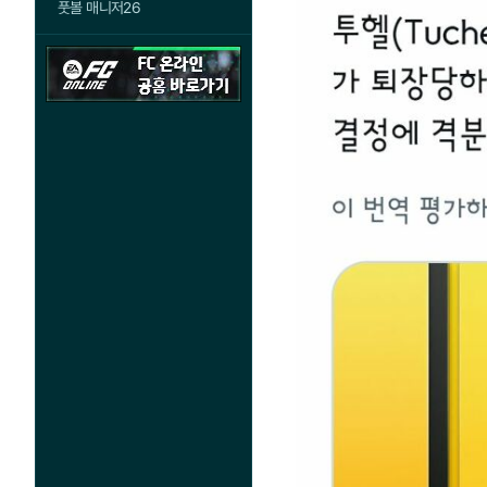
풋볼 매니저26