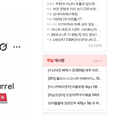
무한대 아난타 유출과 앞으로의 예상 (루머)
섭컬겜
버전 콘텐츠 미리 보기 | 3.6 버전 「신기루 속 등불 그림자, 속세에 깃든 검의 결심」이 8월 20일에 업데이트됩니다!
명조
선녀바위해수욕장
여행
아반테 2.0 자연흡기?
차벤
카가미하라 하루 성우 정보 및 주요 필모
아스오라
라스트 에포크 시즌5 - 서리화신의 분노 티저
PV
[페르소나5: 더 팬텀 X] 괴도 영상 l 타카마키 안·댄싱 스타
PV
1세대 K7 3.5NA인데 LF쏘나타 2.0NA 기변하면 유류비 절약이 얼마나 될까요..?
차벤
새로고침
핫딜
게시판
더보기+
[수산대전 혜택가 15,920원] 제주 자연산 손질 고등어 10팩 / 1팩당 100-120g / 간편조리 반찬
[32%] 할리스 시그니처 아메리카노, 550ml, 24개
[마니커에프앤지] 버팔로윙 1kg x 2봉 외 버팔로봉/윙봉/닭다리
[하남오징어] 오징어/쭈꾸미볶음 5팩/3팩 (보통맛/매운맛)(딜)
반야월할매 당면만두 420g x 3봉 외 떡볶이 쫄면