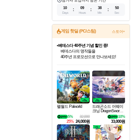
참가자 모집까지 남은 기간
10
09
38
48
Days
Hours
Min
Sec
게임 핫딜 (PC/스팀)
스토어+
베데스다 40주년 기념 할인 중!
베데스다의 명작들을
40주년 프로모션으로 만나보세요!
캡콤 프렌차이즈 할인 진행 중!
인벤게임즈 8월 특별 할인!
드래곤소드: 어웨이크닝 입점!
문명 7 특별 할인!
마블 투혼 파이팅 소울즈 정식출시!
귀무자: 검의 길 예약 판매 중!
비스트 오브 리인카네이션 정식 출시!
커세어 코브 출시 기념 할인!
더 렐릭 퍼스트 가디언 정식 출시
캡콤 일부 상품 상시 할인
스타워즈 은하계 레이서
로블록스 기프트 카드 공식 입점
몬헌, 바하 등 인기 IP를
인기 퍼블리셔 모음!
스팀으로 만나는 드래곤소드!
조선&고려 DLC 출시 예정
마블 히어로 총 출동&화려한 격투!
10% 할인과
게임프릭 신작 IP
해적'섬'을 발전시키자!
설화x하드코어 액션!
몬헌 와일즈 & 드래곤즈 도그마2
인벤게임즈에서 10% 추가 적립
Robux를 가장 안전하고
할인가에 만나보세요!
최대 90% 할인가를 만나보세요!
네이버혜택과 함께 만나보세요!
50%할인&추가 적립까지!
네이버 포인트 혜택까지!
이니&베니 혜택까지!
네이버 혜택가와 함께 예약하세요!
할인&네이버혜택으로 만나보세요!
네이버페이 혜택과 만나보세요!
일부 에디션 상시 할인!
혜택으로 예약 판매 중
편안하게 충전하세요
팰월드 Palworld
드래곤소드 어웨이
크닝 DragonSword A
wakening
5%
32,000
10%
25%
24,000원
33,000원