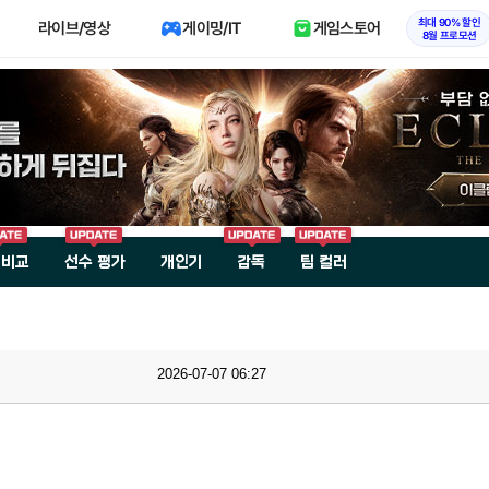
최대 90% 할인
라이브/영상
게이밍/IT
게임스토어
8월 프로모션
 비교
선수 평가
개인기
감독
팀 컬러
2026-07-07 06:27