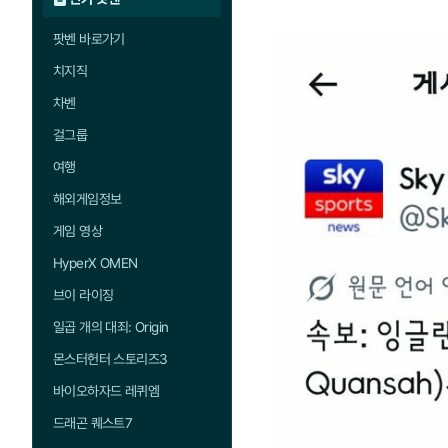
팟벤 바로가기
치지직
차벤
걸그룹
여행
해외게임정보
게임 영상
HyperX OMEN
브이 라이징
일곱 개의 대죄: Origin
몬스터헌터 스토리즈3
바이오하자드 레퀴엠
드래곤 퀘스트7