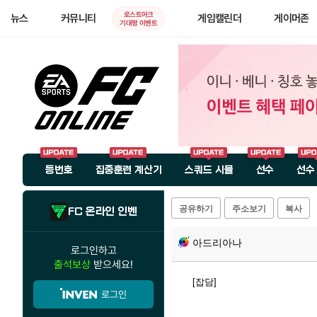
로스트아크
뉴스
커뮤니티
게임캘린더
게이머존
기대평 이벤트
등번호
집중훈련 계산기
스쿼드 시뮬
선수
선수
공유하기
주소보기
복사
FC 온라인 인벤
아드리아나
로그인하고
출석보상
받으세요!
[잡담]
로그인