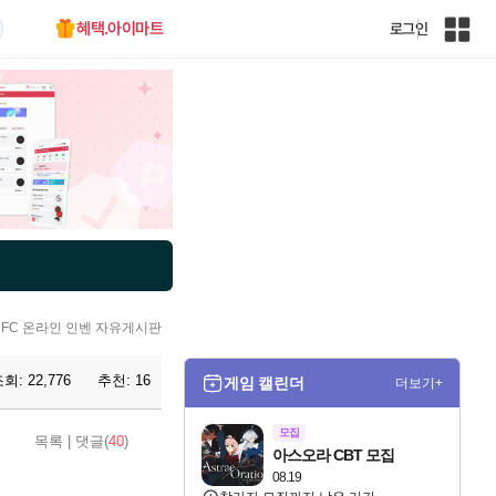
혜택.아이마트
로그인
인
벤
전
체
사
이
트
맵
FC 온라인 인벤 자유게시판
조회:
22,776
추천:
16
게임 캘린더
더보기+
모집
목록
|
댓글(
40
)
아스오라 CBT 모집
08.19