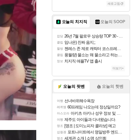
새로고침
오늘의 치지직
오늘의 SOOP
26년 7월 팔로우 상승량 TOP 30 - 월간 치지직
잡담
임나은) 진짜 음지;;
클립
젠레스 존 제로 캐릭터 코스프레한 꽁주
짤방
풍월량) 물소는 왜 물소라고 하는거야? 아! 그만 ㅋㅋ 알았어 ㅋㅋ
클립
치지직 애플TV 앱 출시
정보
더보기+
오늘의 팟벤
오늘의 핫벤
선녀바위해수욕장
여행
60프레임 나오는데 정상일까요?
레퀴엠
아키츠 아키나 성우 정보 및 주요 필모
아스오라
제주도 아이들과 다녀왔습니다.
여행
[명조 | 도미노피자 콜라보] 예고
명조
포트나이트에서 명일방주 엔드필드 [펠리카] 판매 예정
섭컬겜
세계관 소개 | 소명 상인회
명조