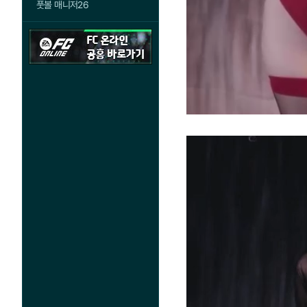
풋볼 매니저26