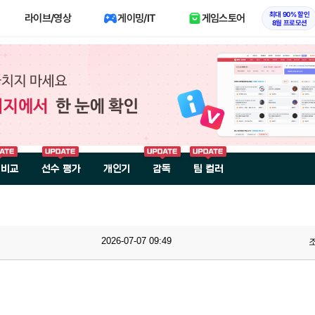
최대 90% 할인
라이브/영상
게이밍/IT
게임스토어
8월 프로모션
 비교
선수 평가
개인기
감독
팀 컬러
2026-07-07 09:49