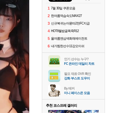
1
7월 30일 쿠폰모음
2
한여름역습속도MAX27
3
신규복귀는아묻따2천FC지급
4
HOT8월밤골폭죽R12
5
올여름엔삼색화채에이전트
6
내가찜한선수11강오이쉬
인기 선수는 누구?
FC 온라인 데일리 차트
필요 재료 OVR 확인
강화 부스트 도우미
By 테커
미니 페이스온 모음
추천 코스프레 갤러리