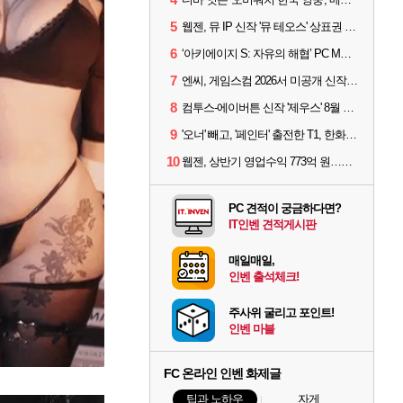
5
웹젠, 뮤 IP 신작 '뮤 테오스' 상표권 출원
6
‘아키에이지 S: 자유의 해협’ PC MMORPG로 개발한다
7
엔씨, 게임스컴 2026서 미공개 신작 최초 공개
8
컴투스-에이버튼 신작 '제우스' 8월 26일 출시…"모두를 위한 경쟁"
9
'오너' 빼고, '페인터' 출전한 T1, 한화생명에 패배
10
웹젠, 상반기 영업수익 773억 원…순이익 89% 증가
PC 견적이 궁금하다면?
IT인벤 견적게시판
매일매일,
인벤 출석체크!
주사위 굴리고 포인트!
인벤 마블
FC 온라인 인벤 화제글
팁과 노하우
자게