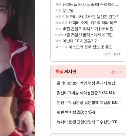
선생님들 차 시동 끌 때 꾸르륵소리나는데
차벤
운문댐
여행
메모리 3사, 2027년 생산분 완판?
해외겜
캐릭터 소개 - 카가미하라 하루
아스오라
버전 콘텐츠 미리 보기 | 3.6 버전 「신기루 속 등불 그림자, 속세에 깃든 검의 결심」이 8월 20일에 업데이트됩니다!
명조
8월 28일 넷플릭스에서 예고편 공개 예정
GTA6
아반테 2.0 자연흡기?
차벤
아스오라 성우 정보 및 출연작 모음
아스오라
새로고침
핫딜
게시판
더보기+
플라이팜 보리먹인 숙성 흑돼지 벌집 두툼 삼겹살 HACCP 2kg
젖산마그네슘 식약청인증 100% 14회 x 6박스
완전두유 검은콩 검은참깨 고칼슘 190ml x 60개
햇반 백미밥 210g x 45개
뉴케어 완전 균형영양식 구수한맛 200ml x 24개