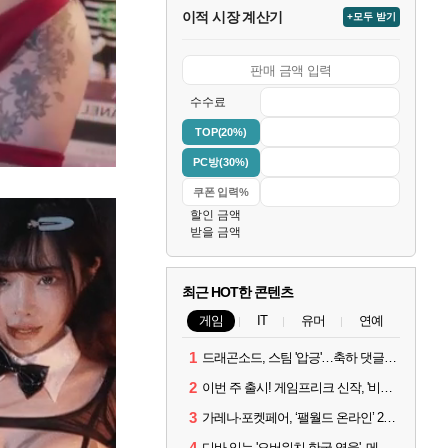
이적 시장 계산기
+모두 받기
수수료
TOP(20%)
PC방(30%)
할인 금액
받을 금액
최근 HOT한 콘텐츠
게임
IT
유머
연예
1
드래곤소드, 스팀 '압긍'…축하 댓글 달고 게임 코드 받자!
2
이번 주 출시! 게임프리크 신작, '비스트 오브 리인카네이션'
3
가레나·포켓페어, ‘팰월드 온라인’ 2026년 출시 예고
4
디바 잇는 '오버워치 한국 영웅', 메카 파일럿 디몬 나온다