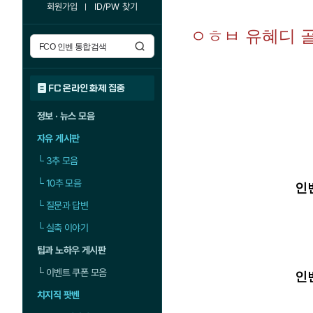
회원가입
ID/PW 찾기
ㅇㅎㅂ 유혜디 
FC 온라인 화제 집중
정보 · 뉴스 모음
자유 게시판
└
3추 모음
└
10추 모음
인벤
└
질문과 답변
└
실축 이야기
팁과 노하우 게시판
└
이벤트 쿠폰 모음
인벤
치지직 팟벤