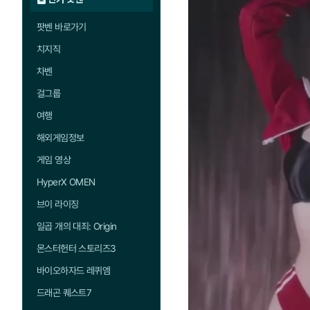
팟벤 바로가기
치지직
차벤
걸그룹
여행
해외게임정보
게임 영상
HyperX OMEN
브이 라이징
일곱 개의 대죄: Origin
몬스터헌터 스토리즈3
바이오하자드 레퀴엠
드래곤 퀘스트7