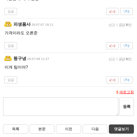
답글
0
0
피생폼사
26-07-07 18:11
신고
|
공감 확인
가격이라도 오른준
답글
0
0
똥구녕
26-07-08 11:27
신고
|
공감 확인
이게 팀이야?
답글
0
0
새로고침
등록
목록
본문
이전
다음
댓글보기