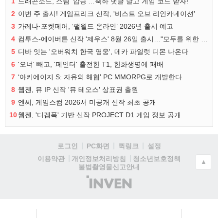
1
드래곤소드, 스팀 '압긍'…축하 댓글 달고 게임 코드 받자!
2
이번 주 출시! 게임프리크 신작, '비스트 오브 리인카네이션'
3
가레나·포켓페어, ‘팰월드 온라인’ 2026년 출시 예고
4
컴투스-에이버튼 신작 '제우스' 8월 26일 출시…"모두를 위한 경쟁"
5
디바 잇는 '오버워치 한국 영웅', 메카 파일럿 디몬 나온다
6
'오너' 빼고, '페인터' 출전한 T1, 한화생명에 패배
7
‘아키에이지 S: 자유의 해협’ PC MMORPG로 개발한다
8
웹젠, 뮤 IP 신작 '뮤 테오스' 상표권 출원
9
엔씨, 게임스컴 2026서 미공개 신작 최초 공개
10
웹젠, '디겜폭' 기반 신작 PROJECT D1 게임 정보 공개
로그인
PC화면
퀵링크
설정
청소년보호정책
이용약관
개인정보처리방침
▲
불법촬영물신고안내
(주)
인
벤