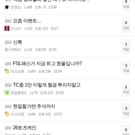
0
댓글
전효성
Lv.86
조회 73
15:59
요즘 이벤트…
잡담
0
댓글
이스타
Lv.70
조회 123
15:57
신특
잡담
1
댓글
짱구34531
Lv.15
조회 95
15:55
FSL패스가 지금 최고 효율입니까?
잡담
3
댓글
네오프렌
Lv.86
조회 196
15:54
TC좀 1만 이렇게 찔끔 뿌리지말고
잡담
2
댓글
레알룬희3
Lv.78
조회 133
15:52
현질할거면 추석까지
잡담
3
댓글
네오프렌
Lv.86
조회 161
15:51
26토츠케인
잡담
0
댓글