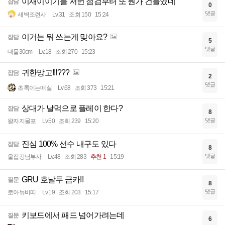
이새이이기들 저번 점검부터 또 뭔가 건들였네
잡담
0
댓글
새벽조련사
Lv.31
조회 150
15:24
이거는 뭐 쓰는게 맞아요?
잡담
5
댓글
대물30cm
Lv.18
조회 270
15:23
귀한망고!!!???
잡담
2
댓글
초록이는매실
Lv.68
조회 373
15:21
상대가 날먹으로 플레이 한다?
잡담
8
댓글
왕자지물포
Lv.50
조회 239
15:20
진심 100% 선수 내구도 있다
잡담
8
댓글
울집강남부자
Lv.48
조회 283
추천 1
15:19
GRU 호날두 금카!!
질문
8
댓글
로아뉴비띠
Lv.19
조회 203
15:17
키보드에서 패드 넘어가려는데
질문
6