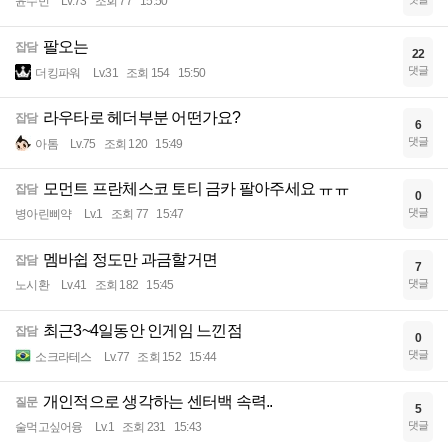
윤수빈
Lv.73
조회 77
15:50
팔오는
잡담
22
댓글
더킹파워
Lv.31
조회 154
15:50
라우타로 헤더부분 어떤가요?
잡담
6
댓글
아톰
Lv.75
조회 120
15:49
모먼트 프란체스코 토티 금카 팔아주세요 ㅠㅠ
잡담
0
댓글
병아린삐약
Lv.1
조회 77
15:47
멤바쉽 정도만 과금할거면
잡담
7
댓글
노시환
Lv.41
조회 182
15:45
최근3~4일동안 인게임 느낀점
잡담
0
댓글
소크라테스
Lv.77
조회 152
15:44
개인적으로 생각하는 센터백 속력..
질문
5
댓글
술먹고싶어융
Lv.1
조회 231
15:43