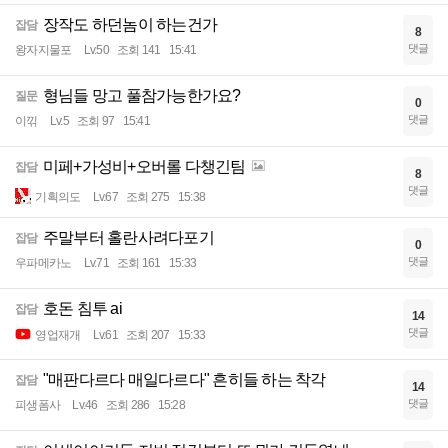
장작도 하던놈이 하는건가
잡담
8
댓글
왕자지물포
Lv.50
조회 141
15:41
형님들 망고 풀참가능한가요?
질문
0
댓글
이끾
Lv.5
조회 97
15:41
미페+가성비+오버롤 다챙긴팀
잡담
8
댓글
기획의도
Lv.67
조회 275
15:38
주말부터 홀란사려다포기
잡담
0
댓글
우파메카노
Lv.71
조회 161
15:33
호돈 침투 ai
잡담
14
댓글
영업재개
Lv.61
조회 207
15:33
"매판다르다 매일다르다" 흔히들 하는 착각
잡담
14
댓글
피생폼사
Lv.46
조회 286
15:28