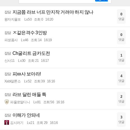
지금쯤 라브 너프 만지작 거려야 하지 않나
잡담
0
댓글
왕자지물포
Lv.50
조회 0
16:20
ㅈ같은격수 3인방
잡담
0
댓글
피생폼사
Lv.46
조회 14
16:19
Ch굴리트 금카도전
잡담
1
댓글
신사11
Lv.30
조회 21
16:17
피xx사 보아라!
잡담
4
댓글
Xabi알론소
Lv.52
조회 39
16:16
라브 달린 애들 특
잡담
2
댓글
파울로말디니
Lv.81
조회 56
16:16
이해가 안되네
잡담
3
댓글
김시러기
Lv.21
조회 29
16:16