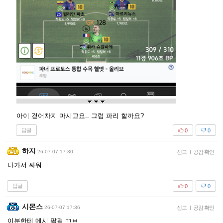
아이 걷어차지 마시고요.. 그럼 파리 할까요?
답글
0
0
하지
26-07-07 17:30
신고
|
공감 확인
나가서 싸워
답글
0
0
시몬스
26-07-07 17:36
신고
|
공감 확인
이분한테 메시 팔걸 ㄲㅂ