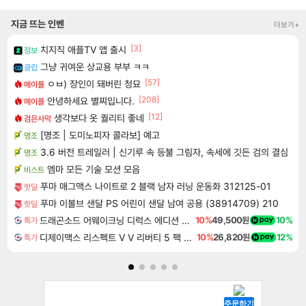
지금 뜨는 인벤
더보기+
[3]
치지직 애플TV 앱 출시
정보
그냥 귀여운 상교용 부부 ㅋㅋ
클립
[57]
ㅇㅂ) 장인이 돼버린 청묘
메이플
[208]
안녕하세요 별찌입니다.
메이플
[12]
생각보다 옷 퀄리티 좋네
검은사막
[명조 | 도미노피자 콜라보] 예고
명조
3.6 버전 트레일러 | 신기루 속 등불 그림자, 속세에 깃든 검의 결심
명조
엠마 모든 기술 모션 모음
비스트
푸마 매그맥스 나이트로 2 블랙 남자 러닝 운동화 312125-01
핫딜
푸마 이볼브 샌달 PS 어린이 샌달 남여 공용 (38914709) 210
핫딜
드래곤소드 어웨이크닝 디럭스 에디션 DragonSword Awakening Deluxe Edition
10%
49,500원
10%
특가
디제이맥스 리스펙트 V V 리버티 5 팩 DJMAX RESPECT V V Liberty 5 Pack DLC
10%
26,820원
12%
특가