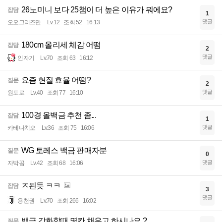
26노미니 보다 25챔이 더 높은 이유가 뭐에요?
잡담
1
댓글
오오그리즈만
Lv.12
조회 52
16:13
180cm 올리세 체감 어떰
잡담
2
댓글
인자기
Lv.70
조회 63
16:12
요즘 현질 효율 어떰?
질문
2
댓글
원토로
Lv.40
조회 77
16:10
100경 올백금 추천 좀...
잡담
1
댓글
카테나치오
Lv.36
조회 75
16:06
WG 토레스 백금 판매자분
질문
0
댓글
자박꼼
Lv.42
조회 68
16:06
ㅈ된듯 ㅋㅋ
잡담
3
댓글
용천권
Lv.70
조회 266
16:02
백금 강화할때 몇칸 채우고 하시나요 ?
질문