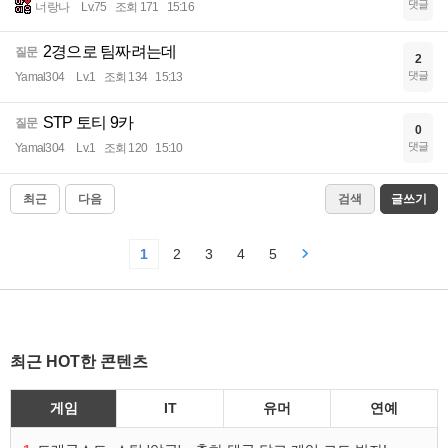
댓글
너랑나
Lv.75
조회 171
15:16
2경으로 팀짜려는데
질문
2
댓글
Yamal304
Lv.1
조회 134
15:13
STP 토티 9카
질문
0
댓글
Yamal304
Lv.1
조회 120
15:10
최근
다음
검색
글쓰기
1
2
3
4
5
최근 HOT한 콘텐츠
게임
IT
유머
연예