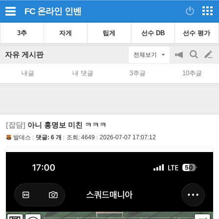
FC 온라인
인벤
3추
자게
팁게
선수 DB
선수 평가
자유 게시판
전체보기
공
검
글
지
색
내글
내 댓글
3추글
10추글
on/off
쓰
기
[잡담]
아니 홍명보 미친 ㅋㅋㅋ
발데스
댓글: 6 개
조회:
4649
2026-07-07 17:07:12