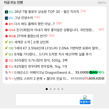
지금 뜨는 인벤
더보기+
[14]
26년 7월 팔로우 상승량 TOP 30 - 월간 치지직
잡담
[10]
그냥 안녕수야
클립
[56]
다시 봐도 올해의 명언 아님...?
로아
[41]
친구(회원)의 아내가 매우 좋지않은 상황입니다. 국민청원동의를 부탁드립니다.(췌장암 신약)
디아4
[63]
21억에 팔렸는데 싼거?
메이플
세계관 소개 | 소명 상인회
명조
1세대 K7 3.5NA인데 LF쏘나타 2.0NA 기변하면 유류비 절약이 얼마나 될까요..?
차벤
6개월 기다렸다… 드디어 도착한 치사 메신저백! 실물 후기
명조
50%할인 도가니탕의 정석, 500g, 3팩
핫딜
63%할인 한우대학 한우잡육, 1kg, 1개
핫딜
드래곤소드 어웨이크닝 DragonSword Awakening
33,000원
10%
특가
닌텐도 스위치 2 본체 + 젤다의 전설 티어스 오브 더 킹덤 닌텐도 스위치 2 에디션 + 젤다의 전설 브레스 오브 더 와일드 닌텐도 스위치 2 에디션 번들
817,600원
1%
809,420원
특가