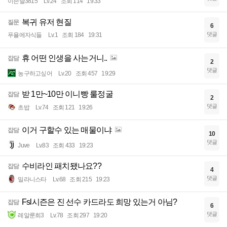
이존날3815
Lv.24
조회 114
19:33
복귀 유저 현질
질문
6
댓글
푸욜에자식들
Lv.1
조회 184
19:31
휴 어떤 인생을 사는거니..
잡담
2
댓글
농구하고싶어
Lv.20
조회 457
19:29
받 1만~10만 이니빵 룰정굴
잡담
2
댓글
초밥
Lv.74
조회 121
19:26
이거 구할수 있는 매물이냐
잡담
10
댓글
Juve
Lv.83
조회 433
19:23
수비라인 패치됐나요??
잡담
4
댓글
밀라니스타
Lv.68
조회 215
19:23
Fsl시즌은 진 선수 카드라도 희망 있는거 아님?
잡담
6
댓글
레알룬희3
Lv.78
조회 297
19:20