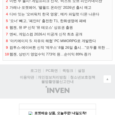
2
이번 주 출시! 게임프리크 신작, '비스트 오브 리인카네이션'
3
가레나·포켓페어, ‘팰월드 온라인’ 2026년 출시 예고
4
디바 잇는 '오버워치 한국 영웅', 메카 파일럿 디몬 나온다
5
'오너' 빼고, '페인터' 출전한 T1, 한화생명에 패배
6
웹젠, 뮤 IP 신작 '뮤 테오스' 상표권 출원
7
엔씨, 게임스컴 2026서 미공개 신작 최초 공개
8
‘아키에이지 S: 자유의 해협’ PC MMORPG로 개발한다
9
컴투스-에이버튼 신작 '제우스' 8월 26일 출시…"모두를 위한 경쟁"
10
웹젠, 상반기 영업수익 773억 원…순이익 89% 증가
로그인
PC화면
퀵링크
설정
청소년보호정책
이용약관
개인정보처리방침
▲
불법촬영물신고안내
(주)
인
벤