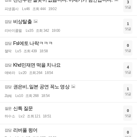
잡담
3
댓글
피생폼사
Lv.46
조회 444
19:02
비상탈출
잡담
1
댓글
리바이콜윌
Lv.35
조회 342
19:00
Fsl에토 나락ㅋㅋㅋ
잡담
0
댓글
챌딱
Lv.5
조회 439
18:58
Khd민재면 떡을 치나요
잡담
4
댓글
얘봐라
Lv.20
조회 264
18:54
권은비, 일본 공연 꼭노 영상
잡담
1
댓글
Zqisj
Lv.10
조회 268
18:54
신특 질문
질문
0
댓글
하수소
Lv.2
조회 121
18:51
리버풀 윙어
잡담
0