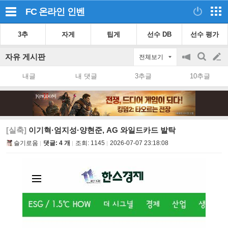
FC 온라인
인벤
3추
자게
팁게
선수 DB
선수 평가
자유 게시판
전체보기
공
검
글
지
색
내글
내 댓글
3추글
10추글
on/off
쓰
기
[실축]
이기혁·엄지성·양현준, AG 와일드카드 발탁
슬기로움
댓글: 4 개
조회:
1145
2026-07-07 23:18:08