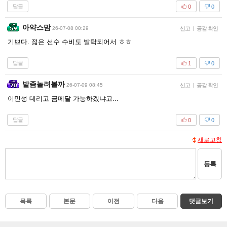
답글
0
0
아약스맘
26-07-08 00:29
신고
|
공감 확인
기쁘다. 젊은 선수 수비도 발탁되어서 ㅎㅎ
답글
1
0
발좀놀려볼까
26-07-09 08:45
신고
|
공감 확인
이민성 데리고 금메달 가능하겠냐고...
답글
0
0
새로고침
등록
목록
본문
이전
다음
댓글보기