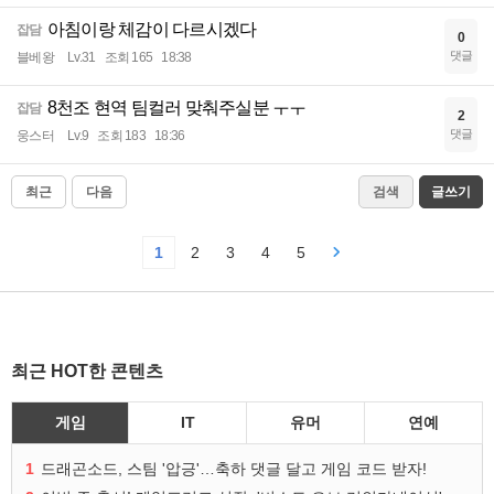
아침이랑 체감이 다르시겠다
잡담
0
댓글
블베왕
Lv.31
조회 165
18:38
8천조 현역 팀컬러 맞춰주실분 ㅜㅜ
잡담
2
댓글
웅스터
Lv.9
조회 183
18:36
최근
다음
검색
글쓰기
1
2
3
4
5
최근 HOT한 콘텐츠
게임
IT
유머
연예
1
드래곤소드, 스팀 '압긍'…축하 댓글 달고 게임 코드 받자!