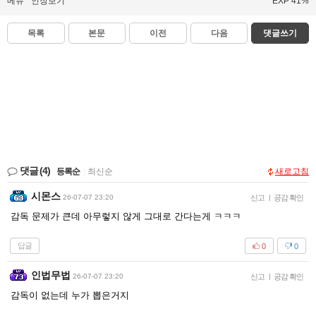
메뉴
인장보기
EXP 41%
목록
본문
이전
다음
댓글쓰기
댓글
(4)
등록순
|
최신순
새로고침
시몬스
26-07-07 23:20
신고
|
공감 확인
감독 문제가 큰데 아무렇지 않게 그대로 간다는게 ㅋㅋㅋ
답글
0
0
인법무법
26-07-07 23:20
신고
|
공감 확인
감독이 없는데 누가 뽑은거지