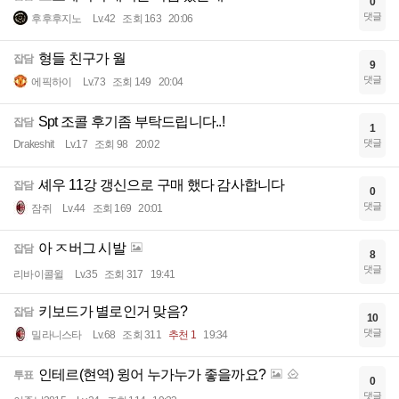
0
댓글
후후후지노
Lv.42
조회 163
20:06
형들 친구가 월
잡담
9
댓글
에픽하이
Lv.73
조회 149
20:04
Spt 조콜 후기좀 부탁드립니다..!
잡담
1
댓글
Drakeshit
Lv.17
조회 98
20:02
셰우 11강 갱신으로 구매 했다 감사합니다
잡담
0
댓글
잠쥐
Lv.44
조회 169
20:01
아 ㅈ버그 시발
잡담
8
댓글
리바이콜윌
Lv.35
조회 317
19:41
키보드가 별로인거 맞음?
잡담
10
댓글
밀라니스타
Lv.68
조회 311
추천 1
19:34
인테르(현역) 윙어 누가누가 좋을까요?
투표
0
댓글