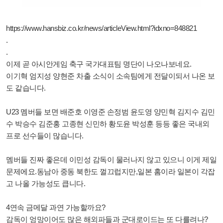
https://www.hansbiz.co.kr/news/articleView.html?idxno=848821
.
.
이제 곧 아시안게임 축구 국가대표팀 명단이 나오나보네요.
이기혁 엄지성 양현준 차출 소식이 소속팀에게 전달이되서 나온 보
도 같습니다.
U23 멤버들 보면 배준호 이영준 손정범 윤도영 양민혁 김지수 김민
수 박승수 김준홍 고종현 신민하 황도윤 박성훈 등등 좋은 국내외
프로 선수들이 많습니다.
멤버들 진짜 좋은데 이민성 감독이 물러나지 않고 있으니 이게 제일
문제에요.동남아 중동 북한도 껄끄럽지만,일본 홈이라 일본이 각잡
고 나올 가능성도 큽니다.
4연속 금메달 과연 가능할까요?
감독이 엉망이어도 많은 해외파들과 군대로이드는 또 다를려나?