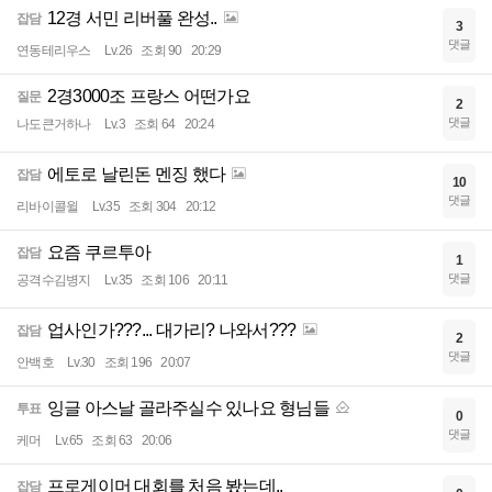
12경 서민 리버풀 완성..
잡담
3
댓글
연동테리우스
Lv.26
조회 90
20:29
2경3000조 프랑스 어떤가요
질문
2
댓글
나도큰거하나
Lv.3
조회 64
20:24
에토로 날린돈 멘징 했다
잡담
10
댓글
리바이콜윌
Lv.35
조회 304
20:12
요즘 쿠르투아
잡담
1
댓글
공격수김병지
Lv.35
조회 106
20:11
업사인가???... 대가리? 나와서???
잡담
2
댓글
안백호
Lv.30
조회 196
20:07
잉글 아스날 골라주실수 있나요 형님들
투표
0
댓글
케머
Lv.65
조회 63
20:06
프로게이머 대회를 처음 봤는데..
잡담