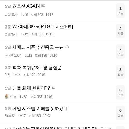
최호선 AGAIN
잡담
1
댓글
피생폼사
Lv.46
조회 363
19:18
WS마네8카 vs PTG 누녜스10카
질문
2
댓글
검벨벨라
Lv.15
조회 121
19:12
세메뇨 시즌 추천좀요 ㅜㅠ
잡담
2
댓글
닉네임1004
Lv.12
조회 139
19:10
피파 복귀유저 1경 팀질문
질문
3
댓글
P댓
Lv.14
조회 179
19:08
님들 화채 현황이??
잡담
6
댓글
민낯
Lv.86
조회 537
19:03
게임 시스템 이해를 못하겠네
잡담
0
댓글
Biew32
Lv.17
조회 185
19:02
찬선수는 잘못이 없읍니다. 이새기가 범인입니다.