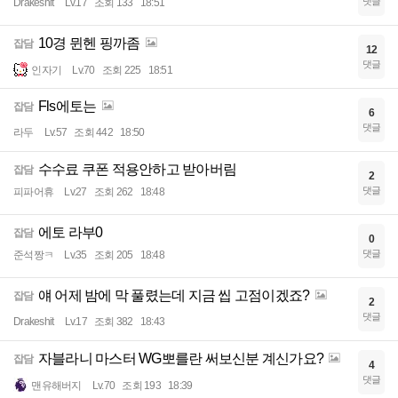
댓글
Drakeshit
Lv.17
조회 133
18:51
10경 뮌헨 핑까좀
잡담
12
댓글
인자기
Lv.70
조회 225
18:51
Fls에토는
잡담
6
댓글
라두
Lv.57
조회 442
18:50
수수료 쿠폰 적용안하고 받아버림
잡담
2
댓글
피파어휴
Lv.27
조회 262
18:48
에토 라부0
잡담
0
댓글
준석짱ㅋ
Lv.35
조회 205
18:48
얘 어제 밤에 막 풀렸는데 지금 씹 고점이겠죠?
잡담
2
댓글
Drakeshit
Lv.17
조회 382
18:43
자블라니 마스터 WG뽀를란 써보신분 계신가요?
잡담
4
댓글
맨유해버지
Lv.70
조회 193
18:39