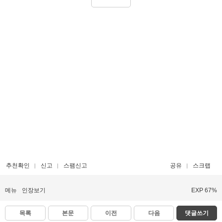
추천확인
신고
스팸신고
공유
스크랩
메뉴
인장보기
EXP 67%
목록
본문
이전
다음
댓글쓰기