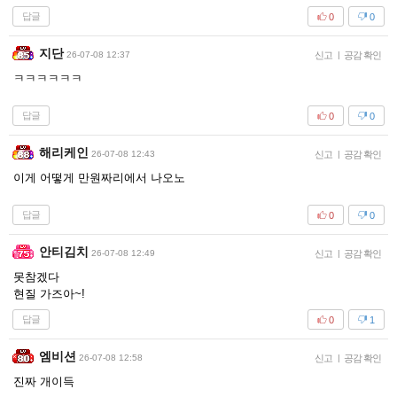
답글
0
0
지단
26-07-08 12:37
신고
|
공감 확인
ㅋㅋㅋㅋㅋㅋ
답글
0
0
해리케인
26-07-08 12:43
신고
|
공감 확인
이게 어떻게 만원짜리에서 나오노
답글
0
0
안티김치
26-07-08 12:49
신고
|
공감 확인
못참겠다
현질 가즈아~!
답글
0
1
엠비션
26-07-08 12:58
신고
|
공감 확인
진짜 개이득