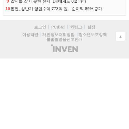
9
갈피를 잡지 못한 젠지, DK에게도 0:2 패배
10
웹젠, 상반기 영업수익 773억 원…순이익 89% 증가
로그인
PC화면
퀵링크
설정
청소년보호정책
이용약관
개인정보처리방침
▲
불법촬영물신고안내
(주)
인
벤