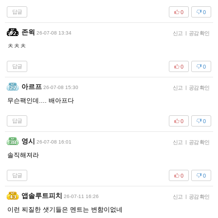
답글
0
0
존윅
26-07-08 13:34
신고
|
공감 확인
ㅊㅊㅊ
답글
0
0
아르프
26-07-08 15:30
신고
|
공감 확인
무슨팩인데.... 배아프다
답글
0
0
영시
26-07-08 16:01
신고
|
공감 확인
솔직해져라
답글
0
0
앱솔루트피치
26-07-11 16:26
신고
|
공감 확인
이런 찌질한 샛기들은 멘트는 변함이없네