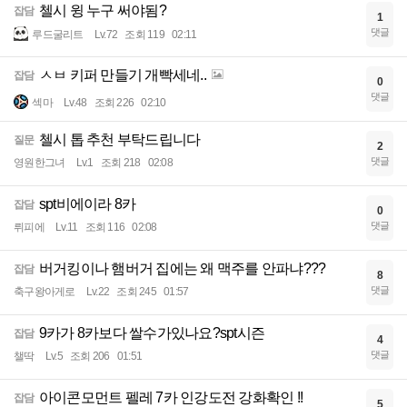
첼시 윙 누구 써야됨?
잡담
1
댓글
루드굴리트
Lv.72
조회 119
02:11
ㅅㅂ 키퍼 만들기 개빡세네..
잡담
0
댓글
섹마
Lv.48
조회 226
02:10
첼시 톱 추천 부탁드립니다
질문
2
댓글
영원한그녀
Lv.1
조회 218
02:08
spt비에이라 8카
잡담
0
댓글
뤼피에
Lv.11
조회 116
02:08
버거킹이나 햄버거 집에는 왜 맥주를 안파냐???
잡담
8
댓글
축구왕아게로
Lv.22
조회 245
01:57
9카가 8카보다 쌀수가있나요?spt시즌
잡담
4
댓글
챌딱
Lv.5
조회 206
01:51
아이콘모먼트 펠레 7카 인강도전 강화확인 !!
잡담
5