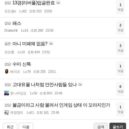
13경(리버풀)업글완료
잡담
1
댓글
오인용o
Lv.62
조회 310
23:56
패스
잡담
2
댓글
Drakeshit
Lv.16
조회 289
23:56
아니 미페왜 없음?
질문
3
댓글
오만충
Lv.10
조회 404
23:52
수미 신특
잡담
1
댓글
베이프
Lv.79
조회 255
23:51
고대유물 나처럼 안깐사람들 있나
잡담
6
댓글
호나우딩요
Lv.50
조회 600
23:49
불금이라고 사람 몰려서 인게임 상태 이 꼬라지인가
잡담
1
댓글
계정정리
Lv.61
조회 181
23:46
최근
다음
검색
글쓰기