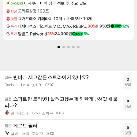
아사쿠라 마이 성우 정보 및 주요 필모
아스오라
고려홍삼정 100포
핫딜
요거프레소 카페라떼 10개 + 카페모카 10개
핫딜
디제이맥스 리스펙트 V DJMAX RESPECT V
80%
9,950원
12%
특가
팰월드 Palworld
25%
24,000원
5%
특가
반바나 제코같은 스트라이커 있나요?
질문
3
댓글
Doolpoa
Lv.14
조회 91
03:07
스파르탄 토티9카 살려고했는데 하한개밖혀있네 물
질문
0
리나?
댓글
밀라니스타
Lv.68
조회 74
03:07
게르트 뮐러
질문
0
댓글
넘버
Lv.69
조회 72
03:02