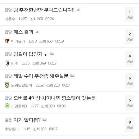
팀 추천한번만 부탁드립니다!!
잡담
1
댓글
데휴수
Lv.27
조회 200
00:24
패스 결과
잡담
2
댓글
이라올라
Lv.73
조회 660
00:19
팀갈이 답인가 ㅠ
잡담
4
댓글
전주
Lv.75
조회 369
00:17
레알 수미 추천좀 해주실분
잡담
6
댓글
노랑달걀말이
Lv.52
조회 213
00:14
오버롤 4이상 차이나면 깡스텟이 맞는듯
잡담
5
댓글
레알룬희3
Lv.77
조회 393
00:09
이거 알파됨?
질문
8
댓글
후랄랄라
Lv.15
조회 603
00:07