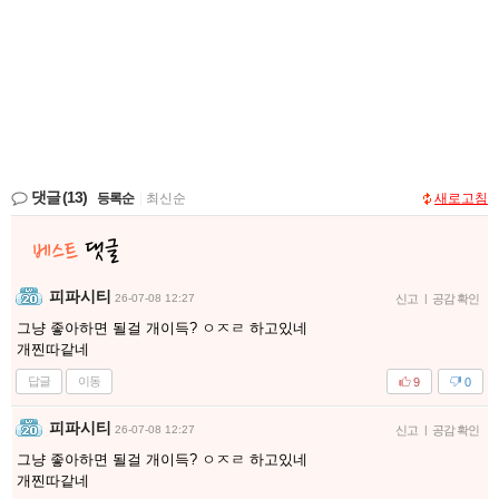
댓글
(13)
등록순
|
최신순
새로고침
피파시티
26-07-08 12:27
신고
|
공감 확인
그냥 좋아하면 될걸 개이득? ㅇㅈㄹ 하고있네
개찐따같네
답글
이동
9
0
피파시티
26-07-08 12:27
신고
|
공감 확인
그냥 좋아하면 될걸 개이득? ㅇㅈㄹ 하고있네
개찐따같네