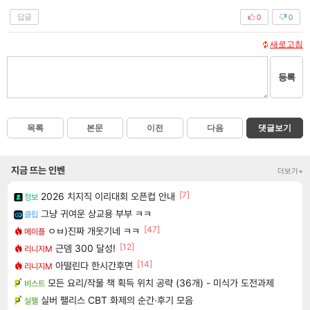
답글
0
0
새로고침
등록
목록
본문
이전
다음
댓글보기
지금 뜨는 인벤
더보기+
[7]
2026 치지직 이리대회 오픈컵 안내
정보
그냥 귀여운 상교용 부부 ㅋㅋ
클립
[47]
ㅇㅂ)진짜 개웃기네 ㅋㅋ
메이플
[12]
근뎀 300 달성!
리니지M
[14]
아떨린다 한시간후면
리니지M
모든 요리/작물 책 획득 위치 공략 (36개) - 미식가 도전과제
비스트
실버 팰리스 CBT 화제의 순간·후기 모음
실팰