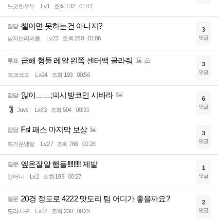
느긋한두부
Lv.1
조회 132
01:07
챌이면 못하는건 아니지?
잡담
3
댓글
남자는리버풀
Lv.23
조회 260
01:06
급해 형들 레알 왼쪽 센터백 골라줘
투표
3
댓글
포크크포
Lv.24
조회 193
00:56
않이ㅡㅡ;피시방코인 시바라
잡담
6
댓글
Juve
Lv.83
조회 504
00:35
Fsl 패스 마지막 보상
잡담
3
댓글
뜨거운냉탕
Lv.27
조회 768
00:28
엪온잘알 햄들!!!!!!!!! 제발
질문
1
댓글
탱머니
Lv.2
조회 193
00:27
20경 정도로 4222 맛도리 팀 어디가 좋을까요?
질문
2
댓글
도라서구
Lv.12
조회 230
00:25