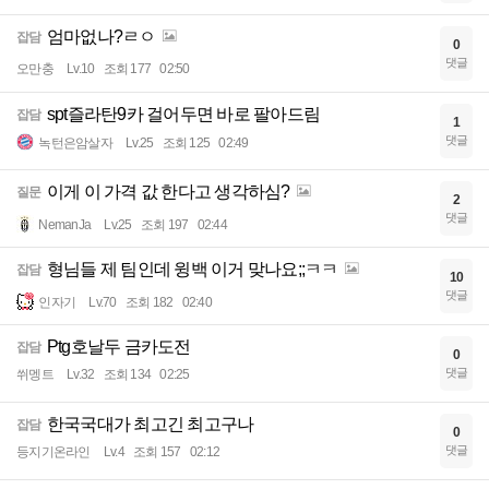
엄마없나?ㄹㅇ
잡담
0
댓글
오만충
Lv.10
조회 177
02:50
spt즐라탄9카 걸어두면 바로 팔아드림
잡담
1
댓글
녹턴은암살자
Lv.25
조회 125
02:49
이게 이 가격 값 한다고 생각하심?
질문
2
댓글
NemanJa
Lv.25
조회 197
02:44
형님들 제 팀인데 윙백 이거 맞나요;;ㅋㅋ
잡담
10
댓글
인자기
Lv.70
조회 182
02:40
Ptg호날두 금카도전
잡담
0
댓글
쒸멩트
Lv.32
조회 134
02:25
한국국대가 최고긴 최고구나
잡담
0
댓글
등지기온라인
Lv.4
조회 157
02:12