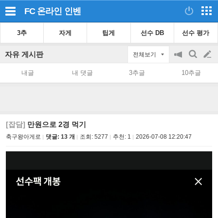
FC 온라인
인벤
3추
자게
팁게
선수 DB
선수 평가
자유 게시판
전체보기
공
검
글
지
색
내글
내 댓글
3추글
10추글
on/off
쓰
기
[잡담]
만원으로 2경 먹기
축구왕아게로
댓글: 13 개
조회:
5277
추천:
1
2026-07-08 12:20:47