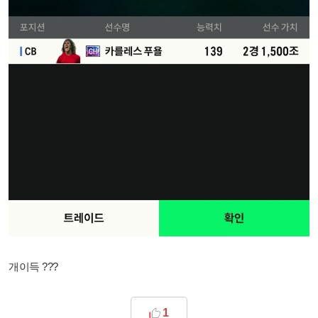
개이득 ???
1