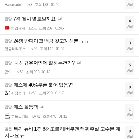
댓글
Harumadrid
Lv.3
조회 183
01:46
7경 첼시 별로일까요
잡담
4
댓글
영업재개
Lv.61
조회 207
01:46
24챔 반다이크 백금 갖고계신분 ㅠㅠ
잡담
3
댓글
연동테리우스
Lv.26
조회 144
01:45
나 신규유저인데 잘하는건가?
잡담
5
댓글
곤약
Lv.68
조회 393
01:18
패스에 40%쿠폰 붙어 있음??
잡담
0
댓글
계정정리
Lv.61
조회 210
01:17
패스 꼴등팩
잡담
1
댓글
루드굴리트
Lv.72
조회 470
01:12
복귀 뉴비 1경 6천조로 레버쿠젠좀 짜주실 고수분 계
질문
0
시나요 ㅠ
댓글