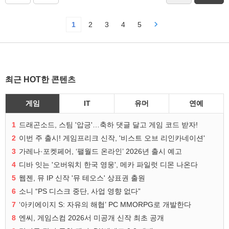
1
2
3
4
5
최근 HOT한 콘텐츠
게임
IT
유머
연예
1
드래곤소드, 스팀 '압긍'…축하 댓글 달고 게임 코드 받자!
2
이번 주 출시! 게임프리크 신작, '비스트 오브 리인카네이션'
3
가레나·포켓페어, ‘팰월드 온라인’ 2026년 출시 예고
4
디바 잇는 '오버워치 한국 영웅', 메카 파일럿 디몬 나온다
5
웹젠, 뮤 IP 신작 '뮤 테오스' 상표권 출원
6
소니 “PS 디스크 중단, 사업 영향 없다”
7
‘아키에이지 S: 자유의 해협’ PC MMORPG로 개발한다
8
엔씨, 게임스컴 2026서 미공개 신작 최초 공개