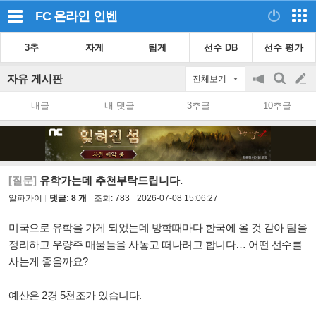
FC 온라인
인벤
3추
자게
팁게
선수 DB
선수 평가
자유 게시판
전체보기
공
검
글
지
색
내글
내 댓글
3추글
10추글
on/off
쓰
기
[질문]
유학가는데 추천부탁드립니다.
알파가이
댓글: 8 개
조회:
783
2026-07-08 15:06:27
미국으로 유학을 가게 되었는데 방학때마다 한국에 올 것 같아 팀을
정리하고 우량주 매물들을 사놓고 떠나려고 합니다… 어떤 선수를
사는게 좋을까요?
예산은 2경 5천조가 있습니다.