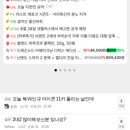
[14]
오늘 티한전 요약
LoL
라스트 에포크 시즌5 - 서리화신의 분노 티저
PV
설악산 울산바위
여행
8월 28일 넷플릭스에서 예고편 공개 예정
GTA6
[하루특가] 브랜든 2세대 부피순삭 의류 이불 다용도 대형 압축 파우치 2매세트
핫딜
블렌드 하루견과 블랙빈, 20g, 50봉
핫딜
드래곤소드 어웨이크닝 디럭스 에디션 DragonSword Awakening Deluxe Edition
10%
49,500원
10%
특가
닌텐도 스위치 2 본체 + 젤다의 전설 티어스 오브 더 킹덤 닌텐도 스위치 2 에디션 + 젤다의 전설 브레스 오브 더 와일드 닌텐도 스위치 2 에디션 번들
817,600원
1%
809,420원
특가
오늘 복귀/신규 아이콘 11카 풀리는 날인데
잡담
1
댓글
끌림
Lv.73
조회 55
15:39
2대2 많이해보신분 있나요?
질문
0
댓글
Sdhwa
Lv.32
조회 31
15:36