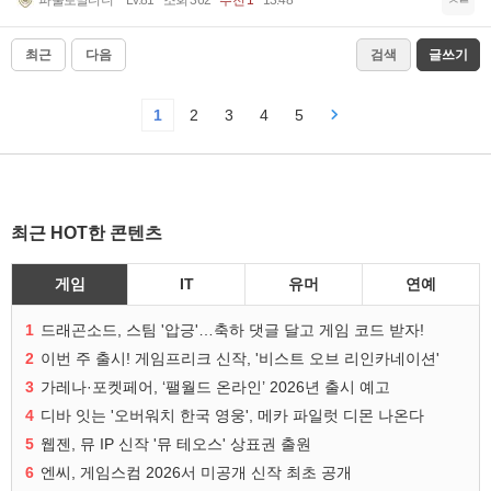
파울로말디니
Lv.81
조회 362
추천 1
13:48
최근
다음
검색
글쓰기
1
2
3
4
5
최근 HOT한 콘텐츠
게임
IT
유머
연예
1
드래곤소드, 스팀 '압긍'…축하 댓글 달고 게임 코드 받자!
2
이번 주 출시! 게임프리크 신작, '비스트 오브 리인카네이션'
3
가레나·포켓페어, ‘팰월드 온라인’ 2026년 출시 예고
4
디바 잇는 '오버워치 한국 영웅', 메카 파일럿 디몬 나온다
5
웹젠, 뮤 IP 신작 '뮤 테오스' 상표권 출원
6
엔씨, 게임스컴 2026서 미공개 신작 최초 공개