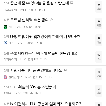
좀전에 줄 수 있냐는 글 올린 사람인데
잡담
0
댓글
가래떡베일
Lv.14
조회 96
15:24
토트넘 센터백 추천 좀여
질문
0
댓글
Inle
Lv.43
조회 62
15:20
빠칭코 참여권 몇개있어야 한바퀴 나오나요?
잡담
0
댓글
신혼
Lv.82
조회 68
15:18
중고거래했는데 택배에 벽돌만 잔뜩있네요
질문
12
댓글
아기꾸러기
Lv.30
조회 182
15:16
서민기준 리버풀 종결해도되나요
잡담
4
댓글
크리스피84
Lv.76
조회 150
15:15
이제 확실히 30도는 ㅈ밥됐네
잡담
3
댓글
얘봐라
Lv.20
조회 175
15:11
fsl 이언러시 11카 떴는데 얼마까지 오를까요?
질문
5