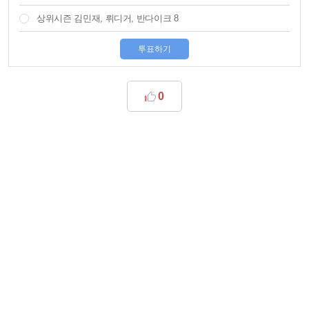
상위시즌 김민재, 뤼디거, 반다이크 8
투표하기
0