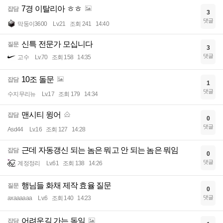
7경 이탈리아 ㅎㅎ
잡담
3
댓글
막둥이3600
Lv.21
조회 241
14:40
신특 전문가 모십니다
질문
3
댓글
고수
Lv.70
조회 158
14:35
10조 돌문
잡담
1
댓글
수지무리뉴
Lv.17
조회 179
14:34
맨시티 윙어
잡담
0
댓글
Asd44
Lv.16
조회 127
14:28
근데 자동갱신 되는 놈은 뭐고 안 되는 놈은 뭐임
잡담
0
댓글
계정정리
Lv.61
조회 138
14:26
행님들 화채 제작 효율 질문
질문
0
댓글
axaaaaaa
Lv.6
조회 140
14:23
어려운길 가는 독일
잡담