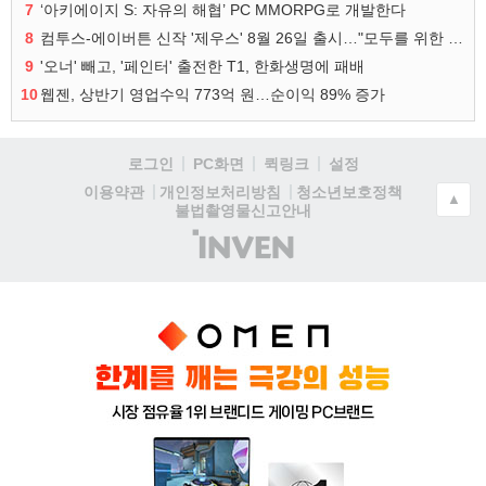
7
‘아키에이지 S: 자유의 해협’ PC MMORPG로 개발한다
8
컴투스-에이버튼 신작 '제우스' 8월 26일 출시…"모두를 위한 경쟁"
9
'오너' 빼고, '페인터' 출전한 T1, 한화생명에 패배
10
웹젠, 상반기 영업수익 773억 원…순이익 89% 증가
로그인
PC화면
퀵링크
설정
청소년보호정책
이용약관
개인정보처리방침
▲
불법촬영물신고안내
(주)
인
벤