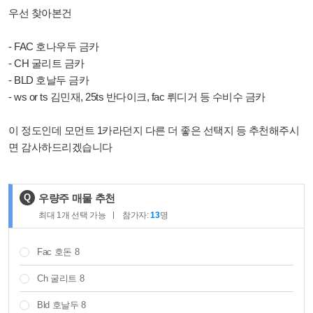
우선 찾아본건
- FAC 호나우두 금카
- CH 굴리트 금카
- BLD 호날두 금카
- ws or ts 김민재, 25ts 반다이크, fac 뤼디거 등 수비수 금카
이 정도인데 모먼트 1카라던지 다른 더 좋은 선택지 등 추천해주시
면 감사하드리겠습니다
제
Q
우량주 매물 추천
목
최대
1
개 선택 가능
참가자:
13
명
:
Fac 호돈 8
Ch 굴리트 8
Bld 호날두 8