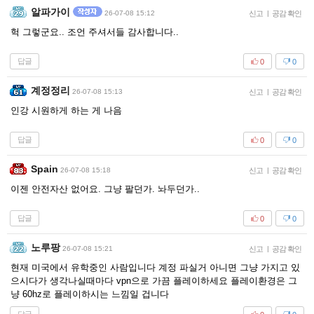
알파가이
26-07-08 15:12
신고
|
공감 확인
헉 그렇군요.. 조언 주셔서들 감사합니다..
답글
0
0
계정정리
26-07-08 15:13
신고
|
공감 확인
인강 시원하게 하는 게 나음
답글
0
0
Spain
26-07-08 15:18
신고
|
공감 확인
이젠 안전자산 없어요. 그냥 팔던가. 놔두던가..
답글
0
0
노루팡
26-07-08 15:21
신고
|
공감 확인
현재 미국에서 유학중인 사람입니다 계정 파실거 아니면 그냥 가지고 있
으시다가 생각나실때마다 vpn으로 가끔 플레이하세요 플레이환경은 그
냥 60hz로 플레이하시는 느낌일 겁니다