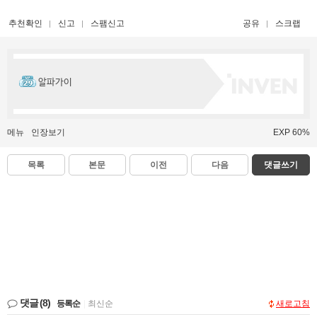
추천확인
신고
스팸신고
공유
스크랩
알파가이
메뉴
인장보기
EXP 60%
목록
본문
이전
다음
댓글쓰기
댓글
(8)
등록순
|
최신순
새로고침