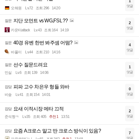
1
댓글
오해원
Lv.72
조회 296
14:20
지단 모먼트 vs WG,FSL ??
질문
2
댓글
카운터attack
Lv.43
조회 164
14:19
40경 유벤 한번 봐주셈 어떰?
질문
4
댓글
바풀이
Lv.44
조회 210
14:16
선수 질문드려요
질문
1
댓글
민실
Lv.6
조회 139
14:06
피파 고수 차은우 형들 와바
잡담
0
댓글
비숖
Lv.41
조회 154
14:01
요새 이적시장 메타 끄적
잡담
2
댓글
준석짱ㅋ
Lv.35
조회 405
추천 1
13:51
요즘 A크로스 말고 딴 크로스 방식이 있음?
잡담
7
댓글