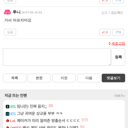
답글
0
0
루니
26-07-08 15:53
신고
|
공감 확인
가서 아프지마요
답글
0
0
새로고침
등록
목록
본문
이전
다음
댓글보기
지금 뜨는 인벤
더보기+
[9]
임나은) 진짜 음지;;
클립
그냥 귀여운 상교용 부부 ㅋㅋ
클립
[17]
페이커가 미리 알려준 방출순서 ㄷㄷㄷㄷ
LoL
[5]
병신 게임 서버 관리도 못하냐 이젠?
오버워치