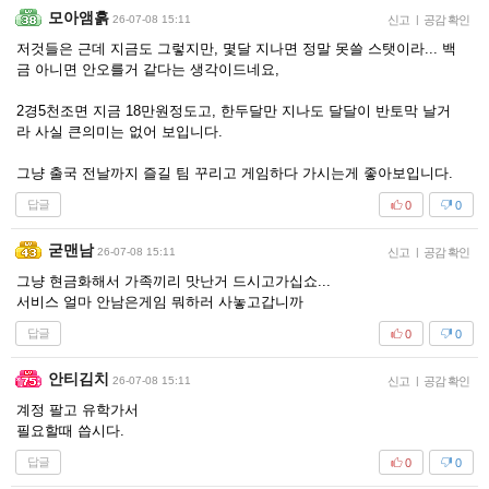
모아앰흙
26-07-08 15:11
신고
|
공감 확인
저것들은 근데 지금도 그렇지만, 몇달 지나면 정말 못쓸 스탯이라... 백
금 아니면 안오를거 같다는 생각이드네요,
2경5천조면 지금 18만원정도고, 한두달만 지나도 달달이 반토막 날거
라 사실 큰의미는 없어 보입니다.
그냥 출국 전날까지 즐길 팀 꾸리고 게임하다 가시는게 좋아보입니다.
답글
0
0
굳맨남
26-07-08 15:11
신고
|
공감 확인
그냥 현금화해서 가족끼리 맛난거 드시고가십쇼...
서비스 얼마 안남은게임 뭐하러 사놓고갑니까
답글
0
0
안티김치
26-07-08 15:11
신고
|
공감 확인
계정 팔고 유학가서
필요할때 씁시다.
답글
0
0