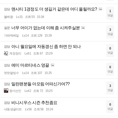
맨시티 1경정도 더 생길거 같은데 어디 올릴까요?
잡담
1
댓글
블베왕
Lv.31
조회 55
15:34
너무 어이가 없는데 이해 좀 시켜주실분
질문
3
댓글
가래떡베일
Lv.14
조회 129
15:29
아니 월요일에 자동갱신 좀 하면 안 되나
잡담
0
댓글
계정정리
Lv.61
조회 67
15:29
에미 마르티네스 영끌
잡담
0
댓글
팟팟팥빙수
Lv.14
조회 107
15:25
밀란팬분들 아모림 어떠신가여??
잡담
3
댓글
원더선인
Lv.42
조회 72
15:25
비니시우스 시즌 추천좀요
잡담
0
댓글
내동생굴리트
Lv.56
조회 56
15:24