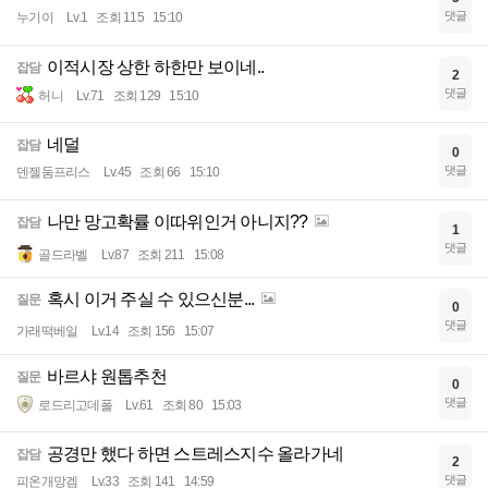
댓글
누기이
Lv.1
조회 115
15:10
이적시장 상한 하한만 보이네..
잡담
2
댓글
허니
Lv.71
조회 129
15:10
네덜
잡담
0
댓글
덴젤둠프리스
Lv.45
조회 66
15:10
나만 망고확률 이따위인거 아니지??
잡담
1
댓글
골드라벨
Lv.87
조회 211
15:08
혹시 이거 주실 수 있으신분...
질문
0
댓글
가래떡베일
Lv.14
조회 156
15:07
바르샤 원톱추천
질문
0
댓글
로드리고데폴
Lv.61
조회 80
15:03
공경만 했다 하면 스트레스지수 올라가네
잡담
2
댓글
피온개망겜
Lv.33
조회 141
14:59