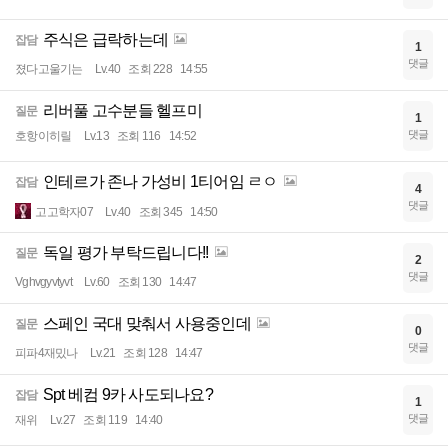
주식은 급락하는데
잡담
1
댓글
졌다고울기는
Lv.40
조회 228
14:55
리버풀 고수분들 헬프미
질문
1
댓글
호항이히릴
Lv.13
조회 116
14:52
인테르가 존나 가성비 1티어임 ㄹㅇ
잡담
4
댓글
고고학자07
Lv.40
조회 345
14:50
독일 평가 부탁드립니다!!
질문
2
댓글
Vghvgyvtyvt
Lv.60
조회 130
14:47
스페인 국대 맞춰서 사용중인데
질문
0
댓글
피파4재밌나
Lv.21
조회 128
14:47
Spt 베컴 9카 사도되나요?
잡담
1
댓글
재위
Lv.27
조회 119
14:40