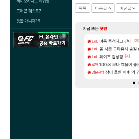
바이오하자드 레퀴엠
목록
다음글
이전글
드래곤 퀘스트7
풋볼 매니저26
지금 뜨는
핫벤
[74]
[2
따왔습니다
2판 ‘몬헌 와일즈’, 30~40fps 목표 추정
야동 투척하고 간다
리싱크드 1.06 패
LoL
리싱크드
[67]
[1]
혈 먹튀 ㄷㄷ..
에 가족여행을 다녀왔습니다.
올 시즌 구마유시 솔킬 6
국내에도 이쁜곳이 
LoL
여행
[212]
[4]
2인 40%글 존나 긁히네 씨발
트 오브 리인카네이션 정보/공략글 모음
페이즈 감상평
AI발 원가 압박,
LoL
해외겜
[222]
구로 쓰는 인방 하꼬 스트리머 박제합니다.
다 추암해수욕장
100:8 보다 효율이 
중국 CXMT, D램 매
로아
해외겜
[19]
[3]
 수준
시 이 만화 아시는 분 계신가요
장비 올환 이후 약 
[무한대] 출시일, 
검은사막
섭컬겜