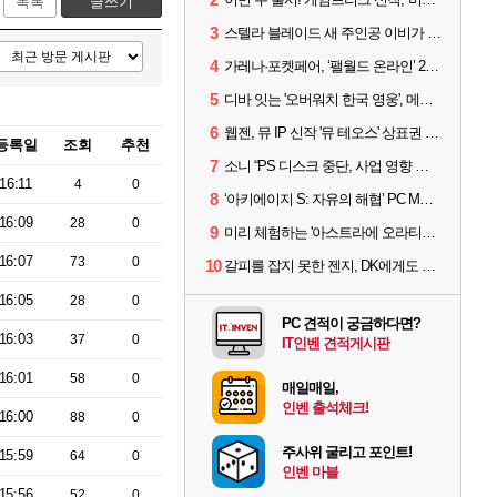
목록
글쓰기
3
스텔라 블레이드 새 주인공 이비가 부릅니다, 'Wanna be in LOVE' 뮤비 공개
4
가레나·포켓페어, ‘팰월드 온라인’ 2026년 출시 예고
5
디바 잇는 '오버워치 한국 영웅', 메카 파일럿 디몬 나온다
6
웹젠, 뮤 IP 신작 '뮤 테오스' 상표권 출원
등록일
조회
추천
7
소니 “PS 디스크 중단, 사업 영향 없다”
16:11
4
0
8
‘아키에이지 S: 자유의 해협’ PC MMORPG로 개발한다
16:09
28
0
9
미리 체험하는 '아스트라에 오라티오'...NC, 8/19부터 CBT 참가자 모집
16:07
73
0
10
갈피를 잡지 못한 젠지, DK에게도 0:2 패배
16:05
28
0
PC 견적이 궁금하다면?
16:03
37
0
IT인벤 견적게시판
16:01
58
0
매일매일,
인벤 출석체크!
16:00
88
0
주사위 굴리고 포인트!
15:59
64
0
인벤 마블
15:56
52
0