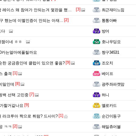
[3]
레이스 왜 참여가 안되는겨 몇판을 했는데 ㅡㅡ
최근재미느낌
[2]
구 했는데 이멜인증이 안되는 아재...
통통아빠
도다
방어
꿀잼이네 ㅎㅎ
호나우딩요
10카는얼마에풀릴까요
짱구34531
[9]
순한 궁금증인데 클럽이 있으면 좋음?
조오치
[1]
스 출격
베이프
[8]
 비밀인데
광주좌파캣맘
[7]
윙백 선택 고민중
허니
[9]
 누가할거같나요
옐로카드
[1]
 라크루아 짝으로 튀람? 드사이?
순간이동구
[2]
공 ㅋㅋ
해밀츄어블