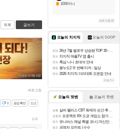
1000이니
새로고침
목록
글쓰기
오늘의 치지직
오늘의 SOOP
26년 7월 팔로우 상승량 TOP 30 - 월간 치지직
잡담
치지직 애플TV 앱 출시
정보
룩삼 니니 초대석 안내
정보
봉누도2 두 번째 티저 - 일상
클립
2026 치지직 이리대회 오픈컵 안내
정보
더보기+
새로고침
오늘의 팟벤
오늘의 핫벤
감
0
공감 확인
신고
실버 팰리스 CBT 화제의 순간·후기 모음
실팰
프로젝트 RX 도쿄 게임쇼 참가 결정
섭컬겜
답글
유니버스 채널 특별 코너 | 자신만의 스타일
명조
공명자 모먼트 | 수수
명조