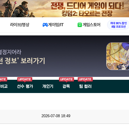
X
최대 90% 할인
라이브/영상
게이밍/IT
게임스토어
8월 프로모션
 비교
선수 평가
개인기
감독
팀 컬러
2026-07-08 18:49