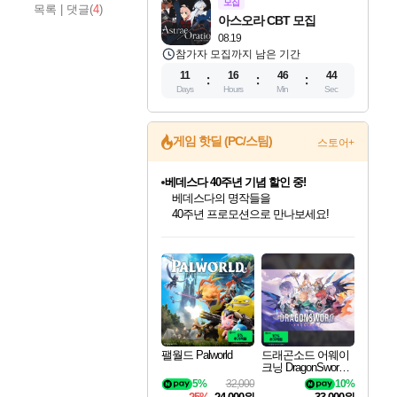
모집
목록
|
댓글(
4
)
아스오라 CBT 모집
08.19
참가자 모집까지 남은 기간
11
16
46
43
Days
Hours
Min
Sec
게임 핫딜 (PC/스팀)
스토어+
베데스다 40주년 기념 할인 중!
베데스다의 명작들을
40주년 프로모션으로 만나보세요!
인벤게임즈 8월 특별 할인!
드래곤소드: 어웨이크닝 입점!
문명 7 특별 할인!
마블 투혼 파이팅 소울즈 정식출시!
귀무자: 검의 길 예약 판매 중!
비스트 오브 리인카네이션 정식 출시!
커세어 코브 출시 기념 할인!
더 렐릭 퍼스트 가디언 정식 출시
캡콤 프렌차이즈 할인 진행 중!
캡콤 일부 상품 상시 할인
스타워즈 은하계 레이서
로블록스 기프트 카드 공식 입점
인기 퍼블리셔 모음!
스팀으로 만나는 드래곤소드!
조선&고려 DLC 출시 예정
마블 히어로 총 출동&화려한 격투!
10% 할인과
게임프릭 신작 IP
해적'섬'을 발전시키자!
설화x하드코어 액션!
몬헌, 바하 등 인기 IP를
몬헌 와일즈 & 드래곤즈 도그마2
인벤게임즈에서 10% 추가 적립
Robux를 가장 안전하고
최대 90% 할인가를 만나보세요!
네이버혜택과 함께 만나보세요!
50%할인&추가 적립까지!
네이버 포인트 혜택까지!
이니&베니 혜택까지!
네이버 혜택가와 함께 예약하세요!
할인&네이버혜택으로 만나보세요!
네이버페이 혜택과 만나보세요!
할인가에 만나보세요!
일부 에디션 상시 할인!
혜택으로 예약 판매 중
편안하게 충전하세요
팰월드 Palworld
드래곤소드 어웨이
크닝 DragonSword A
wakening
5%
32,000
10%