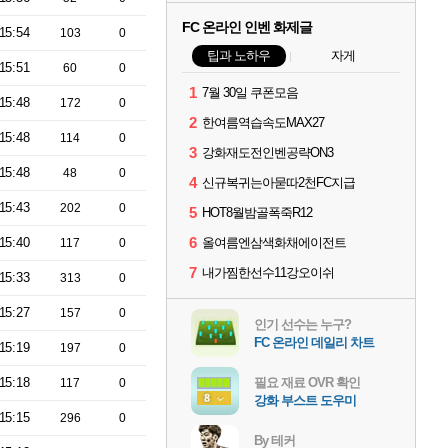
FC 온라인 인벤 화제글
15:54
103
0
팁과 노하우
자게
15:51
60
0
1
7월 30일 쿠폰모음
15:48
172
0
2
한여름역습속도MAX27
15:48
114
0
3
강화재도전인벤공략ON3
15:48
48
0
4
신규복귀는아묻따2천FC지급
15:43
202
0
5
HOT8월밤골폭죽R12
6
15:40
올여름엔삼색화채에이전트
117
0
7
내가찜한선수11강오이쉬
15:33
313
0
15:27
157
0
인기 선수는 누구?
FC 온라인 데일리 차트
15:19
197
0
15:18
필요 재료 OVR 확인
117
0
강화 부스트 도우미
15:15
296
0
By 테커