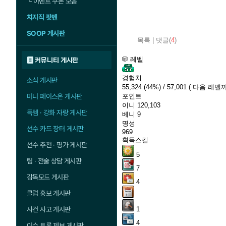
└
이벤트 쿠폰 모음
치지직 팟벤
SOOP 게시판
목록
|
댓글(
4
)
레벨
커뮤니티 게시판
경험치
소식 게시판
55,324
(44%)
/ 57,001
( 다음 레벨까지
미니 페이스온 게시판
포인트
이니
120,103
득템 · 강화 자랑 게시판
베니
9
명성
선수 카드 장터 게시판
969
획득스킬
선수 추천 · 평가 게시판
5
팀 · 전술 상담 게시판
7
감독모드 게시판
4
클럽 홍보 게시판
사건 사고 게시판
1
4
이슈 토론 제보 게시판