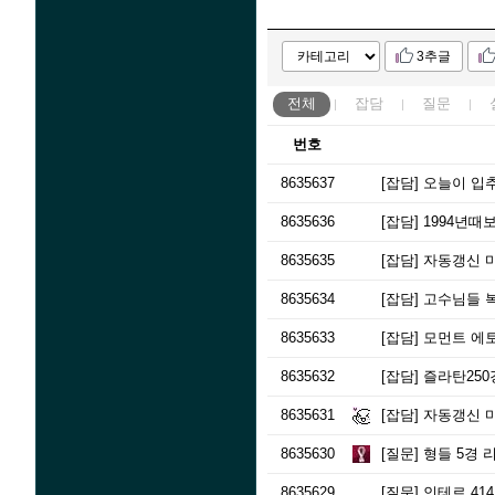
3추글
전체
잡담
질문
번호
8635637
[잡담]
오늘이 입
8635636
[잡담]
1994년때
8635635
[잡담]
자동갱신 마
8635634
[잡담]
고수님들 복
8635633
[잡담]
모먼트 에
8635632
[잡담]
즐라탄25
8635631
[잡담]
자동갱신 마
8635630
[질문]
형들 5경 
8635629
[질문]
인테르 41