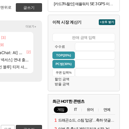
[카드3%할인] 애플워치 SE 3 GPS 미드나이트, 44mm, 미드나이트 스포츠밴드 (M/L)
맨위로
글쓰기
이적 시장 계산기
+모두 받기
더보기+
[3]
[74]
크로체 따왔습니다
스위치2판 ‘몬헌 와일즈’, 30~40fps 목표 추
로아
해외겜
[9]
[67]
[1]
부산 헌혈 먹튀 ㄷㄷ..
7년만에 가족여행을 다녀왔습니다.
메이플
여행
수수료
6]
[2]
[212]
at: AI] 공개
신호등 2인 40%글 존나 긁히네 씨발
비스트 오브 리인카네이션 정보/공략글 모음
메이플
비스트
TOP(20%)
83]
[2
스] 연내 출시 예정
고양이를 도구로 쓰는 인방 하꼬 스트리머 박제합니다.
동해바다 추암해수욕장
로아
여행
PC방(30%)
[35]
[19]
[3]
] 티저 사이트 오픈
좀 아니지않냐?
침팬치 수준
혹시 이 만화 아시는 분 계신가요
검은사막
애니클립
할인 금액
받을 금액
최근 HOT한 콘텐츠
게임
IT
유머
연예
1
드래곤소드, 스팀 '압긍'…축하 댓글 달고 게임 코드 받자!
2
이번 주 출시! 게임프리크 신작, '비스트 오브 리인카네이션'