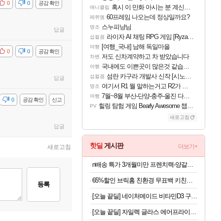
비공감
0
0
공감 확인
혹시 이 만화 아시는 분 계신가요
애니클립
60프레임 나오는데 정상일까요?
레퀴엠
스누피냥님
명조
답글
라이자 AI 채팅 RPG 게임 [RyzaChat: AI] 공개
섭컬겜
[여행_국내] 남해 독일마을
여행
비공감
0
0
공감 확인
저도 신차계약하고 차 받았습니다
차벤
국내에도 이쁜곳이 많은것 같습니다
여행
섬란 카구라 개발사 신작 [시노비 넥서스] 연내 출시 예정
섭컬겜
답글
여기서 R1 뭘 말하는거고 R2가 뭘말하는걸까요?
명조
7월~8월 부산-단양-충주-울진 다녀왔어요~
여행
감
0
공감 확인
신고
힐링 탐험 게임 Bearly Awesome 챕터 1 트레일러
PV
새로고침
답글
핫딜
게시판
더보기+
새로고침
n배송 특가 3개월미만 프렌치랙-양갈비 양고기 밀키트 캠핑 쉽새끼 목초육 프랜치랙 프렌치렉 [원산지:뉴질랜드]
65%할인 브릭홈 친환경 무표백 키친타올, 150매, 6롤
등록
[오늘 끝딜] 네이처메이드 비타민D3 구미 비타민D 2000IU 140구미, 1개
[오늘 끝딜] 자일렉 글라스 에어프라이어 6L 대용량 유리 바스켓