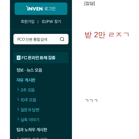
[잡담]
로그인
회원가입
ID/PW 찾기
받 2만 ㄹㅈㄱ
FC 온라인 화제 집중
정보 · 뉴스 모음
자유 게시판
└
3추 모음
└
10추 모음
ㄱㄱㄱ
└
질문과 답변
└
실축 이야기
팁과 노하우 게시판