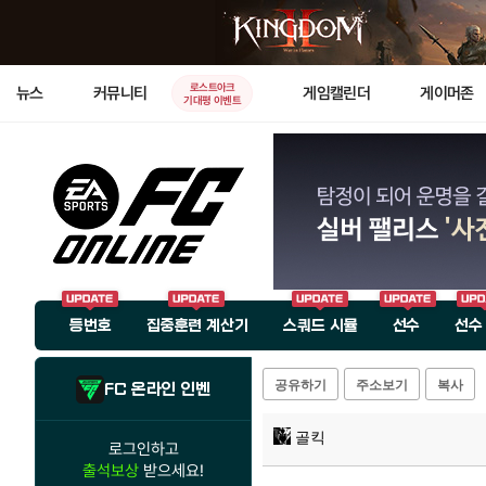
로스트아크
뉴스
커뮤니티
게임캘린더
게이머존
기대평 이벤트
등번호
집중훈련 계산기
스쿼드 시뮬
선수
선수
공유하기
주소보기
복사
FC 온라인 인벤
골킥
로그인하고
출석보상
받으세요!