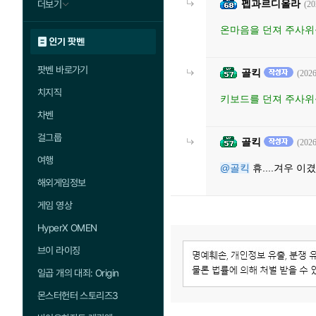
펩과르디올라
더보기
(20
온마음을 던져 주사위를
인기 팟벤
팟벤 바로가기
골킥
(2026
치지직
키보드를 던져 주사위를
차벤
걸그룹
골킥
(2026
여행
@골킥
휴....겨우 이겼
해외게임정보
게임 영상
HyperX OMEN
브이 라이징
일곱 개의 대죄: Origin
몬스터헌터 스토리즈3