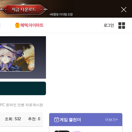
혜택.아이마트
로그인
인
벤
전
체
사
이
트
맵
FC 온라인 인벤 자유게시판
조회:
532
추천:
0
게임 캘린더
더보기+