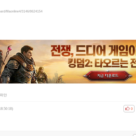
oard/fifaonline4/3146/8624154
위만
18:50:18)
공감
비공
0