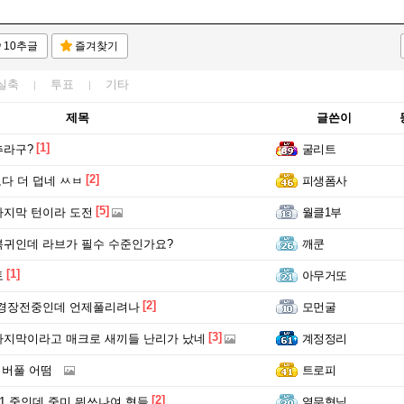
10추글
즐겨찾기
실축
투표
기타
제목
글쓴이
[1]
추라구?
굴리트
[2]
보다 더 덥네 ㅆㅂ
피생폼사
[5]
지막 턴이라 도전
월클1부
귀인데 라브가 필수 수준인가요?
깨쿤
[1]
토
아무거또
[2]
0경장전중인데 언제풀리려나
모먼굴
[3]
지막이라고 매크로 새끼들 난리가 났네
계정정리
리버풀 어떰
트로피
[2]
41 중인데 중미 뭐쓰나여 형들
열무형님