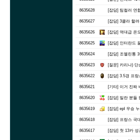
8635628
[잡담]
팀컬러 연합 
8635627
[잡담]
3클라 할려
8635626
[잡담]
역대급 온
8635625
[잡담]
인터란드 
8635624
[잡담]
조엘린통 
8635623
[질문]
카리나) 단
8635622
[잡담]
3.5경 프랑
8635621
[기타]
이거 진짜
8635620
[잡담]
밀란 분들 
8635619
[잡담]
epl 우승
8635618
[잡담]
프랑스 국대
8635617
[잡담]
첫 13카 성