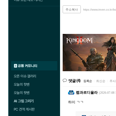
주소복사
https://www.inven.co.kr/b
공통 커뮤니티
오픈 이슈 갤러리
(4)
댓글
등록순
|
최신순
|
주사
오늘의 핫벤
펩과르디올라
오늘의 팟벤
(2026-07-08 
AI 그림 그리기
하이 ㄱㄱ
PC 견적 게시판