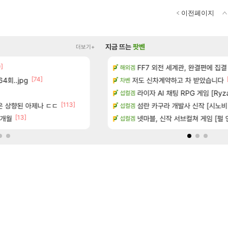
이전페이지
지금 뜨는
팟벤
더보기+
0]
[151]
치노트 (8/5)
8월 9일 썬데이 메이플
FF7 외전 세계관, 완결편에 집결
메이플
해외겜
[74]
[14]
4회..jpg
많은것 같습니다
저도 신차계약하고 차 받았습니다
방금 일어난일
리니지M
차벤
[10
 메인보드값 오르나
챌린저#77777 저격했습니다!
라이자 AI 채팅 RPG 게임 [RyzaCh
메이플
섭컬겜
[113]
[1]
[
좋은 상향된 아제나 ㄷㄷ
출 점유율 7%…글로벌 4위로 부상
보상 공지 나온거 10추 하니 올리자
섬란 카구라 개발사 신작 [시노비 넥서
로아
섭컬겜
[13]
7개월
8월 13일에 나오나
넷마블, 신작 서브컬쳐 게임 [펄 인 블루
똘끼형 다 좋은데 해외작업장 도와주는 짓은 
리니지 클래식
섭컬겜