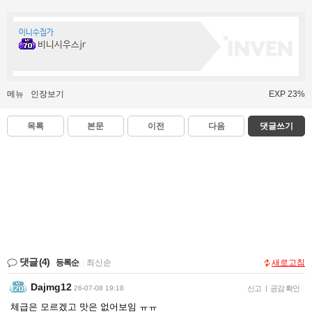
이니수집가
비니시우스jr
메뉴
인장보기
EXP 23%
목록
본문
이전
다음
댓글쓰기
댓글
(4)
등록순
|
최신순
새로고침
Dajmg12
26-07-08 19:18
신고
|
공감 확인
체급은 모르겠고 맛은 없어보임 ㅠㅠ