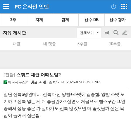
FC 온라인
인벤
3추
자게
팁게
선수 DB
선수 평가
자유 게시판
전체보기
공
검
글
지
색
내글
내 댓글
3추글
10추글
on/off
쓰
기
[잡담]
스쿼드 체급 어때보임?
비니시우스jr
댓글: 4 개
조회:
789
2026-07-08 19:11:07
일단 신특6명인데… 신특 대신 양발+스텟에 집중함. 양발 스텟 포
기하고 신특 넣는 게 더 좋을란가? 살면서 처음으로 챔스구간 10연
승해서 성능 좋은 가 싶다가도 신특 많았으면 더 좋았을까 싶은 욕
심이 들어서 질문함.