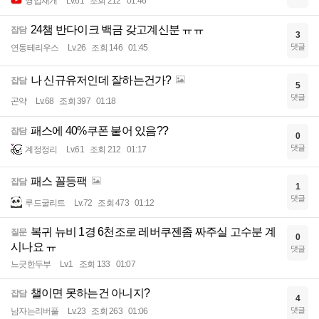
영업재개
Lv.61
조회 212
01:46
24챔 반다이크 백금 갖고계신분 ㅠㅠ
잡담
3
댓글
연동테리우스
Lv.26
조회 146
01:45
나 신규유저인데 잘하는건가?
잡담
5
댓글
곤약
Lv.68
조회 397
01:18
패스에 40%쿠폰 붙어 있음??
잡담
0
댓글
계정정리
Lv.61
조회 212
01:17
패스 꼴등팩
잡담
1
댓글
루드굴리트
Lv.72
조회 473
01:12
복귀 뉴비 1경 6천조로 레버쿠젠좀 짜주실 고수분 계
질문
0
시나요 ㅠ
댓글
느긋한두부
Lv.1
조회 133
01:07
챌이면 못하는건 아니지?
잡담
4
댓글
남자는리버풀
Lv.23
조회 263
01:06