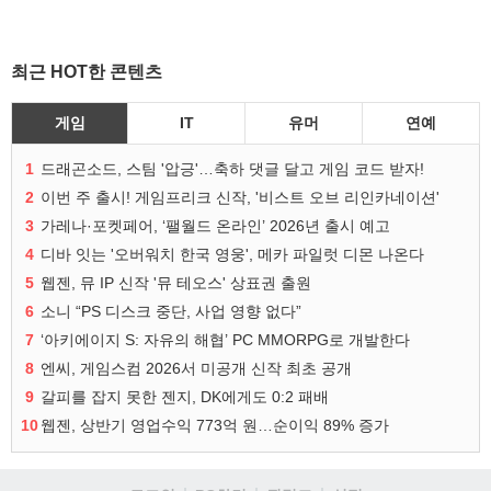
최근 HOT한 콘텐츠
게임
IT
유머
연예
1
드래곤소드, 스팀 '압긍'…축하 댓글 달고 게임 코드 받자!
2
이번 주 출시! 게임프리크 신작, '비스트 오브 리인카네이션'
3
가레나·포켓페어, ‘팰월드 온라인’ 2026년 출시 예고
4
디바 잇는 '오버워치 한국 영웅', 메카 파일럿 디몬 나온다
5
웹젠, 뮤 IP 신작 '뮤 테오스' 상표권 출원
6
소니 “PS 디스크 중단, 사업 영향 없다”
7
‘아키에이지 S: 자유의 해협’ PC MMORPG로 개발한다
8
엔씨, 게임스컴 2026서 미공개 신작 최초 공개
9
갈피를 잡지 못한 젠지, DK에게도 0:2 패배
10
웹젠, 상반기 영업수익 773억 원…순이익 89% 증가