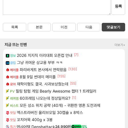
등록
목록
본문
이전
다음
댓글보기
지금 뜨는 인벤
더보기+
[7]
2026 치지직 이리대회 오픈컵 안내
정보
그냥 귀여운 상교용 부부 ㅋㅋ
클립
[130]
파리바게트 본사에서 연락왔음
메이플
[155]
8월 9일 썬데이 메이플
메이플
[55]
재학이형도 결국. 사과보상줬는데
로아
힐링 탐험 게임 Bearly Awesome 챕터 1 트레일러
PV
[1]
60프레임 나오는데 정상일까요?
레퀴엠
모든 성소 위치 공략 (40개) - 귀환한 영혼 도전과제
비스트
엑스트라버진 올리브오일 30캡슐 x 8박스
핫딜
꼬치어묵 400g x 3봉
핫딜
덴샤어택 Denshattack
24,990원
5%
특가