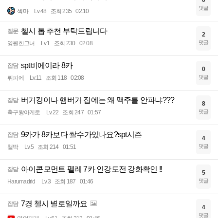
0
댓글
섹마
Lv.48
조회 235
02:10
첼시 톱 추천 부탁드립니다
질문
2
댓글
영원한그녀
Lv.1
조회 230
02:08
spt비에이라 8카
잡담
0
댓글
뤼피에
Lv.11
조회 118
02:08
버거킹이나 햄버거 집에는 왜 맥주를 안파냐???
잡담
8
댓글
축구왕아게로
Lv.22
조회 247
01:57
9카가 8카보다 쌀수가있나요?spt시즌
잡담
4
댓글
챌딱
Lv.5
조회 214
01:51
아이콘모먼트 펠레 7카 인강도전 강화확인 !!
잡담
5
댓글
Harumadrid
Lv.3
조회 187
01:46
7경 첼시 별로일까요
잡담
4
댓글