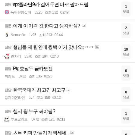
spt즐라탄9카 걸어두면 바로 팔아드림
잡담
1
댓글
녹턴은암살자
Lv.25
조회 132
02:49
이게 이 가격 값 한다고 생각하심?
질문
2
댓글
NemanJa
Lv.25
조회 213
02:44
형님들 제 팀인데 윙백 이거 맞나요;;ㅋㅋ
잡담
10
댓글
인자기
Lv.70
조회 194
02:40
Ptg호날두 금카도전
잡담
0
댓글
쒸멩트
Lv.32
조회 136
02:25
한국국대가 최고긴 최고구나
잡담
0
댓글
등지기온라인
Lv.4
조회 158
02:12
첼시 윙 누구 써야됨?
잡담
1
댓글
루드굴리트
Lv.72
조회 121
02:11
ㅅㅂ 키퍼 만들기 개빡세네..
잡담