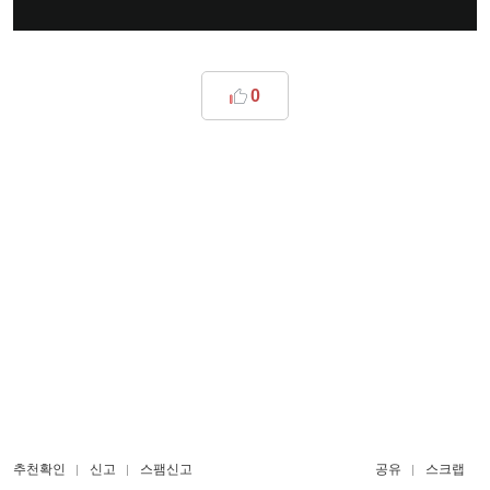
0
추천확인
신고
스팸신고
공유
스크랩