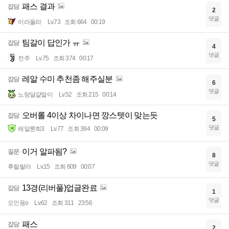
패스 결과
잡담
2
댓글
이라올라
Lv.73
조회 664
00:19
팀갈이 답인가 ㅠ
잡담
4
댓글
전주
Lv.75
조회 374
00:17
레알 수미 추천좀 해주실분
잡담
6
댓글
노랑달걀말이
Lv.52
조회 215
00:14
오버롤 4이상 차이나면 깡스텟이 맞는듯
잡담
5
댓글
레알룬희3
Lv.77
조회 394
00:09
이거 알파됨?
질문
8
댓글
후랄랄라
Lv.15
조회 609
00:07
13경(리버풀)업글완료
잡담
1
댓글
오인용o
Lv.62
조회 311
23:56
패스
잡담
2