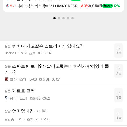
디제이맥스 리스펙트 V DJMAX RESPECT V
80%
9,950원
12%
특가
반바나 제코같은 스트라이커 있나요?
질문
3
댓글
Doolpoa
Lv.14
조회 100
03:07
스파르탄 토티9카 살려고했는데 하한개밖혀있네 물
질문
0
리나?
댓글
밀라니스타
Lv.68
조회 81
03:07
게르트 뮐러
질문
0
댓글
넘버
Lv.69
조회 81
03:02
엄마없나?ㄹㅇ
잡담
0
댓글
오만충
Lv.10
조회 193
02:50