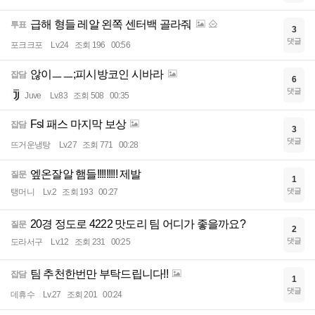
급해 형들 레알 왼쪽 센터백 골라줘
투표
3
댓글
포크크포
Lv.24
조회 196
00:56
않이ㅡㅡ;피시방코인 시바라
잡담
6
댓글
Juve
Lv.83
조회 508
00:35
Fsl 패스 마지막 보상
잡담
3
댓글
뜨거운냉탕
Lv.27
조회 771
00:28
엪온잘알 햄들!!!!!!!!! 제발
질문
1
댓글
탱머니
Lv.2
조회 193
00:27
20경 정도로 4222 맛도리 팀 어디가 좋을까요?
질문
2
댓글
도라서구
Lv.12
조회 231
00:25
팀 추천한번만 부탁드립니다!!
잡담
1
댓글
데휴수
Lv.27
조회 201
00:24