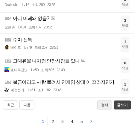
댓글
Drakeshit
Lv.16
조회 289
23:56
아니 미페왜 없음?
질문
3
댓글
오만충
Lv.10
조회 407
23:52
수미 신특
잡담
1
댓글
베이프
Lv.79
조회 257
23:51
고대유물 나처럼 안깐사람들 있나
잡담
6
댓글
호나우딩요
Lv.50
조회 606
23:49
불금이라고 사람 몰려서 인게임 상태 이 꼬라지인가
잡담
1
댓글
계정정리
Lv.61
조회 182
23:46
최근
다음
검색
글쓰기
1
2
3
4
5