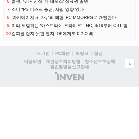
6
웹젠, 뮤 IP 신작 '뮤 테오스' 상표권 출원
7
소니 “PS 디스크 중단, 사업 영향 없다”
8
‘아키에이지 S: 자유의 해협’ PC MMORPG로 개발한다
9
미리 체험하는 '아스트라에 오라티오'...NC, 8/19부터 CBT 참가자 모집
10
갈피를 잡지 못한 젠지, DK에게도 0:2 패배
로그인
PC화면
퀵링크
설정
청소년보호정책
이용약관
개인정보처리방침
▲
불법촬영물신고안내
(주)
인
벤