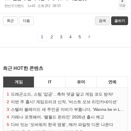
2
댓글
한반두갓핸드
Lv.43
조회 262
08:53
최근
다음
검색
글쓰기
1
2
3
4
5
최근 HOT한 콘텐츠
게임
IT
유머
연예
1
드래곤소드, 스팀 '압긍'…축하 댓글 달고 게임 코드 받자!
2
이번 주 출시! 게임프리크 신작, '비스트 오브 리인카네이션'
3
스텔라 블레이드 새 주인공 이비가 부릅니다, 'Wanna be in LOVE' 뮤비 공개
4
가레나·포켓페어, ‘팰월드 온라인’ 2026년 출시 예고
5
디바 잇는 '오버워치 한국 영웅', 메카 파일럿 디몬 나온다