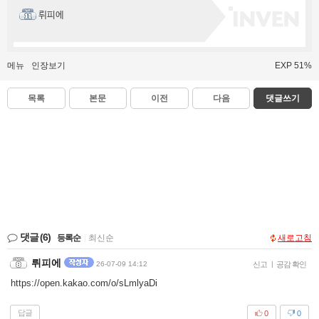
뤼피에
메뉴
인장보기
EXP 51%
목록
본문
이전
다음
댓글쓰기
댓글
(6)
등록순
|
최신순
새로고침
뤼피에
26-07-09 14:12
신고
|
공감 확인
https://open.kakao.com/o/sLmlyaDi
답글
0
0