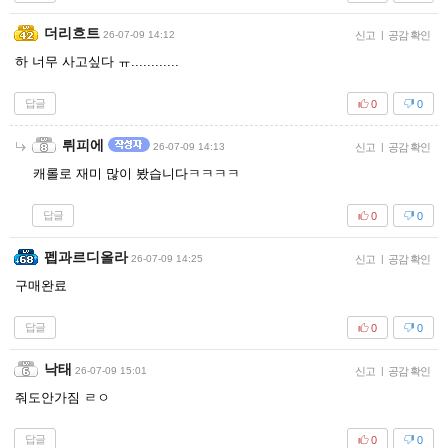
더리흐트
26-07-09 14:12
신고
|
공감 확인
하 너무 사고싶다 ㅠ............
답글
0
0
뤼피에
26-07-09 14:13
신고
|
공감 확인
캐롤로 재미 많이 봤습니다ㅋㅋㅋㅋ
답글
0
0
펩과르디올라
26-07-09 14:25
신고
|
공감 확인
구매완료
답글
0
0
낙태
26-07-09 15:01
신고
|
공감 확인
줘도안가짐 ㄹㅇ
답글
0
0