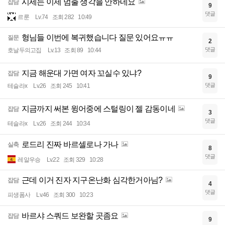
시세는 이제 멈출 생각을 안하네요
잡담
9
댓글
르룬
Lv.74
조회 282
10:49
형님들 이번에 복귀했습니다 질문 있어요ㅠㅠ
질문
2
댓글
호날두의고집
Lv.13
조회 89
10:44
지금 해운대 가면 여자 꼬실수 있냐?
잡담
9
댓글
테슬라x
Lv.26
조회 245
10:41
지금까지 써본 윙어중에 스털링이 젤 감동이네
잡담
3
댓글
테슬라x
Lv.26
조회 244
10:34
로드리 진짜 바르셀로나 가나
실축
8
댓글
레알우승
Lv.22
조회 329
10:28
근데 이거 진자 지구온난화 심각한거아님?
잡담
4
댓글
피생폼사
Lv.46
조회 300
10:23
바르샤 스쿼드 보완할 곳좀요
잡담
9