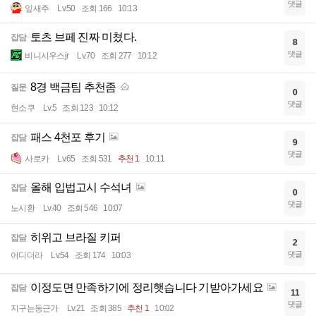
댓글
잎새주
Lv.50
조회 166
10:13
토츠 브페 진짜 미쳤다.
잡담
8
댓글
비니시우스jr
Lv.70
조회 277
10:12
8경 백금팀 추천좀
질문
0
댓글
현소쿠
Lv.5
조회 123
10:12
패스 4천포 후기
잡담
9
댓글
사로카
Lv.65
조회 531
추천 1
10:11
올해 입법고시 수석녀
잡담
0
댓글
노시환
Lv.40
조회 546
10:07
히위고 브라질 키퍼
잡담
2
댓글
어디더라
Lv.54
조회 174
10:03
이정도면 만족하기에 정리햇습니다 기받아가세요
잡담
11
댓글
지구는둥근가
Lv.21
조회 385
추천 1
10:02