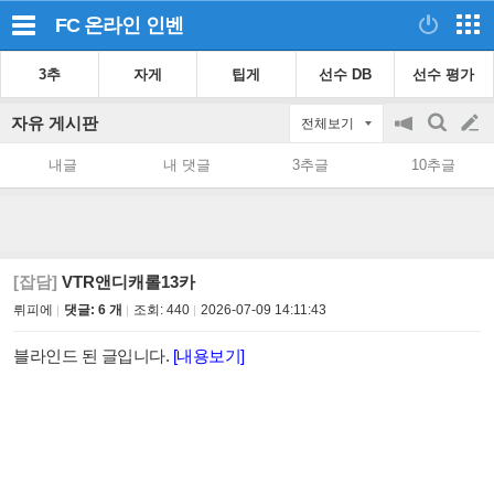
FC 온라인
인벤
3추
자게
팁게
선수 DB
선수 평가
자유 게시판
전체보기
공
검
글
지
색
내글
내 댓글
3추글
10추글
on/off
쓰
기
[잡담]
VTR앤디캐롤13카
뤼피에
댓글: 6 개
조회:
440
2026-07-09 14:11:43
블라인드 된 글입니다.
[내용보기]