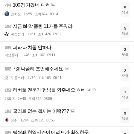
100경 가겠네 ㅁㅊ
기타
8
댓글
민희진
Lv.55
조회 674
09:14
지금 fsl 막 풀린 11카들 주워라
잡담
5
댓글
계정정리
Lv.61
조회 424
09:12
피파 패치좀 안하나
잡담
2
댓글
피생폼사
Lv.46
조회 167
09:11
7경 나폴리 조언해주세요
질문
2
댓글
포돌스키
Lv.70
조회 163
09:11
리버풀 전문가 형님들 와주세요 ㅎㅂ
잡담
1
댓글
가곡초
Lv.45
조회 315
08:59
굴리트 없는 첼시는 어떰???
잡담
9
댓글
잠쥐
Lv.44
조회 325
08:55
팀짤때 현역시즌이 메리트가 확실한듯
잡담