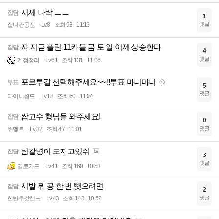
시세 나락 ㅡㅡ
잡담
1
댓글
집나간동전
Lv.8
조회 93
11:13
자 지금 풀린 11카들 금 토 일 이제 상승한다
잡담
4
댓글
계정정리
Lv.61
조회 131
11:06
포르투갈 선택해주세요~~ !!투표 마니마니
투표
5
댓글
다이니월드
Lv.18
조회 60
11:04
쌉고수 형님들 와주세요!
잡담
0
댓글
쒸멩트
Lv.32
조회 47
11:01
팀갈병이 도지고있숴
잡담
3
댓글
옐로카드
Lv.41
조회 160
10:53
시발 뭐 공 한 번 뺏으려면
잡담
2
댓글
한반두갓핸드
Lv.43
조회 143
10:52