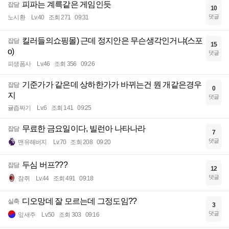
피파는 계륵같은 게임인듯
잡담
10
댓글
노시환
Lv.40
조회 271
09:31
킬러들의쇼핑몰) 근데 정지안은 무슨생각인거냐(스포
잡담
15
o)
댓글
피생폼사
Lv.46
조회 356
09:26
기준가가 같은데 상하한가가 바뀌는건 뭔 개같은경우
잡담
0
지
댓글
귤즙짜기
Lv.6
조회 141
09:25
무료한 금요일이다, 빌런아 나타나라
잡담
7
댓글
맨유해버지
Lv.70
조회 208
09:20
두심 버프???
잡담
12
댓글
잠쥐
Lv.44
조회 491
09:18
디오망데 잘 모르는데 그정도임??
실축
3
댓글
잎새주
Lv.50
조회 303
09:16