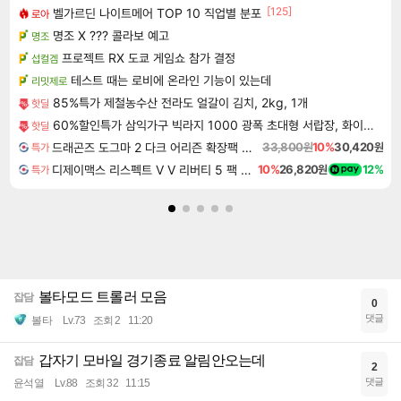
[125]
벨가르딘 나이트메어 TOP 10 직업별 분포
로아
명조 X ??? 콜라보 예고
명조
프로젝트 RX 도쿄 게임쇼 참가 결정
섭컬겜
테스트 때는 로비에 온라인 기능이 있는데
리밋제로
85%특가 제철농수산 전라도 얼갈이 김치, 2kg, 1개
핫딜
60%할인특가 삼익가구 빅라지 1000 광폭 초대형 서랍장, 화이트+오크, 1000mm, 5단
핫딜
드래곤즈 도그마 2 다크 어리즌 확장팩 예약구매 Dragon's Dogma 2 Dark Arisen Expansion DLC
33,800원
10%
30,420원
특가
디제이맥스 리스펙트 V V 리버티 5 팩 DJMAX RESPECT V V Liberty 5 Pack DLC
10%
26,820원
12%
특가
볼타모드 트롤러 모음
잡담
0
댓글
볼타
Lv.73
조회 2
11:20
갑자기 모바일 경기종료 알림안오는데
잡담
2
댓글
윤석열
Lv.88
조회 32
11:15