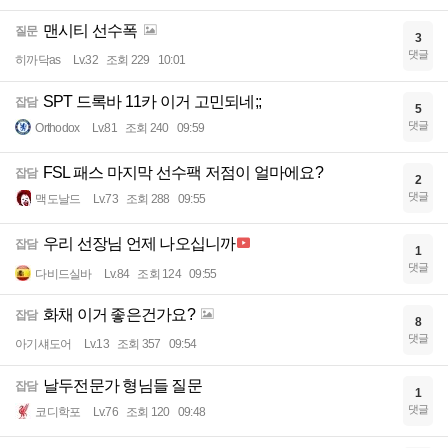
맨시티 선수폭
질문
3
댓글
히까닥as
Lv.32
조회 229
10:01
SPT 드록바 11카 이거 고민되네;;
잡담
5
댓글
Orthodox
Lv.81
조회 240
09:59
FSL 패스 마지막 선수팩 저점이 얼마에요?
잡담
2
댓글
맥도날드
Lv.73
조회 288
09:55
우리 선장님 언제 나오십니까
잡담
1
댓글
다비드실바
Lv.84
조회 124
09:55
화채 이거 좋은건가요?
잡담
8
댓글
아기섀도어
Lv.13
조회 357
09:54
날두전문가 형님들 질문
잡담
1
댓글
코디학포
Lv.76
조회 120
09:48