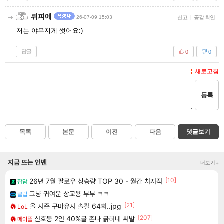
뤼피에
26-07-09 15:03
신고
|
공감 확인
저는 야무지게 썻어요:)
답글
0
0
새로고침
등록
목록
본문
이전
다음
댓글보기
지금 뜨는 인벤
더보기+
[10]
26년 7월 팔로우 상승량 TOP 30 - 월간 치지직
잡담
그냥 귀여운 상교용 부부 ㅋㅋ
클립
[21]
올 시즌 구마유시 솔킬 64회..jpg
LoL
[207]
신호등 2인 40%글 존나 긁히네 씨발
메이플