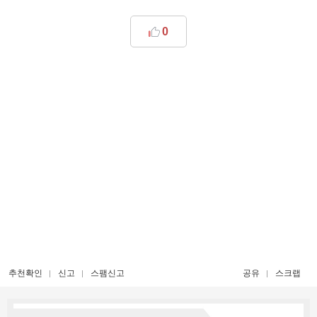
0
추천확인
신고
스팸신고
공유
스크랩