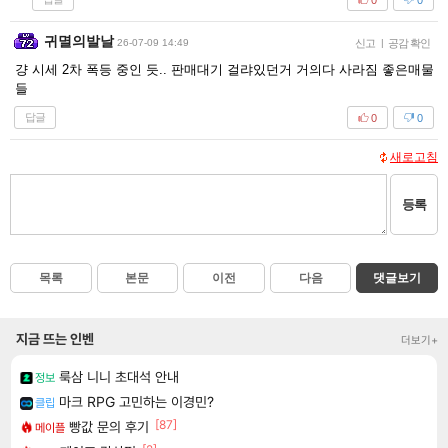
귀멸의발날
26-07-09 14:49
신고
|
공감 확인
걍 시세 2차 폭등 중인 듯.. 판매대기 걸랴있던거 거의다 사라짐 좋은매물
들
답글
0
0
새로고침
등록
목록
본문
이전
다음
댓글보기
지금 뜨는 인벤
더보기+
룩삼 니니 초대석 안내
정보
마크 RPG 고민하는 이경민?
클립
[87]
빵값 문의 후기
메이플