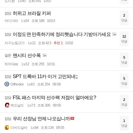
노시환
Lv.40
조회 591
10:07
히위고 브라질 키퍼
잡담
2
댓글
어디더라
Lv.54
조회 189
10:03
이정도면 만족하기에 정리햇습니다 기받아가세요
잡담
12
댓글
지구는둥근가
Lv.21
조회 423
추천 1
10:02
맨시티 선수폭
질문
5
댓글
히까닥as
Lv.32
조회 255
10:01
SPT 드록바 11카 이거 고민되네;;
잡담
5
댓글
Orthodox
Lv.81
조회 254
09:59
FSL 패스 마지막 선수팩 저점이 얼마에요?
잡담
2
댓글
맥도날드
Lv.73
조회 305
09:55
우리 선장님 언제 나오십니까
잡담
1
댓글
다비드실바
Lv.84
조회 136
09:55