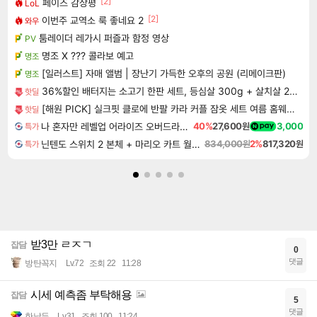
[2]
페이즈 감상평
LoL
[2]
이번주 교역소 룩 좋네요 2
와우
툼레이더 레가시 퍼즐과 함정 영상
PV
명조 X ??? 콜라보 예고
명조
[일러스트] 자매 앨범 | 장난기 가득한 오후의 공원 (리메이크판)
명조
36%할인 배터지는 소고기 한판 세트, 등심살 300g + 살치살 200g + 부채살 200g + 갈비살 200g + 우삼겹 300g, 1.2kg, 1세트
핫딜
[해원 PICK] 실크핏 클로에 반팔 카라 커플 잠옷 세트 여름 홈웨어 남녀공용
핫딜
나 혼자만 레벨업 어라이즈 오버드라이브 Solo Leveling Arise
40%
27,600원
3,000
특가
닌텐도 스위치 2 본체 + 마리오 카트 월드 + 포켓몬 포코피아 번들
834,000원
2%
817,320원
특가
받3만 ㄹㅈㄱ
잡담
0
댓글
방탄꼭지
Lv.72
조회 22
11:28
시세 예측좀 부탁해용
잡담
5
댓글
한날두
Lv.31
조회 100
11:24