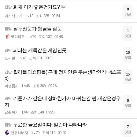
화채 이거 좋은건가요?
잡담
8
댓글
아기섀도어
Lv.13
조회 385
09:54
날두전문가 형님들 질문
잡담
1
댓글
코디학포
Lv.76
조회 132
09:48
피파는 계륵같은 게임인듯
잡담
10
댓글
노시환
Lv.40
조회 281
09:31
킬러들의쇼핑몰) 근데 정지안은 무슨생각인거냐(스포
잡담
15
o)
댓글
피생폼사
Lv.46
조회 368
09:26
기준가가 같은데 상하한가가 바뀌는건 뭔 개같은경우
잡담
0
지
댓글
귤즙짜기
Lv.6
조회 148
09:25
무료한 금요일이다, 빌런아 나타나라
잡담
7
댓글
맨유해버지
Lv.70
조회 216
09:20