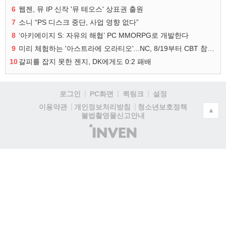
6
웹젠, 뮤 IP 신작 '뮤 테오스' 상표권 출원
7
소니 “PS 디스크 중단, 사업 영향 없다”
8
‘아키에이지 S: 자유의 해협’ PC MMORPG로 개발한다
9
미리 체험하는 '아스트라에 오라티오'...NC, 8/19부터 CBT 참가자 모집
10
갈피를 잡지 못한 젠지, DK에게도 0:2 패배
로그인
PC화면
퀵링크
설정
청소년보호정책
이용약관
개인정보처리방침
▲
불법촬영물신고안내
(주)
인
벤