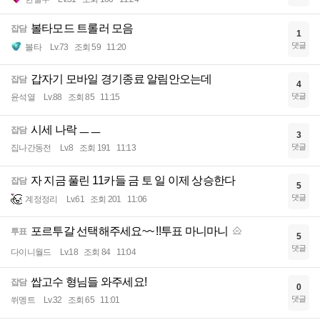
볼타모드 트롤러 모음
잡담
1
댓글
볼타
Lv.73
조회 59
11:20
갑자기 모바일 경기종료 알림안오는데
잡담
4
댓글
윤석열
Lv.88
조회 85
11:15
시세 나락 ㅡㅡ
잡담
3
댓글
집나간동전
Lv.8
조회 191
11:13
자 지금 풀린 11카들 금 토 일 이제 상승한다
잡담
5
댓글
계정정리
Lv.61
조회 201
11:06
포르투갈 선택해주세요~~ !!투표 마니마니
투표
5
댓글
다이니월드
Lv.18
조회 84
11:04
쌉고수 형님들 와주세요!
잡담
0
댓글
쒸멩트
Lv.32
조회 65
11:01