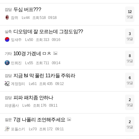
두심 버프???
잡담
12
댓글
잠쥐
Lv.44
조회 518
09:18
디오망데 잘 모르는데 그정도임??
실축
3
댓글
잎새주
Lv.50
조회 313
09:16
100경 가겠네 ㅁㅊ
기타
8
댓글
민희진
Lv.55
조회 711
09:14
지금 fsl 막 풀린 11카들 주워라
잡담
6
댓글
계정정리
Lv.61
조회 435
09:12
피파 패치좀 안하나
잡담
2
댓글
피생폼사
Lv.46
조회 176
09:11
7경 나폴리 조언해주세요
질문
2
댓글
포돌스키
Lv.70
조회 172
09:11