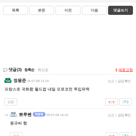
목록
본문
이전
다음
댓글쓰기
댓글
(3)
등록순
|
최신순
새로고침
정몽준
26-07-09 14:19
신고
|
공감 확인
프랑스로 귀화함 월드컵 내일 모로코전 투입유력
답글
0
0
뽀루쎈
26-07-09 14:22
신고
|
공감 확인
몽규씨 형
답글
0
0