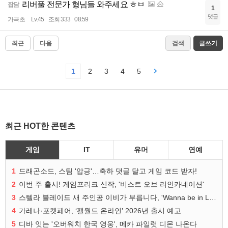
리버풀 전문가 형님들 와주세요 ㅎㅂ
잡담
1
댓글
가곡초
Lv.45
조회 333
08:59
최근
다음
검색
글쓰기
1
2
3
4
5
최근 HOT한 콘텐츠
게임
IT
유머
연예
1
드래곤소드, 스팀 '압긍'…축하 댓글 달고 게임 코드 받자!
2
이번 주 출시! 게임프리크 신작, '비스트 오브 리인카네이션'
3
스텔라 블레이드 새 주인공 이비가 부릅니다, 'Wanna be in LOVE' 뮤비 공개
4
가레나·포켓페어, ‘팰월드 온라인’ 2026년 출시 예고
5
디바 잇는 '오버워치 한국 영웅', 메카 파일럿 디몬 나온다