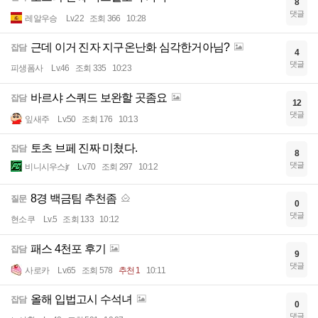
8
댓글
레알우승
Lv.22
조회 366
10:28
근데 이거 진자 지구온난화 심각한거아님?
잡담
4
댓글
피생폼사
Lv.46
조회 335
10:23
바르샤 스쿼드 보완할 곳좀요
잡담
12
댓글
잎새주
Lv.50
조회 176
10:13
토츠 브페 진짜 미쳤다.
잡담
8
댓글
비니시우스jr
Lv.70
조회 297
10:12
8경 백금팀 추천좀
질문
0
댓글
현소쿠
Lv.5
조회 133
10:12
패스 4천포 후기
잡담
9
댓글
사로카
Lv.65
조회 578
추천 1
10:11
올해 입법고시 수석녀
잡담
0
댓글