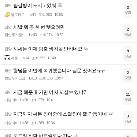
팀갈병이 도지고있숴
잡담
3
댓글
옐로카드
Lv.41
조회 203
10:53
시발 뭐 공 한 번 뺏으려면
잡담
2
댓글
한반두갓핸드
Lv.43
조회 174
10:52
시세는 이제 멈출 생각을 안하네요
잡담
9
댓글
르룬
Lv.74
조회 352
10:49
형님들 이번에 복귀했습니다 질문 있어요ㅠㅠ
질문
2
댓글
호날두의고집
Lv.13
조회 106
10:44
지금 해운대 가면 여자 꼬실수 있냐?
잡담
11
댓글
테슬라x
Lv.26
조회 279
10:41
지금까지 써본 윙어중에 스털링이 젤 감동이네
잡담
3
댓글
테슬라x
Lv.26
조회 269
10:34
로드리 진짜 바르셀로나 가나
실축