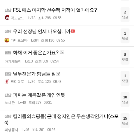
FSL 패스 마지막 선수팩 저점이 얼마에요?
잡담
2
댓글
맥도날드
Lv.73
조회 296
09:55
우리 선장님 언제 나오십니까
잡담
1
댓글
다비드실바
Lv.84
조회 130
09:55
화채 이거 좋은건가요?
잡담
8
댓글
아기섀도어
Lv.13
조회 369
09:54
날두전문가 형님들 질문
잡담
1
댓글
코디학포
Lv.76
조회 125
09:48
피파는 계륵같은 게임인듯
잡담
10
댓글
노시환
Lv.40
조회 277
09:31
킬러들의쇼핑몰) 근데 정지안은 무슨생각인거냐(스포
잡담
15
o)
댓글
피생폼사
Lv.46
조회 361
09:26