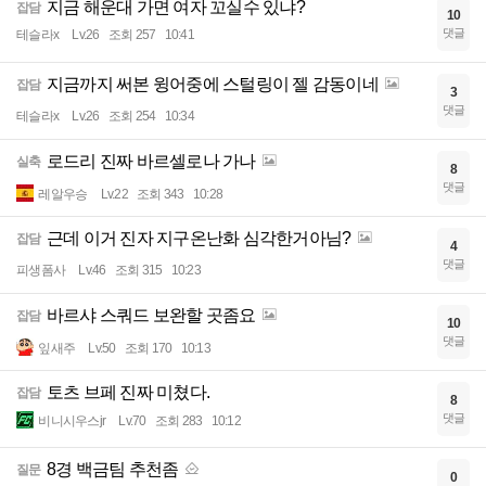
지금 해운대 가면 여자 꼬실수 있냐?
잡담
10
댓글
테슬라x
Lv.26
조회 257
10:41
지금까지 써본 윙어중에 스털링이 젤 감동이네
잡담
3
댓글
테슬라x
Lv.26
조회 254
10:34
로드리 진짜 바르셀로나 가나
실축
8
댓글
레알우승
Lv.22
조회 343
10:28
근데 이거 진자 지구온난화 심각한거아님?
잡담
4
댓글
피생폼사
Lv.46
조회 315
10:23
바르샤 스쿼드 보완할 곳좀요
잡담
10
댓글
잎새주
Lv.50
조회 170
10:13
토츠 브페 진짜 미쳤다.
잡담
8
댓글
비니시우스jr
Lv.70
조회 283
10:12
8경 백금팀 추천좀
질문
0