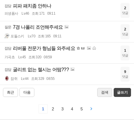
피파 패치좀 안하나
잡담
2
댓글
피생폼사
Lv.46
조회 171
09:11
7경 나폴리 조언해주세요
질문
2
댓글
포돌스키
Lv.70
조회 165
09:11
리버풀 전문가 형님들 와주세요 ㅎㅂ
잡담
1
댓글
가곡초
Lv.45
조회 320
08:59
굴리트 없는 첼시는 어떰???
잡담
9
댓글
잠쥐
Lv.44
조회 329
08:55
최근
다음
검색
글쓰기
1
2
3
4
5