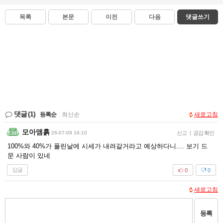
목록
본문
이전
다음
댓글쓰기
댓글
(1)
등록순
|
최신순
새로고침
모아앰흙
26-07-09 16:10
신고
|
공감 확인
100%와 40%가 풀린날에 시세가 내려갈거라고 예상하다니.... 보기 드
문 사람이 있네
답글
0
0
새로고침
등록