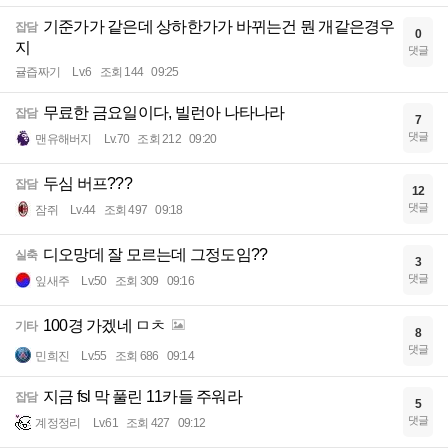
기준가가 같은데 상하한가가 바뀌는건 뭔 개같은경우
잡담
0
지
댓글
귤즙짜기
Lv.6
조회 144
09:25
무료한 금요일이다, 빌런아 나타나라
잡담
7
댓글
맨유해버지
Lv.70
조회 212
09:20
두심 버프???
잡담
12
댓글
잠쥐
Lv.44
조회 497
09:18
디오망데 잘 모르는데 그정도임??
실축
3
댓글
잎새주
Lv.50
조회 309
09:16
100경 가겠네 ㅁㅊ
기타
8
댓글
민희진
Lv.55
조회 686
09:14
지금 fsl 막 풀린 11카들 주워라
잡담
5
댓글
계정정리
Lv.61
조회 427
09:12