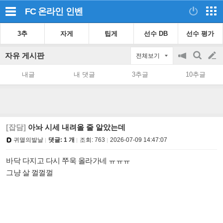
FC 온라인
인벤
3추
자게
팁게
선수 DB
선수 평가
자유 게시판
전체보기
공
검
글
지
색
내글
내 댓글
3추글
10추글
on/off
쓰
기
[잡담]
아놔 시세 내려올 줄 알았는데
귀멸의발날
댓글: 1 개
조회:
763
2026-07-09 14:47:07
바닥 다지고 다시 쭈욱 올라가네 ㅠㅠㅠ
그냥 살 껄껄껄