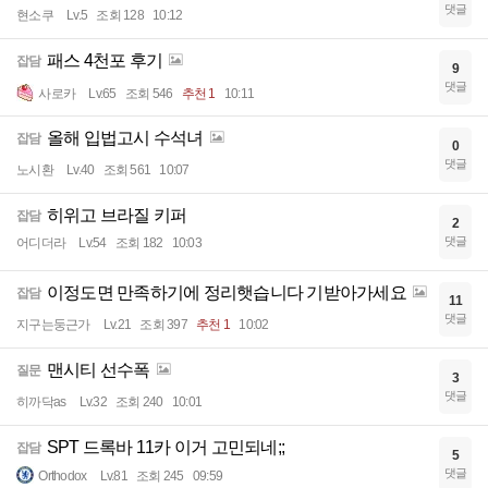
댓글
현소쿠
Lv.5
조회 128
10:12
패스 4천포 후기
잡담
9
댓글
사로카
Lv.65
조회 546
추천 1
10:11
올해 입법고시 수석녀
잡담
0
댓글
노시환
Lv.40
조회 561
10:07
히위고 브라질 키퍼
잡담
2
댓글
어디더라
Lv.54
조회 182
10:03
이정도면 만족하기에 정리햇습니다 기받아가세요
잡담
11
댓글
지구는둥근가
Lv.21
조회 397
추천 1
10:02
맨시티 선수폭
질문
3
댓글
히까닥as
Lv.32
조회 240
10:01
SPT 드록바 11카 이거 고민되네;;
잡담
5
댓글
Orthodox
Lv.81
조회 245
09:59