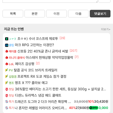
목록
본문
이전
다음
댓글보기
지금 뜨는 인벤
더보기+
[29]
초ㅇㅎ) 수녀 코스프레 제로투
ㅗㅜㅑ
마크 RPG 고민하는 이경민?
클립
[207]
신호등 2인 40%글 존나 긁히네 씨발
메이플
[7]
아스테어 현재상황 악덕작업장몰락
리니지 클래식
[2]
페이즈 감상평
LoL
탈콥 공식 코드 브리치 트레일러
PV
프로젝트 RX 도쿄 게임쇼 참가 결정
섭컬겜
명조 X ??? 콜라보 예고
명조
36%할인 배터지는 소고기 한판 세트, 등심살 300g + 살치살 200g + 부채살 200g + 갈비살 200g + 우삼겹 300g, 1.2kg, 1세트
핫딜
디센느 듀라맥스 냉감 패드 쿨매트
핫딜
드래곤즈 도그마 2 다크 어리즌 확장팩 예약구매 Dragon's Dogma 2 Dark Arisen Expansion DLC
33,800원
10%
30,420원
특가
나 혼자만 레벨업 어라이즈 오버드라이브 Solo Leveling Arise
40%
27,600원
3,000
특가