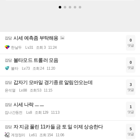
시세 예측좀 부탁해용
잡담
0
댓글
한날두
Lv.31
조회 3
11:24
볼타모드 트롤러 모음
잡담
0
댓글
볼타
Lv.73
조회 24
11:20
갑자기 모바일 경기종료 알림안오는데
잡담
3
댓글
윤석열
Lv.88
조회 53
11:15
시세 나락 ㅡㅡ
잡담
1
댓글
집나간동전
Lv.8
조회 129
11:13
자 지금 풀린 11카들 금 토 일 이제 상승한다
잡담
5
댓글
계정정리
Lv.61
조회 154
11:06