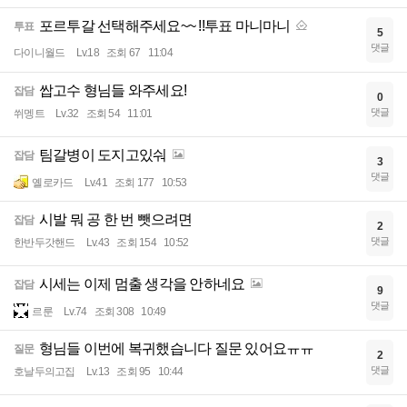
포르투갈 선택해주세요~~ !!투표 마니마니
투표
5
댓글
다이니월드
Lv.18
조회 67
11:04
쌉고수 형님들 와주세요!
잡담
0
댓글
쒸멩트
Lv.32
조회 54
11:01
팀갈병이 도지고있숴
잡담
3
댓글
옐로카드
Lv.41
조회 177
10:53
시발 뭐 공 한 번 뺏으려면
잡담
2
댓글
한반두갓핸드
Lv.43
조회 154
10:52
시세는 이제 멈출 생각을 안하네요
잡담
9
댓글
르룬
Lv.74
조회 308
10:49
형님들 이번에 복귀했습니다 질문 있어요ㅠㅠ
질문
2
댓글
호날두의고집
Lv.13
조회 95
10:44