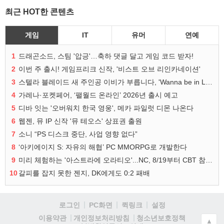
최근 HOT한 콘텐츠
게임
IT
유머
연예
1
드래곤소드, 스팀 '압긍'…축하 댓글 달고 게임 코드 받자!
2
이번 주 출시! 게임프리크 신작, '비스트 오브 리인카네이션'
3
스텔라 블레이드 새 주인공 이비가 부릅니다, 'Wanna be in LOVE' 뮤비 공개
4
가레나·포켓페어, ‘팰월드 온라인’ 2026년 출시 예고
5
디바 잇는 '오버워치 한국 영웅', 메카 파일럿 디몬 나온다
6
웹젠, 뮤 IP 신작 '뮤 테오스' 상표권 출원
7
소니 “PS 디스크 중단, 사업 영향 없다”
8
‘아키에이지 S: 자유의 해협’ PC MMORPG로 개발한다
9
미리 체험하는 '아스트라에 오라티오'...NC, 8/19부터 CBT 참가자 모집
10
갈피를 잡지 못한 젠지, DK에게도 0:2 패배
로그인
PC화면
퀵링크
설정
청소년보호정책
이용약관
개인정보처리방침
▲