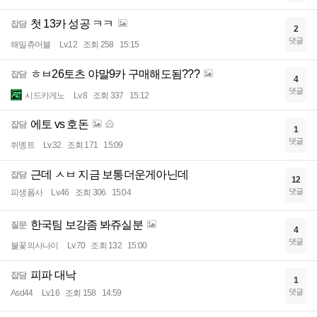
첫 13카 성공 ㅋㅋ
잡담
2
댓글
해밀츄어블
Lv.12
조회 258
15:15
ㅎㅂ26토츠 야말9카 구매해도됨???
잡담
4
댓글
시드카게노
Lv.8
조회 337
15:12
에토 vs 호돈
잡담
1
댓글
쒸멩트
Lv.32
조회 171
15:09
근데 ㅅㅂ 지금 보통더운게아닌데
잡담
12
댓글
피생폼사
Lv.46
조회 306
15:04
한국팀 보강좀 봐쥬실분
질문
4
댓글
불꽃의사나이
Lv.70
조회 132
15:00
피파 대낙
잡담
1
댓글
Asd44
Lv.16
조회 158
14:59