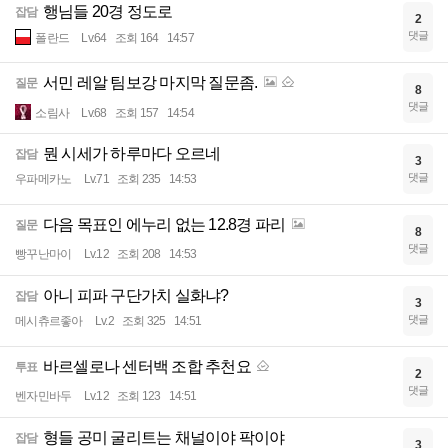
행님들 20경 정도로
잡담
2
댓글
폴란드
Lv.64
조회 164
14:57
서민 레알 팀보강 마지막 질문좀.
질문
8
댓글
소림사
Lv.68
조회 157
14:54
뭔 시세가 하루마다 오르네
잡담
3
댓글
우파메카노
Lv.71
조회 235
14:53
다음 목표인 에누리 없는 12.8경 파리
질문
8
댓글
빵꾸난마이
Lv.12
조회 208
14:53
아니 피파 구단가치 실화냐?
잡담
3
댓글
메시츄르좋아
Lv.2
조회 325
14:51
바르셀로나 센터백 조합 추천요
투표
2
댓글
벤자민바두
Lv.12
조회 123
14:51
형들 공미 굴리트는 채널이야 팍이야
잡담
3