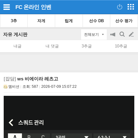
FC 온라인
인벤
3추
자게
팁게
선수 DB
선수 평가
자유 게시판
전체보기
공
검
글
지
색
내글
내 댓글
3추글
10추글
on/off
쓰
기
[잡담]
ws 비에이라 레츠고
엠비션
조회:
587
2026-07-09 15:07:22