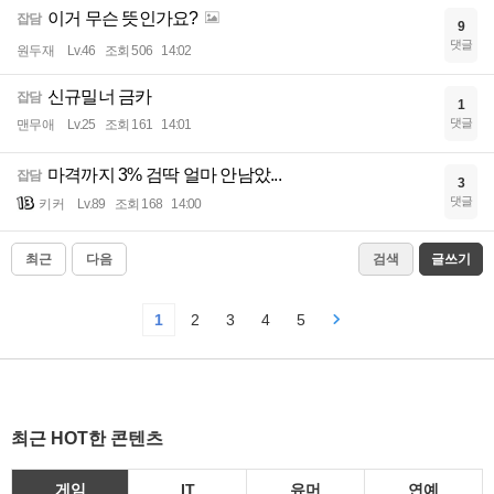
이거 무슨 뜻인가요?
잡담
9
댓글
원두재
Lv.46
조회 506
14:02
신규밀너 금카
잡담
1
댓글
맨무애
Lv.25
조회 161
14:01
마격까지 3% 검딱 얼마 안남았...
잡담
3
댓글
키커
Lv.89
조회 168
14:00
최근
다음
검색
글쓰기
1
2
3
4
5
최근 HOT한 콘텐츠
게임
IT
유머
연예