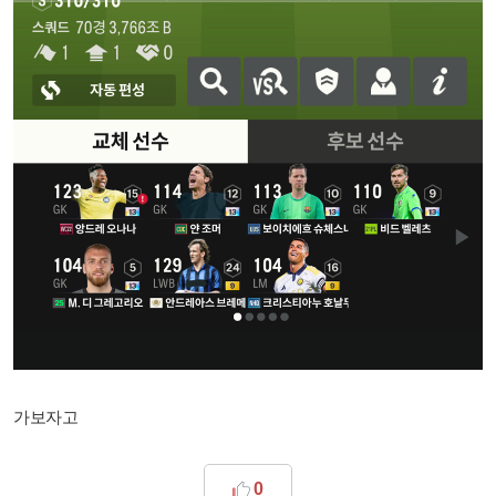
가보자고
0