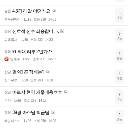
4.3경 레알 어떤가요
질문
3
댓글
빵꾸난마이
Lv.12
조회 238
14:31
신호석 선수 죄송합니다.
잡담
5
댓글
피생폼사
Lv.46
조회 532
14:23
fsl 최대 라부 2인가??
잡담
4
댓글
잎새주
Lv.50
조회 236
14:20
열쇠120 정배는?
잡담
3
댓글
꿀라꾸루
Lv.29
조회 293
14:18
바르샤 현역 개좋네용ㅎㅎ
잡담
9
댓글
곤약
Lv.68
조회 288
14:17
39경 아스날 백금팀
잡담
4
댓글
에밀헤스키
Lv.25
조회 256
14:09