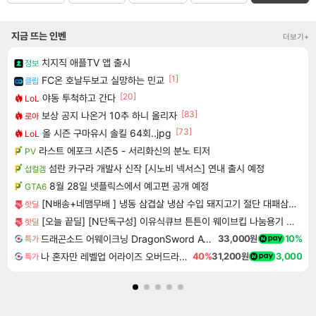
지금 뜨는 인벤
더보기+
치지직 애플TV 앱 출시
정보
[1]
FC온 호날두보고 실망하는 민교
클립
[20]
야동 투척하고 간다
LoL
[83]
보상 공지 나온거 10추 하니 올리자
로아
[73]
올 시즌 구마유시 솔킬 64회..jpg
LoL
라스트 에포크 시즌5 - 서리화신의 분노 티저
PV
섬란 카구라 개발사 신작 [시노비 넥서스] 연내 출시 예정
섭컬겜
8월 28일 넷플릭스에서 예고편 공개 예정
GTA6
[N배송+네맴무배 ] 냉동 삼겹살 냉삼 수입 돼지고기 절단 대패삼겹살
핫딜
[오늘 끝딜] [N단독구성] 이유식큐브 튼튼이 웨이브킵 나눔용기 1700ml 3칸 4P + 290ml 4P
핫딜
드래곤소드 어웨이크닝 DragonSword Awakening
33,000원
10%
특가
나 혼자만 레벨업 어라이즈 오버드라이브 디럭스 에디션 Solo Leveling Arise Overdrive Deluxe Edition
40%
31,200원
3,000
특가