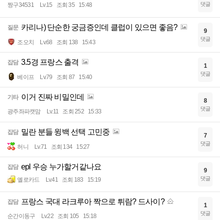
댓글
짱구34531
Lv.15
조회 35
15:48
카리나) 단순한 궁금증인데 클럽이 있으면 좋음?
질문
9
댓글
조오치
Lv.68
조회 138
15:43
3.5경 프랑스 출격
잡담
1
댓글
베이프
Lv.79
조회 87
15:40
이거 진짜 비밀인데
기타
8
댓글
광주좌파캣맘
Lv.11
조회 252
15:33
밀란 분들 윙백 선택 고민중
잡담
7
댓글
허니
Lv.71
조회 134
15:27
epl 우승 누가할거같나요
잡담
9
댓글
옐로카드
Lv.41
조회 183
15:19
프랑스 국대 라크루아 짝으로 튀람? 드사이?
잡담
1
댓글
순간이동구
Lv.22
조회 105
15:18