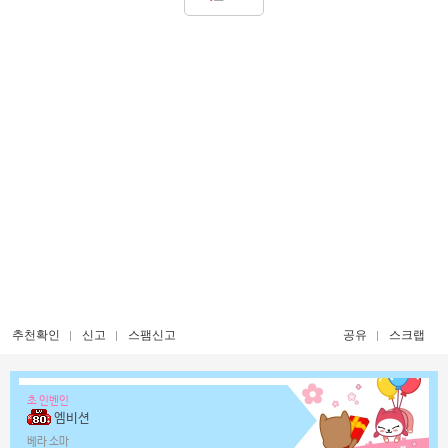
추천확인
신고
스팸신고
공유
스크랩
초 인벤인
엠비션
베라 소마