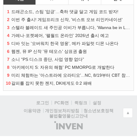
1
드래곤소드, 스팀 '압긍'…축하 댓글 달고 게임 코드 받자!
2
이번 주 출시! 게임프리크 신작, '비스트 오브 리인카네이션'
3
스텔라 블레이드 새 주인공 이비가 부릅니다, 'Wanna be in LOVE' 뮤비 공개
4
가레나·포켓페어, ‘팰월드 온라인’ 2026년 출시 예고
5
디바 잇는 '오버워치 한국 영웅', 메카 파일럿 디몬 나온다
6
웹젠, 뮤 IP 신작 '뮤 테오스' 상표권 출원
7
소니 “PS 디스크 중단, 사업 영향 없다”
8
‘아키에이지 S: 자유의 해협’ PC MMORPG로 개발한다
9
미리 체험하는 '아스트라에 오라티오'...NC, 8/19부터 CBT 참가자 모집
10
갈피를 잡지 못한 젠지, DK에게도 0:2 패배
로그인
PC화면
퀵링크
설정
청소년보호정책
이용약관
개인정보처리방침
▲
불법촬영물신고안내
(주)
인
벤