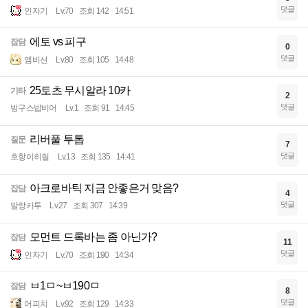
댓글
인자기
Lv.70
조회 142
14:51
에토 vs 피구
잡담
0
댓글
엠비션
Lv.80
조회 105
14:48
25토츠 무시알라 10카
기타
2
댓글
방구스밥비어
Lv.1
조회 91
14:45
리버풀 투톱
질문
7
댓글
호항이히릴
Lv.13
조회 135
14:41
아크로바틱 지금 안좋은거 맞음?
잡담
4
댓글
말랑카투
Lv.27
조회 307
14:39
모먼트 드록바는 좀 아닌가?
잡담
11
댓글
인자기
Lv.70
조회 190
14:34
ㅂ1ㅁ~ㅂ190ㅁ
잡담
8
댓글
어피치
Lv.92
조회 129
14:33