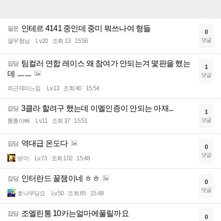
인테르 4141 중인데 중미 뭐쓰나여 형들
질문
0
댓글
열무형님
Lv.20
조회 13
15:56
팀컬러 연합 레이스 왜 참여가 안되는겨 몇판을 했는
잡담
1
데 ㅡㅡ
댓글
최근재미느낌
Lv.13
조회 40
15:54
3클라 할려구 했는데 이멜인증이 안되는 아재...
잡담
1
댓글
통통아빠
Lv.11
조회 37
15:51
역대급 온도다
잡담
0
댓글
방어
Lv.73
조회 102
15:48
인터란드 꿀잼이네 ㅎㅎ
잡담
0
댓글
호나우딩요
Lv.50
조회 65
15:48
조엘린통 10카는얼마에풀릴까요
잡담
0