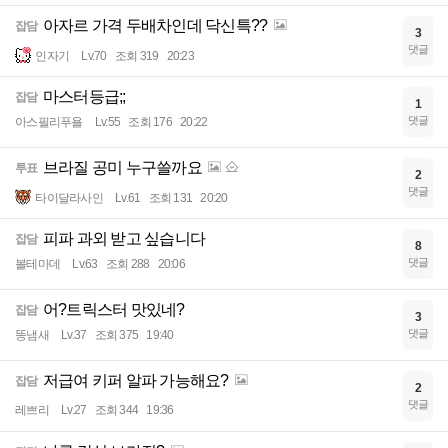
아자르 가격 두배차인데 닥신특??
잡담
3
댓글
인자기
Lv.70
조회 319
20:23
마스터등급;;
잡담
1
댓글
아스필리푸욜
Lv.55
조회 176
20:22
브라질 공미 누구쓸까요
투표
2
댓글
타이달라사인
Lv.61
조회 131
20:20
피파 과외 받고 싶습니다
잡담
8
댓글
볼테마데
Lv.63
조회 288
20:06
어?트릭스터 맛있네?
잡담
3
댓글
똥냄새
Lv.37
조회 375
19:40
저급여 키퍼 알파 가능해요?
잡담
2
댓글
레쁘리
Lv.27
조회 344
19:36