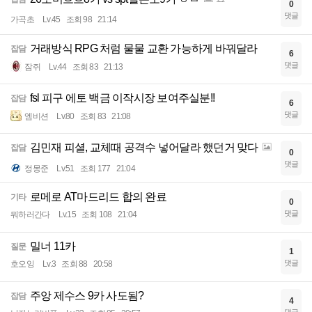
0
댓글
가곡초
Lv.45
조회 98
21:14
거래방식 RPG 처럼 물물 교환 가능하게 바꿔달라
잡담
6
댓글
잠쥐
Lv.44
조회 83
21:13
fsl 피구 에토 백금 이작시장 보여주실분!!
잡담
6
댓글
엠비션
Lv.80
조회 83
21:08
김민재 피셜, 교체때 공격수 넣어달라 했던거 맞다
잡담
0
댓글
정몽준
Lv.51
조회 177
21:04
로메로 AT마드리드 합의 완료
기타
0
댓글
뭐하러간다
Lv.15
조회 108
21:04
밀너 11카
질문
1
댓글
호오잉
Lv.3
조회 88
20:58
주앙 제수스 9카 사도됨?
잡담
4