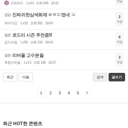
댓글
고레츠카
Lv.44
조회 649
18:41
진짜귀한삼색화채 ㄹㅈㄷ떴네
잡담
2
댓글
유비다요
Lv.32
조회 691
18:40
로드리 시즌 추천좀!!!
질문
0
댓글
김치조림
Lv.58
조회 150
18:40
리버풀 고수분들
질문
3
댓글
호항이히릴
Lv.13
조회 190
18:37
최근
다음
검색
글쓰기
1
2
3
4
5
최근 HOT한 콘텐츠