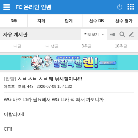
FC 온라인
인벤
3추
자게
팁게
선수 DB
선수 평가
자유 게시판
전체보기
공
검
글
지
색
내글
내 댓글
3추글
10추글
on/off
쓰
기
[잡담]
ㅅㅂ ㅅㅂ ㅅㅂ 왜 낚시질이냐!!!
아르프
조회:
443
2026-07-09 15:41:32
WG 바조 11카 필요해서 WG 11카 팩 떠서 까보니까
이탈리아!!
CF!!