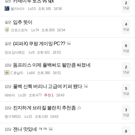
카제미루 토츠 vs spt
질문
2
댓글
볼리비아
Lv.53
조회 165
18:56
입추 뜻이
질문
4
댓글
크로스포처
Lv.74
조회 266
18:54
(피파X) 쿠팡 게이밍 PC??
질문
6
댓글
정보감사해요
Lv.8
조회 421
18:53
둠프리스 이제 풀백써도 될만큼 싸졌네
잡담
2
댓글
C호날두
Lv.84
조회 360
18:51
풀백 신특 버리니 고급여 키퍼 됐다
잡담
5
댓글
얘봐라
Lv.20
조회 477
추천 1
18:49
진지하게 브라질 볼란치 추천좀
잡담
3
댓글
짱구34531
Lv.15
조회 193
18:43
젼나 맛있네 ㅋㅋ
잡담
8