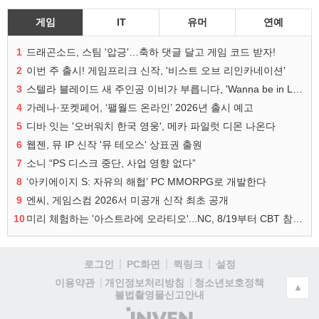
게임
IT
유머
연예
1
드래곤소드, 스팀 '압긍'…축하 댓글 달고 게임 코드 받자!
2
이번 주 출시! 게임프리크 신작, '비스트 오브 리인카네이션'
3
스텔라 블레이드 새 주인공 이비가 부릅니다, 'Wanna be in LOVE' 뮤비 공개
4
가레나·포켓페어, ‘팰월드 온라인’ 2026년 출시 예고
5
디바 잇는 '오버워치 한국 영웅', 메카 파일럿 디몬 나온다
6
웹젠, 뮤 IP 신작 '뮤 테오스' 상표권 출원
7
소니 “PS 디스크 중단, 사업 영향 없다”
8
‘아키에이지 S: 자유의 해협’ PC MMORPG로 개발한다
9
엔씨, 게임스컴 2026서 미공개 신작 최초 공개
10
미리 체험하는 '아스트라에 오라티오'...NC, 8/19부터 CBT 참가자 모집
로그인
PC화면
퀵링크
설정
청소년보호정책
이용약관
개인정보처리방침
▲
불법촬영물신고안내
(주)