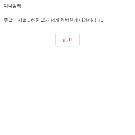
디나탈레..
좆같네 시벌... 하한 10개 넘게 쳐박힌게 나와버리네..
0