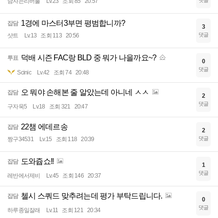
댓글
남자는리버풀
Lv.23
조회 85
20:57
1경에 마스터3부면 평범합니까?
잡담
3
댓글
샷트
Lv.13
조회 113
20:56
덕배 시즌 FAC랑 BLD 중 뭐가 나을까요~?
투표
0
댓글
Scinic
Lv.42
조회 74
20:48
오 뭐야 손해본 줄 알았는데 아니네 ㅅㅅ
잡담
2
댓글
구자욱5
Lv.18
조회 321
20:47
22챔 에데르송
잡담
2
댓글
짱구34531
Lv.15
조회 118
20:39
도와쥽쇼!!
잡담
1
댓글
레반에서제비
Lv.45
조회 146
20:37
첼시 스쿼드 맞추려는데 평가 부탁드립니다.
잡담
0
댓글
하루종일잘래
Lv.11
조회 121
20:34