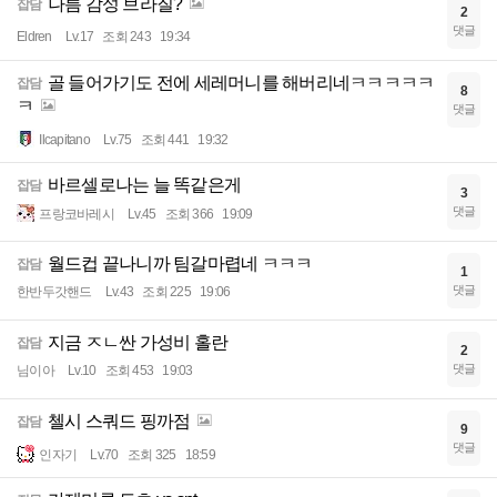
나름 감성 브라질?
잡담
2
댓글
Eldren
Lv.17
조회 243
19:34
골 들어가기도 전에 세레머니를 해버리네ㅋㅋㅋㅋㅋ
잡담
8
ㅋ
댓글
Ilcapitano
Lv.75
조회 441
19:32
바르셀로나는 늘 똑같은게
잡담
3
댓글
프랑코바레시
Lv.45
조회 366
19:09
월드컵 끝나니까 팀갈마렵네 ㅋㅋㅋ
잡담
1
댓글
한반두갓핸드
Lv.43
조회 225
19:06
지금 ㅈㄴ싼 가성비 홀란
잡담
2
댓글
님이아
Lv.10
조회 453
19:03
첼시 스쿼드 핑까점
잡담
9
댓글
인자기
Lv.70
조회 325
18:59