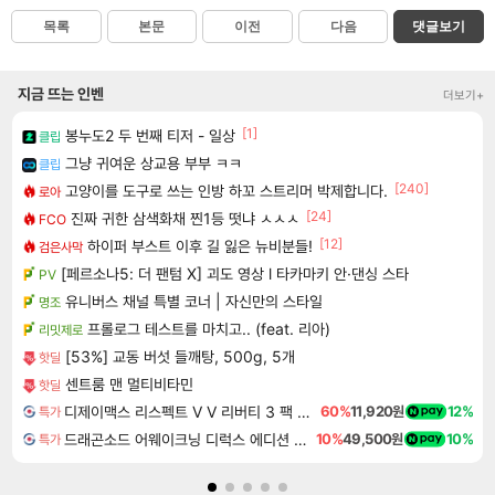
목록
본문
이전
다음
댓글보기
지금 뜨는 인벤
더보기+
[1]
봉누도2 두 번째 티저 - 일상
클립
그냥 귀여운 상교용 부부 ㅋㅋ
클립
[240]
고양이를 도구로 쓰는 인방 하꼬 스트리머 박제합니다.
로아
[24]
진짜 귀한 삼색화채 찐1등 떳냐 ㅅㅅㅅ
FCO
[12]
하이퍼 부스트 이후 길 잃은 뉴비분들!
검은사막
[페르소나5: 더 팬텀 X] 괴도 영상 l 타카마키 안·댄싱 스타
PV
유니버스 채널 특별 코너 | 자신만의 스타일
명조
프롤로그 테스트를 마치고.. (feat. 리아)
리밋제로
[53%] 교동 버섯 들깨탕, 500g, 5개
핫딜
센트룸 맨 멀티비타민
핫딜
디제이맥스 리스펙트 V V 리버티 3 팩 DJMAX RESPECT V V Liberty 3 Pack DLC
60%
11,920원
12%
특가
드래곤소드 어웨이크닝 디럭스 에디션 DragonSword Awakening Deluxe Edition
10%
49,500원
10%
특가