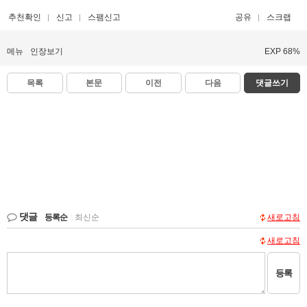
추천확인
신고
스팸신고
공유
스크랩
메뉴
인장보기
EXP 68%
목록
본문
이전
다음
댓글쓰기
댓글
등록순
|
최신순
새로고침
새로고침
등록