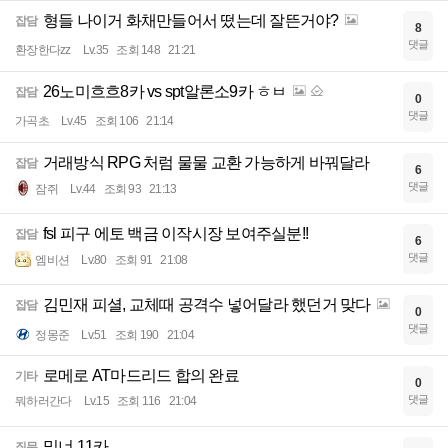
형들 나이거 화채만들어서 떴는데 잘뜬거야?
잡담
8
댓글
환장한다zz
Lv.35
조회 148
21:21
26노미흐흐8카 vs spt알론소9카 ㅎㅂ
잡담
0
댓글
가곡초
Lv.45
조회 106
21:14
거래방식 RPG 처럼 물물 교환 가능하게 바꿔달라
잡담
6
댓글
잠쥐
Lv.44
조회 93
21:13
fsl 피구 에토 백금 이작시장 보여주실분!!
잡담
6
댓글
엠비션
Lv.80
조회 91
21:08
김민재 피셜, 교체때 공격수 넣어달라 했던거 맞다
잡담
0
댓글
정몽준
Lv.51
조회 190
21:04
로메로 AT마드리드 합의 완료
기타
0
댓글
뭐하러간다
Lv.15
조회 116
21:04
밀너 11카
질문