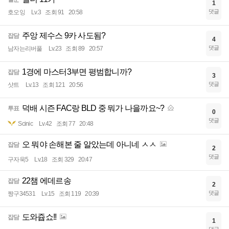
1
댓글
호오잉
Lv.3
조회 91
20:58
주앙 제수스 9카 사도됨?
잡담
4
댓글
남자는리버풀
Lv.23
조회 89
20:57
1경에 마스터3부면 평범합니까?
잡담
3
댓글
샷트
Lv.13
조회 121
20:56
덕배 시즌 FAC랑 BLD 중 뭐가 나을까요~?
투표
0
댓글
Scinic
Lv.42
조회 77
20:48
오 뭐야 손해본 줄 알았는데 아니네 ㅅㅅ
잡담
2
댓글
구자욱5
Lv.18
조회 329
20:47
22챔 에데르송
잡담
2
댓글
짱구34531
Lv.15
조회 119
20:39
도와쥽쇼!!
잡담
1