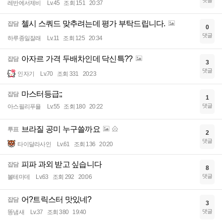
댓글
레반에서제비
Lv.45
조회 151
20:37
첼시 스쿼드 맞추려는데 평가 부탁드립니다.
잡담
0
댓글
하루종일잘래
Lv.11
조회 125
20:34
아자르 가격 두배차인데 닥신특??
잡담
3
댓글
인자기
Lv.70
조회 331
20:23
마스터등급;;
잡담
1
댓글
아스필리푸욜
Lv.55
조회 180
20:22
브라질 공미 누구쓸까요
투표
2
댓글
타이달라사인
Lv.61
조회 136
20:20
피파 과외 받고 싶습니다
잡담
8
댓글
볼테마데
Lv.63
조회 292
20:06
어?트릭스터 맛있네?
잡담
3
댓글
똥냄새
Lv.37
조회 380
19:40