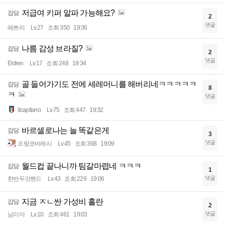
저급여 키퍼 알파 가능해요?
잡담
2
댓글
레쁘리
Lv.27
조회 350
19:36
나름 감성 브라질?
잡담
2
댓글
Eldren
Lv.17
조회 248
19:34
골 들어가기도 전에 세레머니를 해버리네ㅋㅋㅋㅋㅋ
잡담
8
ㅋ
댓글
Ilcapitano
Lv.75
조회 447
19:32
바르셀로나는 늘 똑같은게
잡담
3
댓글
프랑코바레시
Lv.45
조회 368
19:09
월드컵 끝나니까 팀갈마렵네 ㅋㅋㅋ
잡담
1
댓글
한반두갓핸드
Lv.43
조회 229
19:06
지금 ㅈㄴ싼 가성비 홀란
잡담
2
댓글
님이아
Lv.10
조회 461
19:03