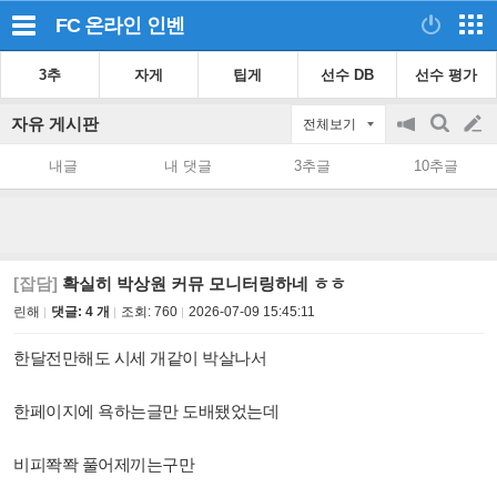
FC 온라인
인벤
3추
자게
팁게
선수 DB
선수 평가
자유 게시판
전체보기
공
검
글
지
색
내글
내 댓글
3추글
10추글
on/off
쓰
기
[잡담]
확실히 박상원 커뮤 모니터링하네 ㅎㅎ
린해
댓글: 4 개
조회:
760
2026-07-09 15:45:11
한달전만해도 시세 개같이 박살나서
한페이지에 욕하는글만 도배됐었는데
비피쫙쫙 풀어제끼는구만