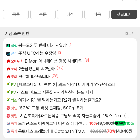
목록
본문
이전
다음
댓글보기
지금 뜨는 인벤
더보기+
[1]
봉누도2 두 번째 티저 - 일상
클립
[3]
주식 UFC라는 우정잉
클립
[8]
D.Mon 애니메이션 영웅 시네마틱
오버워치
[32]
2줄남았는데 씨2발아
로아
[78]
크로체 따왔습니다
로아
[페르소나5: 더 팬텀 X] 괴도 영상 l 타카마키 안·댄싱 스타
PV
라스트 에포크 시즌5 - 서리화신의 분노 티저
PV
여기서 R1 뭘 말하는거고 R2가 뭘말하는걸까요?
명조
[53%] 교동 버섯 들깨탕, 500g, 5개
핫딜
[시즌초특가]과수원직송 고당도 딱복 차돌복숭아, 1박스, 2kg (9-10과)
핫딜
드래곤소드 어웨이크닝 디럭스 에디션 DragonSword Awakening Deluxe Edition
10%
49,500원
10%
특가
옥토패스 트래블러 II Octopath Traveler II
49,800원
70%
14,940원
특가