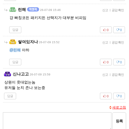
린해
26-07-09 15:46
신고
|
공감 확인
걍 빠칭코든 패키지든 선택지가 대부분 비피임
답글
0
0
쌓여있자나
26-07-09 15:52
신고
|
공감 확인
@린해
아하
답글
0
0
신나고고
26-07-09 15:59
신고
|
공감 확인
상원이 줏대없는놈
유저들 눈치 존나 보는중
답글
0
0
새로고침
등록