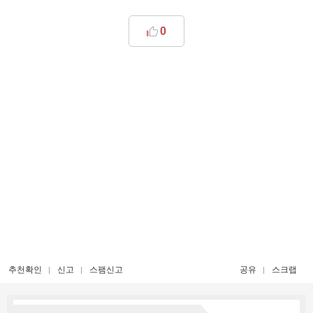
0
추천확인
신고
스팸신고
공유
스크랩