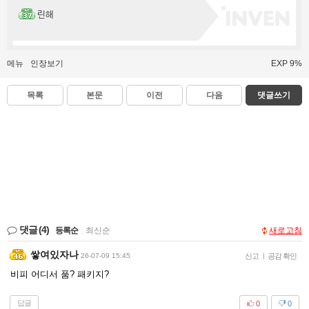
린해
메뉴
인장보기
EXP 9%
목록
본문
이전
다음
댓글쓰기
댓글
(4)
등록순
|
최신순
새로고침
쌓여있자나
26-07-09 15:45
신고
|
공감 확인
비피 어디서 품? 패키지?
답글
0
0