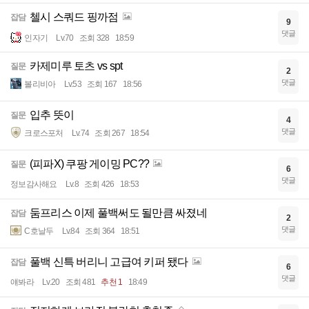
첼시 스쿼드 핑까점
잡담
9
댓글
인자기
Lv.70
조회 328
18:59
카제미루 토츠 vs spt
질문
2
댓글
볼리비아
Lv.53
조회 167
18:56
입추 뜻이
질문
4
댓글
크로스포처
Lv.74
조회 267
18:54
(피파X) 쿠팡 게이밍 PC??
질문
6
댓글
정보감사해요
Lv.8
조회 426
18:53
둠프리스 이제 풀백써도 될만큼 싸졌네
잡담
2
댓글
C호날두
Lv.84
조회 364
18:51
풀백 신특 버리니 고급여 키퍼 됐다
잡담
6
댓글
얘봐라
Lv.20
조회 481
추천 1
18:49