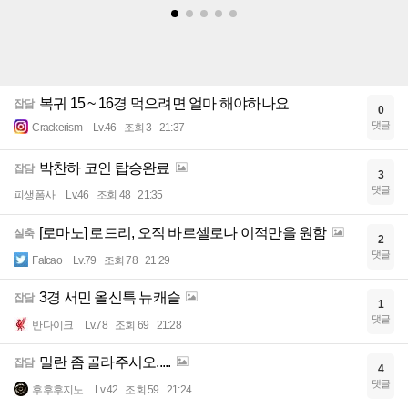
복귀 15 ~ 16경 먹으려면 얼마 해야하나요
잡담
0
댓글
Crackerism
Lv.46
조회 3
21:37
박찬하 코인 탑승완료
잡담
3
댓글
피생폼사
Lv.46
조회 48
21:35
[로마노] 로드리, 오직 바르셀로나 이적만을 원함
실축
2
댓글
Falcao
Lv.79
조회 78
21:29
3경 서민 올신특 뉴캐슬
잡담
1
댓글
반다이크
Lv.78
조회 69
21:28
밀란 좀 골라주시오.....
잡담
4
댓글
후후후지노
Lv.42
조회 59
21:24