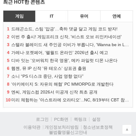
최근 HOT한 콘텐츠
게임
IT
유머
연예
1
드래곤소드, 스팀 '압긍'…축하 댓글 달고 게임 코드 받자!
2
이번 주 출시! 게임프리크 신작, '비스트 오브 리인카네이션'
3
스텔라 블레이드 새 주인공 이비가 부릅니다, 'Wanna be in LOVE' 뮤비 공개
4
가레나·포켓페어, ‘팰월드 온라인’ 2026년 출시 예고
5
디바 잇는 '오버워치 한국 영웅', 메카 파일럿 디몬 나온다
6
웹젠, 뮤 IP 신작 '뮤 테오스' 상표권 출원
7
소니 “PS 디스크 중단, 사업 영향 없다”
8
‘아키에이지 S: 자유의 해협’ PC MMORPG로 개발한다
9
엔씨, 게임스컴 2026서 미공개 신작 최초 공개
10
미리 체험하는 '아스트라에 오라티오'...NC, 8/19부터 CBT 참가자 모집
로그인
PC화면
퀵링크
설정
청소년보호정책
이용약관
개인정보처리방침
▲
불법촬영물신고안내