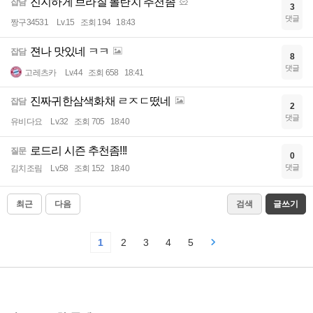
진지하게 브라질 볼란치 추천좀
잡담
3
댓글
짱구34531
Lv.15
조회 194
18:43
젼나 맛있네 ㅋㅋ
잡담
8
댓글
고레츠카
Lv.44
조회 658
18:41
진짜귀한삼색화채 ㄹㅈㄷ떴네
잡담
2
댓글
유비다요
Lv.32
조회 705
18:40
로드리 시즌 추천좀!!!
질문
0
댓글
김치조림
Lv.58
조회 152
18:40
최근
다음
검색
글쓰기
1
2
3
4
5