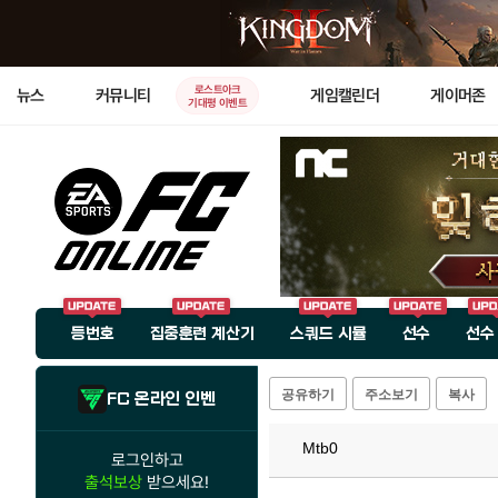
로스트아크
뉴스
커뮤니티
게임캘린더
게이머존
기대평 이벤트
등번호
집중훈련 계산기
스쿼드 시뮬
선수
선수
공유하기
주소보기
복사
FC 온라인 인벤
Mtb0
로그인하고
출석보상
받으세요!