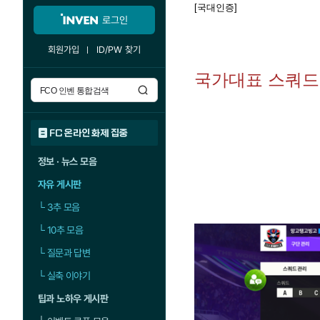
[국대인증]
로그인
회원가입
ID/PW 찾기
국가대표 스쿼드
FC 온라인 화제 집중
정보 · 뉴스 모음
자유 게시판
└
3추 모음
└
10추 모음
└
질문과 답변
└
실축 이야기
팁과 노하우 게시판