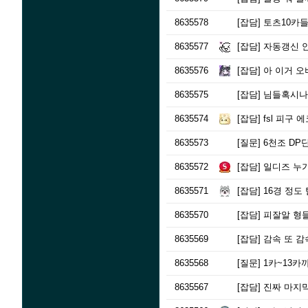
8635578
[잡담]
토츠10카
8635577
[잡담]
자동갱신 안
8635576
[잡담]
아 이거 오
8635575
[잡담]
님들혹시나
8635574
[잡담]
fsl 피구 
8635573
[질문]
6천조 DP
8635572
[잡담]
일디즈 누가
8635571
[잡담]
16경 정도
8635570
[잡담]
피잘알 형
8635569
[잡담]
감속 또 감
8635568
[질문]
1카~13카까지
8635567
[잡담]
진짜 마지막 최