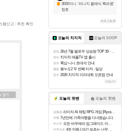
3000이니
·
'리니지 클래식 특파원'
칭호
새로고침
스팸신고
추천 확인
오늘의 치지직
오늘의 SOOP
26년 7월 팔로우 상승량 TOP 30 - 월간 치지직
잡담
치지직 애플TV 앱 출시
정보
룩삼 니니 초대석 안내
정보
봉누도2 두 번째 티저 - 일상
클립
2026 치지직 이리대회 오픈컵 안내
정보
더보기+
오늘의 팟벤
오늘의 핫벤
라이자 AI 채팅 RPG 게임 [RyzaChat: AI] 공개
섭컬겜
7년만에 가족여행을 다녀왔습니다.
여행
모든 바우에라 업그레이드 아이템 획득 위치 공략 (89개)
비스트
4컷 만화 | 야간 보초는 너무 힘들어
아주프로