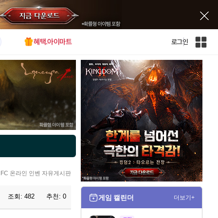
혜택.아이마트
로그인
인
벤
전
체
사
이
트
맵
FC 온라인 인벤 자유게시판
조회:
482
추천:
0
게임 캘린더
더보기+