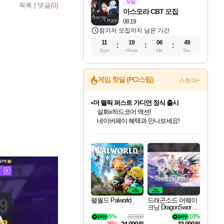
모집
목록
|
댓글(
0
)
아스오라 CBT 모집
08.19
참가자 모집까지 남은 기간
11
19
06
47
Days
Hours
Min
Sec
게임 핫딜 (PC/스팀)
스토어+
더 렐릭 퍼스트 가디언 정식 출시
설화x하드코어 액션!
네이버페이 혜택과 만나보세요!
인벤게임즈 8월 특별 할인!
드래곤소드: 어웨이크닝 입점!
문명 7 특별 할인!
마블 투혼 파이팅 소울즈 정식출시!
귀무자: 검의 길 예약 판매 중!
비스트 오브 리인카네이션 정식 출시!
커세어 코브 출시 기념 할인!
베데스다 40주년 기념 할인 중!
캡콤 프렌차이즈 할인 진행 중!
캡콤 일부 상품 상시 할인
스타워즈 은하계 레이서
로블록스 기프트 카드 공식 입점
인기 퍼블리셔 모음!
스팀으로 만나는 드래곤소드!
조선&고려 DLC 출시 예정
마블 히어로 총 출동&화려한 격투!
10% 할인과
게임프릭 신작 IP
해적'섬'을 발전시키자!
베데스다의 명작들을
몬헌, 바하 등 인기 IP를
몬헌 와일즈 & 드래곤즈 도그마2
인벤게임즈에서 10% 추가 적립
Robux를 가장 안전하고
최대 90% 할인가를 만나보세요!
네이버혜택과 함께 만나보세요!
50%할인&추가 적립까지!
네이버 포인트 혜택까지!
이니&베니 혜택까지!
네이버 혜택가와 함께 예약하세요!
할인&네이버혜택으로 만나보세요!
40주년 프로모션으로 만나보세요!
할인가에 만나보세요!
일부 에디션 상시 할인!
혜택으로 예약 판매 중
편안하게 충전하세요
팰월드 Palworld
드래곤소드 어웨이
크닝 DragonSword A
wakening
5%
32,000
10%