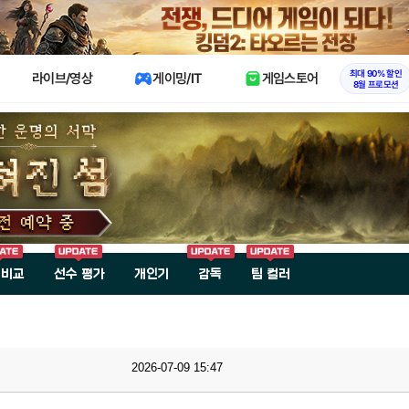
X
최대 90% 할인
라이브/영상
게이밍/IT
게임스토어
8월 프로모션
 비교
선수 평가
개인기
감독
팀 컬러
2026-07-09 15:47