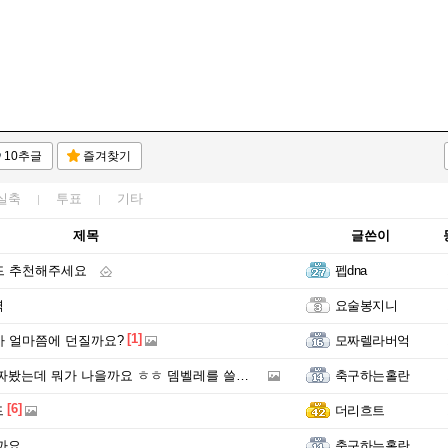
10추글
즐겨찾기
실축
투표
기타
제목
글쓴이
드 추천해주세요
펩dna
역
요술봉지니
[1]
카 얼마쯤에 던질까요?
모짜렐라버억
는데 뭐가 나을까요 ㅎㅎ 뎀벨레를 쓸까요 말까요 ㅎㅎ
축구하는홀란
[6]
드
더리흐트
까요
축구하는홀란