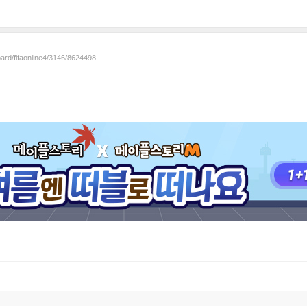
oard/fifaonline4/3146/8624498