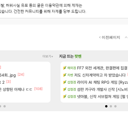
이전페이지
지금 뜨는
팟벤
더보기+
]
[13]
치노트 (8/5)
장비 올환 이후 약 7개월
FF7 외전 세계관, 완결편에 집결
검은사막
해외겜
[24]
[10
4회..jpg
장
챌린저#77777 저격했습니다!
저도 신차계약하고 차 받았습니다
메이플
차벤
[3]
[3]
[87]
 2
시는 분 계신가요
빵값 문의 후기
라이자 AI 채팅 RPG 게임 [RyzaCh
메이플
섭컬겜
[108]
[149]
좋은 상향된 아제나 ㄷㄷ
많은것 같습니다
8월 9일 썬데이 메이플
섬란 카구라 개발사 신작 [시노비 넥서
메이플
섭컬겜
[
 메인보드값 오르나
보상 공지 나온거 10추 하니 올리자
넷마블, 신작 서브컬쳐 게임 [펄 인 블루
로아
섭컬겜