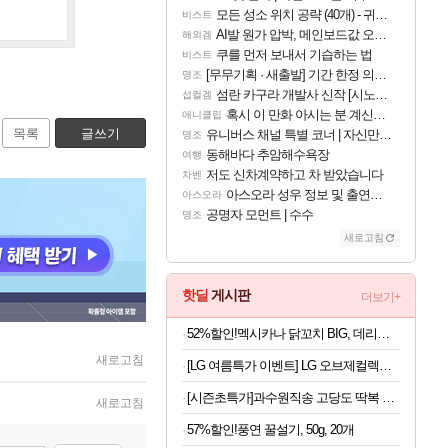
모든 성소 위치 공략 (40개) - 귀환한 영혼 도전과제
비스트
AI발 원가 압박, 메인보드값 오르나
해외겜
쿠를 먼저 보내서 기습하는 법
비스트
[무무기획 · 새출발] 기간 한정 의뢰 이벤트
명조
섬란 카구라 개발사 신작 [시노비 넥서스] 연내 출시 예정
섭컬겜
혹시 이 만화 아시는 분 계신가요
애니클립
목록
글쓰기
유니버스 채널 특별 코너 | 자신만의 스타일
명조
동해바다 추암해수욕장
여행
저도 신차계약하고 차 받았습니다
차벤
아스오라 성우 정보 및 출연작 모음
아스오라
공명자 모먼트 | 수수
명조
새로고침
핫딜
게시판
더보기+
52%할인!멕시카나 닭꼬치 BIG, 데리야끼, 400g, 1봉 + 매콤숯불, 450g, 1봉
새로고침
[LG 여름특가 이벤트] LG 오브제컬렉션 핏앤맥스 빌트인 828L 에센셜 화이트
[시즌초특가]과수원직송 고당도 딱복 차돌복숭아, 1박스, 2kg
새로고침
57%할인!풍연 꿀설기, 50g, 20개