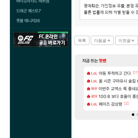
바이오하자드 레퀴엠
드래곤 퀘스트7
풋볼 매니저26
목록
다음글
이전글
지금 뜨는
핫벤
[65]
[17
혈 먹튀 ㄷㄷ..
2판 ‘몬헌 와일즈’, 30~40fps 목표 추정
야동 투척하고 간다
리싱크드 1.06 패
LoL
리싱크드
[13]
 일어난일
컷 만화 | 야간 보초는 너무 힘들어
올 시즌 구마유시 솔킬 6
동해바다 추암해수욕
LoL
여행
[1]
[209]
2인 40%글 존나 긁히네 씨발
에 가족여행을 다녀왔습니다.
이번주 교역소 룩 좋네요
혹시 이 만화 아
와우
애니클립
[82]
맛본 시점 민심 췤
 먼저 보내서 기습하는 법
100:8 보다 효율이 
국내에도 이쁜곳이 
로아
여행
[74]
[2]
따왔습니다
트 오브 리인카네이션 정보/공략글 모음
페이즈 감상평
AI발 원가 압박,
LoL
해외겜