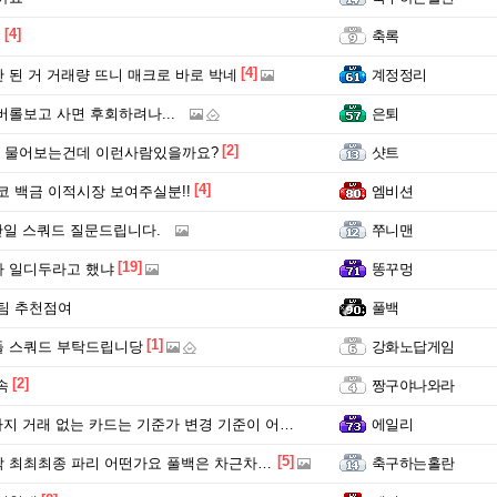
[4]
들
축록
[4]
 된 거 거래량 뜨니 매크로 바로 박네
계정정리
버롤보고 사면 후회하려나...
은퇴
[2]
 물어보는건데 이런사람있을까요?
샷트
[4]
에코 백금 이적시장 보여주실분!!
엠비션
단일 스쿼드 질문드립니다.
쭈니맨
[19]
 일디두라고 했냐
똥꾸멍
 팀 추천점여
풀백
[1]
들 스쿼드 부탁드립니당
강화노답게임
[2]
속
짱구야나와라
 거래 없는 카드는 기준가 변경 기준이 어떻게 되나요?
에일리
[5]
최최종 파리 어떤가요 풀백은 차근차근 올리겠씁니다
축구하는홀란