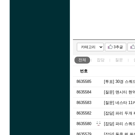
3추글
전체
잡담
질문
번호
8635585
[투표]
30경 스쿼
8635584
[질문]
맨시티 현
8635583
[질문]
네스타 11
8635582
[잡담]
파리 두개 짜봤
8635580
[잡담]
파리 스쿼
8635579
[잡담]
둘중 뭐 쓸