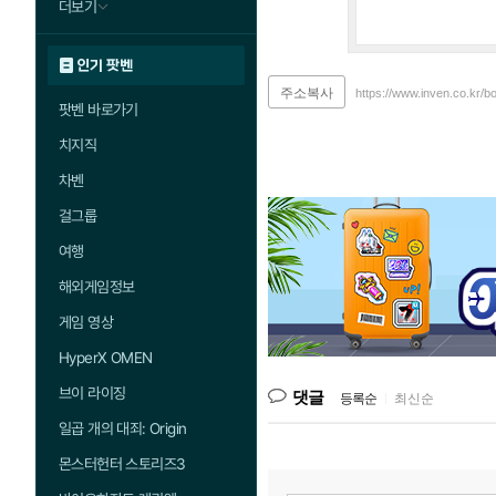
더보기
인기 팟벤
주소복사
https://www.inven.co.kr/b
팟벤 바로가기
치지직
차벤
걸그룹
여행
해외게임정보
게임 영상
HyperX OMEN
브이 라이징
댓글
등록순
|
최신순
일곱 개의 대죄: Origin
몬스터헌터 스토리즈3