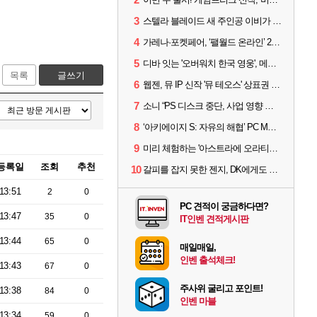
3
스텔라 블레이드 새 주인공 이비가 부릅니다, 'Wanna be in LOVE' 뮤비 공개
4
가레나·포켓페어, ‘팰월드 온라인’ 2026년 출시 예고
5
디바 잇는 '오버워치 한국 영웅', 메카 파일럿 디몬 나온다
목록
글쓰기
6
웹젠, 뮤 IP 신작 '뮤 테오스' 상표권 출원
7
소니 “PS 디스크 중단, 사업 영향 없다”
8
‘아키에이지 S: 자유의 해협’ PC MMORPG로 개발한다
9
미리 체험하는 '아스트라에 오라티오'...NC, 8/19부터 CBT 참가자 모집
등록일
조회
추천
10
갈피를 잡지 못한 젠지, DK에게도 0:2 패배
13:51
2
0
PC 견적이 궁금하다면?
13:47
35
0
IT인벤 견적게시판
13:44
65
0
매일매일,
인벤 출석체크!
13:43
67
0
주사위 굴리고 포인트!
13:38
84
0
인벤 마블
13:34
59
0