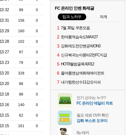
FC 온라인 인벤 화제글
13:32
99
0
팁과 노하우
자게
13:31
156
0
1
7월 30일 쿠폰모음
13:29
160
0
2
한여름역습속도MAX27
13:28
102
0
3
강화재도전인벤공략ON3
13:27
97
0
4
신규복귀는아묻따2천FC지급
13:23
79
0
5
HOT8월밤골폭죽R12
6
13:20
올여름엔삼색화채에이전트
328
0
7
내가찜한선수11강오이쉬
13:20
88
0
13:18
88
0
인기 선수는 누구?
FC 온라인 데일리 차트
13:16
140
0
13:15
필요 재료 OVR 확인
62
0
강화 부스트 도우미
13:15
161
0
By 테커