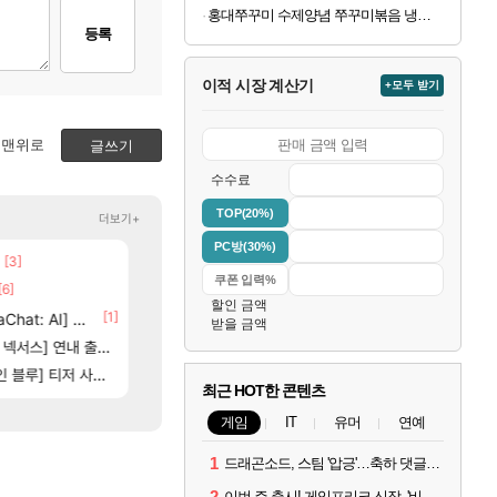
홍대쭈꾸미 수제양념 쭈꾸미볶음 냉동 택배 300g 6팩 32,900원
등록
이적 시장 계산기
+모두 받기
맨위로
글쓰기
수수료
TOP(20%)
더보기+
PC방(30%)
[3]
[65]
부산 헌혈 먹튀 ㄷㄷ..
스위치2판 ‘몬헌 와일즈’, 30~40fps 목표 추
메이플
해외겜
5]
[6]
[13]
방금 일어난일
4컷 만화 | 야간 보초는 너무 힘들어
리니지M
아주프로
할인 금액
[1]
[1]
[209]
at: AI] 공개
신호등 2인 40%글 존나 긁히네 씨발
7년만에 가족여행을 다녀왔습니다.
메이플
여행
받을 금액
[82]
스] 연내 출시 예정
벨가르딘 맛본 시점 민심 췤
쿠를 먼저 보내서 기습하는 법
로아
비스트
84]
[74]
] 티저 사이트 오픈
크로체 따왔습니다
비스트 오브 리인카네이션 정보/공략글 모음
로아
비스트
최근 HOT한 콘텐츠
게임
IT
유머
연예
1
드래곤소드, 스팀 '압긍'…축하 댓글 달고 게임 코드 받자!
2
이번 주 출시! 게임프리크 신작, '비스트 오브 리인카네이션'