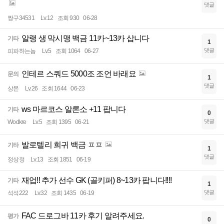
댓글
짱구34531
Lv.12
조회 930
06-28
알랭 생 막시맹 백금 11카~13카 삽니다
기타
1
댓글
피파하는놈
Lv.5
조회 1064
06-27
인테르 스쿼드 5000조 조언 바래요
문의
1
댓글
상몬
Lv.26
조회 1644
06-23
ws 마르코스 알론소 +11 팝니다
기타
0
댓글
Wodkre
Lv.5
조회 1395
06-21
발로텔리 희귀 백금 ㅍㅍ
기타
1
댓글
정상정
Lv.13
조회 1851
06-19
재업!! 추가 선수 GK (골키퍼) 8~13카 팝니다!!!!
기타
1
댓글
석석222
Lv.32
조회 1435
06-19
FAC 드로그바 11카 후기 알려주세요.
평가
0