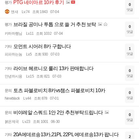
PTG 네이마르 10카 후기
평가
0
댓글
앤새
Lv.74
조회 1843
07-04
브라질 공미나 투톱 으로 쓸 거 추천 보탁
평가
0
댓글
캬하하행님
Lv.11
조회 1032
07-04
모먼트 시어러 8카 구합니다
기타
1
댓글
피파하는놈
Lv.5
조회 930
07-03
라이브 헤르니모 룰리 13카 판매합니다
기타
0
댓글
안녕하시용
Lv.15
조회 821
07-03
토츠 파블로비치 8카vs챔스 파블로비치 10카
문의
0
댓글
Newblack
Lv.44
조회 878
07-01
비야레알 스쿼드 1안 2안 추천부탁드립니다
문의
0
댓글
붉은제국
Lv.23
조회 1001
06-30
20A에데르송13카,21PL 22PL 에데르송13카 팝니다
기타
2