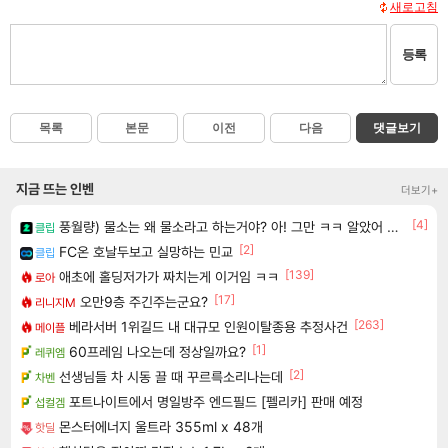
새로고침
등록
목록
본문
이전
다음
댓글보기
지금 뜨는 인벤
더보기+
[4]
풍월량) 물소는 왜 물소라고 하는거야? 아! 그만 ㅋㅋ 알았어 ㅋㅋ
클립
[2]
FC온 호날두보고 실망하는 민교
클립
[139]
애초에 홀딩저가가 짜치는게 이거임 ㅋㅋ
로아
[17]
오만9층 주긴주는군요?
리니지M
[263]
베라서버 1위길드 내 대규모 인원이탈종용 추정사건
메이플
[1]
60프레임 나오는데 정상일까요?
레퀴엠
[2]
선생님들 차 시동 끌 때 꾸르륵소리나는데
차벤
포트나이트에서 명일방주 엔드필드 [펠리카] 판매 예정
섭컬겜
몬스터에너지 울트라 355ml x 48개
핫딜