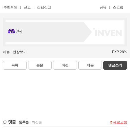
추천확인
신고
스팸신고
공유
스크랩
앤새
메뉴
인장보기
EXP 28%
목록
본문
이전
다음
댓글쓰기
댓글
등록순
|
최신순
새로고침