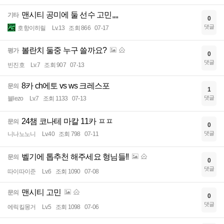
맨시티 공미에 둘 선수 고민,,,,
기타
0
댓글
호항이히릴
Lv.13
조회 866
07-17
볼란치 둘중 누구 쓸까요?
평가
0
댓글
빈진호
Lv.7
조회 907
07-13
8카 ch에토 vs ws 크레스포
문의
1
댓글
블lezo
Lv.7
조회 1133
07-13
24챔 코나테 마칼 11카 ㅍㅍ
문의
0
댓글
니나노노니
Lv.40
조회 798
07-11
벨기에 톱추천 해주세요 형님들!!
문의
0
댓글
따이따이준
Lv.6
조회 1090
07-08
맨시티 고민
문의
0
댓글
에릭킬몽거
Lv.5
조회 1098
07-06