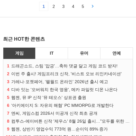
1
2
3
4
5
최근 HOT한 콘텐츠
게임
IT
유머
연예
1
드래곤소드, 스팀 '압긍'…축하 댓글 달고 게임 코드 받자!
2
이번 주 출시! 게임프리크 신작, '비스트 오브 리인카네이션'
3
가레나·포켓페어, ‘팰월드 온라인’ 2026년 출시 예고
4
디바 잇는 '오버워치 한국 영웅', 메카 파일럿 디몬 나온다
5
웹젠, 뮤 IP 신작 '뮤 테오스' 상표권 출원
6
‘아키에이지 S: 자유의 해협’ PC MMORPG로 개발한다
7
엔씨, 게임스컴 2026서 미공개 신작 최초 공개
8
컴투스-에이버튼 신작 '제우스' 8월 26일 출시…"모두를 위한 경쟁"
9
웹젠, 상반기 영업수익 773억 원…순이익 89% 증가