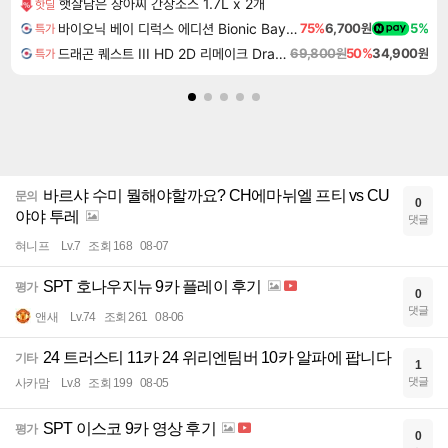
햇살담은 장아찌 간장소스 1.7L x 2개
핫딜
바이오닉 베이 디럭스 에디션 Bionic Bay Deluxe Edition
75%
6,700원
5%
특가
드래곤 퀘스트 III HD 2D 리메이크 Dragon Quest III HD 2D Remake
69,800원
50%
34,900원
특가
바르샤 수미 뭘해야할까요? CH에마뉘엘 프티 vs CU
문의
0
야야 투레
댓글
혀니프
Lv.7
조회 168
08-07
SPT 호나우지뉴 9카 플레이 후기
평가
0
댓글
앤새
Lv.74
조회 261
08-06
24 트러스티 11카 24 위리엔팀버 10카 알파에 팝니다
기타
1
댓글
사카맘
Lv.8
조회 199
08-05
SPT 이스코 9카 영상 후기
평가
0