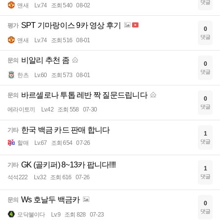
댓글
앤새
Lv.74
조회 540
08-02
SPT 기마랑이스 9카 영상 후기
평가
0
댓글
앤새
Lv.74
조회 516
08-01
비알리 추천 좀
문의
0
댓글
한츠
Lv.60
조회 573
08-01
바르셀로나 투톱 레반 짝 질문드립니다
문의
0
댓글
에라이토끼
Lv.42
조회 558
07-30
한국 백금 카드 판매 합니다
기타
1
댓글
할매
Lv.67
조회 654
07-26
GK (골키퍼) 8~13카 팝니다!!!!
기타
1
댓글
석석222
Lv.32
조회 616
07-26
Ws 호날두 백금카
문의
0
댓글
모닥불이다
Lv.9
조회 828
07-23