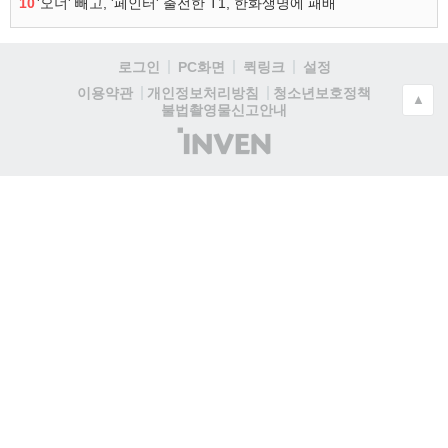
10
'오너' 빼고, '페인터' 출전한 T1, 한화생명에 패배
로그인
PC화면
퀵링크
설정
청소년보호정책
이용약관
개인정보처리방침
▲
불법촬영물신고안내
(주)
인
벤