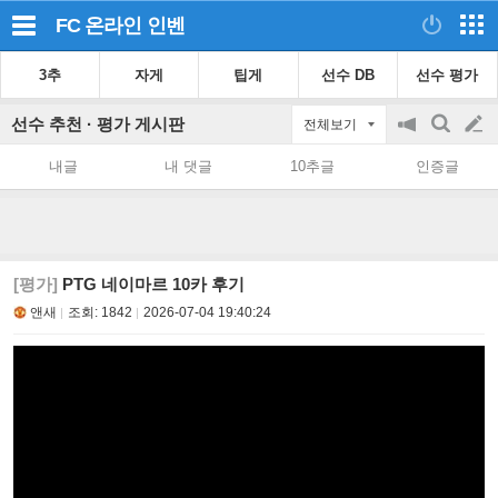
FC 온라인
인벤
3추
자게
팁게
선수 DB
선수 평가
선수 추천 · 평가 게시판
전체보기
공
검
글
지
색
내글
내 댓글
10추글
인증글
on/off
쓰
기
[평가]
PTG 네이마르 10카 후기
앤새
조회:
1842
2026-07-04 19:40:24