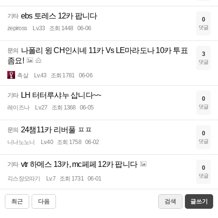
ebs 토레스 12카 팝니다
기타
0
댓글
zepiross
Lv.33
조회 1448
06-06
나폴리 윙 CH인시녜 11카 Vs LE마라도나 10카 투표
문의
3
좀요!
댓글
촉살
Lv.43
조회 1781
06-06
LH 터터루샤누 삽니다~~
기타
0
댓글
레이즈나
Lv.27
조회 1368
06-05
24챔11카 리버풀 ㅍㅍ
문의
0
댓글
니나노노니
Lv.40
조회 1758
06-02
vtr 하메스 13카, mc페페 12카 팝니다
기타
0
댓글
긱스장모따기
Lv.7
조회 1731
06-01
최근
다음
검색
글쓰기