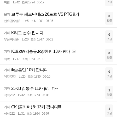
댓글
찌팔
Lv.42
조회 1794
06-17
브루누 페르난데스 26토츠 VS PTG 9카
문의
0
댓글
맨유골수팬8
Lv.5
조회 1901
06-15
K리그 선수 팝니다
기타
0
댓글
부산박서준
Lv.20
조회 1847
06-13
K19,otw김승규,tk양한빈 13카 판매
기타
0
댓글
똬깍
Lv.17
조회 1963
06-10
tk손흥민 10카 팝니다
기타
0
댓글
메갓갓갓
Lv.20
조회 1830
06-10
25KB 김봉수 11카 팝니다~
기타
1
댓글
석석222
Lv.32
조회 1773
06-08
GK (골키퍼) 8~13카 팝니다!!!!
기타
1
댓글
석석222
Lv.31
조회 1864
06-07